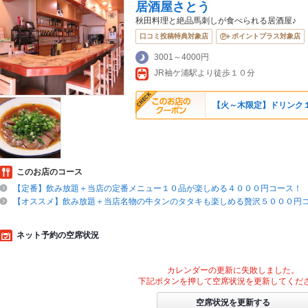
居酒屋さとう
秋田料理と絶品馬刺しが食べられる居酒屋♪
口コミ投稿特典対象店
ポイントプラス対象店
3001～4000円
JR袖ケ浦駅より徒歩１０分
【火～木限定】ドリンク
このお店のコース
【定番】飲み放題＋当店の定番メニュー１０品が楽しめる４０００円コース！
【オススメ】飲み放題＋当店名物の牛タンのタタキも楽しめる贅沢５０００円
ネット予約の空席状況
カレンダーの更新に失敗しました。
下記ボタンを押して空席状況を更新してくだ
空席状況を更新する