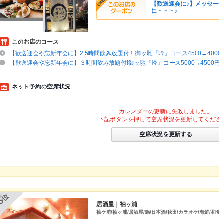
【歓送迎会に♪】メッセー
に・・・♪
このお店のコース
【歓送迎会や忘新年会に】2.5時間飲み放題付！御ッ馳『吟』コース4500→400
【歓送迎会や忘新年会に】３時間飲み放題付!御ッ馳『吟』コース5000→4500円
ネット予約の空席状況
カレンダーの更新に失敗しました。
下記ボタンを押して空席状況を更新してくだ
空席状況を更新する
位
5
居酒屋｜袖ヶ浦
袖ケ浦/袖ヶ浦/居酒屋/鍋/日本酒/秋田/カラオケ/海鮮/和