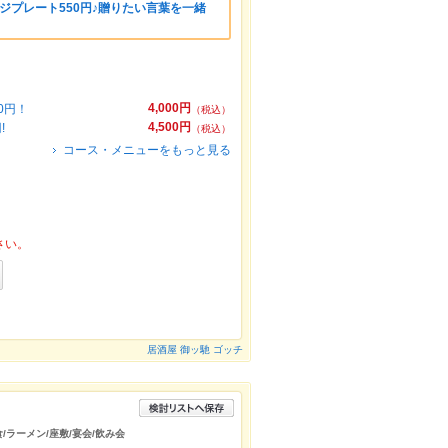
ジプレート550円♪贈りたい言葉を一緒
4,000円
0円！
（税込）
4,500円
!
（税込）
コース・メニューをもっと見る
さい。
居酒屋 御ッ馳 ゴッチ
食/ラーメン/座敷/宴会/飲み会