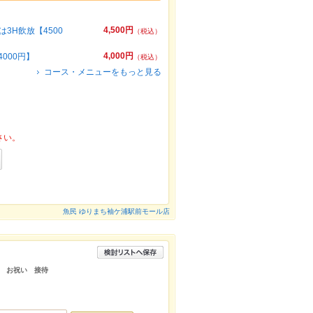
4,500円
3H飲放【4500
（税込）
4,000円
000円】
（税込）
コース・メニューをもっと見る
さい。
魚民 ゆりまち袖ケ浦駅前モール店
 お祝い 接待