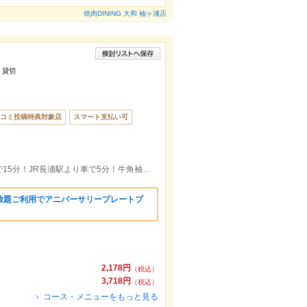
焼肉DINING 大和 袖ヶ浦店
 貸切
コミ投稿特典対象店
スマート支払い可
宴会大歓迎！木更津アウトレットから車で15分！JR長浦駅より車で5分！牛角袖ヶ浦店様、ヤックス袖ヶ浦店様の並びです!!
放題ご利用でアニバーサリープレートプ
2,178円
（税込）
3,718円
（税込）
コース・メニューをもっと見る