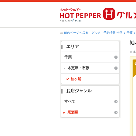
前のページへ戻る
グルメ・予約情報 全国
千葉
袖
エリア
※本
千葉
木更津・市原
袖ヶ浦
お店ジャンル
すべて
居酒屋