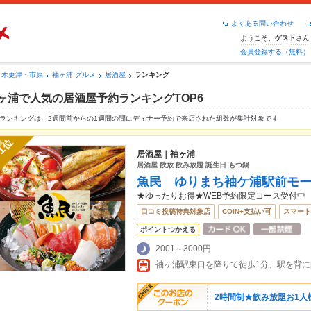
よくある問い合わせ
ようこそ、
さん
ゲスト
会員登録する（無料）
木更津・市原
袖ヶ浦 グルメ
居酒屋
ランキング
ヶ浦で人気の居酒屋予約ランキングTOP6
ランキングは、2週間前からの1週間の間にディナー予約で来店された組数が集計対象です
位
1
居酒屋｜袖ヶ浦
居酒屋 飲放 飲み放題 誕生日 もつ鍋
魚民 ゆりまち袖ケ浦駅前モ
★ゆったりお得★WEB予約限定コース受付中
口コミ投稿特典対象店
COIN+支払い可
スマート
ポイントつかえる
2001～3000円
2時間制★飲み放題お1人様