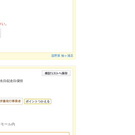
さい。
温野菜 袖ヶ浦店
誕生日/記念日/貸切
求書発行事業者
ポイントつかえる
前モール内