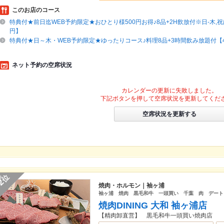
このお店のコース
特典付★前日迄WEB予約限定★おひとり様500円お得♪8品+2H飲放付※日-木,祝は
円】
特典付★日～木・WEB予約限定★ゆったりコース♪料理8品+3時間飲み放題付【4
ネット予約の空席状況
カレンダーの更新に失敗しました。
下記ボタンを押して空席状況を更新してくだ
空席状況を更新する
位
2
焼肉・ホルモン｜袖ヶ浦
袖ヶ浦 焼肉 黒毛和牛 一頭買い 千葉 肉 デート
焼肉DINING 大和 袖ヶ浦店
【精肉卸直営】 黒毛和牛一頭買い焼肉店