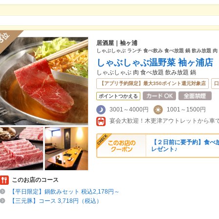
位
3
居酒屋｜袖ヶ浦
しゃぶしゃぶ ランチ 食べ飲み 食べ放題 鍋 飲み放題 肉
しゃぶしゃぶ温野菜 袖ヶ浦店
しゃぶしゃぶ 肉 食べ放題 飲み放題 鍋
【アプリ予約限定】最大350ポイント還元対象店
口
ポイントつかえる
3001～4000円
1001～1500円
【２日前に要予約】食べ
レゼント♪
このお店のコース
【平日限定】鍋飲みセット 税込2,178円～
【三元豚】コース 3,718円（税込）