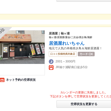
位
5
居酒屋｜袖ヶ浦
袖ヶ浦/居酒屋/宴会/二次会/焼き鳥/海鮮
居酒屋れいちゃん
地元で人気の本格焼き鳥＆海鮮居酒屋！
口コミ投稿特典対象店
2001～3000円
JR袖ケ浦駅南口徒歩5分
ネット予約の空席状況
カレンダーの更新に失敗しました。
下記ボタンを押して空席状況を更新してくだ
空席状況を更新する