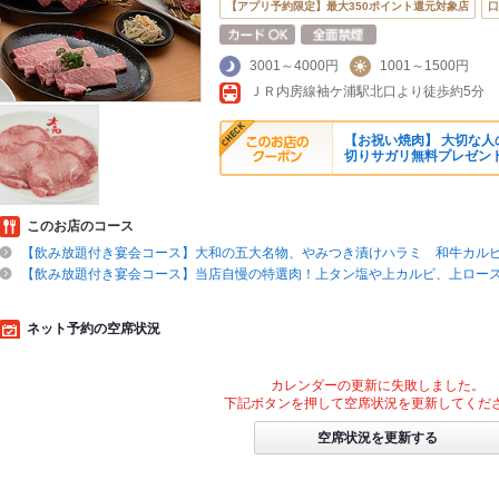
【アプリ予約限定】最大350ポイント還元対象店
口
3001～4000円
1001～1500円
ＪＲ内房線袖ケ浦駅北口より徒歩約5分
【お祝い焼肉】 大切な人
切りサガリ無料プレゼン
このお店のコース
【飲み放題付き宴会コース】大和の五大名物、やみつき漬けハラミ 和牛カルビ
【飲み放題付き宴会コース】当店自慢の特選肉！上タン塩や上カルビ、上ロース
ネット予約の空席状況
カレンダーの更新に失敗しました。
下記ボタンを押して空席状況を更新してくだ
空席状況を更新する