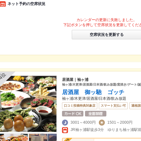
ネット予約の空席状況
カレンダーの更新に失敗しました。
下記ボタンを押して空席状況を更新してくだ
空席状況を更新する
位
4
居酒屋｜袖ヶ浦
袖ヶ浦/木更津/居酒屋/日本酒/飲み放題/窯焼き/デート/
居酒屋 御ッ馳 ゴッチ
袖ヶ浦/木更津/居酒屋/日本酒/飲み放題
口コミ投稿特典対象店
スマート支払い可
適格請
3001～4000円
1501～2000円
JR袖ヶ浦駅徒歩3分 ゆりまち袖ヶ浦駅