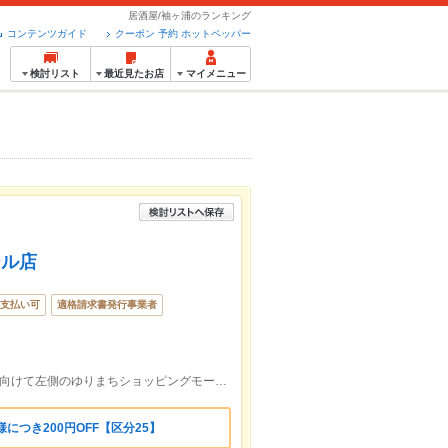
居酒屋/袖ヶ浦のランキング
コンテンツガイド
クーポン 予約 ホットペッパー
検討リスト
最近見たお店
マイメニュー
ール店
支払い可
適格請求書発行事業者
袖ヶ浦駅東口を降りて徒歩1分、駅を背に向けて左側のゆりまちショッピングモール内に魚民がございます。
につき200円OFF【区分25】