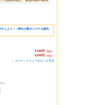
コミ投稿特典対象店
適格請求書発行事業者
ガヤしよう！～我やが家オリジナル誕生
5,500円
（税込）
5,000円
（税込）
コース・メニューをもっと見る
さい。