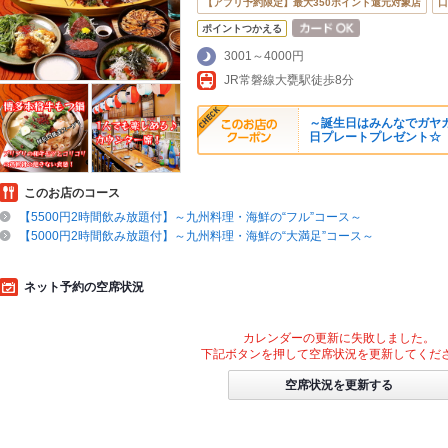
【アプリ予約限定】最大350ポイント還元対象店
口
ポイントつかえる
3001～4000円
JR常磐線大甕駅徒歩8分
～誕生日はみんなでガヤ
日プレートプレゼント☆
このお店のコース
【5500円2時間飲み放題付】～九州料理・海鮮の“フル”コース～
【5000円2時間飲み放題付】～九州料理・海鮮の“大満足”コース～
ネット予約の空席状況
カレンダーの更新に失敗しました。
下記ボタンを押して空席状況を更新してくだ
空席状況を更新する