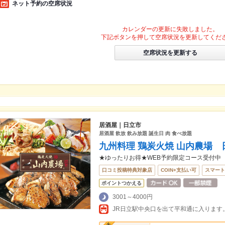
ネット予約の空席状況
カレンダーの更新に失敗しました。
下記ボタンを押して空席状況を更新してくだ
空席状況を更新する
居酒屋｜日立市
居酒屋 飲放 飲み放題 誕生日 肉 食べ放題
九州料理 鶏炭火焼 山内農場 
★ゆったりお得★WEB予約限定コース受付中
口コミ投稿特典対象店
COIN+支払い可
スマート
ポイントつかえる
3001～4000円