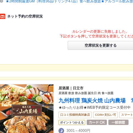
★2時間制厳選GM（料理36品/ドリンク47品）食べ飲み放題★アルコール飲み放
ネット予約の空席状況
カレンダーの更新に失敗しました。
下記ボタンを押して空席状況を更新してくだ
空席状況を更新する
居酒屋｜日立市
居酒屋 飲放 飲み放題 誕生日 肉 食べ放題
九州料理 鶏炭火焼 山内農場
★ゆったりお得★WEB予約限定コース受付中
口コミ投稿特典対象店
COIN+支払い可
スマート
ポイントつかえる
3001～4000円