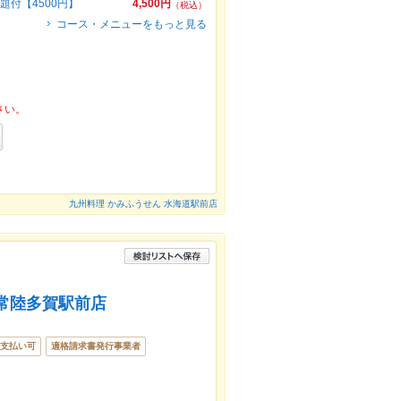
題付【4500円】
4,500円
（税込）
コース・メニューをもっと見る
さい。
九州料理 かみふうせん 水海道駅前店
 常陸多賀駅前店
支払い可
適格請求書発行事業者