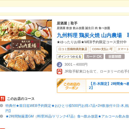
居酒屋｜取手
居酒屋 飲放 飲み放題 誕生日 肉 食べ放題
九州料理 鶏炭火焼 山内農場
★ゆったりお得★WEB予約限定コース受付中
口コミ投稿特典対象店
COIN+支払い可
スマート
ポイントつかえる
3001～4000円
JR取手駅東口を出て、ロータリーの右手
【月‐木限定】2時間食べ飲
2】
このお店のコース
特典付★前日迄WEB予約限定★おひとり様500円お得♪7品+2H飲放付※日-木,祝は
円】
★2時間制厳選GM（料理36品/ドリンク47品）食べ飲み放題★アルコール飲み放