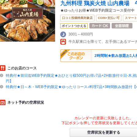
九州料理 鶏炭火焼 山内農場
★ゆったりお得★WEB予約限定コース受付中
口コミ投稿特典対象店
COIN+支払い可
スマート
ポイントつかえる
3001～4000円
牛久駅東口を降りて、左手側にあるマー
2時間制★飲み放題お1人様
このお店のコース
特典付★前日迄WEB予約限定★おひとり様500円お得♪7品+2H飲放付※日-木,祝は
円】
特典付★日～木・WEB予約限定★ゆったりコース♪料理7品+3時間飲み放題付【4
ネット予約の空席状況
カレンダーの更新に失敗しました。
下記ボタンを押して空席状況を更新してくだ
空席状況を更新する