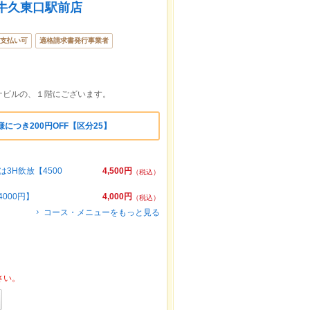
 牛久東口駅前店
支払い可
適格請求書発行事業者
ナビルの、１階にございます。
につき200円OFF【区分25】
3H飲放【4500
4,500円
（税込）
000円】
4,000円
（税込）
コース・メニューをもっと見る
さい。