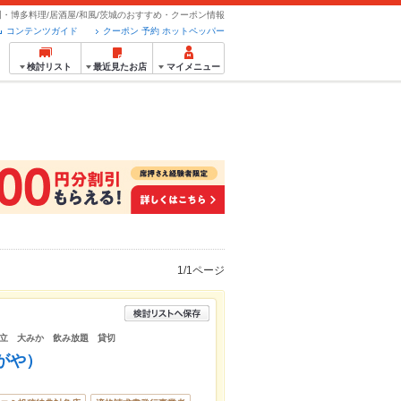
州・博多料理/居酒屋/和風/茨城のおすすめ・クーポン情報
コンテンツガイド
クーポン 予約 ホットペッパー
検討リスト
最近見たお店
マイメニュー
1/1ページ
立 大みか 飲み放題 貸切
がや）