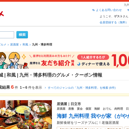
九
よくある問い合わせ
ようこそ、
さん
ゲスト
会員登録する（無料）
グルメ
居酒屋
和風
九州・博多料理
城 | 和風 | 九州・博多料理のグルメ・クーポン情報
6
索結果
件
1～6
件を表示
すべてのジャンルの「九州・博多料理」を検索 (6件)
居酒屋｜日立市
居酒屋 座敷 宴会 個室 海鮮 おでん 肉料理 日
海鮮 九州料理 我やが家（がや
新鮮食材をリーズナブルに！老舗居酒屋