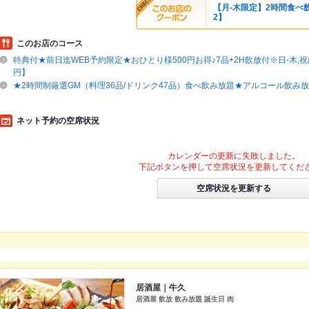
【月‐木限定】2時間食べ飲
2】
このお店のコース
特典付★前日迄WEB予約限定★おひとり様500円お得♪7品+2H飲放付※日-木,祝は
円】
★2時間制厳選GM（料理36品/ドリンク47品）食べ飲み放題★アルコール飲み放
ネット予約の空席状況
カレンダーの更新に失敗しました。
下記ボタンを押して空席状況を更新してくだ
空席状況を更新する
居酒屋｜牛久
居酒屋 飲放 飲み放題 誕生日 肉