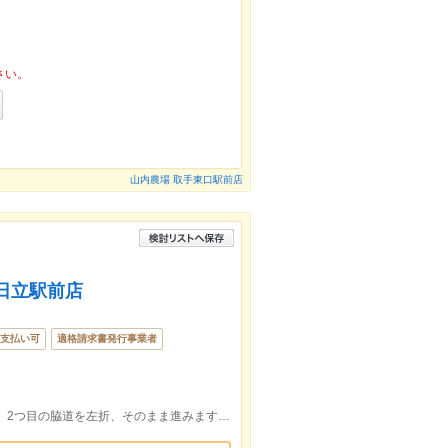
さい。
山内農場 取手東口駅前店
日立駅前店
支払い可
適格請求書発行事業者
JR日立駅中央口を出て平和通に入ります。2つ目の脇道を左折、そのまま進みますと、イトーヨーカドーの前にございます。