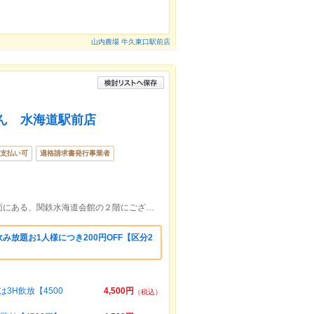
山内農場 牛久東口駅前店
せん 水海道駅前店
支払い可
適格請求書発行事業者
水海道駅ロータリー側に降りて、右手正面にある、関鉄水海道会館の２階にございます。
み放題お1人様につき200円OFF【区分2
3H飲放【4500
4,500円
（税込）