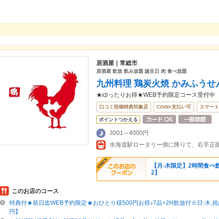
居酒屋｜常総市
居酒屋 飲放 飲み放題 誕生日 肉 食べ放題
九州料理 鶏炭火焼 かみふう
★ゆったりお得★WEB予約限定コース受付中
口コミ投稿特典対象店
COIN+支払い可
スマート
ポイントつかえる
3001～4000円
【月‐木限定】2時間食べ飲
2】
このお店のコース
特典付★前日迄WEB予約限定★おひとり様500円お得♪7品+2H飲放付※日-木,祝は
円】