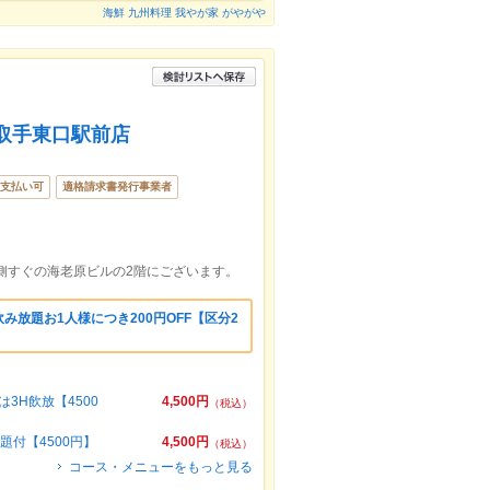
海鮮 九州料理 我やが家 がやがや
 取手東口駅前店
支払い可
適格請求書発行事業者
側すぐの海老原ビルの2階にございます。
み放題お1人様につき200円OFF【区分2
3H飲放【4500
4,500円
（税込）
題付【4500円】
4,500円
（税込）
コース・メニューをもっと見る