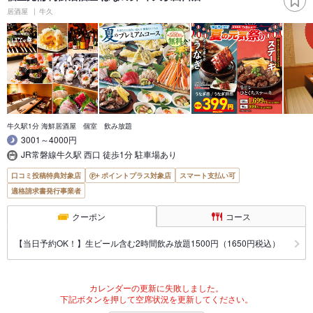
居酒屋
牛久
牛久駅1分 海鮮居酒屋 個室 飲み放題
3001～4000円
JR常磐線牛久駅 西口 徒歩1分 駐車場あり
口コミ投稿特典対象店
ポイントプラス対象店
スマート支払い可
適格請求書発行事業者
クーポン
コース
【当日予約OK！】生ビール含む2時間飲み放題1500円（1650円税込）
カレンダーの更新に失敗しました。
下記ボタンを押して空席状況を更新してください。