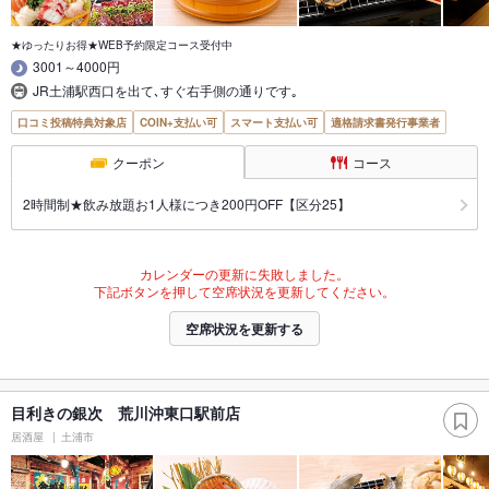
★ゆったりお得★WEB予約限定コース受付中
3001～4000円
JR土浦駅西口を出て､すぐ右手側の通りです｡
口コミ投稿特典対象店
COIN+支払い可
スマート支払い可
適格請求書発行事業者
クーポン
コース
2時間制★飲み放題お1人様につき200円OFF【区分25】
カレンダーの更新に失敗しました。
下記ボタンを押して空席状況を更新してください。
空席状況を更新する
目利きの銀次 荒川沖東口駅前店
居酒屋
土浦市