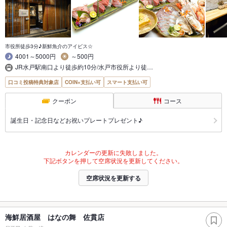
市役所徒歩3分♪新鮮魚介のアイビス☆
4001～5000円
～500円
JR水戸駅南口より徒歩約10分/水戸市役所より徒…
口コミ投稿特典対象店
COIN+支払い可
スマート支払い可
クーポン
コース
誕生日・記念日などお祝いプレートプレゼント♪
カレンダーの更新に失敗しました。
下記ボタンを押して空席状況を更新してください。
空席状況を更新する
海鮮居酒屋 はなの舞 佐貫店