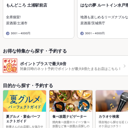
もんどころ 土浦駅前店
はなの夢 ルートイン水戸
全席個室!
地酒も楽しめるリーズナブル
居酒屋/土浦市
居酒屋/茨城県庁
3001～4000円
3001～4000円
お得な特集から探す・予約する
ポイントプラスで最大8倍
対象日時のネット予約でポイントが最大8倍たまるお店はこちら！
目的から探す・予約する
夏グルメ・宴会パーフ
食べ放題ナビゲーター
カラオケ検索
ェクトガイド
焼肉食べ放題やスイーツ食べ
現在地から探せる近く
放題など食べ放題お店探しの
オケ店はコチラ！
幹事さんのお店探しを強力サ