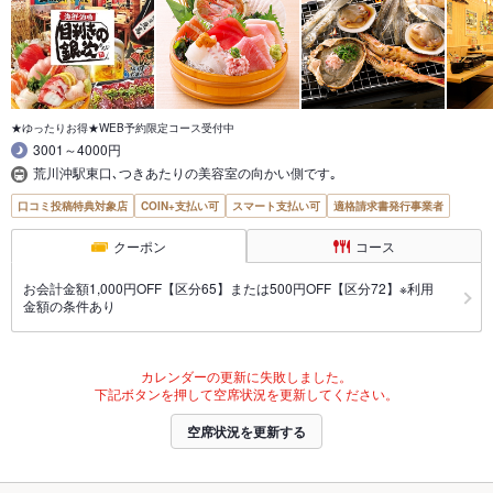
★ゆったりお得★WEB予約限定コース受付中
3001～4000円
荒川沖駅東口､つきあたりの美容室の向かい側です｡
口コミ投稿特典対象店
COIN+支払い可
スマート支払い可
適格請求書発行事業者
クーポン
コース
お会計金額1,000円OFF【区分65】または500円OFF【区分72】※利用
金額の条件あり
カレンダーの更新に失敗しました。
下記ボタンを押して空席状況を更新してください。
空席状況を更新する