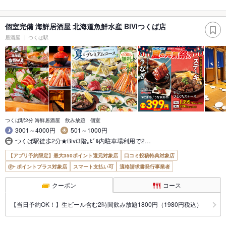
個室完備 海鮮居酒屋 北海道魚鮮水産 BiViつくば店
居酒屋
つくば駅
つくば駅2分 海鮮居酒屋 飲み放題 個室
3001～4000円
501～1000円
つくば駅徒歩2分★Bivi3階｡ﾋﾞﾙ内駐車場利用で2…
【アプリ予約限定】最大350ポイント還元対象店
口コミ投稿特典対象店
ポイントプラス対象店
スマート支払い可
適格請求書発行事業者
クーポン
コース
【当日予約OK！】生ビール含む2時間飲み放題1800円（1980円税込）