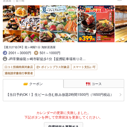
居酒屋
龍ヶ崎
【最大27名OK】龍ヶ崎駅1分 海鮮居酒屋
2001～3000円
501～1000円
JR常磐線龍ヶ崎市駅徒歩1分【提携駐車場有り/2…
口コミ投稿特典対象店
ポイントプラス対象店
スマート支払い可
適格請求書発行事業者
クーポン
コース
【当日予約OK！】生ビール含む飲み放題2時間1500円（1650円税込）
カレンダーの更新に失敗しました。
下記ボタンを押して空席状況を更新してください。
空席状況を更新する