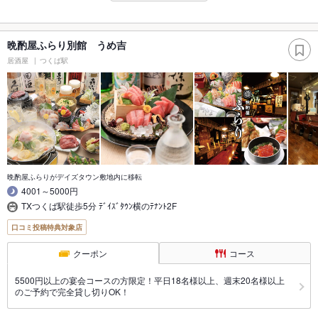
晩酌屋ふらり別館 うめ吉
居酒屋
つくば駅
晩酌屋ふらりがデイズタウン敷地内に移転
4001～5000円
TXつくば駅徒歩5分 ﾃﾞｲｽﾞﾀｳﾝ横のﾃﾅﾝﾄ2F
口コミ投稿特典対象店
クーポン
コース
5500円以上の宴会コースの方限定！平日18名様以上、週末20名様以上
のご予約で完全貸し切りOK！