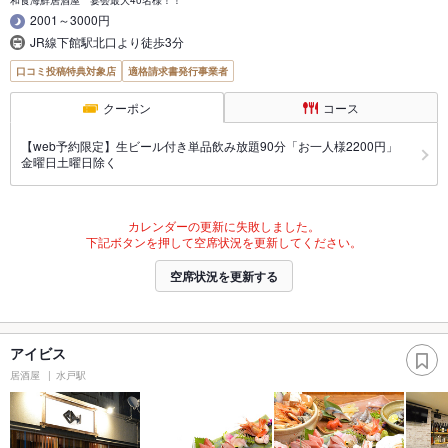
和食海鮮居酒屋 宴会最大40名様！！
2001～3000円
JR線下館駅北口より徒歩3分
口コミ投稿特典対象店
適格請求書発行事業者
クーポン
コース
【web予約限定】生ビール付き単品飲み放題90分「お一人様2200円」
金曜日土曜日除く
カレンダーの更新に失敗しました。
下記ボタンを押して空席状況を更新してください。
空席状況を更新する
アイビス
居酒屋
水戸駅