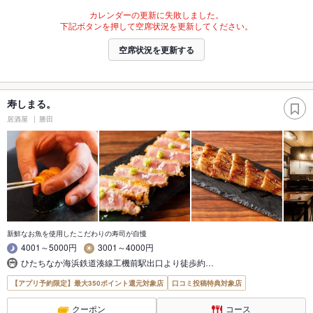
カレンダーの更新に失敗しました。
下記ボタンを押して空席状況を更新してください。
空席状況を更新する
寿しまる。
居酒屋
勝田
新鮮なお魚を使用したこだわりの寿司が自慢
4001～5000円
3001～4000円
ひたちなか海浜鉄道湊線工機前駅出口より徒歩約…
【アプリ予約限定】最大350ポイント還元対象店
口コミ投稿特典対象店
クーポン
コース