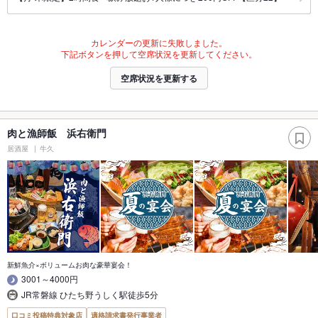
カレンダーの更新に失敗しました。
下記ボタンを押して空席状況を更新してください。
空席状況を更新する
肉と漁師飯 浜右衛門
居酒屋
牛久
新鮮魚介×ボリュームお肉な豪華宴会！
3001～4000円
JR常磐線 ひたち野うしく駅徒歩5分
口コミ投稿特典対象店
適格請求書発行事業者