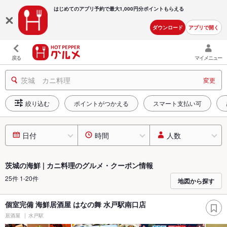
はじめてのアプリ予約で最大
1,000円分ポイントもらえる
ダウンロード
アプリで開く
戻る
マイメニュー
茨城 カニ料理
変更
絞り込む
ポイントがつかえる
スマート支払い可
日付
時間
人数
茨城の海鮮 | カニ料理のグルメ・クーポン情報
25件 1-20件
地図から探す
個室完備 海鮮居酒屋 はなの舞 水戸駅南口店
居酒屋
水戸駅