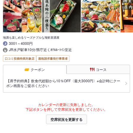
地酒も楽しめるリーズナブルな海鮮居酒屋
3001～4000円
JR水戸駅車10分/県庁近くﾎﾃﾙﾙｰﾄｲﾝ至近
口コミ投稿特典対象店
適格請求書発行事業者
クーポン
コース
【席予約特典】飲食代総額から10％OFF〈最大3000円〉※会計時にクー
ポン画面をご提示ください
カレンダーの更新に失敗しました。
下記ボタンを押して空席状況を更新してください。
空席状況を更新する