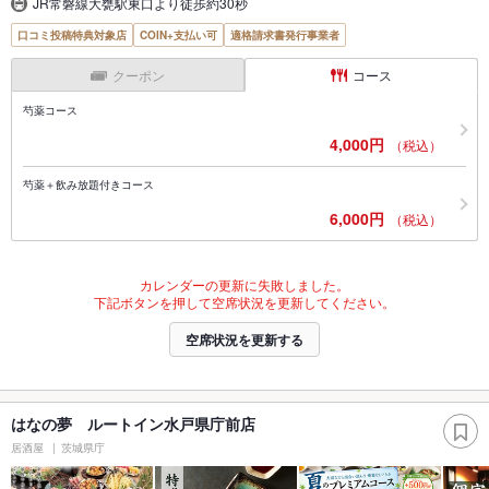
JR常磐線大甕駅東口より徒歩約30秒
口コミ投稿特典対象店
COIN+支払い可
適格請求書発行事業者
クーポン
コース
芍薬コース
4,000円
（税込）
芍薬＋飲み放題付きコース
6,000円
（税込）
カレンダーの更新に失敗しました。
下記ボタンを押して空席状況を更新してください。
空席状況を更新する
はなの夢 ルートイン水戸県庁前店
居酒屋
茨城県庁