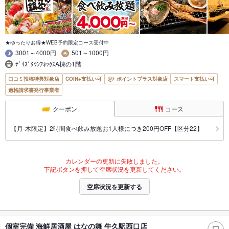
★ゆったりお得★WEB予約限定コース受付中
3001～4000円
501～1000円
ﾃﾞｲｽﾞﾀｳﾝｱﾈｯｸｽA棟の1階
口コミ投稿特典対象店
COIN+支払い可
ポイントプラス対象店
スマート支払い可
適格請求書発行事業者
クーポン
コース
【月‐木限定】2時間食べ飲み放題お1人様につき200円OFF【区分22】
カレンダーの更新に失敗しました。
下記ボタンを押して空席状況を更新してください。
空席状況を更新する
個室完備 海鮮居酒屋 はなの舞 牛久駅西口店