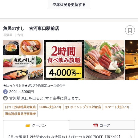
空席状況を更新する
魚民のすし 古河東口駅前店
居酒屋
古河
★ゆったりお得★WEB予約限定コース受付中
2001～3000円
古河駅 東口を出ると､すぐ左手に見えます｡
口コミ投稿特典対象店
COIN+支払い可
ポイントプラス対象店
スマート支払い可
適格請求書発行事業者
クーポン
コース
【月‐木限定】2時間食べ飲み放題お1人様につき200円OFF【区分22】