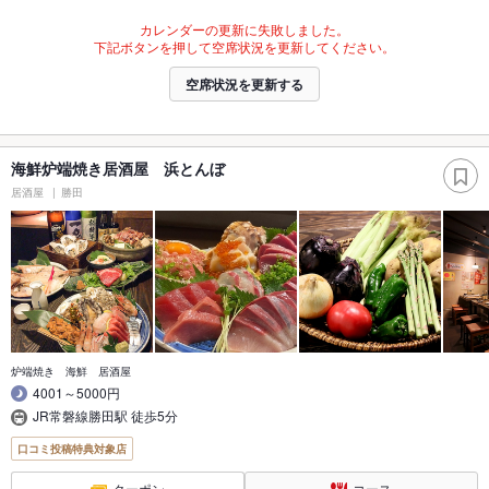
カレンダーの更新に失敗しました。
下記ボタンを押して空席状況を更新してください。
空席状況を更新する
海鮮炉端焼き居酒屋 浜とんぼ
居酒屋
勝田
炉端焼き 海鮮 居酒屋
4001～5000円
JR常磐線勝田駅 徒歩5分
口コミ投稿特典対象店
クーポン
コース