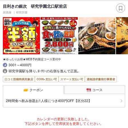
目利きの銀次 研究学園北口駅前店
居酒屋
研究学園
★ゆったりお得★WEB予約限定コース受付中
3001～4000円
研究学園駅を降り､ﾛｰﾀﾘｰの右側を進んで正面｡
口コミ投稿特典対象店
COIN+支払い可
スマート支払い可
適格請求書発行事業者
クーポン
コース
2時間食べ飲み放題お1人様につき400円OFF【区分22】
カレンダーの更新に失敗しました。
下記ボタンを押して空席状況を更新してください。