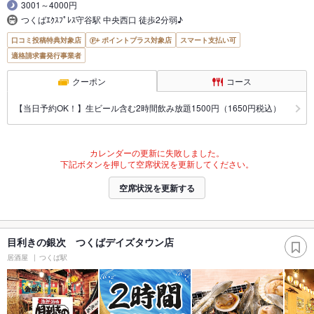
3001～4000円
つくばｴｸｽﾌﾟﾚｽ守谷駅 中央西口 徒歩2分弱♪
口コミ投稿特典対象店
ポイントプラス対象店
スマート支払い可
適格請求書発行事業者
クーポン
コース
【当日予約OK！】生ビール含む2時間飲み放題1500円（1650円税込）
カレンダーの更新に失敗しました。
下記ボタンを押して空席状況を更新してください。
空席状況を更新する
目利きの銀次 つくばデイズタウン店
居酒屋
つくば駅