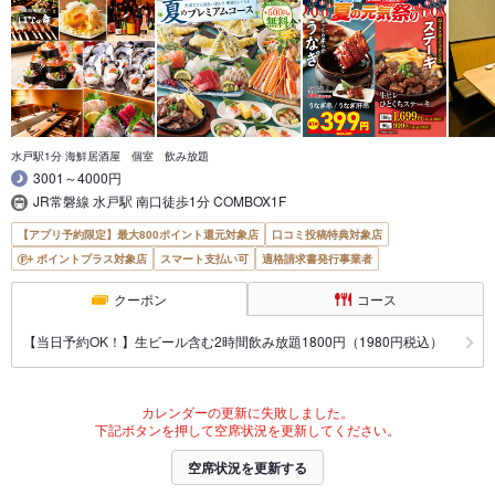
水戸駅1分 海鮮居酒屋 個室 飲み放題
3001～4000円
JR常磐線 水戸駅 南口徒歩1分 COMBOX1F
【アプリ予約限定】最大800ポイント還元対象店
口コミ投稿特典対象店
ポイントプラス対象店
スマート支払い可
適格請求書発行事業者
クーポン
コース
【当日予約OK！】生ビール含む2時間飲み放題1800円（1980円税込）
カレンダーの更新に失敗しました。
下記ボタンを押して空席状況を更新してください。
空席状況を更新する