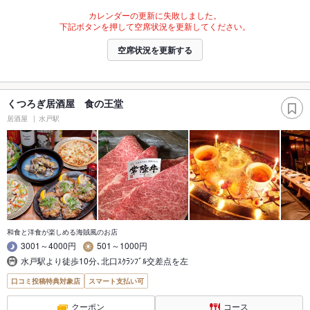
カレンダーの更新に失敗しました。
下記ボタンを押して空席状況を更新してください。
空席状況を更新する
くつろぎ居酒屋 食の王堂
居酒屋
水戸駅
和食と洋食が楽しめる海賊風のお店
3001～4000円
501～1000円
水戸駅より徒歩10分､北口ｽｸﾗﾝﾌﾞﾙ交差点を左
口コミ投稿特典対象店
スマート支払い可
クーポン
コース