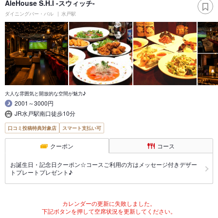
AleHouse S.H.I -スウィッチ-
ダイニングバー・バル
水戸駅
大人な雰囲気と開放的な空間が魅力♪
2001～3000円
JR水戸駅南口徒歩10分
口コミ投稿特典対象店
スマート支払い可
クーポン
コース
お誕生日・記念日クーポン☆コースご利用の方はメッセージ付きデザー
トプレートプレゼント♪
カレンダーの更新に失敗しました。
下記ボタンを押して空席状況を更新してください。