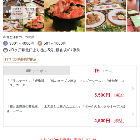
和食と洋食の二つの顔
3001～4000円
501～1000円
JR水戸駅北口より徒歩5分､銀杏坂ﾊﾞｽ停前
口コミ投稿特典対象店
クーポン
コース
「「牛ステーキ」「鰻柳川」 「鰈のオーブン焼き マンゴーソース」 「鰻御飯」コ
ース」コース
5,500円
（税込）
「鰻と夏野菜の蒸籠蒸」「太刀魚と山菜のムニエル」「ポークのタルタルオーブン焼
き」コース
4,500円
（税込）
カレンダーの更新に失敗しました。