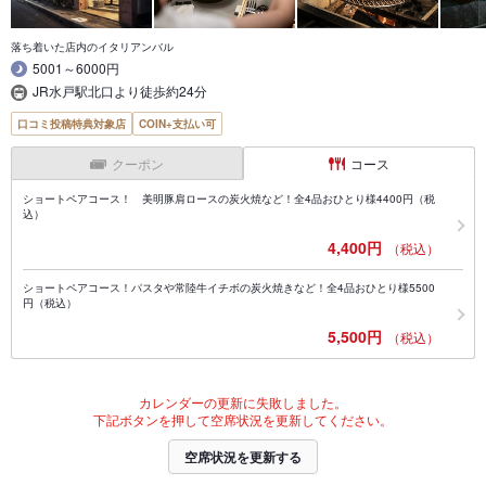
落ち着いた店内のイタリアンバル
5001～6000円
JR水戸駅北口より徒歩約24分
口コミ投稿特典対象店
COIN+支払い可
クーポン
コース
ショートペアコース！ 美明豚肩ロースの炭火焼など！全4品おひとり様4400円（税
込）
4,400円
（税込）
ショートペアコース！パスタや常陸牛イチボの炭火焼きなど！全4品おひとり様5500
円（税込）
5,500円
（税込）
カレンダーの更新に失敗しました。
下記ボタンを押して空席状況を更新してください。
空席状況を更新する