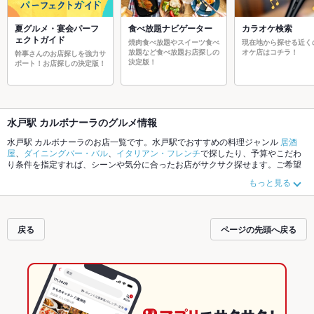
夏グルメ・宴会パーフ
食べ放題ナビゲーター
カラオケ検索
ェクトガイド
焼肉食べ放題やスイーツ食べ
現在地から探せる近く
放題など食べ放題お店探しの
オケ店はコチラ！
幹事さんのお店探しを強力サ
決定版！
ポート！お店探しの決定版！
水戸駅 カルボナーラのグルメ情報
水戸駅 カルボナーラのお店一覧です。水戸駅でおすすめの料理ジャンル
居酒
屋
、
ダイニングバー・バル
、
イタリアン・フレンチ
で探したり、予算やこだわ
り条件を指定すれば、シーンや気分に合ったお店がサクサク探せます。ご希望
に合ったお店が見つからなかったら、近隣のエリア
水戸駅
、
赤塚
、
茨城県庁
も
もっと見る
チェックしてみてください。ホットペッパーグルメなら、お得なクーポンはも
ちろん、こだわりメニュー
からあげ
、
お茶漬け
、
モツ煮込み
や季節のおすすめ
料理など、お店の最新情報をご紹介しているので安心！24時間使える簡単便利
なネット予約が使えるお店も拡大中です。友達どうしの飲み会にも、会社の宴
戻る
ページの先頭へ戻る
会にも、デートやパーティーにもお得に便利にホットペッパーグルメをご利用
ください。