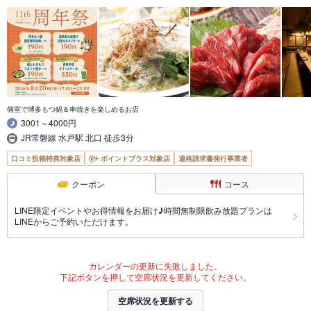
個室で博多もつ鍋＆串焼きを楽しめるお店
3001～4000円
JR常磐線 水戸駅 北口 徒歩3分
口コミ投稿特典対象店
ポイントプラス対象店
適格請求書発行事業者
クーポン
コース
LINE限定イベントやお得情報をお届け♪時間無制限飲み放題プランは
LINEからご予約いただけます。
カレンダーの更新に失敗しました。
下記ボタンを押して空席状況を更新してください。
空席状況を更新する