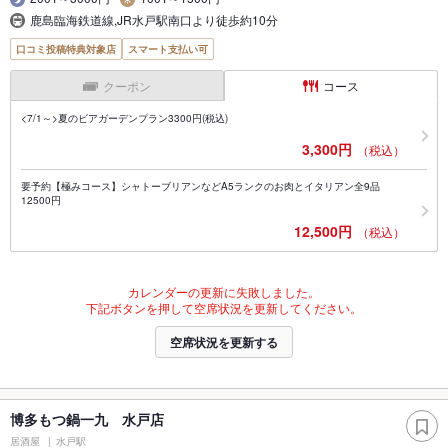
鹿島臨海鉄道線,JR水戸駅南口より徒歩約10分
口コミ投稿特典対象店
スマート支払い可
クーポン
コース
<7/1～>夏のビアガーデンプラン3300円(税込)
3,300円
（税込）
要予約【極みコース】シャトーブリアンなどA5ランクのお肉とイタリアン全9品
12500円
12,500円
（税込）
カレンダーの更新に失敗しました。
下記ボタンを押して空席状況を更新してください。
空席状況を更新する
博多もつ鍋一九 水戸店
居酒屋
水戸駅