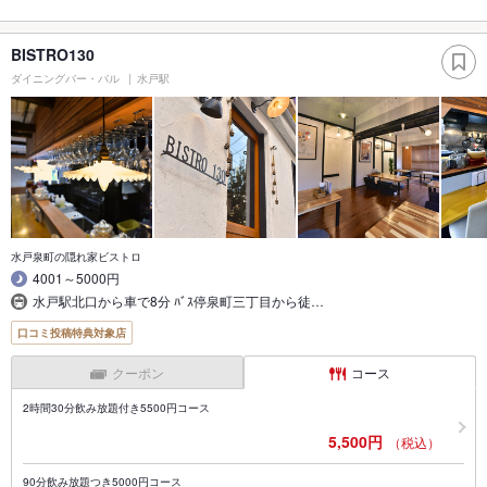
BISTRO130
ダイニングバー・バル
水戸駅
水戸泉町の隠れ家ビストロ
4001～5000円
水戸駅北口から車で8分 ﾊﾞｽ停泉町三丁目から徒…
口コミ投稿特典対象店
クーポン
コース
2時間30分飲み放題付き5500円コース
5,500円
（税込）
90分飲み放題つき5000円コース