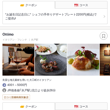
クーポン
コース
*お誕生日記念日に* シェフの手作りデザートプレート2200円(税込)で
ご提供♪
Ottimo
イタリアン・フレンチ
水戸駅
良質な地元素材を用いた大工町のイタリアン
4001～5000円
JR他各線｢水戸駅｣北口より徒歩26分
口コミ投稿特典対象店
クーポン
コース