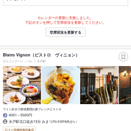
カレンダーの更新に失敗しました。
下記ボタンを押して空席状況を更新してください。
空席状況を更新する
Bistro Vignon（ビストロ ヴィニョン）
ダイニングバー・バル
水戸駅
ワイン好き◎路地裏隠れ家フレンチビストロ
4001～5000円
水戸駅北口徒歩13分 みまつｱﾈｯｸｽﾎﾃﾙ向かい
口コミ投稿特典対象店