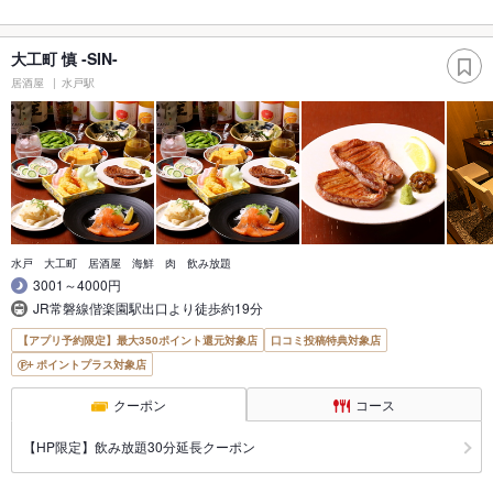
大工町 慎 ‐SIN-
居酒屋
水戸駅
水戸 大工町 居酒屋 海鮮 肉 飲み放題
3001～4000円
JR常磐線偕楽園駅出口より徒歩約19分
【アプリ予約限定】最大350ポイント還元対象店
口コミ投稿特典対象店
ポイントプラス対象店
クーポン
コース
【HP限定】飲み放題30分延長クーポン