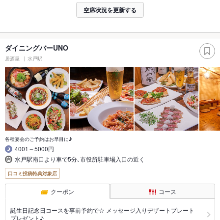
空席状況を更新する
ダイニングバーUNO
居酒屋
水戸駅
各種宴会のご予約はお早目に♪
4001～5000円
水戸駅南口より車で5分､市役所駐車場入口の近く
口コミ投稿特典対象店
クーポン
コース
誕生日記念日コースを事前予約で☆ メッセージ入りデザートプレート
プレゼント♪