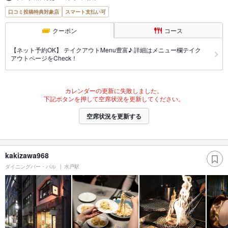
口コミ投稿特典対象店
スマート支払い可
クーポン
コース
【ネット予約OK】 テイクアウトMenu豊富♪ 詳細はメニュー欄テイク
アウトページをCheck！
カレンダーの更新に失敗しました。
下記ボタンを押して空席状況を更新してください。
空席状況を更新する
kakizawa968
ダイニングバー・バル
水戸駅