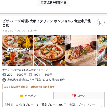
空席状況を更新する
ピザ×チーズ料理×大衆イタリアン ボンジョルノ食堂水戸北
口店
イタリアン・フレンチ
水戸駅
ナポリピッツァが楽しめる大衆イタリアン
2001～3000円
1001～1500円
鹿島臨海鉄道線,JR水戸駅北口より徒歩約5分
口コミ投稿特典対象店
適格請求書発行事業者
クーポン
コース
誕生日・記念日プレート♪ 通常プレート500円、大型スプーンプレー