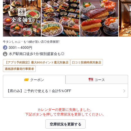
牛タンしゃぶ・もつ鍋が旨い店◎全席個室!
3001～4000円
水戸駅南口徒歩1分/個別盛宴会も◎
【アプリ予約限定】最大800ポイント還元対象店
口コミ投稿特典対象店
適格請求書発行事業者
クーポン
コース
【席のみ】ご予約で使える！会計5％OFF
カレンダーの更新に失敗しました。
下記ボタンを押して空席状況を更新してください。
空席状況を更新する