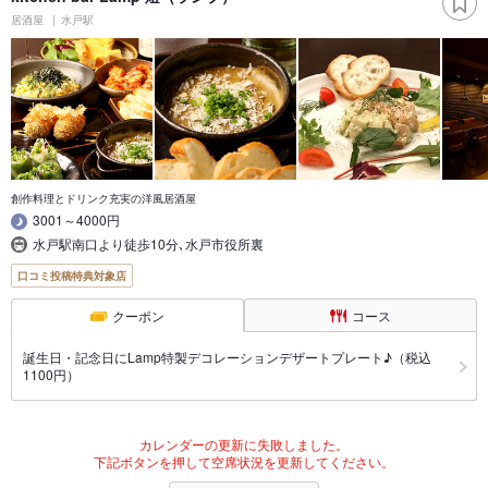
居酒屋
水戸駅
創作料理とドリンク充実の洋風居酒屋
3001～4000円
水戸駅南口より徒歩10分､水戸市役所裏
口コミ投稿特典対象店
クーポン
コース
誕生日・記念日にLamp特製デコレーションデザートプレート♪（税込
1100円）
カレンダーの更新に失敗しました。
下記ボタンを押して空席状況を更新してください。