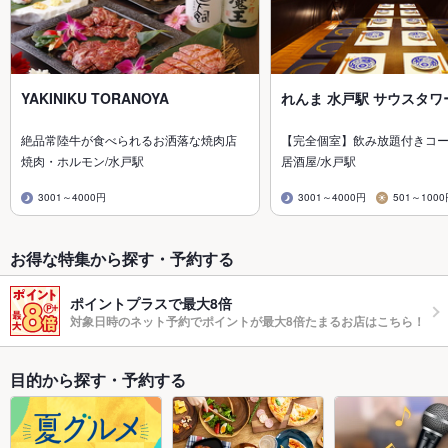
YAKINIKU TORANOYA
れんま 水戸駅 サウスタワ
絶品常陸牛が食べられるお洒落な焼肉店
【完全個室】飲み放題付きコー
焼肉・ホルモン/水戸駅
居酒屋/水戸駅
3001～4000円
3001～4000円
501～100
お得な特集から探す・予約する
ポイントプラスで最大8倍
対象日時のネット予約でポイントが最大8倍たまるお店はこちら！
目的から探す・予約する