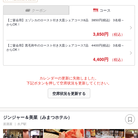
クーポン
コース
【ご宴会用】エゾシカのロースト付き大皿シェアコース6品 3850円(税込) 3名様～
からOK！
3,850円
（税込）
【ご宴会用】黒毛和牛のロースト付き大皿シェアコース7品 4400円(税込) 3名様～
からOK！
4,400円
（税込）
カレンダーの更新に失敗しました。
下記ボタンを押して空席状況を更新してください。
空席状況を更新する
ジンジャー＆美菜（みまつホテル）
居酒屋
水戸駅