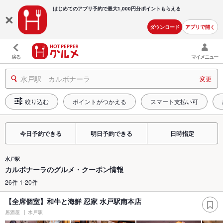
はじめてのアプリ予約で最大
1,000円分ポイントもらえる
ダウンロード
アプリで開く
戻る
マイメニュー
水戸駅 カルボナーラ
変更
絞り込む
ポイントがつかえる
スマート支払い可
今日予約できる
明日予約できる
日時指定
水戸駅
カルボナーラのグルメ・クーポン情報
26件 1-20件
【全席個室】和牛と海鮮 忍家 水戸駅南本店
居酒屋
水戸駅