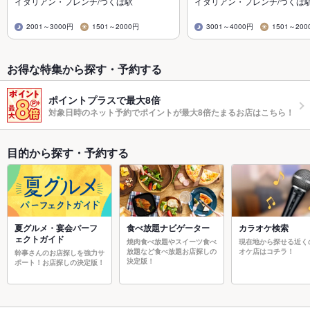
イタリアン・フレンチ/つくば駅
イタリアン・フレンチ/つくば
2001～3000円
1501～2000円
3001～4000円
1501～200
お得な特集から探す・予約する
ポイントプラスで最大8倍
対象日時のネット予約でポイントが最大8倍たまるお店はこちら！
目的から探す・予約する
夏グルメ・宴会パーフ
食べ放題ナビゲーター
カラオケ検索
ェクトガイド
焼肉食べ放題やスイーツ食べ
現在地から探せる近く
放題など食べ放題お店探しの
オケ店はコチラ！
幹事さんのお店探しを強力サ
決定版！
ポート！お店探しの決定版！