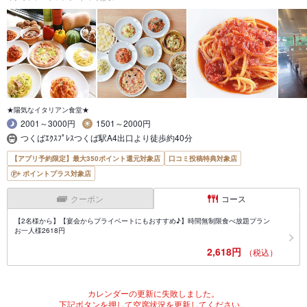
★陽気なイタリアン食堂★
2001～3000円
1501～2000円
つくばｴｸｽﾌﾟﾚｽつくば駅A4出口より徒歩約40分
【アプリ予約限定】最大350ポイント還元対象店
口コミ投稿特典対象店
ポイントプラス対象店
クーポン
コース
【2名様から】【宴会からプライベートにもおすすめ♪】時間無制限食べ放題プラン
お一人様2618円
2,618円
（税込）
カレンダーの更新に失敗しました。
下記ボタンを押して空席状況を更新してください。