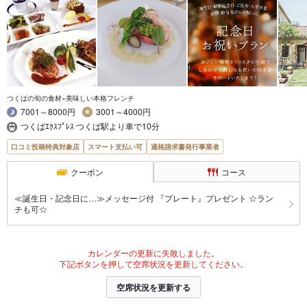
つくばの旬の食材×美味しい本格フレンチ
7001～8000円
3001～4000円
つくばｴｸｽﾌﾟﾚｽ つくば駅より車で10分
口コミ投稿特典対象店
スマート支払い可
適格請求書発行事業者
クーポン
コース
≪誕生日・記念日に…≫メッセージ付 『プレート』プレゼント ☆ラン
チも可☆
カレンダーの更新に失敗しました。
下記ボタンを押して空席状況を更新してください。
空席状況を更新する