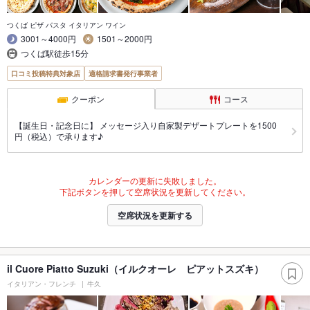
つくば ピザ パスタ イタリアン ワイン
3001～4000円
1501～2000円
つくば駅徒歩15分
口コミ投稿特典対象店
適格請求書発行事業者
クーポン
コース
【誕生日・記念日に】 メッセージ入り自家製デザートプレートを1500
円（税込）で承ります♪
カレンダーの更新に失敗しました。
下記ボタンを押して空席状況を更新してください。
空席状況を更新する
il Cuore Piatto Suzuki（イルクオーレ ピアットスズキ）
イタリアン・フレンチ
牛久