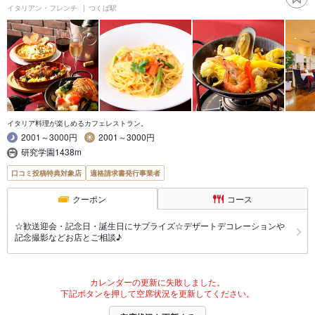
イタリアン・フレンチ
つくば駅
イタリア料理が楽しめるカフェレストラン。
2001～3000円
2001～3000円
研究学園1438m
口コミ投稿特典対象店
適格請求書発行事業者
クーポン
コース
☆歓送迎会・記念日・誕生日にサプライズ☆デザートデコレーションや
記念撮影などお店とご相談♪
カレンダーの更新に失敗しました。
下記ボタンを押して空席状況を更新してください。