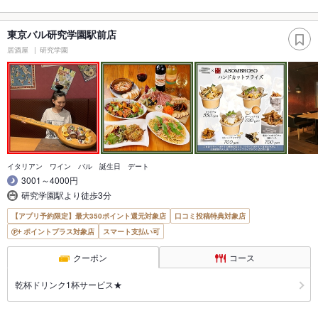
東京バル研究学園駅前店
居酒屋
研究学園
イタリアン ワイン バル 誕生日 デート
3001～4000円
研究学園駅より徒歩3分
【アプリ予約限定】最大350ポイント還元対象店
口コミ投稿特典対象店
ポイントプラス対象店
スマート支払い可
クーポン
コース
乾杯ドリンク1杯サービス★