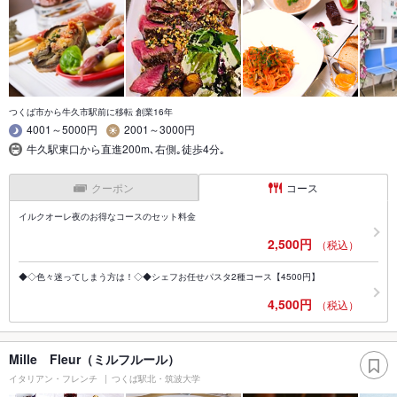
つくば市から牛久市駅前に移転 創業16年
4001～5000円
2001～3000円
牛久駅東口から直進200m､右側｡徒歩4分｡
クーポン
コース
イルクオーレ夜のお得なコースのセット料金
2,500円
（税込）
◆◇色々迷ってしまう方は！◇◆シェフお任せパスタ2種コース【4500円】
4,500円
（税込）
Mille Fleur（ミルフルール）
イタリアン・フレンチ
つくば駅北・筑波大学