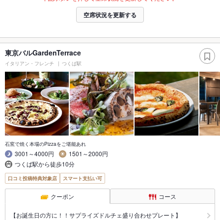
空席状況を更新する
東京バルGardenTerrace
イタリアン・フレンチ
つくば駅
石窯で焼く本場のPizzaをご堪能あれ
3001～4000円
1501～2000円
つくば駅から徒歩10分
口コミ投稿特典対象店
スマート支払い可
クーポン
コース
【お誕生日の方に！！サプライズドルチェ盛り合わせプレート】