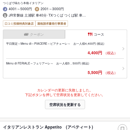
つくばで味わう本格イタリアン
4001～5000円
2001～3000円
JR常磐線 土浦駅 車40分･TXつくば つくば駅 車…
口コミ投稿特典対象店
適格請求書発行事業者
クーポン
コース
平日限定～Menu di～PIACERE～ピアチェーレ～ お一人様4,400円 (税込)
4,400円
（税込）
Menu di FERIALE～フェリアーレ～ お一人様5，500円 (税込)
5,500円
（税込）
カレンダーの更新に失敗しました。
下記ボタンを押して空席状況を更新してください。
空席状況を更新する
イタリアンレストラン Appetito (アペティート)