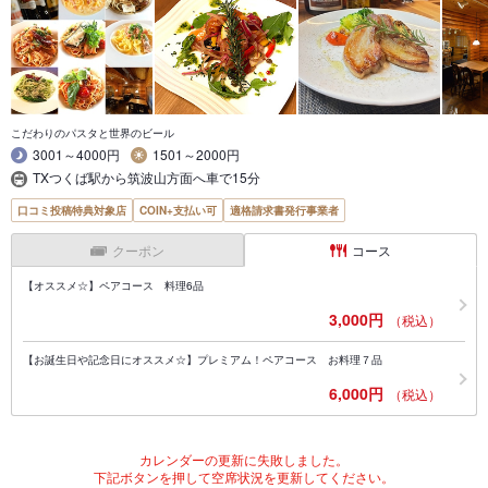
こだわりのパスタと世界のビール
3001～4000円
1501～2000円
TXつくば駅から筑波山方面へ車で15分
口コミ投稿特典対象店
COIN+支払い可
適格請求書発行事業者
クーポン
コース
【オススメ☆】ペアコース 料理6品
3,000円
（税込）
【お誕生日や記念日にオススメ☆】プレミアム！ペアコース お料理７品
6,000円
（税込）
カレンダーの更新に失敗しました。
下記ボタンを押して空席状況を更新してください。