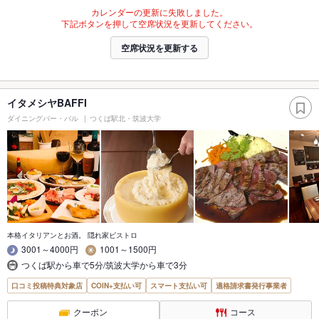
カレンダーの更新に失敗しました。
下記ボタンを押して空席状況を更新してください。
空席状況を更新する
イタメシヤBAFFI
ダイニングバー・バル
つくば駅北・筑波大学
本格イタリアンとお酒。 隠れ家ビストロ
3001～4000円
1001～1500円
つくば駅から車で5分/筑波大学から車で3分
口コミ投稿特典対象店
COIN+支払い可
スマート支払い可
適格請求書発行事業者
クーポン
コース