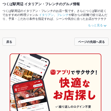
つくば駅周辺 イタリアン・フレンチのグルメ情報
つくば駅周辺のイタリアン・フレンチのお店一覧です。さらにつくば駅の近く
でおすすめの料理ジャンル
イタリアン
、
フレンチ
や駅からの距離で絞り込んだ
り、予算・こだわり条件を指定すれば、シーンや気分に合ったお店がサクサク
探せます。ホットペッパーグルメなら、お得なクーポンはもちろん、こだわり
もっと見る
メニュー
リゾット
、
トリュフ
、
アクアパッツァ
や季節のおすすめ料理など、お
店の最新情報をご紹介しているので安心！24時間使える簡単便利なネット予約
が使えるお店も拡大中です。友達どうしの飲み会にも、会社の宴会にも、デー
トやパーティーにもお得に便利にホットペッパーグルメをご利用ください。
戻る
ページの先頭へ戻る