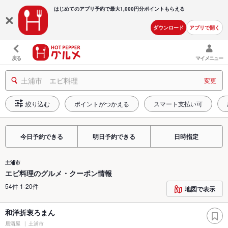
はじめてのアプリ予約で最大
1,000円分ポイントもらえる
ダウンロード
アプリで開く
戻る
マイメニュー
土浦市 エビ料理
変更
絞り込む
ポイントがつかえる
スマート支払い可
今日予約できる
明日予約できる
日時指定
土浦市
エビ料理のグルメ・クーポン情報
54件 1-20件
地図で表示
和洋折衷ろまん
居酒屋
土浦市