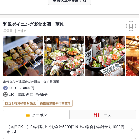
和風ダイニング楽食楽酒 華族
居酒屋
土浦市
串焼きなど地場食材が堪能できる居酒屋
2001～3000円
JR土浦駅 西口 徒歩5分
口コミ投稿特典対象店
適格請求書発行事業者
クーポン
コース
【当日OK！】2名様以上でお会計5000円以上の場合お会計から1000円
オフ♪