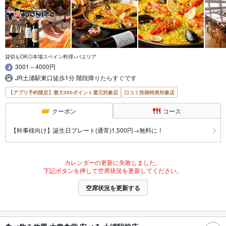
貸切もOK◎本場スペイン料理×パエリア
3001～4000円
JR土浦駅東口徒歩1分 階段降りたらすぐです
【アプリ予約限定】最大350ポイント還元対象店
口コミ投稿特典対象店
クーポン
コース
【幹事様向け】誕生日プレート(通常)1,500円→無料に！
カレンダーの更新に失敗しました。
下記ボタンを押して空席状況を更新してください。
空席状況を更新する