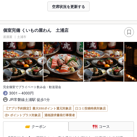
空席状況を更新する
個室完備 くいもの屋わん 土浦店
居酒屋
土浦市
完全個室でプライベート飲み会・歓送迎会
3001～4000円
JR常磐線土浦駅 徒歩1分
【アプリ予約限定】最大350ポイント還元対象店
口コミ投稿特典対象店
ポイントプラス対象店
適格請求書発行事業者
クーポン
コース