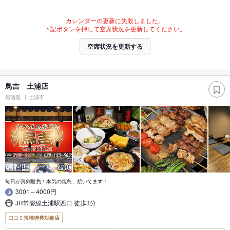
カレンダーの更新に失敗しました。
下記ボタンを押して空席状況を更新してください。
空席状況を更新する
鳥吉 土浦店
居酒屋
土浦市
毎日が真剣勝負！本気の焼鳥、焼いてます！
3001～4000円
JR常磐線土浦駅西口 徒歩3分
口コミ投稿特典対象店