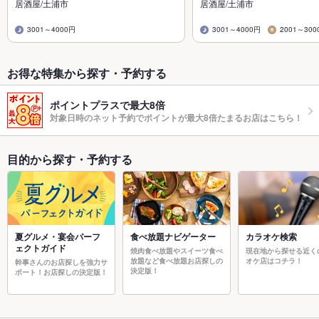
居酒屋/土浦市
居酒屋/土浦市
3001～4000円
3001～4000円
2001～300
お得な特集から探す・予約する
ポイントプラスで最大8倍
対象日時のネット予約でポイントが最大8倍たまるお店はこちら！
目的から探す・予約する
夏グルメ・宴会パーフ
食べ放題ナビゲーター
カラオケ検索
ェクトガイド
焼肉食べ放題やスイーツ食べ
現在地から探せる近く
放題など食べ放題お店探しの
オケ店はコチラ！
幹事さんのお店探しを強力サ
決定版！
ポート！お店探しの決定版！