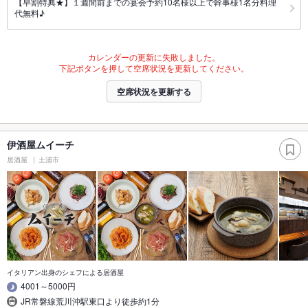
【早割特典★】１週間前までの宴会予約10名様以上で幹事様1名分料理
代無料♪
カレンダーの更新に失敗しました。
下記ボタンを押して空席状況を更新してください。
空席状況を更新する
伊酒屋ムイーチ
居酒屋
土浦市
イタリアン出身のシェフによる居酒屋
4001～5000円
JR常磐線荒川沖駅東口より徒歩約1分