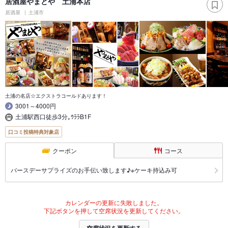
居酒屋やまとや 土浦本店
居酒屋
土浦市
土浦の名店☆エクストラコールドあります！
3001～4000円
土浦駅西口徒歩3分｡ｳﾗﾗB1F
口コミ投稿特典対象店
クーポン
コース
バースデーサプライズのお手伝い致します♪※ケーキ持込み可
カレンダーの更新に失敗しました。
下記ボタンを押して空席状況を更新してください。
空席状況を更新する