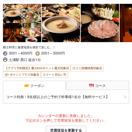
郷土料理と厳選地酒を個室で楽しむ...！
3001～4000円
2001～3000円
土浦駅 西口 徒歩1分
【アプリ予約限定】最大800ポイント還元対象店
口コミ投稿特典対象店
ポイントプラス対象店
スマート支払い可
クーポン
コース
コース特典！8名様以上のご予約で幹事様1名分【無料サービス】
カレンダーの更新に失敗しました。
下記ボタンを押して空席状況を更新してください。
空席状況を更新する