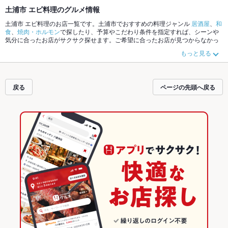
土浦市 エビ料理のグルメ情報
土浦市 エビ料理のお店一覧です。土浦市でおすすめの料理ジャンル
居酒屋
、
和
食
、
焼肉・ホルモン
で探したり、予算やこだわり条件を指定すれば、シーンや
気分に合ったお店がサクサク探せます。ご希望に合ったお店が見つからなかっ
たら、近隣のエリア
土浦市
もチェックしてみてください。ホットペッパーグル
もっと見る
メなら、お得なクーポンはもちろん、こだわりメニュー
からあげ
、
お茶漬け
、
モツ煮込み
や季節のおすすめ料理など、お店の最新情報をご紹介しているので
安心！24時間使える簡単便利なネット予約が使えるお店も拡大中です。友達ど
うしの飲み会にも、会社の宴会にも、デートやパーティーにもお得に便利にホ
戻る
ページの先頭へ戻る
ットペッパーグルメをご利用ください。