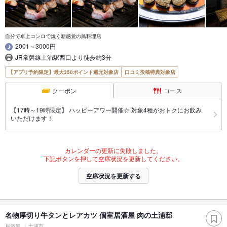
自分で卓上コンロで焼く新感覚の鳥料理店
2001～3000円
JR常磐線土浦駅西口より徒歩約3分
【アプリ予約限定】最大350ポイント還元対象店
口コミ投稿特典対象店
クーポン
コース
【17時～19時限定】 ハッピーアワー開催☆ 対象4種がおトクにお飲み
いただけます！
カレンダーの更新に失敗しました。
下記ボタンを押して空席状況を更新してください。
空席状況を更新する
名物厚切り牛タンとレアカツ 個室居酒屋 肉の土浦邸
居酒屋
土浦市