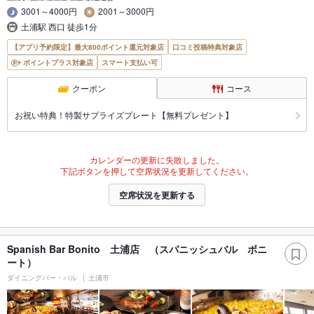
3001～4000円
2001～3000円
土浦駅 西口 徒歩1分
【アプリ予約限定】最大800ポイント還元対象店
口コミ投稿特典対象店
ポイントプラス対象店
スマート支払い可
クーポン
コース
お祝い特典！特製サプライズプレート【無料プレゼント】
カレンダーの更新に失敗しました。
下記ボタンを押して空席状況を更新してください。
空席状況を更新する
Spanish Bar Bonito 土浦店 （スパニッシュバル ボニ
ート）
ダイニングバー・バル
土浦市