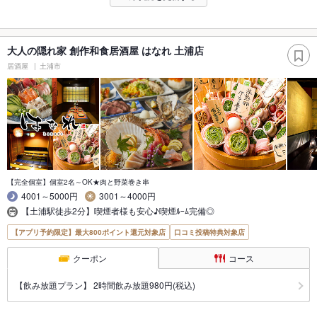
大人の隠れ家 創作和食居酒屋 はなれ 土浦店
居酒屋
土浦市
【完全個室】個室2名～OK★肉と野菜巻き串
4001～5000円
3001～4000円
【土浦駅徒歩2分】喫煙者様も安心♪喫煙ﾙｰﾑ完備◎
【アプリ予約限定】最大800ポイント還元対象店
口コミ投稿特典対象店
クーポン
コース
【飲み放題プラン】 2時間飲み放題980円(税込)