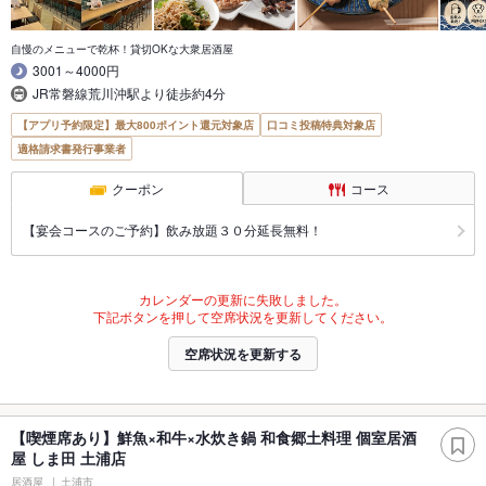
自慢のメニューで乾杯！貸切OKな大衆居酒屋
3001～4000円
JR常磐線荒川沖駅より徒歩約4分
【アプリ予約限定】最大800ポイント還元対象店
口コミ投稿特典対象店
適格請求書発行事業者
クーポン
コース
【宴会コースのご予約】飲み放題３０分延長無料！
カレンダーの更新に失敗しました。
下記ボタンを押して空席状況を更新してください。
空席状況を更新する
【喫煙席あり】鮮魚×和牛×水炊き鍋 和食郷土料理 個室居酒
屋 しま田 土浦店
居酒屋
土浦市