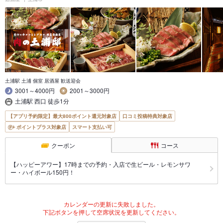
土浦駅 土浦 個室 居酒屋 歓送迎会
3001～4000円
2001～3000円
土浦駅 西口 徒歩1分
【アプリ予約限定】最大800ポイント還元対象店
口コミ投稿特典対象店
ポイントプラス対象店
スマート支払い可
クーポン
コース
【ハッピーアワー】17時までの予約・入店で生ビール・レモンサワ
ー・ハイボール150円！
カレンダーの更新に失敗しました。
下記ボタンを押して空席状況を更新してください。