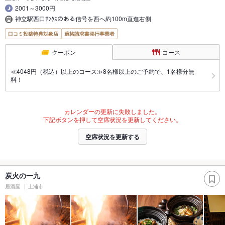
2001～3000円
神立駅西口ｻﾝｸｽのある信号を西へ約100m直進右側
口コミ投稿特典対象店
適格請求書発行事業者
クーポン
コース
≪4048円（税込）以上のコース≫8名様以上のご予約で、1名様分無
料！
カレンダーの更新に失敗しました。
下記ボタンを押して空席状況を更新してください。
空席状況を更新する
炭火の一九
居酒屋
土浦市