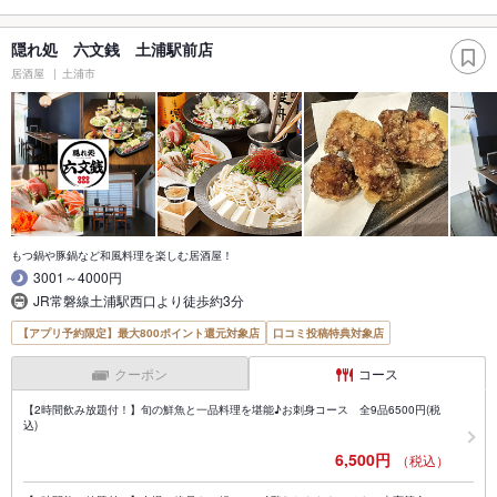
隠れ処 六文銭 土浦駅前店
居酒屋
土浦市
もつ鍋や豚鍋など和風料理を楽しむ居酒屋！
3001～4000円
JR常磐線土浦駅西口より徒歩約3分
【アプリ予約限定】最大800ポイント還元対象店
口コミ投稿特典対象店
クーポン
コース
【2時間飲み放題付！】旬の鮮魚と一品料理を堪能♪お刺身コース 全9品6500円(税
込)
6,500円
（税込）