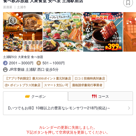
食べ飲み放題 大衆食堂 安べゑ 土浦駅前店
居酒屋
土浦市
土浦駅5分 大衆食堂 食べ放題
2001～3000円
501～1000円
JR常磐線 土浦駅 西口 徒歩5分
【アプリ予約限定】最大350ポイント還元対象店
口コミ投稿特典対象店
ポイントプラス対象店
スマート支払い可
適格請求書発行事業者
クーポン
コース
【いつでもお得】10種以上の豊富なレモンサワー218円(税込)～
カレンダーの更新に失敗しました。
下記ボタンを押して空席状況を更新してください。