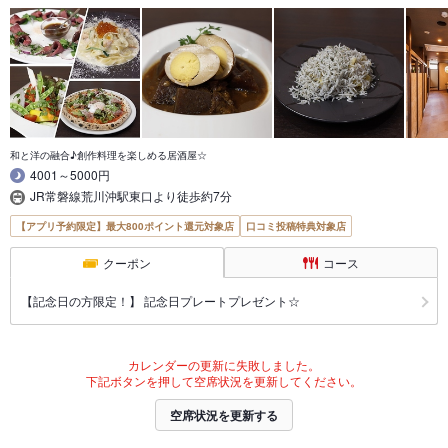
和と洋の融合♪創作料理を楽しめる居酒屋☆
4001～5000円
JR常磐線荒川沖駅東口より徒歩約7分
【アプリ予約限定】最大800ポイント還元対象店
口コミ投稿特典対象店
クーポン
コース
【記念日の方限定！】 記念日プレートプレゼント☆
カレンダーの更新に失敗しました。
下記ボタンを押して空席状況を更新してください。
空席状況を更新する