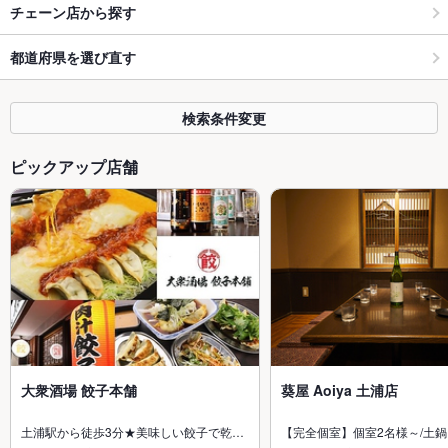
チェーン店から探す
都道府県を選び直す
検索条件変更
ピックアップ店舗
大衆酒場 餃子本舗
葵屋 Aoiya 土浦店
土浦駅から徒歩3分★美味しい餃子で乾…
【完全個室】個室2名様～/土