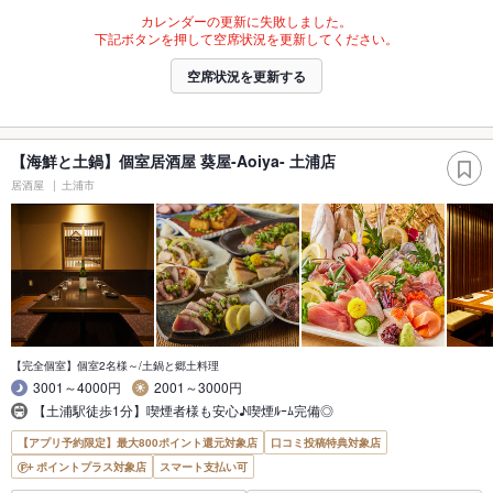
カレンダーの更新に失敗しました。
下記ボタンを押して空席状況を更新してください。
空席状況を更新する
【海鮮と土鍋】個室居酒屋 葵屋-Aoiya- 土浦店
居酒屋
土浦市
【完全個室】個室2名様～/土鍋と郷土料理
3001～4000円
2001～3000円
【土浦駅徒歩1分】喫煙者様も安心♪喫煙ﾙｰﾑ完備◎
【アプリ予約限定】最大800ポイント還元対象店
口コミ投稿特典対象店
ポイントプラス対象店
スマート支払い可