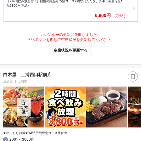
【2時間飲み放題付！】自慢の絶品もつ鍋コース♪鶏むねたたき、チキン南蛮等全10
品6800円(税込)
6,800円
（税込）
カレンダーの更新に失敗しました。
下記ボタンを押して空席状況を更新してください。
空席状況を更新する
白木屋 土浦西口駅前店
居酒屋
土浦市
★ゆったりお得★WEB予約限定コース受付中
2001～3000円