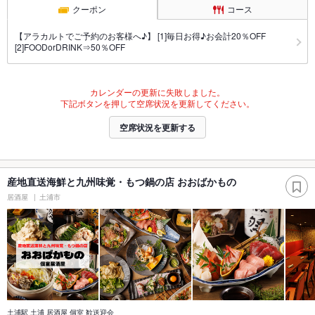
クーポン
コース
【アラカルトでご予約のお客様へ♪】 [1]毎日お得♪お会計20％OFF
[2]FOODorDRINK⇒50％OFF
カレンダーの更新に失敗しました。
下記ボタンを押して空席状況を更新してください。
空席状況を更新する
産地直送海鮮と九州味覚・もつ鍋の店 おおばかもの
居酒屋
土浦市
土浦駅 土浦 居酒屋 個室 歓送迎会