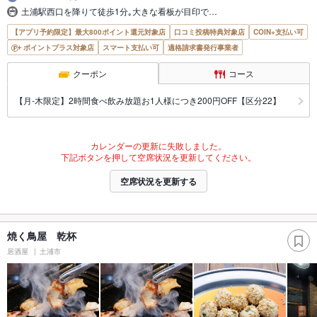
土浦駅西口を降りて徒歩1分｡大きな看板が目印で…
【アプリ予約限定】最大800ポイント還元対象店
口コミ投稿特典対象店
COIN+支払い可
ポイントプラス対象店
スマート支払い可
適格請求書発行事業者
クーポン
コース
【月‐木限定】2時間食べ飲み放題お1人様につき200円OFF【区分22】
カレンダーの更新に失敗しました。
下記ボタンを押して空席状況を更新してください。
空席状況を更新する
焼く鳥屋 乾杯
居酒屋
土浦市