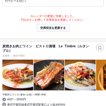
円でビール付に）
カレンダーの更新に失敗しました。
下記ボタンを押して空席状況を更新してください。
空席状況を更新する
炭焼きお肉とワイン ビストロ酒場 Le Timbre（ルタン
ブル）
居酒屋
東武宇都宮
宇都宮ビストロ×宴会×お祝い×喫煙×串焼
4001～5000円
東武宇都宮線東武宇都宮駅東口より徒歩約9分