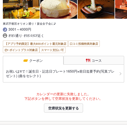
東武宇都宮オリオン通り！宴会女子会に♪
3001～4000円
ｵﾘｵﾝ通り･ｵﾘｵﾝｽｸｴｱ近く
【アプリ予約限定】最大800ポイント還元対象店
口コミ投稿特典対象店
ポイントプラス対象店
スマート支払い可
クーポン
コース
お祝いはπで！誕生日・記念日プレート1650円※前日迄要予約(写真プレ
ゼント) (曲をセレクト)
カレンダーの更新に失敗しました。
下記ボタンを押して空席状況を更新してください。
空席状況を更新する