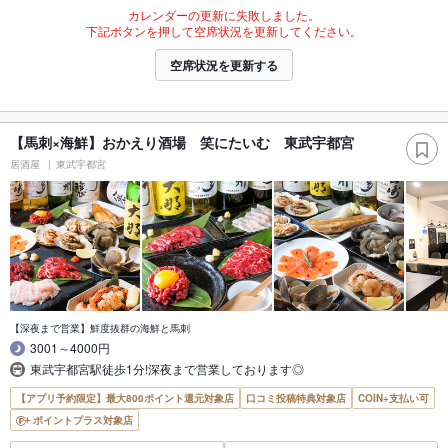
カレンダーの更新に失敗しました。
下記ボタンを押して空席状況を更新してください。
空席状況を更新する
【馬刺×海鮮】おかえり酒場 笑にたいむ 東武宇都宮
居酒屋
東武宇都宮
【深夜まで営業】鮮度抜群の海鮮と馬刺
3001～4000円
東武宇都宮駅徒歩1分!深夜まで営業しております◎
【アプリ予約限定】最大800ポイント還元対象店
口コミ投稿特典対象店
COIN+支払い可
ポイントプラス対象店