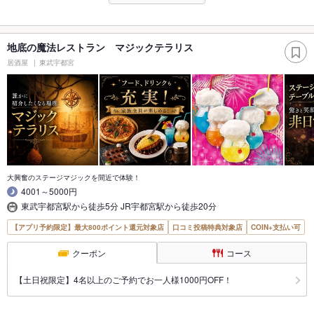
地底の魔法レストラン マジックテラリス
居酒屋
東武宇都宮
大興奮のステージマジックを間近で体験！
4001～5000円
東武宇都宮駅から徒歩5分 JR宇都宮駅から徒歩20分
【アプリ予約限定】最大800ポイント還元対象店
口コミ投稿特典対象店
COIN+支払い可
クーポン
コース
【土日祝限定】4名以上のご予約でお一人様1000円OFF！