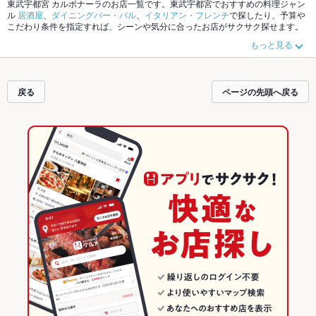
東武宇都宮 カルボナーラのお店一覧です。東武宇都宮でおすすめの料理ジャン
ル
居酒屋
、
ダイニングバー・バル
、
イタリアン・フレンチ
で探したり、予算や
こだわり条件を指定すれば、シーンや気分に合ったお店がサクサク探せます。
ご希望に合ったお店が見つからなかったら、近隣のエリア
東武宇都宮
、
宇都宮
もっと見る
市その他
、
宇都宮駅東口
もチェックしてみてください。ホットペッパーグルメ
なら、お得なクーポンはもちろん、こだわりメニュー
からあげ
、
お茶漬け
、
馬
刺し
や季節のおすすめ料理など、お店の最新情報をご紹介しているので安心！
24時間使える簡単便利なネット予約が使えるお店も拡大中です。友達どうしの
戻る
ページの先頭へ戻る
飲み会にも、会社の宴会にも、デートやパーティーにもお得に便利にホットペ
ッパーグルメをご利用ください。