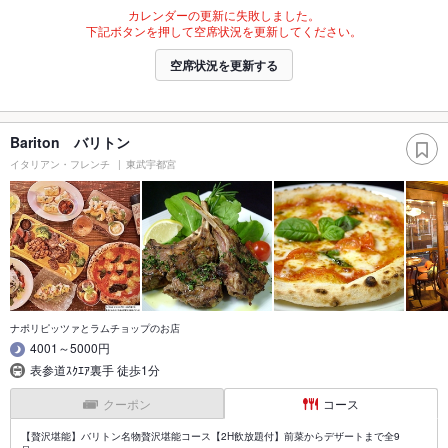
カレンダーの更新に失敗しました。
下記ボタンを押して空席状況を更新してください。
空席状況を更新する
Bariton バリトン
イタリアン・フレンチ
東武宇都宮
ナポリピッツァとラムチョップのお店
4001～5000円
表参道ｽｸｴｱ裏手 徒歩1分
クーポン
コース
【贅沢堪能】バリトン名物贅沢堪能コース【2H飲放題付】前菜からデザートまで全9