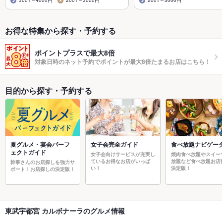
3001～4000円
2001～3000円
2001～3000円
お得な特集から探す・予約する
ポイントプラスで最大8倍
対象日時のネット予約でポイントが最大8倍たまるお店はこちら！
目的から探す・予約する
夏グルメ・宴会パーフ
女子会完全ガイド
食べ放題ナビゲー
ェクトガイド
女子会向けサービスが充実し
焼肉食べ放題やスイー
ているお得なお店がいっぱ
放題など食べ放題お店
幹事さんのお店探しを強力サ
い！
決定版！
ポート！お店探しの決定版！
東武宇都宮 カルボナーラのグルメ情報