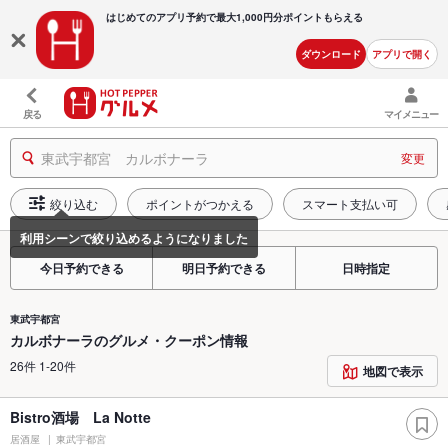
はじめてのアプリ予約で最大
1,000円分ポイントもらえる
ダウンロード
アプリで開く
戻る
マイメニュー
東武宇都宮 カルボナーラ
変更
絞り込む
ポイントがつかえる
スマート支払い可
今日予約できる
明日予約できる
日時指定
東武宇都宮
カルボナーラのグルメ・クーポン情報
26件 1-20件
地図で表示
Bistro酒場 La Notte
居酒屋
東武宇都宮