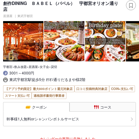
創作DINING ＢＡＢＥＬ（バベル） 宇都宮オリオン通り
店
居酒屋
東武宇都宮
宇都宮×飲み放題×居酒屋×女子会×貸切
3001～4000円
東武宇都宮駅徒歩5分 ｵﾘｵﾝ通りだるまや様2階
【アプリ予約限定】最大800ポイント還元対象店
口コミ投稿特典対象店
COIN+支払い可
スマート支払い可
適格請求書発行事業者
クーポン
コース
幹事様1人無料orシャンパンボトルサービス
カレンダーの更新に失敗しました。