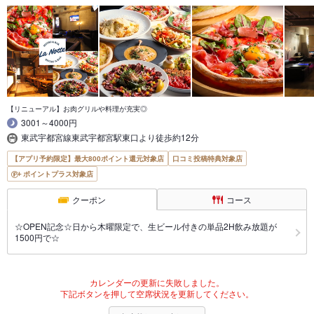
【リニューアル】お肉グリルや料理が充実◎
3001～4000円
東武宇都宮線東武宇都宮駅東口より徒歩約12分
【アプリ予約限定】最大800ポイント還元対象店
口コミ投稿特典対象店
ポイントプラス対象店
クーポン
コース
☆OPEN記念☆日から木曜限定で、生ビール付きの単品2H飲み放題が
1500円で☆
カレンダーの更新に失敗しました。
下記ボタンを押して空席状況を更新してください。