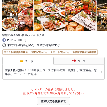
宇都宮×飲み放題×貸切×女子会×居酒屋
2001～3000円
東武宇都宮駅徒歩5分｡ 東武宇都宮駅すぐ
口コミ投稿特典対象店
COIN+支払い可
スマート支払い可
適格請求書発行事業者
クーポン
コース
主役1名分無料！！ 10名以上コースご利用の方、誕生日、歓送迎会、忘
年会、パーティーに是非！
カレンダーの更新に失敗しました。
下記ボタンを押して空席状況を更新してください。
空席状況を更新する