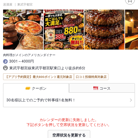
居酒屋
東武宇都宮
肉料理がメインのアメリカンダイナー
3001～4000円
東武宇都宮線東武宇都宮駅東口より徒歩約6分
【アプリ予約限定】最大800ポイント還元対象店
口コミ投稿特典対象店
クーポン
コース
30名様以上でのご予約で幹事様1名無料！
カレンダーの更新に失敗しました。
下記ボタンを押して空席状況を更新してください。
空席状況を更新する