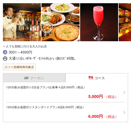
一人でも気軽に行ける大人のお店
3001～4000円
大通り沿いﾎﾃﾙ･ｻﾞ･ｾﾝﾄﾚ向かい側のﾋﾞﾙ5階｡
口コミ投稿特典対象店
クーポン
コース
120分飲み放題付☆2次会プランrお食事４品5,000円（税込）
5,000円
（税込）
120分飲み放題付☆スタンダードプラン6品6,000円（税込）
6,000円
（税込）