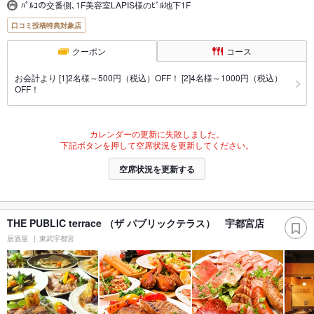
ﾊﾟﾙｺの交番側､1F美容室LAPIS様のﾋﾞﾙ地下1F
口コミ投稿特典対象店
クーポン
コース
お会計より [1]2名様～500円（税込）OFF！ [2]4名様～1000円（税込）
OFF！
カレンダーの更新に失敗しました。
下記ボタンを押して空席状況を更新してください。
空席状況を更新する
THE PUBLIC terrace （ザ パブリックテラス） 宇都宮店
居酒屋
東武宇都宮