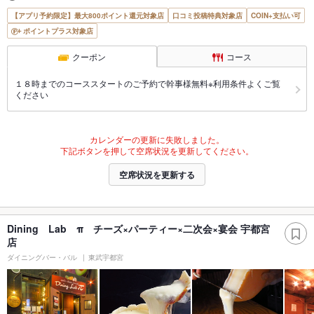
【アプリ予約限定】最大800ポイント還元対象店
口コミ投稿特典対象店
COIN+支払い可
ポイントプラス対象店
クーポン
コース
１８時までのコーススタートのご予約で幹事様無料※利用条件よくご覧
ください
カレンダーの更新に失敗しました。
下記ボタンを押して空席状況を更新してください。
空席状況を更新する
Dining Lab π チーズ×パーティー×二次会×宴会 宇都宮
店
ダイニングバー・バル
東武宇都宮