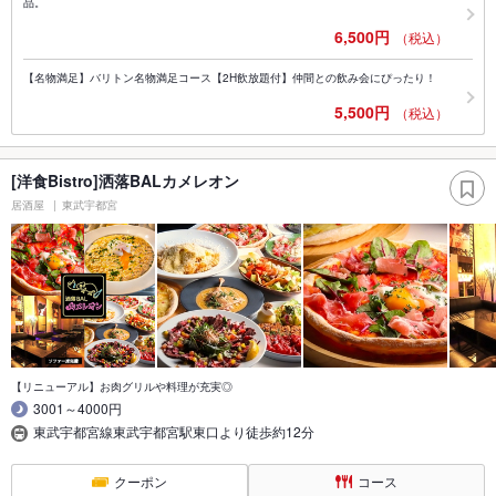
品。
6,500円
（税込）
【名物満足】バリトン名物満足コース【2H飲放題付】仲間との飲み会にぴったり！
5,500円
（税込）
[洋食Bistro]洒落BALカメレオン
居酒屋
東武宇都宮
【リニューアル】お肉グリルや料理が充実◎
3001～4000円
東武宇都宮線東武宇都宮駅東口より徒歩約12分
クーポン
コース