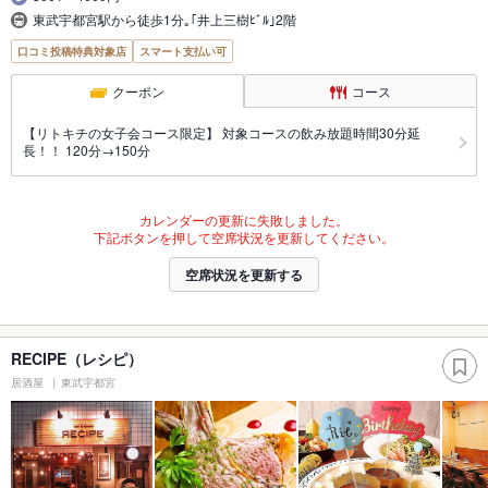
東武宇都宮駅から徒歩1分｡｢井上三樹ﾋﾞﾙ｣2階
口コミ投稿特典対象店
スマート支払い可
クーポン
コース
【リトキチの女子会コース限定】 対象コースの飲み放題時間30分延
長！！ 120分→150分
カレンダーの更新に失敗しました。
下記ボタンを押して空席状況を更新してください。
空席状況を更新する
RECIPE（レシピ）
居酒屋
東武宇都宮