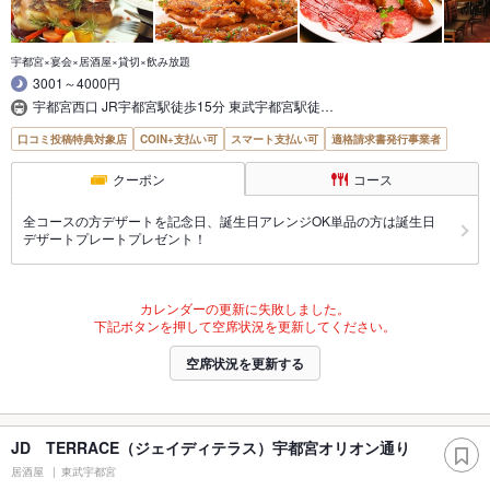
宇都宮×宴会×居酒屋×貸切×飲み放題
3001～4000円
宇都宮西口 JR宇都宮駅徒歩15分 東武宇都宮駅徒…
口コミ投稿特典対象店
COIN+支払い可
スマート支払い可
適格請求書発行事業者
クーポン
コース
全コースの方デザートを記念日、誕生日アレンジOK単品の方は誕生日
デザートプレートプレゼント！
カレンダーの更新に失敗しました。
下記ボタンを押して空席状況を更新してください。
空席状況を更新する
JD TERRACE（ジェイディテラス）宇都宮オリオン通り
居酒屋
東武宇都宮