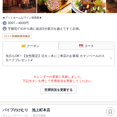
★アットホームなワイン居酒屋★
3001～4000円
宇都宮ﾊﾟﾙｺから南に徒歩3分釜川を越えてすぐ左側｡
口コミ投稿特典対象店
クーポン
コース
当日もOK！【女性限定】日火～木にご来店のお客様 カマンベールのス
モークプレゼント♪
カレンダーの更新に失敗しました。
下記ボタンを押して空席状況を更新してください。
空席状況を更新する
パイプのけむり 池上町本店
ダイニングバー・バル
東武宇都宮