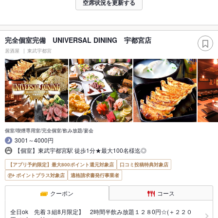
空席状況を更新する
完全個室完備 UNIVERSAL DINING 宇都宮店
居酒屋
東武宇都宮
個室/喫煙専用室/完全個室/飲み放題/宴会
3001～4000円
【個室】東武宇都宮駅 徒歩1分★最大100名様迄◎
【アプリ予約限定】最大800ポイント還元対象店
口コミ投稿特典対象店
ポイントプラス対象店
適格請求書発行事業者
クーポン
コース
全日ok 先着３組8月限定】 2時間半飲み放題１２８0円☆(＋２２０