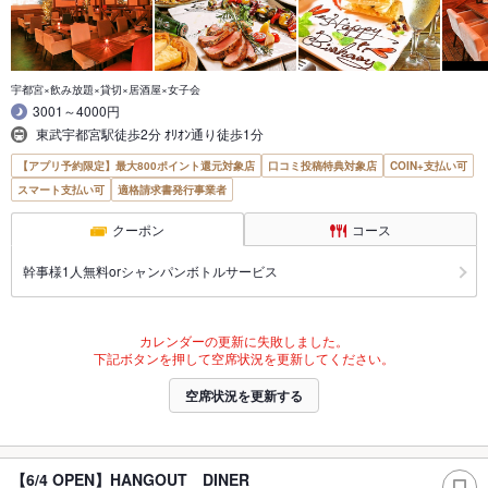
宇都宮×飲み放題×貸切×居酒屋×女子会
3001～4000円
東武宇都宮駅徒歩2分 ｵﾘｵﾝ通り徒歩1分
【アプリ予約限定】最大800ポイント還元対象店
口コミ投稿特典対象店
COIN+支払い可
スマート支払い可
適格請求書発行事業者
クーポン
コース
幹事様1人無料orシャンパンボトルサービス
カレンダーの更新に失敗しました。
下記ボタンを押して空席状況を更新してください。
空席状況を更新する
【6/4 OPEN】HANGOUT DINER