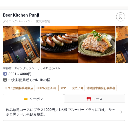
Beer Kitchen Punji
ダイニングバー・バル
東武宇都宮
宇都宮 スイングカラン サッポロ黒ラベル
3001～4000円
中央郵便局近くのNHKの横
口コミ投稿特典対象店
COIN+支払い可
スマート支払い可
適格請求書発行事業者
クーポン
コース
飲み放題コースにプラス1000円／1名様でスーパードライに加え、サッ
ポロ黒ラベルも飲み放題。