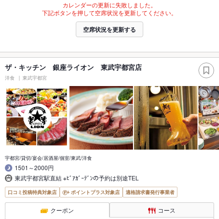
カレンダーの更新に失敗しました。
下記ボタンを押して空席状況を更新してください。
空席状況を更新する
ザ・キッチン 銀座ライオン 東武宇都宮店
洋食
東武宇都宮
宇都宮/貸切/宴会/居酒屋/個室/東武/洋食
1501～2000円
東武宇都宮駅直結 ※ﾋﾞｱｶﾞｰﾃﾞﾝの予約は別途TEL
口コミ投稿特典対象店
ポイントプラス対象店
適格請求書発行事業者
クーポン
コース