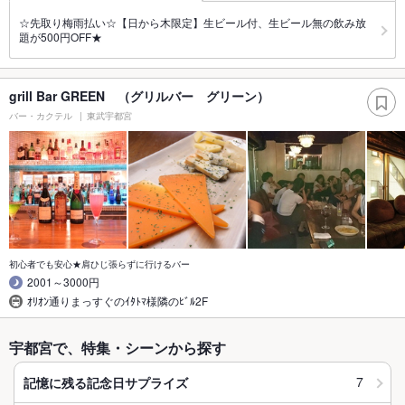
☆先取り梅雨払い☆【日から木限定】生ビール付、生ビール無の飲み放
題が500円OFF★
grill Bar GREEN （グリルバー グリーン）
バー・カクテル
東武宇都宮
初心者でも安心★肩ひじ張らずに行けるバー
2001～3000円
ｵﾘｵﾝ通りまっすぐのｲﾀﾄﾏ様隣のﾋﾞﾙ2F
宇都宮で、特集・シーンから探す
7
記憶に残る記念日サプライズ