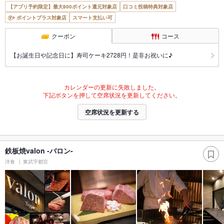
【アプリ予約限定】最大800ポイント還元対象店
口コミ投稿特典対象店
ポイントプラス対象店
スマート支払い可
クーポン
コース
【お誕生日や記念日に】寿司ケーキ2728円！是非お祝いに♪
カレンダーの更新に失敗しました。
下記ボタンを押して空席状況を更新してください。
空席状況を更新する
鉄板焼valon ‐バロン‐
洋食
東武宇都宮