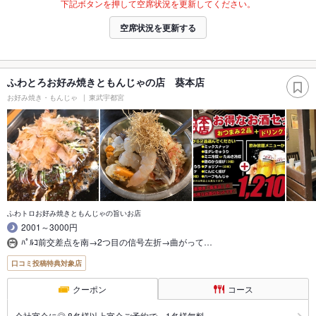
下記ボタンを押して空席状況を更新してください。
空席状況を更新する
ふわとろお好み焼きともんじゃの店 葵本店
お好み焼き・もんじゃ
東武宇都宮
ふわトロお好み焼きともんじゃの旨いお店
2001～3000円
ﾊﾟﾙｺ前交差点を南→2つ目の信号左折→曲がって…
口コミ投稿特典対象店
クーポン
コース
会社宴会に◎ 8名様以上宴会ご予約で 1名様無料