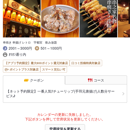
串焼き 串揚げ レトロ 宇都宮 飲み放題
2001～3000円
501～1000円
ｵﾘｵﾝ通り内
【アプリ予約限定】最大800ポイント還元対象店
口コミ投稿特典対象店
ポイントプラス対象店
スマート支払い可
クーポン
コース
【ネット予約限定】一番人気!!チューリップ(手羽元唐揚げ)人数分サー
ビス♪
カレンダーの更新に失敗しました。
下記ボタンを押して空席状況を更新してください。
空席状況を更新する