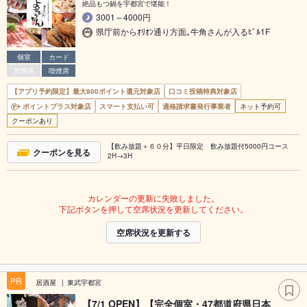
絶品もつ鍋を宇都宮で堪能！
3001～4000円
県庁前からｵﾘｵﾝ通り方面｡牛角さんが入るﾋﾞﾙ1F
個室
カード
禁煙席
喫煙席
【アプリ予約限定】最大800ポイント還元対象店
口コミ投稿特典対象店
ポイントプラス対象店
スマート支払い可
適格請求書発行事業者
ネット予約可
クーポンあり
【飲み放題＋６０分】平日限定 飲み放題付5000円コース
クーポンを見る
2H→3H
カレンダーの更新に失敗しました。
下記ボタンを押して空席状況を更新してください。
空席状況を更新する
PR
居酒屋
東武宇都宮
【7/1 OPEN】【完全個室・47都道府県日本