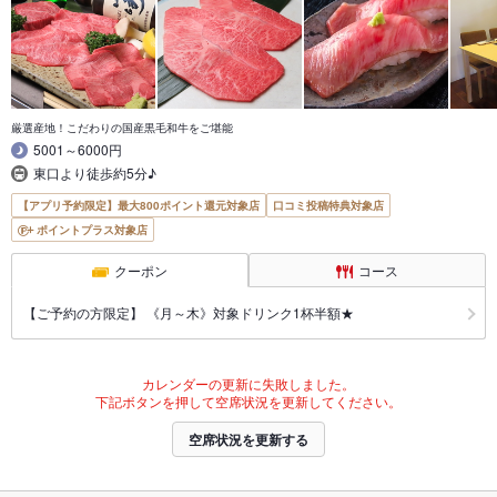
厳選産地！こだわりの国産黒毛和牛をご堪能
5001～6000円
東口より徒歩約5分♪
【アプリ予約限定】最大800ポイント還元対象店
口コミ投稿特典対象店
ポイントプラス対象店
クーポン
コース
【ご予約の方限定】 《月～木》対象ドリンク1杯半額★
カレンダーの更新に失敗しました。
下記ボタンを押して空席状況を更新してください。
空席状況を更新する