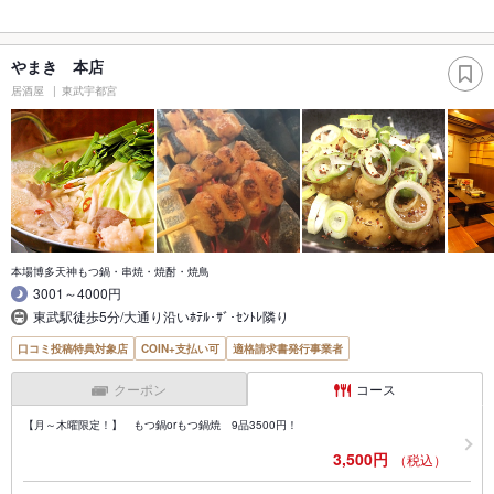
やまき 本店
居酒屋
東武宇都宮
本場博多天神もつ鍋・串焼・焼酎・焼鳥
3001～4000円
東武駅徒歩5分/大通り沿いﾎﾃﾙ･ｻﾞ･ｾﾝﾄﾚ隣り
口コミ投稿特典対象店
COIN+支払い可
適格請求書発行事業者
クーポン
コース
【月～木曜限定！】 もつ鍋orもつ鍋焼 9品3500円！
3,500円
（税込）