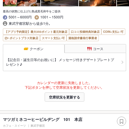
最高の状態に仕上げた熟成黒毛和牛をご提供
5001～6000円
1001～1500円
東武宇都宮駅から徒歩1分｡
【アプリ予約限定】最大350ポイント還元対象店
口コミ投稿特典対象店
COIN+支払い可
ポイントプラス対象店
スマート支払い可
適格請求書発行事業者
クーポン
コース
【記念日・誕生日等のお祝いに】 メッセージ付きデザートプレートプ
レゼント♪
カレンダーの更新に失敗しました。
下記ボタンを押して空席状況を更新してください。
空席状況を更新する
マツガミネコーヒービルヂング 101 本店
カフェ・スイーツ
東武宇都宮