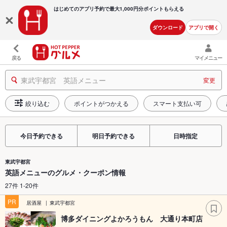
はじめてのアプリ予約で最大
1,000円分ポイントもらえる
ダウンロード
アプリで開く
戻る
マイメニュー
東武宇都宮 英語メニュー
変更
絞り込む
ポイントがつかえる
スマート支払い可
今日予約できる
明日予約できる
日時指定
東武宇都宮
英語メニューのグルメ・クーポン情報
27件 1-20件
PR
居酒屋
東武宇都宮
博多ダイニングよかろうもん 大通り本町店