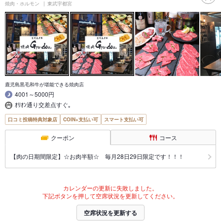
焼肉・ホルモン
東武宇都宮
鹿児島黒毛和牛が堪能できる焼肉店
4001～5000円
ｵﾘｵﾝ通り交差点すぐ｡
口コミ投稿特典対象店
COIN+支払い可
スマート支払い可
クーポン
コース
【肉の日期間限定】☆お肉半額☆ 毎月28日29日限定です！！！
カレンダーの更新に失敗しました。
下記ボタンを押して空席状況を更新してください。
空席状況を更新する