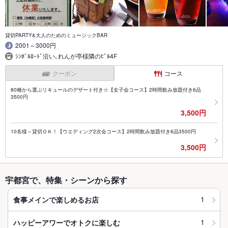
貸切PARTY&大人のためのミュージックBAR
2001～3000円
ｼﾝﾎﾞﾙﾛｰﾄﾞ沿い､れんが亭様隣のﾋﾞﾙ4F
クーポン
コース
80種から選ぶリキュールのデザート付き☆【女子会コース】2時間飲み放題付き6品
3500円
3,500円
10名様～貸切ＯＫ！【ウエディング2次会コース】2時間飲み放題付き6品3500円
3,500円
宇都宮で、特集・シーンから探す
1
食事メインで楽しめるお店
1
ハッピーアワーでオトクに楽しむ