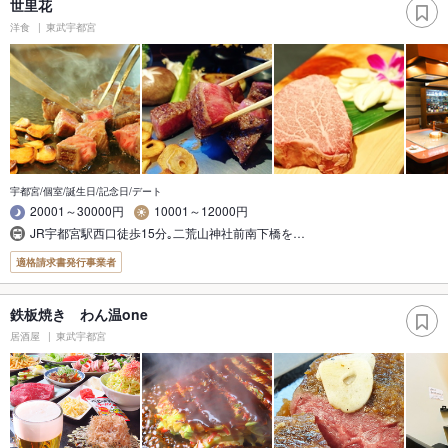
世里花
洋食
東武宇都宮
宇都宮/個室/誕生日/記念日/デート
20001～30000円
10001～12000円
JR宇都宮駅西口徒歩15分｡二荒山神社前南下橋を…
適格請求書発行事業者
鉄板焼き わん温one
居酒屋
東武宇都宮