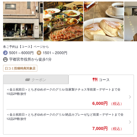
各ご予約は【コース】ページから
5001～6000円
1501～2000円
宇都宮市役所から徒歩1分
口コミ投稿特典対象店
クーポン
コース
＜金土祝前日＞とちぎゆめポークのグリル/自家製ナチョス等前菜～デザートまで全
10品2H飲放付
6,000円
（税込）
＜金土祝前日＞とちぎゆめポークのグリル/絶品カプレーゼなど前菜～デザートまで全
12品2H飲放付
7,000円
（税込）