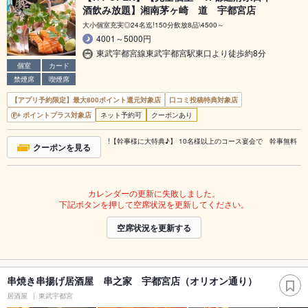
酒飲み放題】湘南茅ヶ崎 道 宇都宮店
大小個室充実◎24名迄!150分飲放8品\4500～
4001～5000円
東武宇都宮線東武宇都宮駅東口より徒歩約8分
個室
カード
禁煙席
喫煙席
【アプリ予約限定】最大800ポイント還元対象店
口コミ投稿特典対象店
ポイントプラス対象店
ネット予約可
クーポンあり
!【幹事様に大特典♪】 10名様以上のコース宴会で 幹事無料
クーポンを見る
カレンダーの更新に失敗しました。
下記ボタンを押して空席状況を更新してください。
空席状況を更新する
串焼き串揚げ居酒屋 串之家 宇都宮店（オリオン通り）
居酒屋
東武宇都宮