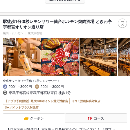
駅徒歩1分!0秒レモンサワー仙台ホルモン焼肉酒場 ときわ亭
宇都宮オリオン通り店
焼肉・ホルモン
東武宇都宮
全卓サワータワー完備！0秒レモンサワー！
2001～3000円
2001～3000円
東武宇都宮線東武宇都宮駅東口 徒歩1分
【アプリ予約限定】最大800ポイント還元対象店
口コミ投稿特典対象店
ポイントプラス対象店
クーポン
コース
【◎お誕生日特典◎】お誕生日や各種宴会のサプライズに！ 『肉プレ