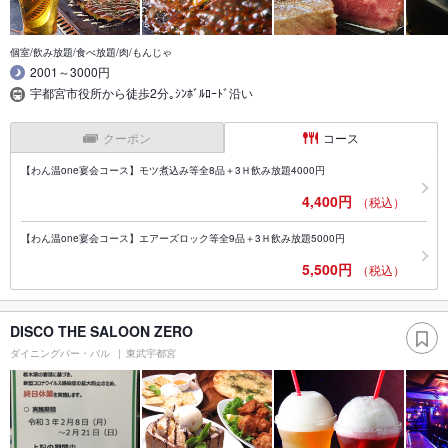
個室/飲み放題/食べ放題/肉/もんじゃ
2001～3000円
宇都宮市役所から徒歩2分｡ｼﾝﾎﾞﾙﾛｰﾄﾞ沿い
クーポン
コース
【わん温one宴会コース】モツ煮込み等全8品＋3Ｈ飲み放題4000円
4,400円
（税込）
【わん温one宴会コース】エアーズロック等全9品＋3Ｈ飲み放題5000円
5,500円
（税込）
DISCO THE SALOON ZERO
ダイニングバー・バル
東武宇都宮