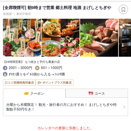
[全席喫煙可] 朝9時まで営業 郷土料理 地酒 まげしとちぎや
居酒屋
東武宇都宮
【24時間営業】 もつ焼きと手打ち蕎麦の店
2001～3000円
501～1000円
ｵﾘｵﾝ通りをﾊﾟﾙｺ側から入る→ﾌｪｽﾀ隣
口コミ投稿特典対象店
ポイントプラス対象店
クーポン
コース
火曜から木曜限定！ 観光・旅行者の方におすすめ！ まげしとちぎや特
製餃子50円引き！
カレンダーの更新に失敗しました。