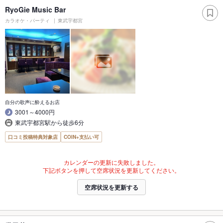
RyoGie Music Bar
カラオケ・パーティ
東武宇都宮
自分の歌声に酔えるお店
3001～4000円
東武宇都宮駅から徒歩6分
口コミ投稿特典対象店
COIN+支払い可
カレンダーの更新に失敗しました。
下記ボタンを押して空席状況を更新してください。
空席状況を更新する