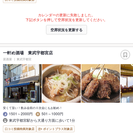
カレンダーの更新に失敗しました。
下記ボタンを押して空席状況を更新してください。
空席状況を更新する
一軒め酒場 東武宇都宮店
居酒屋
東武宇都宮
安くて旨い！飲み会前の０次会にもお勧め！
1501～2000円
501～1000円
東武宇都宮駅から大通り方面に歩いて1分
口コミ投稿特典対象店
ポイントプラス対象店