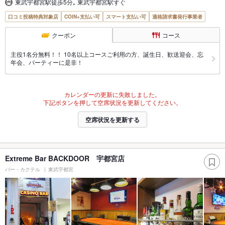
東武宇都宮駅徒歩5分｡ 東武宇都宮駅すぐ
口コミ投稿特典対象店
COIN+支払い可
スマート支払い可
適格請求書発行事業者
クーポン
コース
主役1名分無料！！ 10名以上コースご利用の方、誕生日、歓送迎会、忘
年会、パーティーに是非！
カレンダーの更新に失敗しました。
下記ボタンを押して空席状況を更新してください。
空席状況を更新する
Extreme Bar BACKDOOR 宇都宮店
バー・カクテル
東武宇都宮