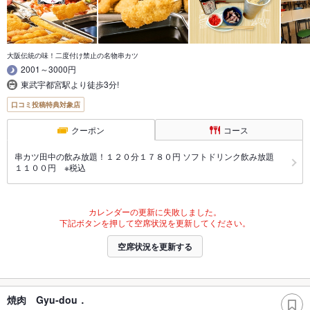
大阪伝統の味！二度付け禁止の名物串カツ
2001～3000円
東武宇都宮駅より徒歩3分!
口コミ投稿特典対象店
クーポン
コース
串カツ田中の飲み放題！１２０分１７８０円 ソフトドリンク飲み放題
１１００円 ※税込
カレンダーの更新に失敗しました。
下記ボタンを押して空席状況を更新してください。
空席状況を更新する
焼肉 Gyu‐dou．