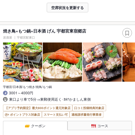
空席状況を更新する
焼き鳥×もつ鍋×日本酒 げん 宇都宮東宿郷店
居酒屋
宇都宮駅東口
宇都宮/日本酒/もつ焼き/焼鳥/もつ鍋
3001～4000円
東口より車で5分→東郵便局近く･ｶﾙﾅかましん東側
【アプリ予約限定】最大800ポイント還元対象店
口コミ投稿特典対象店
ポイントプラス対象店
スマート支払い可
適格請求書発行事業者
クーポン
コース