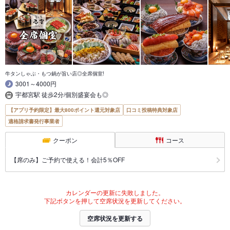
牛タンしゃぶ・もつ鍋が旨い店◎全席個室!
3001～4000円
宇都宮駅 徒歩2分/個別盛宴会も◎
【アプリ予約限定】最大800ポイント還元対象店
口コミ投稿特典対象店
適格請求書発行事業者
クーポン
コース
【席のみ】ご予約で使える！会計5％OFF
カレンダーの更新に失敗しました。
下記ボタンを押して空席状況を更新してください。
空席状況を更新する