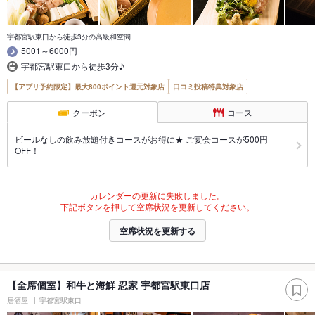
宇都宮駅東口から徒歩3分の高級和空間
5001～6000円
宇都宮駅東口から徒歩3分♪
【アプリ予約限定】最大800ポイント還元対象店
口コミ投稿特典対象店
クーポン
コース
ビールなしの飲み放題付きコースがお得に★ ご宴会コースが500円
OFF！
カレンダーの更新に失敗しました。
下記ボタンを押して空席状況を更新してください。
空席状況を更新する
【全席個室】和牛と海鮮 忍家 宇都宮駅東口店
居酒屋
宇都宮駅東口