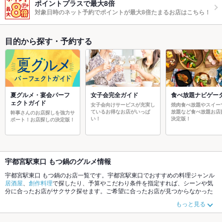
ポイントプラスで最大8倍
対象日時のネット予約でポイントが最大8倍たまるお店はこちら！
目的から探す・予約する
夏グルメ・宴会パーフ
女子会完全ガイド
食べ放題ナビゲー
ェクトガイド
女子会向けサービスが充実し
焼肉食べ放題やスイー
ているお得なお店がいっぱ
放題など食べ放題お店
幹事さんのお店探しを強力サ
い！
決定版！
ポート！お店探しの決定版！
宇都宮駅東口 もつ鍋のグルメ情報
宇都宮駅東口 もつ鍋のお店一覧です。宇都宮駅東口でおすすめの料理ジャンル
居酒屋
、
創作料理
で探したり、予算やこだわり条件を指定すれば、シーンや気
分に合ったお店がサクサク探せます。ご希望に合ったお店が見つからなかった
ら、近隣のエリア
宇都宮駅東口
、
東武宇都宮
、
宇都宮駅西口
もチェックしてみ
もっと見る
てください。ホットペッパーグルメなら、お得なクーポンはもちろん、こだわ
りメニュー
からあげ
、
お茶漬け
、
馬刺し
や季節のおすすめ料理など、お店の最