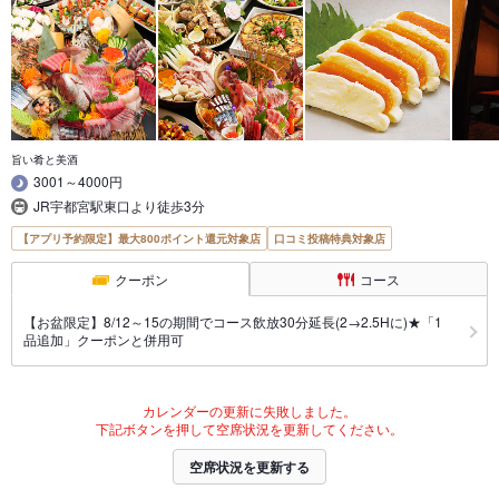
旨い肴と美酒
3001～4000円
JR宇都宮駅東口より徒歩3分
【アプリ予約限定】最大800ポイント還元対象店
口コミ投稿特典対象店
クーポン
コース
【お盆限定】8/12～15の期間でコース飲放30分延長(2→2.5Hに)★「1
品追加」クーポンと併用可
カレンダーの更新に失敗しました。
下記ボタンを押して空席状況を更新してください。
空席状況を更新する