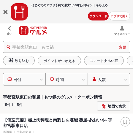
はじめてのアプリ予約で最大
1,000円分ポイントもらえる
ダウンロード
アプリで開く
戻る
マイメニュー
宇都宮駅東口 もつ鍋
変更
絞り込む
ポイントがつかえる
スマート支払い可
日付
時間
人数
宇都宮駅東口の和風 | もつ鍋のグルメ・クーポン情報
15件 1-15件
地図で表示
【個室完備】極上肉料理と肉刺しを堪能 葵屋-あおいや- 宇
都宮駅東口店
居酒屋
宇都宮駅東口