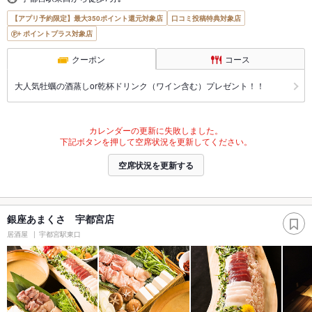
【アプリ予約限定】最大350ポイント還元対象店
口コミ投稿特典対象店
ポイントプラス対象店
クーポン
コース
大人気牡蠣の酒蒸しor乾杯ドリンク（ワイン含む）プレゼント！！
カレンダーの更新に失敗しました。
下記ボタンを押して空席状況を更新してください。
空席状況を更新する
銀座あまくさ 宇都宮店
居酒屋
宇都宮駅東口