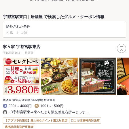
宇都宮駅東口 | 居酒屋 で検索したグルメ・クーポン情報
除外された条件
和風 もつ鍋
寧々家 宇都宮駅東店
宇都宮駅東口
居酒屋
居酒屋 歓迎会 送別会 飲み放題 歓送迎会
3001～4000円
1001～1500円
JR宇都宮駅東→東へたまり漬交差点右折→まっす…
【アプリ予約限定】最大800ポイント還元対象店
口コミ投稿特典対象店
適格請求書発行事業者