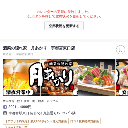
カレンダーの更新に失敗しました。
下記ボタンを押して空席状況を更新してください。
空席状況を更新する
酒菜の隠れ家 月あかり 宇都宮東口店
居酒屋
宇都宮駅東口
飲み放題 餃子 個室 肉 地酒 カップル
3001～4000円
宇都宮駅東口 徒歩5分 鬼怒通りｾﾌﾞﾝｲﾚﾌﾞﾝ隣
【アプリ予約限定】最大800ポイント還元対象店
口コミ投稿特典対象店
スマート支払い可