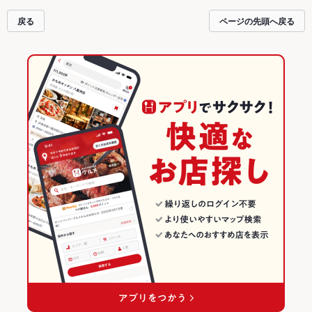
新情報をご紹介しているので安心！24時間使える簡単便利なネット予約が使え
るお店も拡大中です。友達どうしの飲み会にも、会社の宴会にも、デートやパ
戻る
ページの先頭へ戻る
ーティーにもお得に便利にホットペッパーグルメをご利用ください。