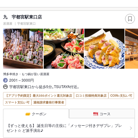
九 宇都宮駅東口店
居酒屋
宇都宮駅東口
博多串焼き・もつ鍋が旨い居酒屋
2001～3000円
宇都宮駅東口から徒歩5分｡TSUTAYA付近｡
【アプリ予約限定】最大350ポイント還元対象店
口コミ投稿特典対象店
COIN+支払い可
スマート支払い可
適格請求書発行事業者
クーポン
コース
【ずっと使える】 誕生日等の主役に「メッセージ付きデザプレ」プレ
ゼント☆ ど派手演出♪