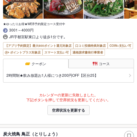
★ゆったりお得★WEB予約限定コース受付中
3001～4000円
JR宇都宮駅東口より徒歩1分です｡
【アプリ予約限定】最大800ポイント還元対象店
口コミ投稿特典対象店
COIN+支払い可
ポイントプラス対象店
スマート支払い可
適格請求書発行事業者
クーポン
コース
2時間制★飲み放題お1人様につき200円OFF【区分25】
カレンダーの更新に失敗しました。
下記ボタンを押して空席状況を更新してください。
空席状況を更新する
炭火焼鳥 鳥正（とりしょう）