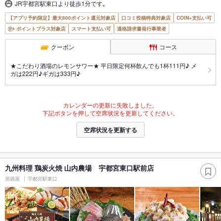
JR宇都宮駅東口より徒歩1分です｡
【アプリ予約限定】最大800ポイント還元対象店
口コミ投稿特典対象店
COIN+支払い可
ポイントプラス対象店
スマート支払い可
適格請求書発行事業者
クーポン
コース
★こだわり酒場のレモンサワー★ 平日限定何杯飲んでも1杯111円♪ メ
ガは222円♪ギガは333円♪
カレンダーの更新に失敗しました。
下記ボタンを押して空席状況を更新してください。
空席状況を更新する
九州料理 鶏炭火焼 山内農場 宇都宮東口駅前店
居酒屋
宇都宮駅東口