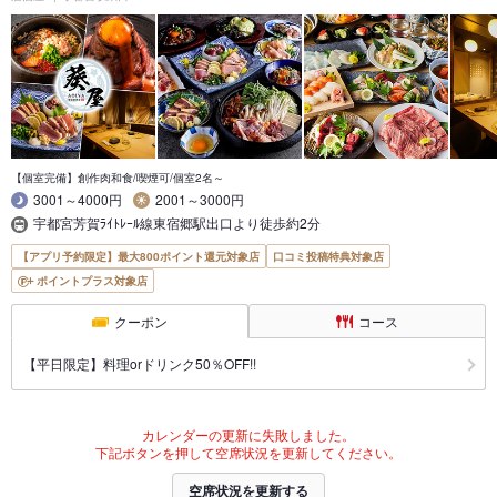
【個室完備】創作肉和食/喫煙可/個室2名～
3001～4000円
2001～3000円
宇都宮芳賀ﾗｲﾄﾚｰﾙ線東宿郷駅出口より徒歩約2分
【アプリ予約限定】最大800ポイント還元対象店
口コミ投稿特典対象店
ポイントプラス対象店
クーポン
コース
【平日限定】料理orドリンク50％OFF!!
カレンダーの更新に失敗しました。
下記ボタンを押して空席状況を更新してください。
空席状況を更新する