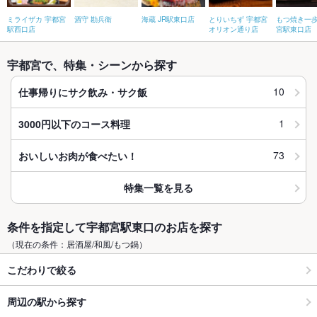
ミライザカ 宇都宮
酒守 勘兵衛
海蔵 JR駅東口店
とりいちず 宇都宮
もつ焼き一歩
駅西口店
オリオン通り店
宮駅東口店
宇都宮で、特集・シーンから探す
10
仕事帰りにサク飲み・サク飯
1
3000円以下のコース料理
73
おいしいお肉が食べたい！
特集一覧を見る
条件を指定して宇都宮駅東口のお店を探す
（現在の条件：居酒屋/和風/もつ鍋）
こだわりで絞る
周辺の駅から探す