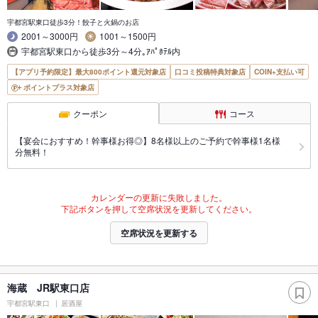
宇都宮駅東口徒歩3分！餃子と火鍋のお店
2001～3000円
1001～1500円
宇都宮駅東口から徒歩3分～4分｡ｱﾊﾟﾎﾃﾙ内
【アプリ予約限定】最大800ポイント還元対象店
口コミ投稿特典対象店
COIN+支払い可
ポイントプラス対象店
クーポン
コース
【宴会におすすめ！幹事様お得◎】8名様以上のご予約で幹事様1名様
分無料！
カレンダーの更新に失敗しました。
下記ボタンを押して空席状況を更新してください。
空席状況を更新する
海蔵 JR駅東口店
宇都宮駅東口
居酒屋