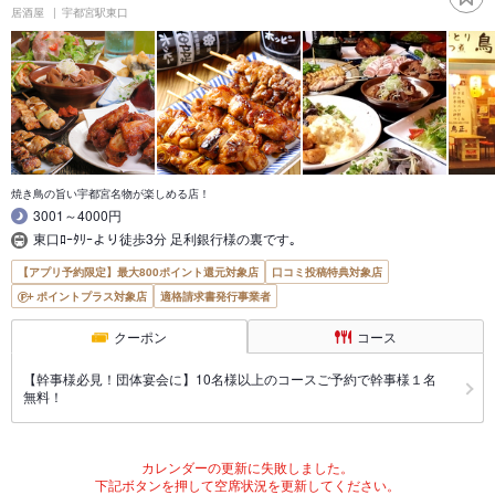
居酒屋
宇都宮駅東口
焼き鳥の旨い宇都宮名物が楽しめる店！
3001～4000円
東口ﾛｰﾀﾘｰより徒歩3分 足利銀行様の裏です｡
【アプリ予約限定】最大800ポイント還元対象店
口コミ投稿特典対象店
ポイントプラス対象店
適格請求書発行事業者
クーポン
コース
【幹事様必見！団体宴会に】10名様以上のコースご予約で幹事様１名
無料！
カレンダーの更新に失敗しました。
下記ボタンを押して空席状況を更新してください。