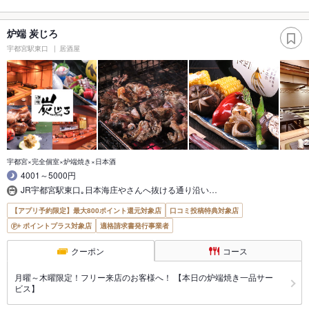
炉端 炭じろ
宇都宮駅東口
居酒屋
宇都宮×完全個室×炉端焼き×日本酒
4001～5000円
JR宇都宮駅東口｡日本海庄やさんへ抜ける通り沿い…
【アプリ予約限定】最大800ポイント還元対象店
口コミ投稿特典対象店
ポイントプラス対象店
適格請求書発行事業者
クーポン
コース
月曜～木曜限定！フリー来店のお客様へ！ 【本日の炉端焼き一品サー
ビス】