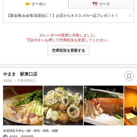
クーポン
コース
【宴会/飲み会/歓送迎会に！】お店からオススメの一品プレゼント！
カレンダーの更新に失敗しました。
下記ボタンを押して空席状況を更新してください。
空席状況を更新する
やまき 駅東口店
居酒屋
宇都宮駅東口
本場博多天神もつ鍋・串焼・焼鳥・焼酎
4001～5000円