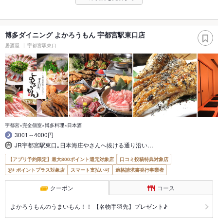
博多ダイニング よかろうもん 宇都宮駅東口店
居酒屋
宇都宮駅東口
宇都宮×完全個室×博多料理×日本酒
3001～4000円
JR宇都宮駅東口｡日本海庄やさんへ抜ける通り沿い…
【アプリ予約限定】最大800ポイント還元対象店
口コミ投稿特典対象店
ポイントプラス対象店
スマート支払い可
適格請求書発行事業者
クーポン
コース
よかろうもんのうまいもん！！ 【名物手羽先】プレゼント♪