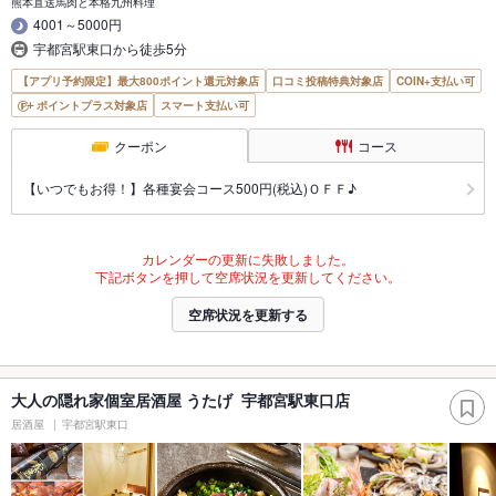
熊本直送馬肉と本格九州料理
4001～5000円
宇都宮駅東口から徒歩5分
【アプリ予約限定】最大800ポイント還元対象店
口コミ投稿特典対象店
COIN+支払い可
ポイントプラス対象店
スマート支払い可
クーポン
コース
【いつでもお得！】各種宴会コース500円(税込)ＯＦＦ♪
カレンダーの更新に失敗しました。
下記ボタンを押して空席状況を更新してください。
空席状況を更新する
大人の隠れ家個室居酒屋 うたげ 宇都宮駅東口店
居酒屋
宇都宮駅東口