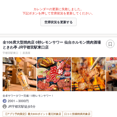
カレンダーの更新に失敗しました。
下記ボタンを押して空席状況を更新してください。
空席状況を更新する
全106席大型焼肉店 0秒レモンサワー 仙台ホルモン焼肉酒場
ときわ亭 JR宇都宮駅東口店
宇都宮駅東口
居酒屋
全卓サワータワー完備！0秒レモンサワー！
2001～3000円
JR宇都宮駅徒歩5分
【アプリ予約限定】最大800ポイント還元対象店
口コミ投稿特典対象店