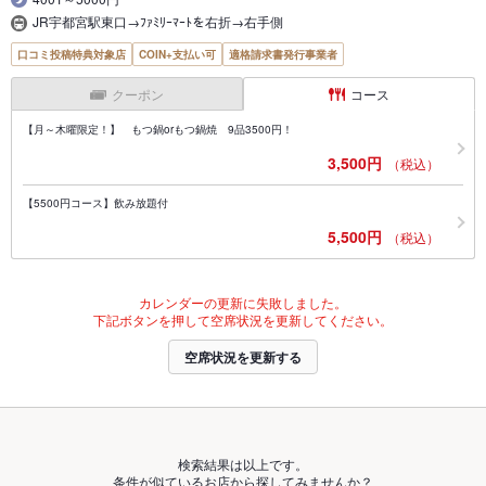
JR宇都宮駅東口→ﾌｧﾐﾘｰﾏｰﾄを右折→右手側
口コミ投稿特典対象店
COIN+支払い可
適格請求書発行事業者
クーポン
コース
【月～木曜限定！】 もつ鍋orもつ鍋焼 9品3500円！
3,500円
（税込）
【5500円コース】飲み放題付
5,500円
（税込）
カレンダーの更新に失敗しました。
下記ボタンを押して空席状況を更新してください。
空席状況を更新する
検索結果は以上です。
条件が似ているお店から探してみませんか？