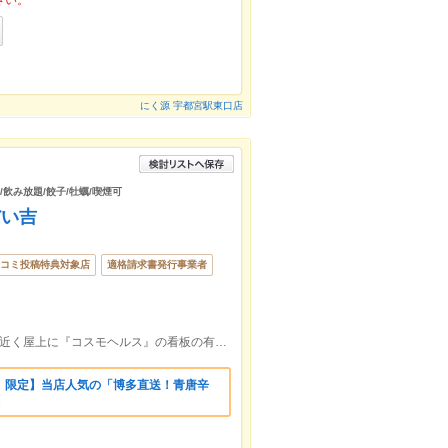
さい。
にく源 宇都宮駅東口店
/飲み放題/餃子/牡蠣/喫煙可
だい吉
コミ投稿特典対象店
適格請求書発行事業者
宇都宮駅東口から徒歩7分。あずま保育園近く屋上に『コスモヘルス』の看板の有るビル1Fです。
）限定】当店人気の「博多直送！青唐辛
！