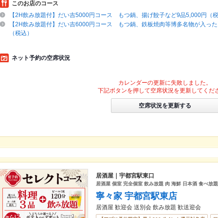
このお店のコース
【2H飲み放題付】だい吉5000円コース もつ鍋、揚げ餃子など9品5,000円（
【2H飲み放題付】だい吉6000円コース もつ鍋、鉄板焼肉等博多名物が入った10
（税込）
ネット予約の空席状況
カレンダーの更新に失敗しました。
下記ボタンを押して空席状況を更新してくだ
空席状況を更新する
居酒屋｜宇都宮駅東口
居酒屋 個室 完全個室 飲み放題 肉 海鮮 日本酒 食べ放
寧々家 宇都宮駅東店
居酒屋 歓迎会 送別会 飲み放題 歓送迎会