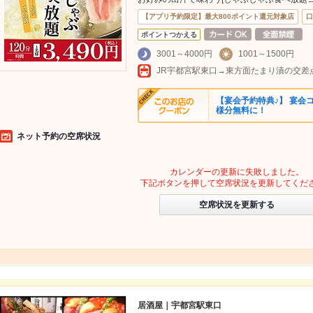
【アプリ予約限定】最大800ポイント還元対象店
口
ポイントつかえる
3001～4000円
1001～1500円
JR宇都宮駅東口→東方面たまり漬の交差
【宴会予約特典♪】 宴会
様分無料に！
ネット予約の空席状況
カレンダーの更新に失敗しました。
下記ボタンを押して空席状況を更新してくだ
空席状況を更新する
居酒屋｜宇都宮駅東口