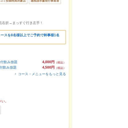
コミ投稿特典対象店
適格請求書発行事業者
点右折→まっすぐ行き左手！
コースを8名様以上でご予約で幹事様1名
ル付飲み放題
4,000円
（税込）
ル付飲み放題
4,500円
（税込）
コース・メニューをもっと見る
さい。