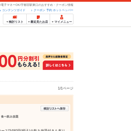
/電子マネーOK/宇都宮駅東口のおすすめ・クーポン情報
コンテンツガイド
クーポン 予約 ホットペッパー
検討リスト
最近見たお店
マイメニュー
1/1ページ
題 食べ飲み放題
ス]3490円(税込)※飲み放題付きも有り