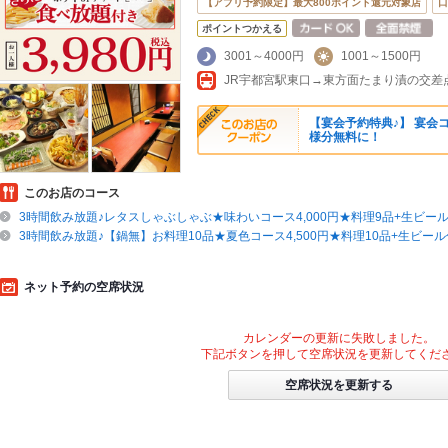
【アプリ予約限定】最大800ポイント還元対象店
口
ポイントつかえる
3001～4000円
1001～1500円
JR宇都宮駅東口→東方面たまり漬の交差
【宴会予約特典♪】 宴会
様分無料に！
このお店のコース
3時間飲み放題♪レタスしゃぶしゃぶ★味わいコース4,000円★料理9品+生ビー
3時間飲み放題♪【鍋無】お料理10品★夏色コース4,500円★料理10品+生ビー
ネット予約の空席状況
カレンダーの更新に失敗しました。
下記ボタンを押して空席状況を更新してくだ
空席状況を更新する