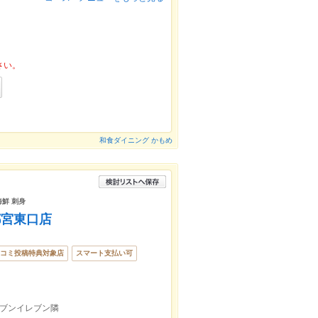
さい。
和食ダイニング かもめ
海鮮 刺身
都宮東口店
コミ投稿特典対象店
スマート支払い可
セブンイレブン隣