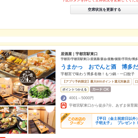
下記ボタンを押して空席状況を更新してくだ
空席状況を更新する
居酒屋｜宇都宮駅東口
宇都宮/宇都宮駅東口/居酒屋/宴会/座敷/個室/手羽先/博多
うまかっ おでんと酒 博多
宇都宮で味わう博多名物！もつ鍋・一口餃子
【アプリ予約限定】最大800ポイント還元対象店
口
ポイントつかえる
4001～5000円
【平日（金土祝前日以外
子明太子」 プレゼント