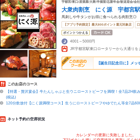
宇都宮/東口/居酒屋/大衆/半個室/忘新年会/歓送迎会/会社
大衆肉割烹 にく源 宇都宮
馬刺しや牛タンがお得に食べられる肉割烹◎
【アプリ予約限定】最大800ポイント還元対象店
口
ポイントつかえる
4001～5000円
JR宇都宮駅東口ロータリーから大通りを
【誕生日記念日に】メッセー
このお店のコース
【特選・贅沢宴会】牛たんしゃぶと生ウニローストビーフを満喫！全7品2H飲み放
(税込)
120分飲放付【にく源満喫コース】生うにローストビーフやゆでたん等全7品600
ネット予約の空席状況
カレンダーの更新に失敗しました。