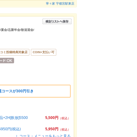
寧々家 宇都宮駅東店
/宴会/忘新年会/歓送迎会/
コミ投稿特典対象店
COIN+支払い可
コースが300円引き
H[飲放]5500
5,500円
（税込）
50円(税込)
5,950円
（税込）
コース・メニューをもっと見る