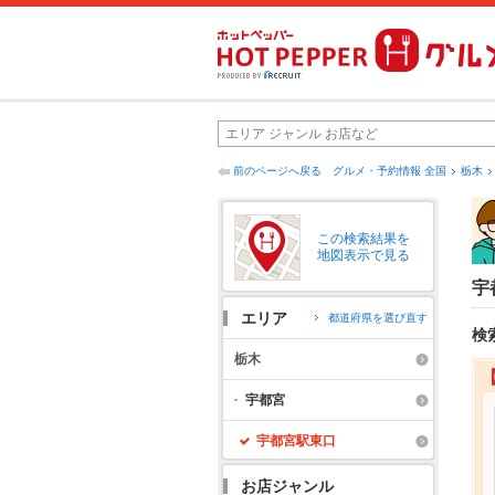
前のページへ戻る
グルメ・予約情報 全国
栃木
この検索結果を
地図表示で見る
宇
エリア
都道府県を選び直す
検
栃木
宇都宮
宇都宮駅東口
お店ジャンル