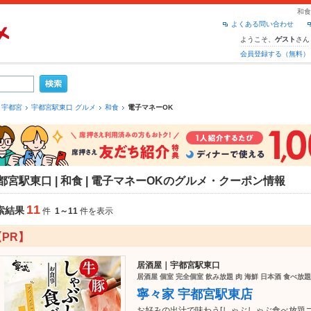
和食
よくある問い合わせ
ようこそ、
さん
ゲスト
会員登録する（無料）
宇都宮
宇都宮駅東口 グルメ
和食
電子マネーOK
都宮駅東口 | 和食 | 電子マネーOKのグルメ・クーポン情報
11
索結果
件
1～11
件を表示
【PR】
居酒屋｜宇都宮駅東口
居酒屋 個室 完全個室 飲み放題 肉 海鮮 日本酒 食べ放
寧々家 宇都宮駅東店
お好みの出汁で味わう[しゃぶしゃぶ食べ放題コー