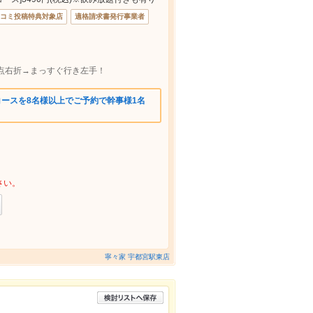
コミ投稿特典対象店
適格請求書発行事業者
点右折→まっすぐ行き左手！
コースを8名様以上でご予約で幹事様1名
さい。
寧々家 宇都宮駅東店