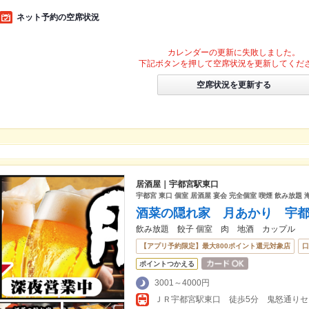
ネット予約の空席状況
カレンダーの更新に失敗しました。
下記ボタンを押して空席状況を更新してくだ
空席状況を更新する
居酒屋｜宇都宮駅東口
宇都宮 東口 個室 居酒屋 宴会 完全個室 喫煙 飲み放題 
酒菜の隠れ家 月あかり 宇
飲み放題 餃子 個室 肉 地酒 カップル
【アプリ予約限定】最大800ポイント還元対象店
口
ポイントつかえる
3001～4000円
ＪＲ宇都宮駅東口 徒歩5分 鬼怒通り