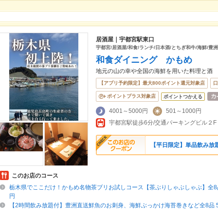
居酒屋｜宇都宮駅東口
宇都宮/居酒屋/和食/ランチ/日本酒/とちぎ和牛/海鮮/豊洲
和食ダイニング かもめ
地元の山の幸や全国の海鮮を用いた料理と酒
【アプリ予約限定】最大800ポイント還元対象店
口
ポイントプラス対象店
ポイントつかえる
4001～5000円
501～1000円
宇都宮駅徒歩6分/交通パーキングビル２F
【平日限定】単品飲み放題
このお店のコース
栃木県でここだけ！かもめ名物茶ブリお試しコース【茶ぶりしゃぶしゃぶ】全8品+2
円
【2時間飲み放題付】豊洲直送鮮魚のお刺身、海鮮ぶっかけ海苔巻きなど全8品 59