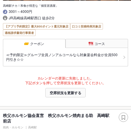
高崎駅チカ！和食が得意な「個室居酒屋」
3001～4000円
JR高崎線高崎駅西口 徒歩2分
【アプリ予約限定】最大800ポイント還元対象店
口コミ投稿特典対象店
適格請求書発行事業者
クーポン
コース
≪予約限定≫グループ全員ノンアルコールなら対象宴会料金が全員500
円引き☆☆
カレンダーの更新に失敗しました。
下記ボタンを押して空席状況を更新してください。
空席状況を更新する
秩父ホルモン協会直営 秩父ホルモン焼肉まる助 高崎駅
前店
焼肉・ホルモン
高崎駅