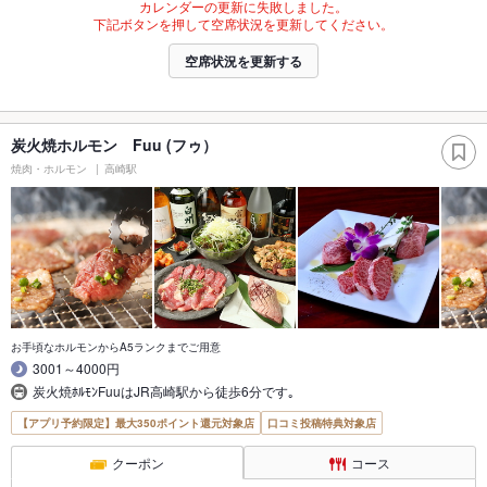
カレンダーの更新に失敗しました。
下記ボタンを押して空席状況を更新してください。
空席状況を更新する
炭火焼ホルモン Fuu (フゥ）
焼肉・ホルモン
高崎駅
お手頃なホルモンからA5ランクまでご用意
3001～4000円
炭火焼ﾎﾙﾓﾝFuuはJR高崎駅から徒歩6分です｡
【アプリ予約限定】最大350ポイント還元対象店
口コミ投稿特典対象店
クーポン
コース