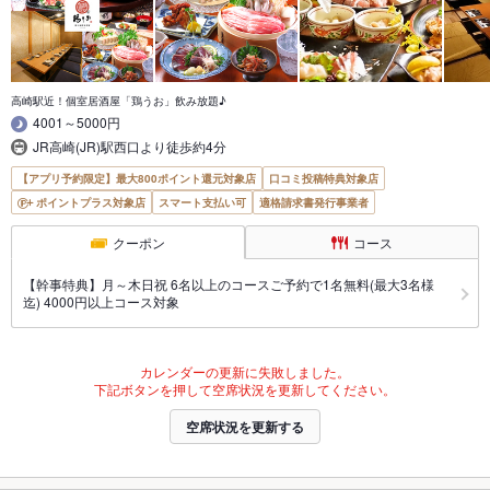
高崎駅近！個室居酒屋「鶏うお」飲み放題♪
4001～5000円
JR高崎(JR)駅西口より徒歩約4分
【アプリ予約限定】最大800ポイント還元対象店
口コミ投稿特典対象店
ポイントプラス対象店
スマート支払い可
適格請求書発行事業者
クーポン
コース
【幹事特典】月～木日祝 6名以上のコースご予約で1名無料(最大3名様
迄) 4000円以上コース対象
カレンダーの更新に失敗しました。
下記ボタンを押して空席状況を更新してください。
空席状況を更新する