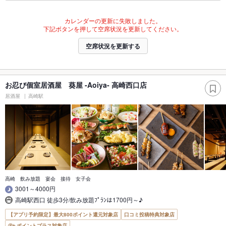
カレンダーの更新に失敗しました。
下記ボタンを押して空席状況を更新してください。
空席状況を更新する
お忍び個室居酒屋 葵屋 ‐Aoiya‐ 高崎西口店
居酒屋
高崎駅
高崎 飲み放題 宴会 接待 女子会
3001～4000円
高崎駅西口 徒歩3分/飲み放題ﾌﾟﾗﾝは1700円～♪
【アプリ予約限定】最大800ポイント還元対象店
口コミ投稿特典対象店
ポイントプラス対象店