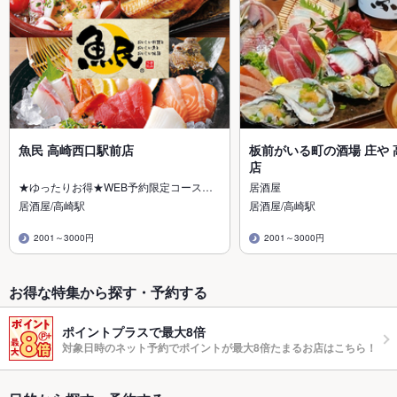
魚民 高崎西口駅前店
板前がいる町の酒場 庄や 
店
★ゆったりお得★WEB予約限定コース…
居酒屋
居酒屋/高崎駅
居酒屋/高崎駅
2001～3000円
2001～3000円
お得な特集から探す・予約する
ポイントプラスで最大8倍
対象日時のネット予約でポイントが最大8倍たまるお店はこちら！