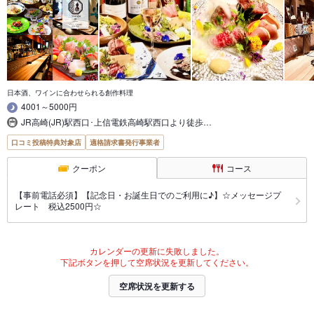
日本酒、ワインに合わせられる創作料理
4001～5000円
JR高崎(JR)駅西口･上信電鉄高崎駅西口より徒歩…
口コミ投稿特典対象店
適格請求書発行事業者
クーポン
コース
【事前電話必須】【記念日・お誕生日でのご利用に♪】☆メッセージプ
レート 税込2500円☆
カレンダーの更新に失敗しました。
下記ボタンを押して空席状況を更新してください。
空席状況を更新する