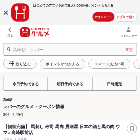
はじめてのアプリ予約で最大
1,000円分ポイントもらえる
ダウンロード
アプリで開く
戻る
マイメニュー
高崎駅 レバー
変更
絞り込む
ポイントがつかえる
スマート支払い可
今日予約できる
明日予約できる
日時指定
高崎駅
レバーのグルメ・クーポン情報
36件 1-20件
【個室完備】 馬刺し 寿司 馬肉 居酒屋 日本の酒と馬の肉 ウ
マ○ 高崎駅前店
居酒屋
高崎駅