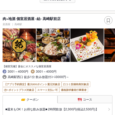
肉×地酒 個室居酒屋 -結- 高崎駅前店
居酒屋
高崎駅
【個室完備】宴会にオススメな個室居酒屋
3001～4000円
3001～4000円
高崎駅西口 徒歩1分 飲み放題付ｺｰｽ3000円～
【アプリ予約限定】最大800ポイント還元対象店
口コミ投稿特典対象店
ポイントプラス対象店
スマート支払い可
適格請求書発行事業者
クーポン
コース
■週末もOK！お得な飲み放題■ 2時間飲放【2,300円(税込2,530円)】