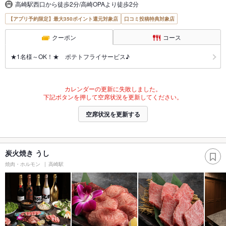
高崎駅西口から徒歩2分/高崎OPAより徒歩2分
【アプリ予約限定】最大350ポイント還元対象店
口コミ投稿特典対象店
クーポン
コース
★1名様～OK！★ ポテトフライサービス♪
カレンダーの更新に失敗しました。
下記ボタンを押して空席状況を更新してください。
空席状況を更新する
炭火焼き うし
焼肉・ホルモン
高崎駅