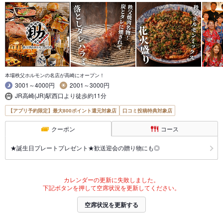
本場秩父ホルモンの名店が高崎にオープン！
3001～4000円
2001～3000円
JR高崎(JR)駅西口より徒歩約11分
【アプリ予約限定】最大800ポイント還元対象店
口コミ投稿特典対象店
クーポン
コース
★誕生日プレートプレゼント★歓送迎会の贈り物にも◎
カレンダーの更新に失敗しました。
下記ボタンを押して空席状況を更新してください。
空席状況を更新する