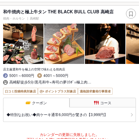
和牛焼肉と極上牛タン THE BLACK BULL CLUB 高崎店
焼肉・ホルモン
高崎駅
店主厳選和牛を極上の空間で味わえる焼肉店
5001～6000円
4001～5000円
高崎駅徒歩5分/黒毛和牛×寿司の夢ｺﾗﾎﾞ=極上肉…
口コミ投稿特典対象店
ポイントプラス対象店
適格請求書発行事業者
クーポン
コース
◆特別なお祝い◆肉ケーキ通常6,000円が驚きの【3,999円】
カレンダーの更新に失敗しました。