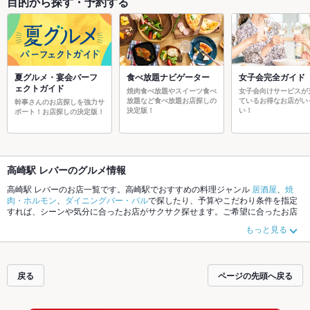
目的から探す・予約する
夏グルメ・宴会パーフ
食べ放題ナビゲーター
女子会完全ガイド
ェクトガイド
焼肉食べ放題やスイーツ食べ
女子会向けサービスが
放題など食べ放題お店探しの
ているお得なお店がい
幹事さんのお店探しを強力サ
決定版！
い！
ポート！お店探しの決定版！
高崎駅 レバーのグルメ情報
高崎駅 レバーのお店一覧です。高崎駅でおすすめの料理ジャンル
居酒屋
、
焼
肉・ホルモン
、
ダイニングバー・バル
で探したり、予算やこだわり条件を指定
すれば、シーンや気分に合ったお店がサクサク探せます。ご希望に合ったお店
が見つからなかったら、近隣のエリア
高崎駅
、
高崎市その他
、
貝沢
もチェック
もっと見る
してみてください。ホットペッパーグルメなら、お得なクーポンはもちろん、
こだわりメニュー
からあげ
、
お茶漬け
、
馬刺し
や季節のおすすめ料理など、お
店の最新情報をご紹介しているので安心！24時間使える簡単便利なネット予約
が使えるお店も拡大中です。友達どうしの飲み会にも、会社の宴会にも、デー
戻る
ページの先頭へ戻る
トやパーティーにもお得に便利にホットペッパーグルメをご利用ください。