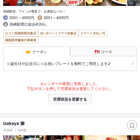
高崎駅前、ワインが豊富で、お洒落なバル！
3001～4000円
3001～4000円
高崎駅西口徒歩約3分｡
口コミ投稿特典対象店
ポイントプラス対象店
スマート支払い可
適格請求書発行事業者
クーポン
コース
☆誕生日や記念日に☆お祝いプレートを無料でご用意します♪
カレンダーの更新に失敗しました。
下記ボタンを押して空席状況を更新してください。
空席状況を更新する
izakaya 燎
居酒屋
高崎駅