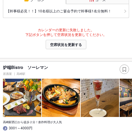
【幹事様必見！！】10名様以上のご宴会予約で幹事様1名分無料！
カレンダーの更新に失敗しました。
下記ボタンを押して空席状況を更新してください。
空席状況を更新する
炉端Bistro ソーレマン
居酒屋
高崎駅
高崎駅西口から徒歩２分！創作料理が大人気
3001～4000円