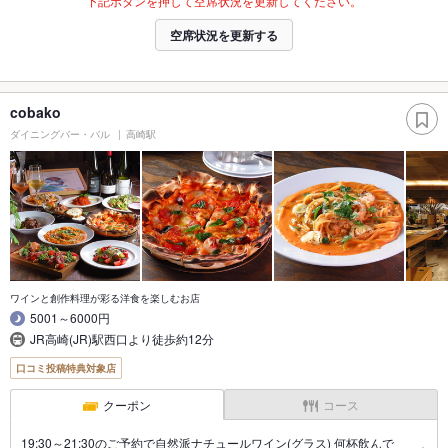
下記ボタンを押して空席状況を更新してください。
空席状況を更新する
cobako
ダイニングバー・バル
高崎駅
ワインと創作料理が彩る洋食を楽しむお店
5001～6000円
JR高崎(JR)駅西口より徒歩約12分
口コミ投稿特典対象店
クーポン
コース
19:30～21:30のご予約で自然派ナチュールワイン(グラス) 何杯飲んで