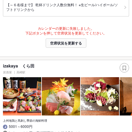
【～６名様まで】 乾杯ドリンク人数分無料！ ※生ビール/ハイボール/ソ
フトドリンクから
カレンダーの更新に失敗しました。
下記ボタンを押して空席状況を更新してください。
空席状況を更新する
izakaya くら田
居酒屋
高崎駅
上州地鶏と馬刺し季節の海鮮料理
5001～6000円