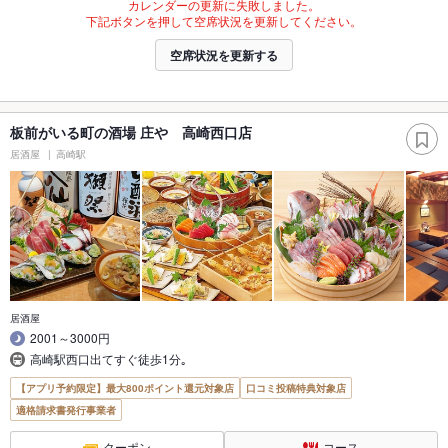
カレンダーの更新に失敗しました。
下記ボタンを押して空席状況を更新してください。
空席状況を更新する
板前がいる町の酒場 庄や 高崎西口店
居酒屋
高崎駅
居酒屋
2001～3000円
高崎駅西口出てすぐ徒歩1分｡
【アプリ予約限定】最大800ポイント還元対象店
口コミ投稿特典対象店
適格請求書発行事業者
クーポン
コース