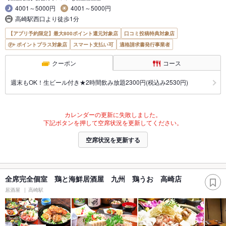
4001～5000円
4001～5000円
高崎駅西口より徒歩1分
【アプリ予約限定】最大800ポイント還元対象店
口コミ投稿特典対象店
ポイントプラス対象店
スマート支払い可
適格請求書発行事業者
クーポン
コース
週末もOK！生ビール付き★2時間飲み放題2300円(税込み2530円)
カレンダーの更新に失敗しました。
下記ボタンを押して空席状況を更新してください。
空席状況を更新する
全席完全個室 鶏と海鮮居酒屋 九州 鶏うお 高崎店
居酒屋
高崎駅