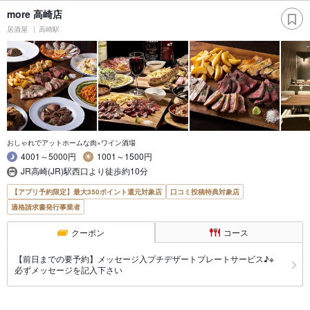
more 高崎店
居酒屋
高崎駅
おしゃれでアットホームな肉×ワイン酒場
4001～5000円
1001～1500円
JR高崎(JR)駅西口より徒歩約10分
【アプリ予約限定】最大350ポイント還元対象店
口コミ投稿特典対象店
適格請求書発行事業者
クーポン
コース
【前日までの要予約】メッセージ入プチデザートプレートサービス♪※
必ずメッセージを記入下さい