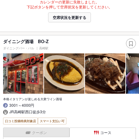
カレンダーの更新に失敗しました。
下記ボタンを押して空席状況を更新してください。
空席状況を更新する
ダイニング酒場 BO-Z
ダイニングバー・バル
高崎駅
本格イタリアンが楽しめる大衆ワイン酒場
3001～4000円
JR高崎駅西口徒歩3分
口コミ投稿特典対象店
スマート支払い可
クーポン
コース