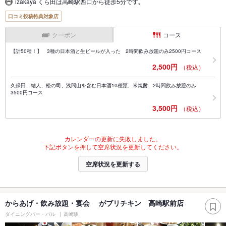
izakaya くら田は高崎駅西口から徒歩5分です｡
口コミ投稿特典対象店
クーポン
コース
【計50種！】 3種の日本酒と生ビールが入った 2時間飲み放題のみ2500円コース
2,500円
（税込）
久保田、結人、松の司、浅間山を含む日本酒10種類、米焼酎 2時間飲み放題のみ
3500円コース
3,500円
（税込）
カレンダーの更新に失敗しました。
下記ボタンを押して空席状況を更新してください。
空席状況を更新する
からあげ・飲み放題・宴会 がブリチキン 高崎駅前店
ダイニングバー・バル
高崎駅