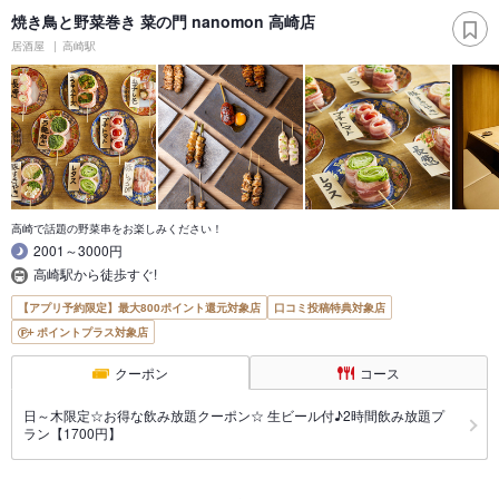
焼き鳥と野菜巻き 菜の門 nanomon 高崎店
居酒屋
高崎駅
高崎で話題の野菜串をお楽しみください！
2001～3000円
高崎駅から徒歩すぐ!
【アプリ予約限定】最大800ポイント還元対象店
口コミ投稿特典対象店
ポイントプラス対象店
クーポン
コース
日～木限定☆お得な飲み放題クーポン☆ 生ビール付♪2時間飲み放題プ
ラン【1700円】