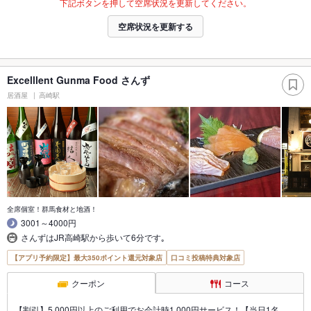
下記ボタンを押して空席状況を更新してください。
空席状況を更新する
Excelllent Gunma Food さんず
居酒屋
高崎駅
全席個室！群馬食材と地酒！
3001～4000円
さんずはJR高崎駅から歩いて6分です｡
【アプリ予約限定】最大350ポイント還元対象店
口コミ投稿特典対象店
クーポン
コース
【割引】5,000円以上のご利用でお会計時1,000円サービス！【当日1名