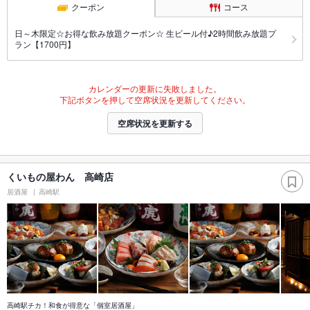
クーポン
コース
日～木限定☆お得な飲み放題クーポン☆ 生ビール付♪2時間飲み放題プ
ラン【1700円】
カレンダーの更新に失敗しました。
下記ボタンを押して空席状況を更新してください。
空席状況を更新する
くいもの屋わん 高崎店
居酒屋
高崎駅
高崎駅チカ！和食が得意な「個室居酒屋」