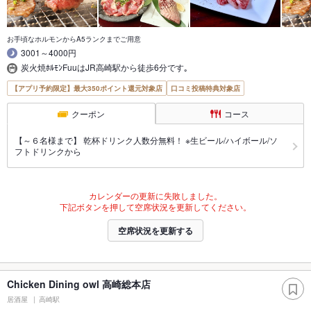
お手頃なホルモンからA5ランクまでご用意
3001～4000円
炭火焼ﾎﾙﾓﾝFuuはJR高崎駅から徒歩6分です｡
【アプリ予約限定】最大350ポイント還元対象店
口コミ投稿特典対象店
クーポン
コース
【～６名様まで】 乾杯ドリンク人数分無料！ ※生ビール/ハイボール/ソ
フトドリンクから
カレンダーの更新に失敗しました。
下記ボタンを押して空席状況を更新してください。
空席状況を更新する
Chicken Dining owl 高崎総本店
居酒屋
高崎駅