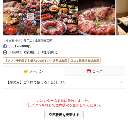
【うま囲 牛タン専門店】全席個室空間
3001～4000円
JR高崎(JR)駅東口より徒歩約3分
【アプリ予約限定】最大800ポイント還元対象店
口コミ投稿特典対象店
クーポン
コース
【席のみ】ご予約で使える！会計5％OFF
カレンダーの更新に失敗しました。
下記ボタンを押して空席状況を更新してください。
空席状況を更新する