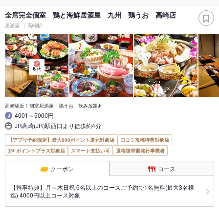
全席完全個室 鶏と海鮮居酒屋 九州 鶏うお 高崎店
居酒屋
高崎駅
高崎駅近！個室居酒屋「鶏うお」飲み放題♪
4001～5000円
JR高崎(JR)駅西口より徒歩約4分
【アプリ予約限定】最大800ポイント還元対象店
口コミ投稿特典対象店
ポイントプラス対象店
スマート支払い可
適格請求書発行事業者
クーポン
コース
【幹事特典】月～木日祝 6名以上のコースご予約で1名無料(最大3名様
迄) 4000円以上コース対象