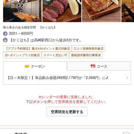
落ち着きのある個室空間 【かくはち】
3001～4000円
【かくはち】は高崎駅西口から徒歩5分です｡
【アプリ予約限定】最大350ポイント還元対象店
口コミ投稿特典対象店
ポイントプラス対象店
スマート支払い可
適格請求書発行事業者
クーポン
コース
【日～木限定！】単品飲み放題2時間2,178円が『2,068円』に♪
カレンダーの更新に失敗しました。
下記ボタンを押して空席状況を更新してください。
空席状況を更新する