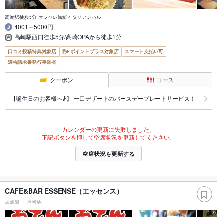
高崎駅徒歩5分 オシャレ海鮮イタリアンバル
4001～5000円
高崎駅西口徒歩5分/高崎OPAから徒歩1分
口コミ投稿特典対象店
ポイントプラス対象店
スマート支払い可
適格請求書発行事業者
クーポン
コース
【誕生日のお客様へ♪】 一口デザートのバースデープレートサービス！
カレンダーの更新に失敗しました。
下記ボタンを押して空席状況を更新してください。
空席状況を更新する
CAFE&BAR ESSENSE（エッセンス）
居酒屋
高崎駅