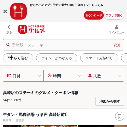
はじめてのアプリ予約で最大
1,000円分ポイントもらえる
ダウンロード
アプリで開く
戻る
マイメニュー
高崎駅 ステーキ
変更
絞り込む
ポイントがつかえる
スマート支払い可
日付
時間
人数
高崎駅のステーキのグルメ・クーポン情報
54件 1-20件
地図から探す
牛タン・馬肉酒場 うま囲 高崎駅前店
居酒屋
高崎駅