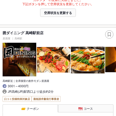
下記ボタンを押して空席状況を更新してください。
空席状況を更新する
囲ダイニング 高崎駅前店
居酒屋
高崎駅
高崎駅近｜全席個室の創作モダン居酒屋
3001～4000円
JR高崎(JR)駅西口より徒歩約2分
口コミ投稿特典対象店
適格請求書発行事業者
クーポン
コース