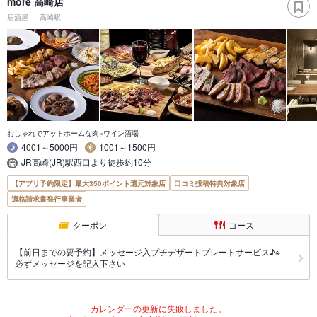
more 高崎店
居酒屋
高崎駅
おしゃれでアットホームな肉×ワイン酒場
4001～5000円
1001～1500円
JR高崎(JR)駅西口より徒歩約10分
【アプリ予約限定】最大350ポイント還元対象店
口コミ投稿特典対象店
適格請求書発行事業者
クーポン
コース
【前日までの要予約】メッセージ入プチデザートプレートサービス♪※
必ずメッセージを記入下さい
カレンダーの更新に失敗しました。