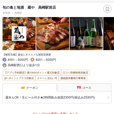
旬の食と地酒 蔵や 高崎駅前店
居酒屋
高崎駅
【個室完備】宴会にオススメな個室居酒屋
4001～5000円
4001～5000円
高崎駅西口より徒歩1分
【アプリ予約限定】最大800ポイント還元対象店
口コミ投稿特典対象店
ポイントプラス対象店
スマート支払い可
適格請求書発行事業者
クーポン
コース
週末もOK！生ビール付き★2時間飲み放題2300円(税込み2530円)
カレンダーの更新に失敗しました。