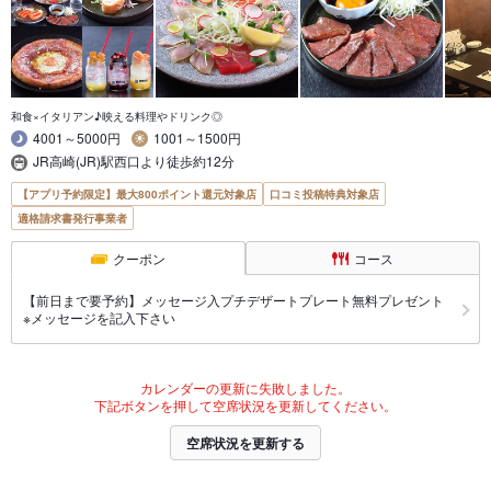
和食×イタリアン♪映える料理やドリンク◎
4001～5000円
1001～1500円
JR高崎(JR)駅西口より徒歩約12分
【アプリ予約限定】最大800ポイント還元対象店
口コミ投稿特典対象店
適格請求書発行事業者
クーポン
コース
【前日まで要予約】メッセージ入プチデザートプレート無料プレゼント
※メッセージを記入下さい
カレンダーの更新に失敗しました。
下記ボタンを押して空席状況を更新してください。
空席状況を更新する