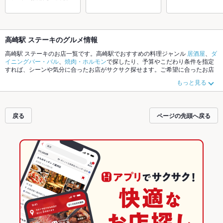
高崎駅 ステーキのグルメ情報
高崎駅 ステーキのお店一覧です。高崎駅でおすすめの料理ジャンル
居酒屋
、
ダ
イニングバー・バル
、
焼肉・ホルモン
で探したり、予算やこだわり条件を指定
すれば、シーンや気分に合ったお店がサクサク探せます。ご希望に合ったお店
が見つからなかったら、近隣のエリア
高崎駅
、
高崎市その他
、
問屋町
もチェッ
もっと見る
クしてみてください。ホットペッパーグルメなら、お得なクーポンはもちろ
ん、こだわりメニュー
からあげ
、
お茶漬け
、
馬刺し
や季節のおすすめ料理な
ど、お店の最新情報をご紹介しているので安心！24時間使える簡単便利なネッ
ト予約が使えるお店も拡大中です。友達どうしの飲み会にも、会社の宴会に
戻る
ページの先頭へ戻る
も、デートやパーティーにもお得に便利にホットペッパーグルメをご利用くだ
さい。