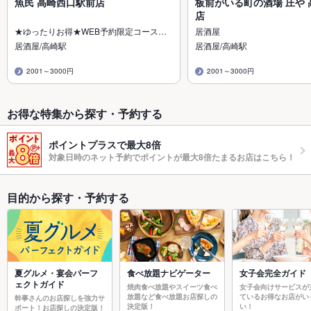
魚民 高崎西口駅前店
板前がいる町の酒場 庄や 
店
★ゆったりお得★WEB予約限定コース…
居酒屋
居酒屋/高崎駅
居酒屋/高崎駅
2001～3000円
2001～3000円
お得な特集から探す・予約する
ポイントプラスで最大8倍
対象日時のネット予約でポイントが最大8倍たまるお店はこちら！
目的から探す・予約する
夏グルメ・宴会パーフ
食べ放題ナビゲーター
女子会完全ガイド
ェクトガイド
焼肉食べ放題やスイーツ食べ
女子会向けサービスが
放題など食べ放題お店探しの
ているお得なお店がい
幹事さんのお店探しを強力サ
決定版！
い！
ポート！お店探しの決定版！