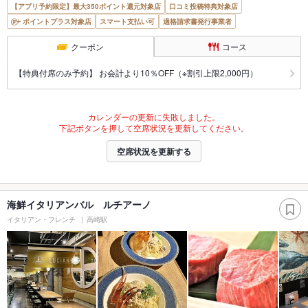
【アプリ予約限定】最大350ポイント還元対象店
口コミ投稿特典対象店
ポイントプラス対象店
スマート支払い可
適格請求書発行事業者
クーポン
コース
【特典付席のみ予約】 お会計より10％OFF（※割引上限2,000円）
カレンダーの更新に失敗しました。
下記ボタンを押して空席状況を更新してください。
空席状況を更新する
海鮮イタリアンバル ルチアーノ
イタリアン・フレンチ
高崎駅