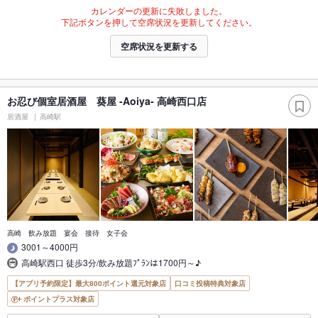
カレンダーの更新に失敗しました。
下記ボタンを押して空席状況を更新してください。
空席状況を更新する
お忍び個室居酒屋 葵屋 ‐Aoiya‐ 高崎西口店
居酒屋
高崎駅
高崎 飲み放題 宴会 接待 女子会
3001～4000円
高崎駅西口 徒歩3分/飲み放題ﾌﾟﾗﾝは1700円～♪
【アプリ予約限定】最大800ポイント還元対象店
口コミ投稿特典対象店
ポイントプラス対象店