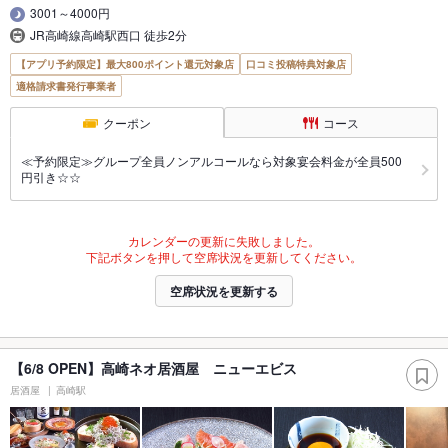
3001～4000円
JR高崎線高崎駅西口 徒歩2分
【アプリ予約限定】最大800ポイント還元対象店
口コミ投稿特典対象店
適格請求書発行事業者
クーポン
コース
≪予約限定≫グループ全員ノンアルコールなら対象宴会料金が全員500
円引き☆☆
カレンダーの更新に失敗しました。
下記ボタンを押して空席状況を更新してください。
空席状況を更新する
【6/8 OPEN】高崎ネオ居酒屋 ニューエビス
居酒屋
高崎駅