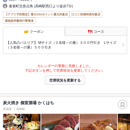
連雀町交差点角 (高崎駅西口より徒歩7分)
【アプリ予約限定】最大350ポイント還元対象店
口コミ投稿特典対象店
適格請求書発行事業者
クーポン
コース
【人気のパエリア】 Mサイズ（２名様～の量）３００円引き Lサイズ
（３名様～の量）５００引き
カレンダーの更新に失敗しました。
下記ボタンを押して空席状況を更新してください。
空席状況を更新する
炭火焼き 個室酒場 かくはち
居酒屋
高崎駅