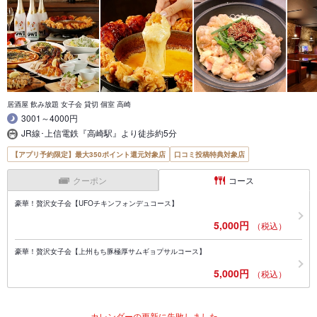
居酒屋 飲み放題 女子会 貸切 個室 高崎
3001～4000円
JR線･上信電鉄『高崎駅』より徒歩約5分
【アプリ予約限定】最大350ポイント還元対象店
口コミ投稿特典対象店
クーポン
コース
豪華！贅沢女子会【UFOチキンフォンデュコース】
5,000円
（税込）
豪華！贅沢女子会【上州もち豚極厚サムギョプサルコース】
5,000円
（税込）
カレンダーの更新に失敗しました。