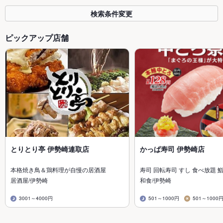
検索条件変更
ピックアップ店舗
とりとり亭 伊勢崎連取店
かっぱ寿司 伊勢崎店
本格焼き鳥＆鶏料理が自慢の居酒屋
寿司 回転寿司 すし 食べ放題 鮨
居酒屋/伊勢崎
和食/伊勢崎
3001～4000円
501～1000円
501～1000