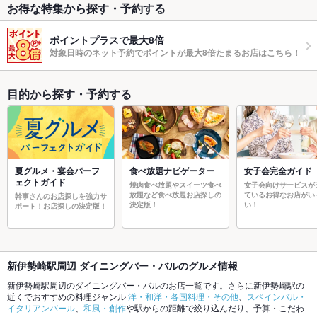
お得な特集から探す・予約する
ポイントプラスで最大8倍
対象日時のネット予約でポイントが最大8倍たまるお店はこちら！
目的から探す・予約する
夏グルメ・宴会パーフ
食べ放題ナビゲーター
女子会完全ガイド
ェクトガイド
焼肉食べ放題やスイーツ食べ
女子会向けサービスが
放題など食べ放題お店探しの
ているお得なお店がい
幹事さんのお店探しを強力サ
決定版！
い！
ポート！お店探しの決定版！
新伊勢崎駅周辺 ダイニングバー・バルのグルメ情報
新伊勢崎駅周辺のダイニングバー・バルのお店一覧です。さらに新伊勢崎駅の
近くでおすすめの料理ジャンル
洋・和洋・各国料理・その他
、
スペインバル・
イタリアンバール
、
和風・創作
や駅からの距離で絞り込んだり、予算・こだわ