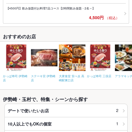
【4500円】飲み放題付お料理7品コース【2時間飲み放題・2名～】
4,500円
（税込）
おすすめのお店
かっぱ寿司 伊勢崎
ステーキ宮 伊勢崎
大衆食堂 安べゑ 高
かっぱ寿司 三俣店
アラマキッ
店
店
崎駅東口店
伊勢崎・玉村で、特集・シーンから探す
2
デートで使いたいお店
1
10人以上でもOKの個室