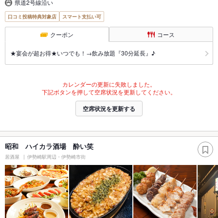
県道2号線沿い
口コミ投稿特典対象店
スマート支払い可
クーポン
コース
★宴会が超お得★いつでも！→飲み放題『30分延長』♪
カレンダーの更新に失敗しました。
下記ボタンを押して空席状況を更新してください。
空席状況を更新する
昭和 ハイカラ酒場 酔い笑
居酒屋
伊勢崎駅周辺・伊勢崎市街