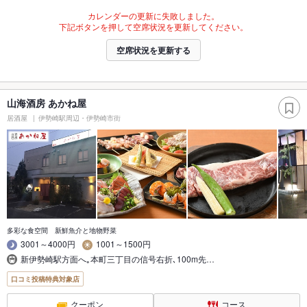
カレンダーの更新に失敗しました。
下記ボタンを押して空席状況を更新してください。
空席状況を更新する
山海酒房 あかね屋
居酒屋
伊勢崎駅周辺・伊勢崎市街
多彩な食空間 新鮮魚介と地物野菜
3001～4000円
1001～1500円
新伊勢崎駅方面へ｡本町三丁目の信号右折､100m先…
口コミ投稿特典対象店
クーポン
コース