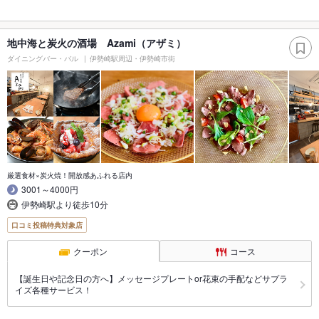
地中海と炭火の酒場 Azami（アザミ）
ダイニングバー・バル
伊勢崎駅周辺・伊勢崎市街
厳選食材×炭火焼！開放感あふれる店内
3001～4000円
伊勢崎駅より徒歩10分
口コミ投稿特典対象店
クーポン
コース
【誕生日や記念日の方へ】メッセージプレートor花束の手配などサプラ
イズ各種サービス！