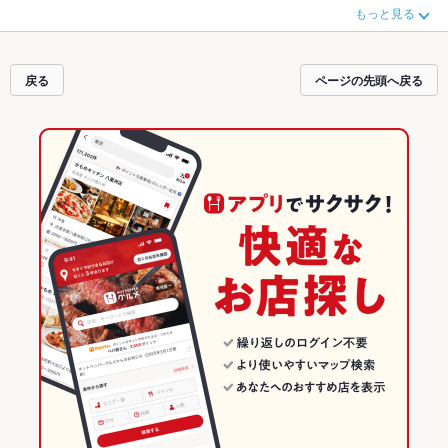
り条件を指定すれば、シーンや気分に合ったお店がサクサク探せます。ホット
もっと見る
ペッパーグルメなら、お得なクーポンはもちろん、こだわりメニュー
アヒージ
ョ
、
にんにく料理
、
パエリア
や季節のおすすめ料理など、お店の最新情報をご
紹介しているので安心！24時間使える簡単便利なネット予約が使えるお店も拡
大中です。友達どうしの飲み会にも、会社の宴会にも、デートやパーティーに
戻る
ページの先頭へ戻る
もお得に便利にホットペッパーグルメをご利用ください。