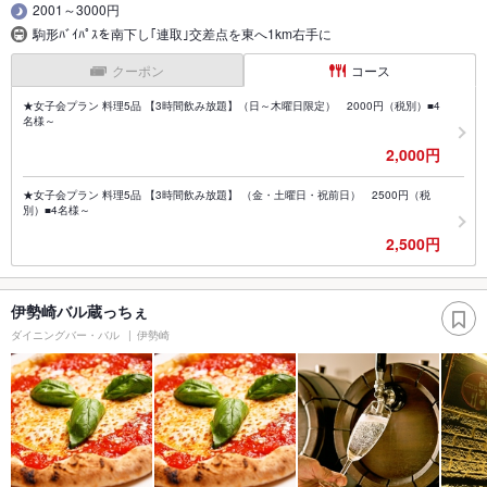
2001～3000円
駒形ﾊﾞｲﾊﾟｽを南下し｢連取｣交差点を東へ1km右手に
クーポン
コース
★女子会プラン 料理5品 【3時間飲み放題】（日～木曜日限定） 2000円（税別）■4
名様～
2,000円
★女子会プラン 料理5品 【3時間飲み放題】 （金・土曜日・祝前日） 2500円（税
別）■4名様～
2,500円
伊勢崎バル蔵っちぇ
ダイニングバー・バル
伊勢崎