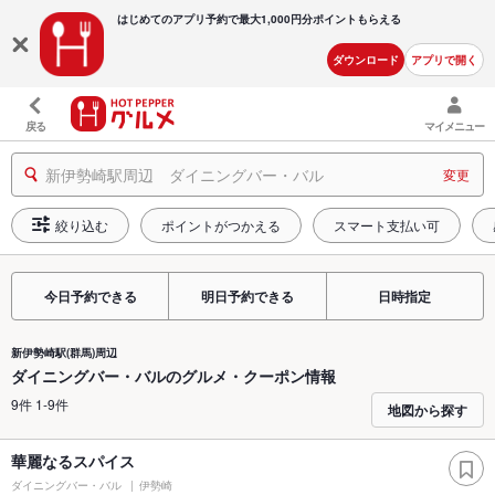
はじめてのアプリ予約で最大
1,000円分ポイントもらえる
ダウンロード
アプリで開く
戻る
マイメニュー
新伊勢崎駅周辺 ダイニングバー・バル
変更
絞り込む
ポイントがつかえる
スマート支払い可
今日予約できる
明日予約できる
日時指定
新伊勢崎駅(群馬)周辺
ダイニングバー・バルのグルメ・クーポン情報
9件 1-9件
地図から探す
華麗なるスパイス
ダイニングバー・バル
伊勢崎