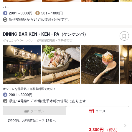
バー
2001～3000円
501～1000円
新伊勢崎駅から347m､徒歩7分程です｡
DINING BAR KEN・KEN・PA（ケンケンパ）
ダイニングバー・バル
伊勢崎駅周辺・伊勢崎市街
オシャレな雰囲気に自家製料理で乾杯！
2001～3000円
県道14号線ｾｰﾌﾞｵﾝ裏(北千木町の信号)にあります
クーポン
コース
【3000円】お料理7品コース【2名～】
3,300円
（税込）