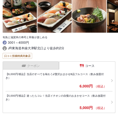
旬魚と滋賀米の寿司と和食が楽しめる
3001～4000円
JR東海道本線大津駅北口より徒歩約2分
口コミ投稿特典対象店
クーポン
コース
【6,000円/税込】当店のすべてを味わう♪贅沢おまかせ8品フルコース（飲み放題付
き）
6,000円
（税込）
【5,000円/税込】迷ったらコレ！当店イチオシの自慢のおまかせコース（飲み放題付
き）
5,000円
（税込）