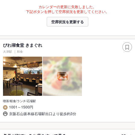
カレンダーの更新に失敗しました。
下記ボタンを押して空席状況を更新してください。
空席状況を更新する
びわ湖食堂 きまぐれ
大津駅
和食
喫茶/軽食/ランチ/石場駅
1001～1500円
京阪石山坂本線石場駅出口より徒歩約3分