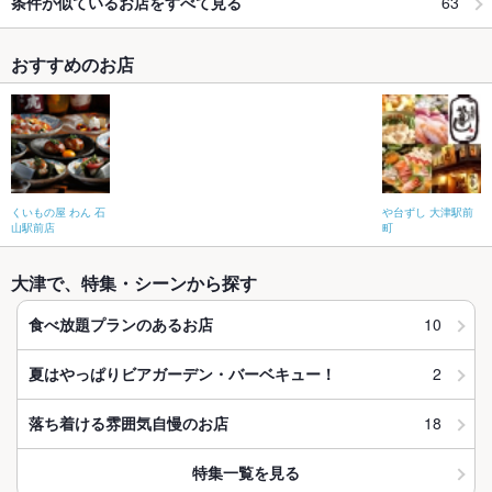
63
条件が似ているお店をすべて見る
おすすめのお店
くいもの屋 わん 石
や台ずし 大津駅前
山駅前店
町
大津で、特集・シーンから探す
10
食べ放題プランのあるお店
2
夏はやっぱりビアガーデン・バーベキュー！
18
落ち着ける雰囲気自慢のお店
特集一覧を見る