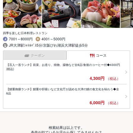
四季を楽しむ日本料理レストラン
7001～8000円
4001～5000円
JR大津駅ｼｬﾄﾙﾊﾞｽ5分/京阪びわ湖浜大津駅徒歩5分
クーポン
コース
【百人一首ランチ】前菜、お造り、焼物、揚物など全8品/食後のコーヒー付◆4300円
(税込)
4,300円
（税込）
【鰻重御膳ランチ】鰻重や肝吸いなど文化庁が認める大津の鰻の食文化を味わう◆全
6品
6,000円
（税込）
検索結果は以上です。
条件が似ているお店から探してみませんか？