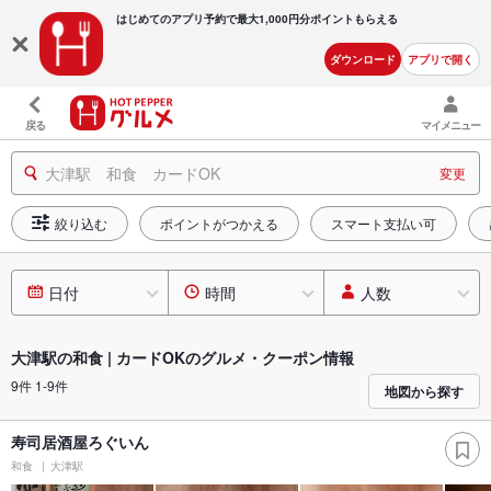
はじめてのアプリ予約で最大
1,000円分ポイントもらえる
ダウンロード
アプリで開く
戻る
マイメニュー
大津駅 和食 カードOK
変更
絞り込む
ポイントがつかえる
スマート支払い可
日付
時間
人数
大津駅の和食 | カードOKのグルメ・クーポン情報
9件 1-9件
地図から探す
寿司居酒屋ろぐいん
和食
大津駅