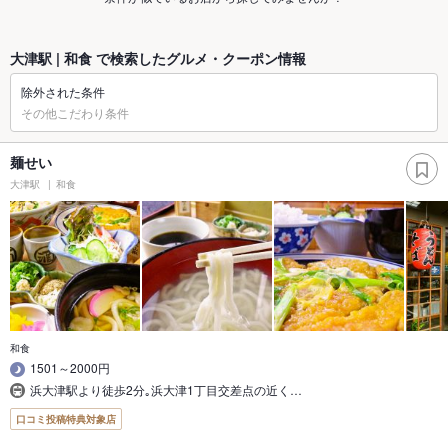
大津駅 | 和食 で検索したグルメ・クーポン情報
除外された条件
その他こだわり条件
麺せい
大津駅
和食
和食
1501～2000円
浜大津駅より徒歩2分｡浜大津1丁目交差点の近く…
口コミ投稿特典対象店