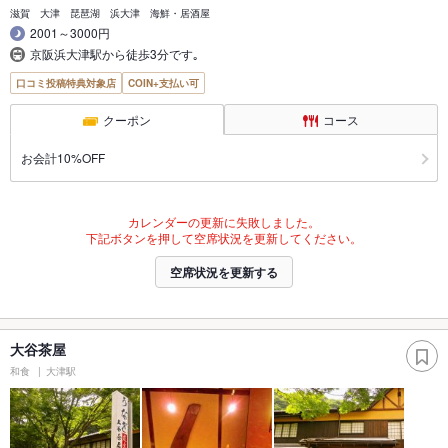
滋賀 大津 琵琶湖 浜大津 海鮮・居酒屋
2001～3000円
京阪浜大津駅から徒歩3分です｡
口コミ投稿特典対象店
COIN+支払い可
クーポン
コース
お会計10%OFF
カレンダーの更新に失敗しました。
下記ボタンを押して空席状況を更新してください。
空席状況を更新する
大谷茶屋
和食
大津駅