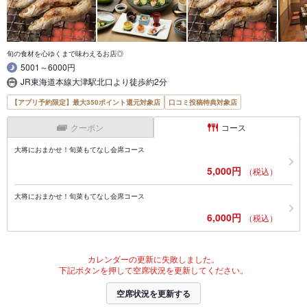
旬の食材を心ゆくまで味わえるお店◎
5001～6000円
JR東海道本線大津駅北口より徒歩約2分
【アプリ予約限定】最大350ポイント還元対象店
口コミ投稿特典対象店
クーポン
コース
大将におまかせ！旬菜もてなし会席コース
5,000円
（税込）
大将におまかせ！旬菜もてなし会席コース
6,000円
（税込）
カレンダーの更新に失敗しました。
下記ボタンを押して空席状況を更新してください。
空席状況を更新する