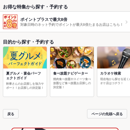
お得な特集から探す・予約する
ポイントプラスで最大8倍
対象日時のネット予約でポイントが最大8倍たまるお店はこちら！
目的から探す・予約する
夏グルメ・宴会パーフ
食べ放題ナビゲーター
カラオケ検索
ェクトガイド
焼肉食べ放題やスイーツ食べ
現在地から探せる近く
放題など食べ放題お店探しの
オケ店はコチラ！
幹事さんのお店探しを強力サ
決定版！
ポート！お店探しの決定版！
戻る
ページの先頭へ戻る