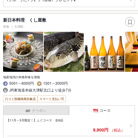
新日本料理 くし屋敷
和食
大津駅
地産地消の本格和食を堪能
5001～6000円
1501～2000円
JR東海道本線大津駅北口より徒歩7分
口コミ投稿特典対象店
スマート支払い可
クーポン
コース
【11月～3月限定！】ふぐコース 全8品
9,900円
（税込）