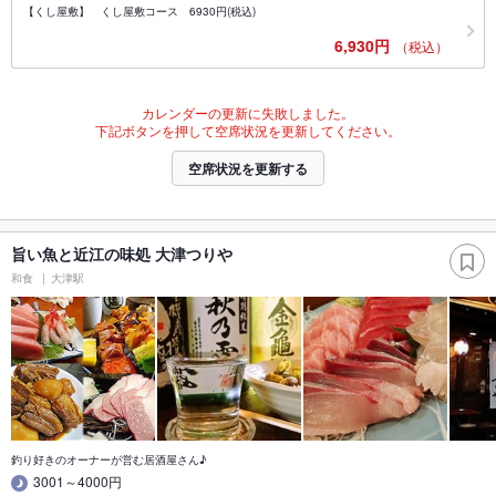
【くし屋敷】 くし屋敷コース 6930円(税込)
6,930円
（税込）
カレンダーの更新に失敗しました。
下記ボタンを押して空席状況を更新してください。
空席状況を更新する
旨い魚と近江の味処 大津つりや
和食
大津駅
釣り好きのオーナーが営む居酒屋さん♪
3001～4000円