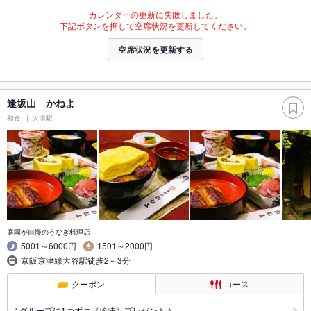
カレンダーの更新に失敗しました。
下記ボタンを押して空席状況を更新してください。
空席状況を更新する
逢坂山 かねよ
和食
大津駅
庭園が自慢のうなぎ料理店
5001～6000円
1501～2000円
京阪京津線大谷駅徒歩2～3分
クーポン
コース
1グループに1つずつ《珍味》プレゼント♪