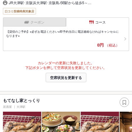
JR大津駅･京阪浜大津駅･京阪島ﾉ関駅から徒歩5～…
口コミ投稿特典対象店
クーポン
コース
【貸切のご予約】※必ずお電話ください※即予約当日に電話連絡なければキャンセルに
なります※
0円
（税込）
カレンダーの更新に失敗しました。
下記ボタンを押して空席状況を更新してください。
空席状況を更新する
もてなし家とっくり
居酒屋
大津駅