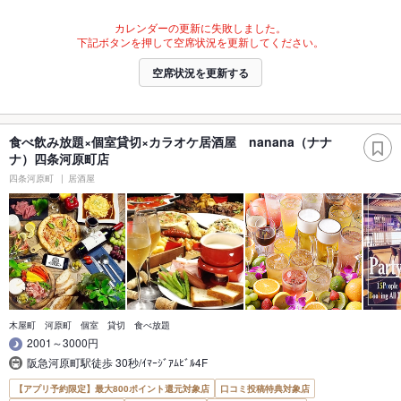
カレンダーの更新に失敗しました。
下記ボタンを押して空席状況を更新してください。
空席状況を更新する
食べ飲み放題×個室貸切×カラオケ居酒屋 nanana（ナナ
ナ）四条河原町店
四条河原町
居酒屋
木屋町 河原町 個室 貸切 食べ放題
2001～3000円
阪急河原町駅徒歩 30秒/ｲﾏｰｼﾞｱﾑﾋﾞﾙ4F
【アプリ予約限定】最大800ポイント還元対象店
口コミ投稿特典対象店