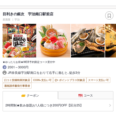
目利きの銀次 宇治南口駅前店
居酒屋
宇治
★ゆったりお得★WEB予約限定コース受付中
2001～3000円
JR奈良線宇治駅南口をおりて右手に進むと､徒歩3分
口コミ投稿特典対象店
COIN+支払い可
ポイントプラス対象店
スマート支払い可
適格請求書発行事業者
クーポン
コース
2時間制★飲み放題お1人様につき200円OFF【区分25】