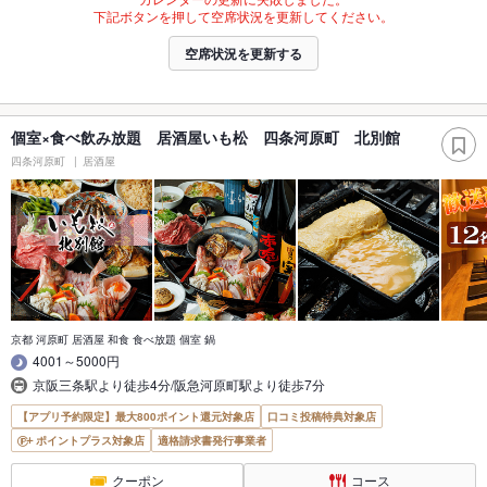
下記ボタンを押して空席状況を更新してください。
空席状況を更新する
個室×食べ飲み放題 居酒屋いも松 四条河原町 北別館
四条河原町
居酒屋
京都 河原町 居酒屋 和食 食べ放題 個室 鍋
4001～5000円
京阪三条駅より徒歩4分/阪急河原町駅より徒歩7分
【アプリ予約限定】最大800ポイント還元対象店
口コミ投稿特典対象店
ポイントプラス対象店
適格請求書発行事業者
クーポン
コース