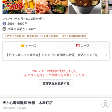
レモンサワー50円！飲み放題999円！
2001～3000円
祇園四条駅から142m
【アプリ予約限定】最大800ポイント還元対象店
口コミ投稿特典対象店
クーポン
コース
【平日17時～１９時限定】５００円２時間飲み放題（税込５５０円）
カレンダーの更新に失敗しました。
下記ボタンを押して空席状況を更新してください。
空席状況を更新する
天ぷら寿司海鮮 米福 木屋町店
四条河原町
居酒屋