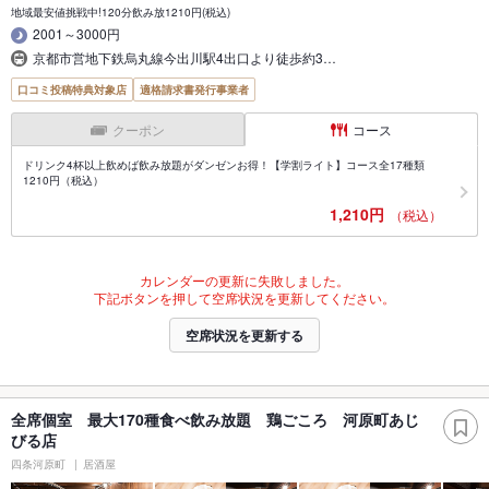
地域最安値挑戦中!120分飲み放1210円(税込)
2001～3000円
京都市営地下鉄烏丸線今出川駅4出口より徒歩約3…
口コミ投稿特典対象店
適格請求書発行事業者
クーポン
コース
ドリンク4杯以上飲めば飲み放題がダンゼンお得！【学割ライト】コース全17種類
1210円（税込）
1,210円
（税込）
カレンダーの更新に失敗しました。
下記ボタンを押して空席状況を更新してください。
空席状況を更新する
全席個室 最大170種食べ飲み放題 鶏ごころ 河原町あじ
びる店
四条河原町
居酒屋