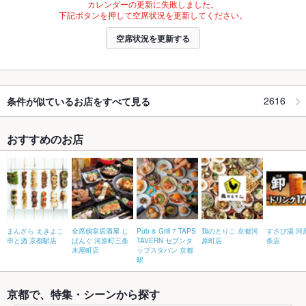
カレンダーの更新に失敗しました。
下記ボタンを押して空席状況を更新してください。
空席状況を更新する
2616
条件が似ているお店をすべて見る
おすすめのお店
まんざら えきよこ
全席個室居酒屋 じ
Pub & Grill 7 TAPS
鶏のとりこ 京都河
すさび湯 河
串と酒 京都駅店
ぱんぐ 河原町三条
TAVERN セブンタ
原町店
条店
木屋町店
ップスタバン 京都
駅
京都で、特集・シーンから探す