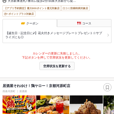
大宮駅東改札1番出口徒歩2分/四条大宮駅から徒…
【アプリ予約限定】最大800ポイント還元対象店
口コミ投稿特典対象店
ポイントプラス対象店
クーポン
コース
【誕生日・記念日に♪】花火付きメッセージプレートプレゼント☆サプ
ライズにも◎
カレンダーの更新に失敗しました。
下記ボタンを押して空席状況を更新してください。
空席状況を更新する
居酒屋それゆけ！鶏ヤロー！京都河原町店
四条河原町
居酒屋