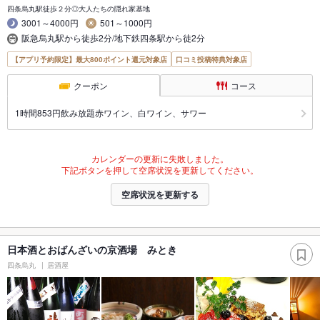
四条烏丸駅徒歩２分◎大人たちの隠れ家基地
3001～4000円
501～1000円
阪急烏丸駅から徒歩2分/地下鉄四条駅から徒2分
【アプリ予約限定】最大800ポイント還元対象店
口コミ投稿特典対象店
クーポン
コース
1時間853円飲み放題赤ワイン、白ワイン、サワー
カレンダーの更新に失敗しました。
下記ボタンを押して空席状況を更新してください。
空席状況を更新する
日本酒とおばんざいの京酒場 みとき
四条烏丸
居酒屋