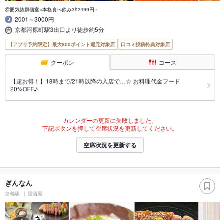
雰囲気抜群個室×本格食べ飲み3h2499円～
2001～3000円
京都河原町駅3出口より徒歩約5分
【アプリ予約限定】最大800ポイント還元対象店
口コミ投稿特典対象店
クーポン
コース
【超お得！】18時まで/21時以降の入店で…☆ お料理代金フード
20%OFF♪
カレンダーの更新に失敗しました。
下記ボタンを押して空席状況を更新してください。
空席状況を更新する
ぎんなん
京都駅
居酒屋