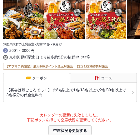
雰囲気抜群の上質個室×充実3h食べ飲み◎
2001～3000円
京都河原町駅出口より徒歩約5分の抜群ﾛｹｰｼｮﾝ◎
【アプリ予約限定】最大800ポイント還元対象店
口コミ投稿特典対象店
クーポン
コース
【宴会は鶏ごころでっ！】 ☆8名以上で1名/18名以上で2名/30名以上で
3名様分の代金無料☆
カレンダーの更新に失敗しました。
下記ボタンを押して空席状況を更新してください。
空席状況を更新する