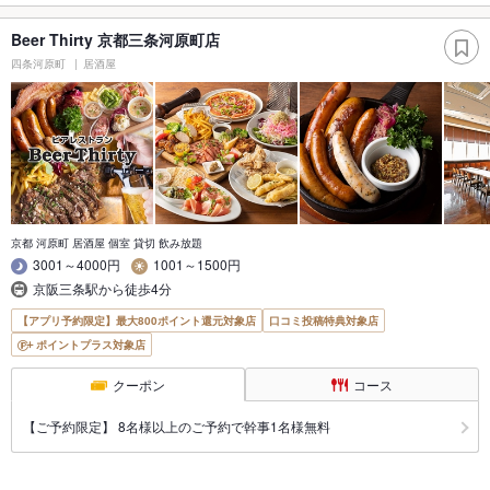
Beer Thirty 京都三条河原町店
四条河原町
居酒屋
京都 河原町 居酒屋 個室 貸切 飲み放題
3001～4000円
1001～1500円
京阪三条駅から徒歩4分
【アプリ予約限定】最大800ポイント還元対象店
口コミ投稿特典対象店
ポイントプラス対象店
クーポン
コース
【ご予約限定】 8名様以上のご予約で幹事1名様無料