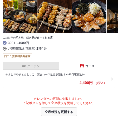
こだわりの焼き鳥・焼き豚が食べられる店
3001～4000円
JR嵯峨野線 花園駅 徒歩1分
口コミ投稿特典対象店
クーポン
コース
やきとりやきとんとりこ 宴会コース飲み放題付き4,400円(税込)～
4,400円
（税込）
カレンダーの更新に失敗しました。
下記ボタンを押して空席状況を更新してください。
空席状況を更新する