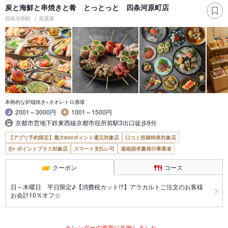
炭と海鮮と串焼きと肴 とっとっと 四条河原町店
四条河原町
居酒屋
本格的な炉端焼き×ネオレトロ酒場
2001～3000円
1001～1500円
京都市営地下鉄東西線京都市役所前駅3出口徒歩9分
【アプリ予約限定】最大800ポイント還元対象店
口コミ投稿特典対象店
ポイントプラス対象店
スマート支払い可
適格請求書発行事業者
クーポン
コース
日～木曜日 平日限定♪【消費税カット!?】アラカルトご注文のお客様
お会計10％オフ☆
カレンダーの更新に失敗しました。