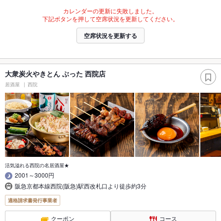
カレンダーの更新に失敗しました。
下記ボタンを押して空席状況を更新してください。
空席状況を更新する
大衆炭火やきとん ぶった 西院店
居酒屋
西院
活気溢れる西院の名居酒屋★
2001～3000円
阪急京都本線西院(阪急)駅西改札口より徒歩約3分
適格請求書発行事業者
クーポン
コース