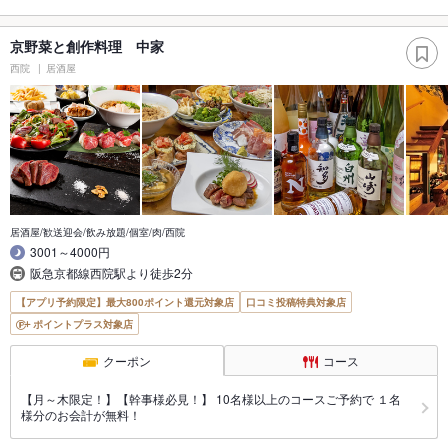
京野菜と創作料理 中家
西院
居酒屋
居酒屋/歓送迎会/飲み放題/個室/肉/西院
3001～4000円
阪急京都線西院駅より徒歩2分
【アプリ予約限定】最大800ポイント還元対象店
口コミ投稿特典対象店
ポイントプラス対象店
クーポン
コース
【月～木限定！】【幹事様必見！】 10名様以上のコースご予約で １名
様分のお会計が無料！