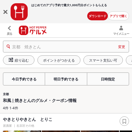
はじめてのアプリ予約で最大
1,000円分ポイントもらえる
ダウンロード
アプリで開く
戻る
マイメニュー
京都 焼きとん
変更
絞り込む
ポイントがつかえる
スマート支払い可
今日予約できる
明日予約できる
日時指定
京都
和風 | 焼きとんのグルメ・クーポン情報
4件 1-4件
やきとりやきとん とりこ
居酒屋
右京区その他