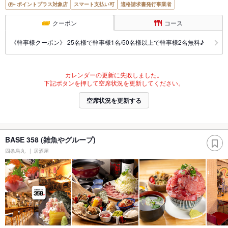
ポイントプラス対象店
スマート支払い可
適格請求書発行事業者
クーポン
コース
《幹事様クーポン》 25名様で幹事様1名/50名様以上で幹事様2名無料♪
カレンダーの更新に失敗しました。
下記ボタンを押して空席状況を更新してください。
空席状況を更新する
BASE 358 (雑魚やグループ)
四条烏丸
居酒屋