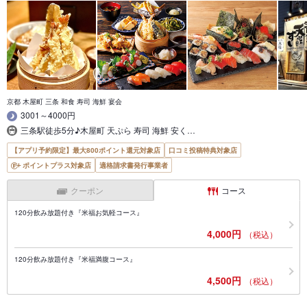
京都 木屋町 三条 和食 寿司 海鮮 宴会
3001～4000円
三条駅徒歩5分♪木屋町 天ぷら 寿司 海鮮 安く…
【アプリ予約限定】最大800ポイント還元対象店
口コミ投稿特典対象店
ポイントプラス対象店
適格請求書発行事業者
クーポン
コース
120分飲み放題付き『米福お気軽コース』
4,000円
（税込）
120分飲み放題付き『米福満腹コース』
4,500円
（税込）