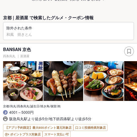
京都 | 居酒屋 で検索したグルメ・クーポン情報
除外された条件
和風 焼きとん
BANSAN 京色
四条烏丸
居酒屋
京都/烏丸/四条烏丸/誕生日/焼き鳥/個室/肉
4001～5000円
阪急烏丸駅より徒歩5分/地下鉄四条駅より徒歩5分
【アプリ予約限定】最大800ポイント還元対象店
口コミ投稿特典対象店
ポイントプラス対象店
スマート支払い可