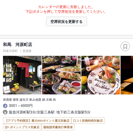
カレンダーの更新に失敗しました。
下記ボタンを押して空席状況を更新してください。
空席状況を更新する
和馬 河原町店
四条河原町
居酒屋
居酒屋 個室 誕生日 飲み放題 鍋 京都 肉
3001～4000円
阪急河原町駅3分/京阪三条駅･地下鉄三条京阪駅5分
【アプリ予約限定】最大800ポイント還元対象店
口コミ投稿特典対象店
ポイントプラス対象店
適格請求書発行事業者