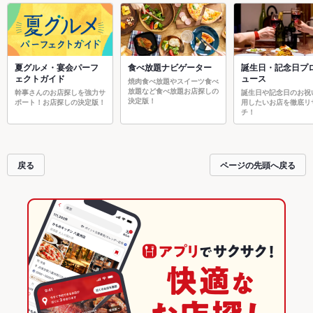
夏グルメ・宴会パーフ
食べ放題ナビゲーター
誕生日・記念日プ
ェクトガイド
ュース
焼肉食べ放題やスイーツ食べ
放題など食べ放題お店探しの
幹事さんのお店探しを強力サ
誕生日や記念日のお祝
決定版！
ポート！お店探しの決定版！
用したいお店を徹底リ
チ！
戻る
ページの先頭へ戻る