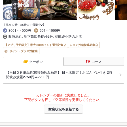
【現在17時～25時まで営業中♪】
3001～4000円
501～1000円
阪急烏丸､地下鉄四条徒歩2分｡室町綾小路のお店
【アプリ予約限定】最大800ポイント還元対象店
口コミ投稿特典対象店
ポイントプラス対象店
クーポン
コース
【当日ＯＫ単品約30種類飲み放題】 日～木限定！おばんざい付き 2時
間飲み放題2750円→2200円
カレンダーの更新に失敗しました。
下記ボタンを押して空席状況を更新してください。
空席状況を更新する