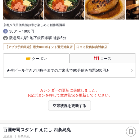
京都八代目儀兵衛お米が楽しめる創作居酒屋
3001～4000円
阪急烏丸駅･地下鉄四条駅 徒歩5分
【アプリ予約限定】最大800ポイント還元対象店
口コミ投稿特典対象店
クーポン
コース
★生ビール付き♪17時半までのご来店で90分飲み放題500円♪
カレンダーの更新に失敗しました。
下記ボタンを押して空席状況を更新してください。
空席状況を更新する
百圓寿司スタンド えにし 四条烏丸
居酒屋
四条烏丸