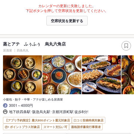
カレンダーの更新に失敗しました。
下記ボタンを押して空席状況を更新してください。
空席状況を更新する
蒸とアテ ふぅふぅ 烏丸六角店
居酒屋
四条烏丸
小籠包・餃子・中華・アテが楽しめる居酒屋
3001～4000円
地下鉄四条駅･阪急烏丸駅･京都河原町駅 徒歩8分!
【アプリ予約限定】最大800ポイント還元対象店
口コミ投稿特典対象店
ポイントプラス対象店
スマート支払い可
適格請求書発行事業者