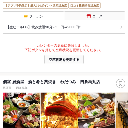
【アプリ予約限定】最大350ポイント還元対象店
口コミ投稿特典対象店
クーポン
コース
【生ビールOK】飲み放題90分2500円→2000円!!
カレンダーの更新に失敗しました。
下記ボタンを押して空席状況を更新してください。
空席状況を更新する
個室 居酒屋 酒と肴と藁焼き わだつみ 四条烏丸店
居酒屋
四条烏丸