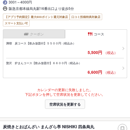
3001～4000円
阪急京都本線烏丸駅16番出口より徒歩5分
【アプリ予約限定】最大800ポイント還元対象店
口コミ投稿特典対象店
スマート支払い可
クーポン
コース
満喫 炭コース【飲み放題付】５５００円（税込み）
5,500円
（税込）
贅沢 炉まんコース【飲み放題付】６６００円（税込み）
6,600円
（税込）
カレンダーの更新に失敗しました。
下記ボタンを押して空席状況を更新してください。
空席状況を更新する
炭焼きとおばんざい まんざら亭 NISHIKI 四条烏丸