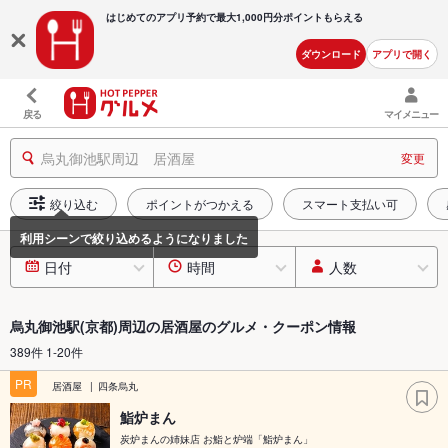
はじめてのアプリ予約で最大
1,000円分ポイントもらえる
ダウンロード
アプリで開く
戻る
マイメニュー
烏丸御池駅周辺 居酒屋
変更
絞り込む
ポイントがつかえる
スマート支払い可
日付
時間
人数
烏丸御池駅(京都)周辺の居酒屋のグルメ・クーポン情報
389件 1-20件
PR
居酒屋
四条烏丸
鮨炉まん
炭炉まんの姉妹店 お鮨と炉端「鮨炉まん」