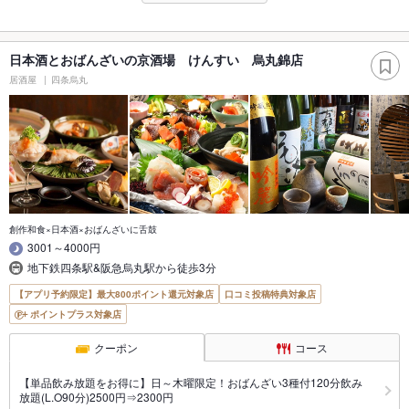
日本酒とおばんざいの京酒場 けんすい 烏丸錦店
居酒屋
四条烏丸
創作和食×日本酒×おばんざいに舌鼓
3001～4000円
地下鉄四条駅&阪急烏丸駅から徒歩3分
【アプリ予約限定】最大800ポイント還元対象店
口コミ投稿特典対象店
ポイントプラス対象店
クーポン
コース
【単品飲み放題をお得に】日～木曜限定！おばんざい3種付120分飲み
放題(L.O90分)2500円⇒2300円