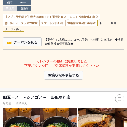
個室
カード
禁煙席
喫煙席
【アプリ予約限定】最大800ポイント還元対象店
口コミ投稿特典対象店
ポイントプラス対象店
スマート支払い可
適格請求書発行事業者
ネット予約可
クーポンあり
【宴会】10名様以上のコース予約で≪幹事1名無料≫ ◆地酒
クーポンを見る
50種飲放＆個室完備◆
カレンダーの更新に失敗しました。
下記ボタンを押して空席状況を更新してください。
空席状況を更新する
四五＝ノ ～シノゴノ～ 四条烏丸店
居酒屋
四条烏丸