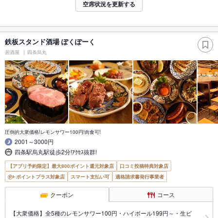
空席状況を更新する
鉄板スタンド酒場 ぽくぽーく
居酒屋
四条烏丸
圧倒的大衆価格!レモンサワー100円!肉食可!
2001～3000円
四条駅烏丸駅徒歩2分!ｱｸｾｽ抜群!
【アプリ予約限定】最大800ポイント還元対象店
口コミ投稿特典対象店
ポイントプラス対象店
スマート支払い可
適格請求書発行事業者
クーポン
コース
【大衆価格】全5種のレモンサワー100円・ハイボール199円～・生ビ