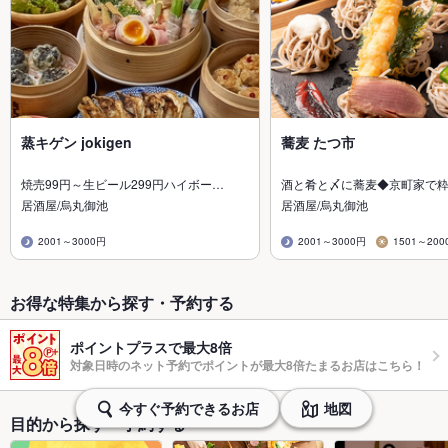
蒸キゲン jokigen
蕎麦 たつ市
焼売99円～生ビール299円ハイボー…
酒と肴と〆に蕎麦◆京町家で
居酒屋/烏丸御池
居酒屋/烏丸御池
2001～3000円
2001～3000円
1501～200
お得な特集から探す・予約する
ポイントプラスで最大8倍
対象日時のネット予約でポイントが最大8倍たまるお店はこちら！
今すぐ予約できるお店
地図
目的から探す・予約する