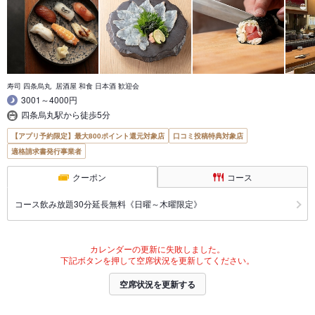
寿司 四条烏丸 居酒屋 和食 日本酒 歓迎会
3001～4000円
四条烏丸駅から徒歩5分
【アプリ予約限定】最大800ポイント還元対象店
口コミ投稿特典対象店
適格請求書発行事業者
クーポン
コース
コース飲み放題30分延長無料《日曜～木曜限定》
カレンダーの更新に失敗しました。
下記ボタンを押して空席状況を更新してください。
空席状況を更新する