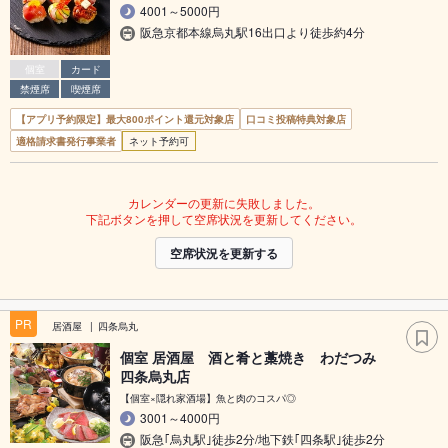
4001～5000円
阪急京都本線烏丸駅16出口より徒歩約4分
個室
カード
禁煙席
喫煙席
【アプリ予約限定】最大800ポイント還元対象店
口コミ投稿特典対象店
適格請求書発行事業者
ネット予約可
カレンダーの更新に失敗しました。
下記ボタンを押して空席状況を更新してください。
空席状況を更新する
PR
居酒屋
四条烏丸
個室 居酒屋 酒と肴と藁焼き わだつみ
四条烏丸店
【個室×隠れ家酒場】魚と肉のコスパ◎
3001～4000円
阪急｢烏丸駅｣徒歩2分/地下鉄｢四条駅｣徒歩2分