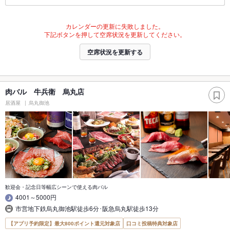
カレンダーの更新に失敗しました。
下記ボタンを押して空席状況を更新してください。
空席状況を更新する
肉バル 牛兵衛 烏丸店
居酒屋
烏丸御池
歓迎会・記念日等幅広シーンで使える肉バル
4001～5000円
市営地下鉄烏丸御池駅徒歩6分･阪急烏丸駅徒歩13分
【アプリ予約限定】最大800ポイント還元対象店
口コミ投稿特典対象店