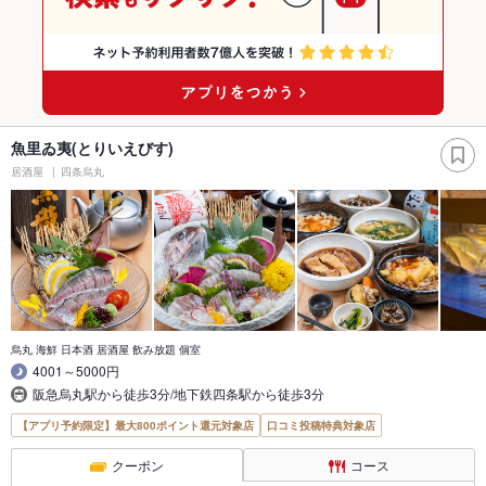
魚里ゐ夷(とりいえびす)
居酒屋
四条烏丸
烏丸 海鮮 日本酒 居酒屋 飲み放題 個室
4001～5000円
阪急烏丸駅から徒歩3分/地下鉄四条駅から徒歩3分
【アプリ予約限定】最大800ポイント還元対象店
口コミ投稿特典対象店
クーポン
コース