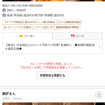
藁焼き×活魚と肉が自慢の個室居酒屋♪
3001～4000円
阪急｢烏丸駅｣徒歩2分/地下鉄｢四条駅｣徒歩2分
【アプリ予約限定】最大800ポイント還元対象店
口コミ投稿特典対象店
ポイントプラス対象店
スマート支払い可
適格請求書発行事業者
クーポン
コース
【宴会】10名様以上のコース予約で≪幹事1名無料≫ ◆地酒50種飲放
＆個室完備◆
カレンダーの更新に失敗しました。
下記ボタンを押して空席状況を更新してください。
空席状況を更新する
鮨炉まん
居酒屋
四条烏丸