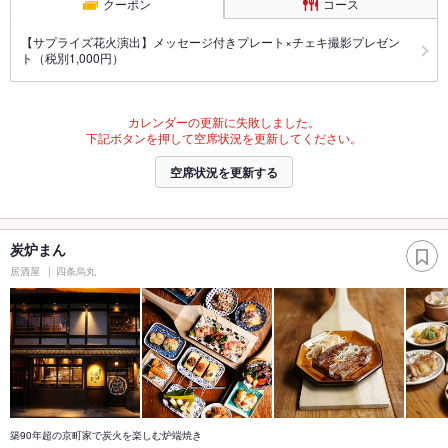
クーポン
コース
【サプライズ花火演出】メッセージ付きプレート×チェキ撮影プレゼン
ト（税別1,000円）
カレンダーの更新に失敗しました。
下記ボタンを押して空席状況を更新してください。
空席状況を更新する
炭炉まん
居酒屋
四条烏丸
築90年超の京町家で炭火を楽しむ炉端焼き