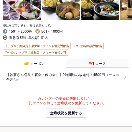
昼はそばランチを。夜は酒場として。
1501～2000円
501～1000円
阪急京都線｢烏丸駅｣直結
【アプリ予約限定】最大800ポイント還元対象店
口コミ投稿特典対象店
ポイントプラス対象店
スマート支払い可
クーポン
コース
【幹事さん必見！宴会・飲み会に】2時間飲み放題付！4500円コース≪
全6品≫
カレンダーの更新に失敗しました。
下記ボタンを押して空席状況を更新してください。
空席状況を更新する