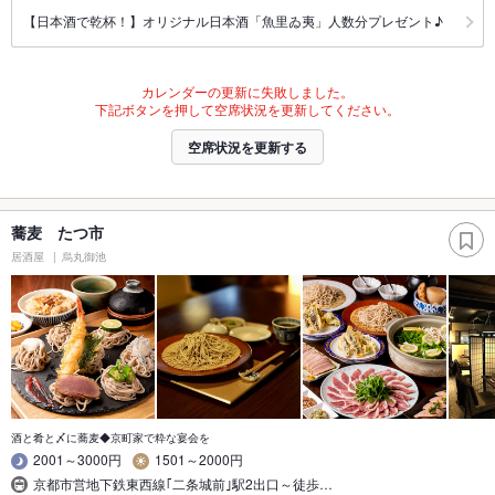
【日本酒で乾杯！】オリジナル日本酒「魚里ゐ夷」人数分プレゼント♪
カレンダーの更新に失敗しました。
下記ボタンを押して空席状況を更新してください。
空席状況を更新する
蕎麦 たつ市
居酒屋
烏丸御池
酒と肴と〆に蕎麦◆京町家で粋な宴会を
2001～3000円
1501～2000円
京都市営地下鉄東西線｢二条城前｣駅2出口～徒歩…