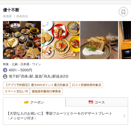
優十不断
居酒屋
四条烏丸
和食・土鍋・日本酒・ワイン
4001～5000円
地下鉄｢四条｣駅､阪急｢烏丸｣駅徒歩2分
【アプリ予約限定】最大800ポイント還元対象店
口コミ投稿特典対象店
スマート支払い可
適格請求書発行事業者
クーポン
コース
【大切な人のお祝いに】 季節フルーツとケーキのデザートプレート
〈メッセージ付き〉