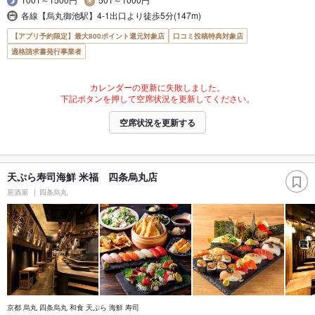
各線【烏丸御池駅】4-1出口より徒歩5分(147m)
【アプリ予約限定】最大800ポイント還元対象店
口コミ投稿特典対象店
適格請求書発行事業者
カレンダーの更新に失敗しました。
下記ボタンを押して空席状況を更新してください。
空席状況を更新する
天ぷら寿司海鮮 米福 四条烏丸店
居酒屋
四条烏丸
京都 烏丸 四条烏丸 和食 天ぷら 海鮮 寿司