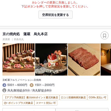
カレンダーの更新に失敗しました。
下記ボタンを押して空席状況を更新してください。
空席状況を更新する
京の焼肉処 蓮蔵 烏丸本店
居酒屋
四条烏丸
京町屋フルリノベーション×京焼肉
5001～6000円
1501～2000円
烏丸御池徒歩5分 / 烏丸駅徒歩8分
【アプリ予約限定】最大800ポイント還元対象店
口コミ投稿特典対象店
COIN+支払い可
ポイントプラス対象店
スマート支払い可