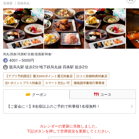
居酒屋
四条烏丸
烏丸/四条/河原町/京都/居酒屋/和食/
4001～5000円
阪烏丸駅 徒歩2分/地下鉄烏丸線 四条駅 徒歩2分
【アプリ予約限定】最大800ポイント還元対象店
口コミ投稿特典対象店
ポイントプラス対象店
スマート支払い可
適格請求書発行事業者
クーポン
コース
【ご宴会に！】8名様以上のご予約で幹事様1名様無料！
カレンダーの更新に失敗しました。
下記ボタンを押して空席状況を更新してください。