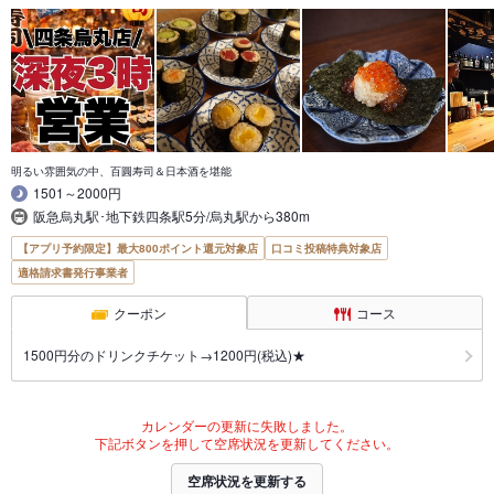
明るい雰囲気の中、百圓寿司＆日本酒を堪能
1501～2000円
阪急烏丸駅･地下鉄四条駅5分/烏丸駅から380m
【アプリ予約限定】最大800ポイント還元対象店
口コミ投稿特典対象店
適格請求書発行事業者
クーポン
コース
1500円分のドリンクチケット→1200円(税込)★
カレンダーの更新に失敗しました。
下記ボタンを押して空席状況を更新してください。
空席状況を更新する