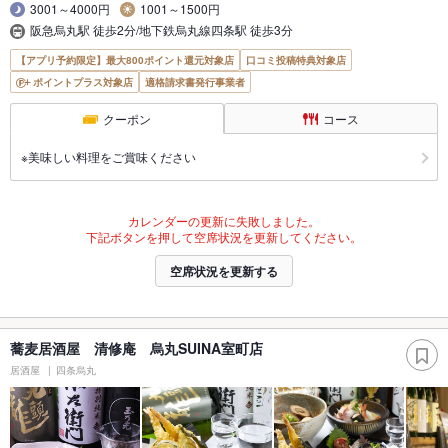
3001～4000円
1001～1500円
阪急烏丸駅 徒歩2分/地下鉄烏丸線四条駅 徒歩3分
【アプリ予約限定】最大800ポイント還元対象店
口コミ投稿特典対象店
ポイントプラス対象店
適格請求書発行事業者
クーポン
コース
※美味しい料理をご賞味ください
カレンダーの更新に失敗しました。
下記ボタンを押して空席状況を更新してください。
空席状況を更新する
蕎麦居酒屋 清修庵 烏丸SUINA室町店
居酒屋
四条烏丸