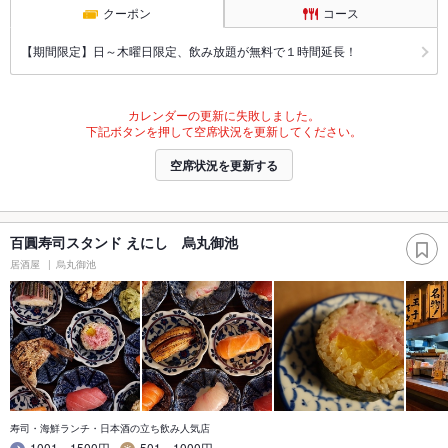
クーポン
コース
【期間限定】日～木曜日限定、飲み放題が無料で１時間延長！
カレンダーの更新に失敗しました。
下記ボタンを押して空席状況を更新してください。
空席状況を更新する
百圓寿司スタンド えにし 烏丸御池
居酒屋
烏丸御池
寿司・海鮮ランチ・日本酒の立ち飲み人気店
1001～1500円
501～1000円