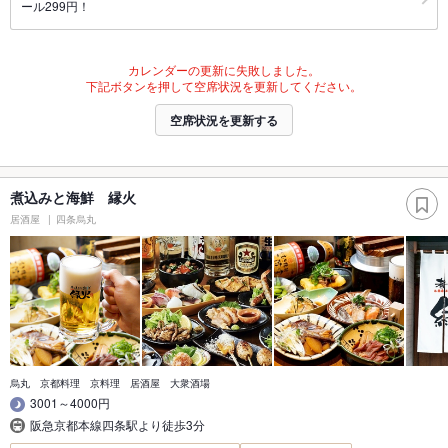
ール299円！
カレンダーの更新に失敗しました。
下記ボタンを押して空席状況を更新してください。
空席状況を更新する
煮込みと海鮮 縁火
居酒屋
四条烏丸
烏丸 京都料理 京料理 居酒屋 大衆酒場
3001～4000円
阪急京都本線四条駅より徒歩3分