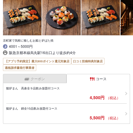
京町家で気軽に愉しむお鮨と炉ばた焼
4001～5000円
阪急京都本線烏丸駅16出口より徒歩約4分
【アプリ予約限定】最大800ポイント還元対象店
口コミ投稿特典対象店
適格請求書発行事業者
クーポン
コース
鮨炉まん 高倉全９品飲み放題付コース
4,500円
（税込）
鮨炉まん 錦全10品飲み放題付コース
5,500円
（税込）