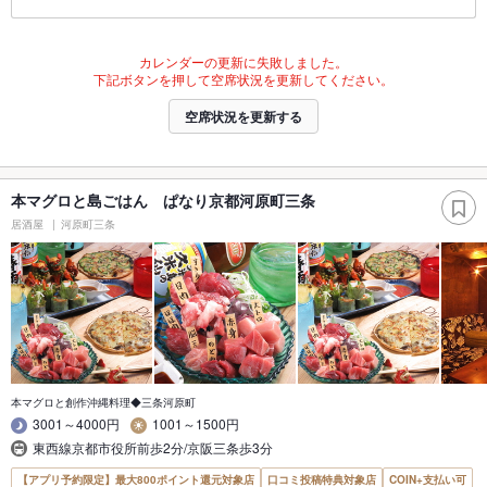
カレンダーの更新に失敗しました。
下記ボタンを押して空席状況を更新してください。
空席状況を更新する
本マグロと島ごはん ぱなり京都河原町三条
居酒屋
河原町三条
本マグロと創作沖縄料理◆三条河原町
3001～4000円
1001～1500円
東西線京都市役所前歩2分/京阪三条歩3分
【アプリ予約限定】最大800ポイント還元対象店
口コミ投稿特典対象店
COIN+支払い可