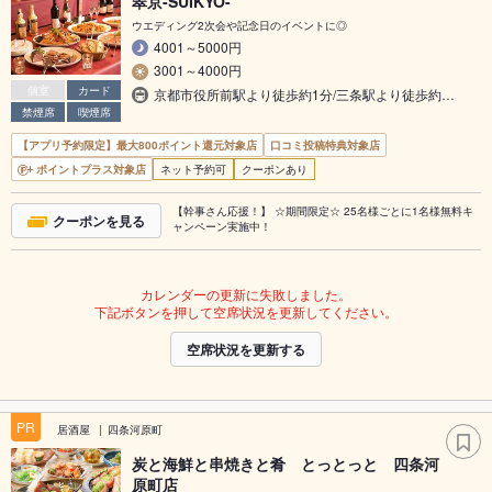
翠京-SUIKYO-
ウエディング2次会や記念日のイベントに◎
4001～5000円
3001～4000円
個室
カード
京都市役所前駅より徒歩約1分/三条駅より徒歩約…
禁煙席
喫煙席
【アプリ予約限定】最大800ポイント還元対象店
口コミ投稿特典対象店
ポイントプラス対象店
ネット予約可
クーポンあり
【幹事さん応援！】 ☆期間限定☆ 25名様ごとに1名様無料キ
クーポンを見る
ャンペーン実施中！
カレンダーの更新に失敗しました。
下記ボタンを押して空席状況を更新してください。
空席状況を更新する
PR
居酒屋
四条河原町
炭と海鮮と串焼きと肴 とっとっと 四条河
原町店