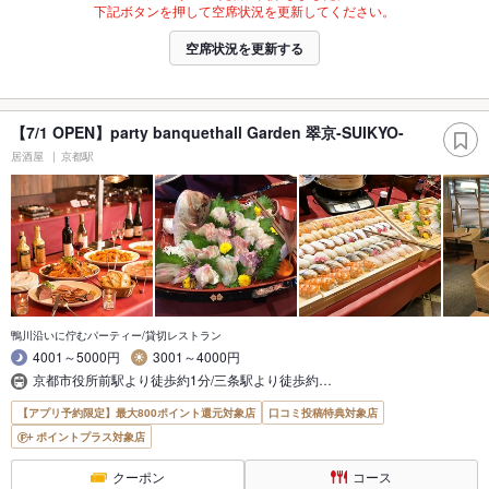
下記ボタンを押して空席状況を更新してください。
空席状況を更新する
【7/1 OPEN】party banquethall Garden 翠京-SUIKYO-
居酒屋
京都駅
鴨川沿いに佇むパーティー/貸切レストラン
4001～5000円
3001～4000円
京都市役所前駅より徒歩約1分/三条駅より徒歩約…
【アプリ予約限定】最大800ポイント還元対象店
口コミ投稿特典対象店
ポイントプラス対象店
クーポン
コース