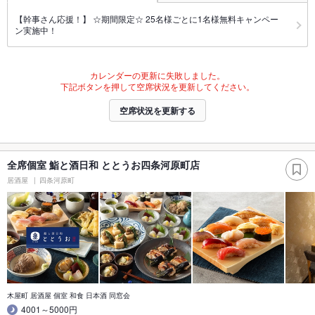
【幹事さん応援！】 ☆期間限定☆ 25名様ごとに1名様無料キャンペー
ン実施中！
カレンダーの更新に失敗しました。
下記ボタンを押して空席状況を更新してください。
空席状況を更新する
全席個室 鮨と酒日和 ととうお四条河原町店
居酒屋
四条河原町
木屋町 居酒屋 個室 和食 日本酒 同窓会
4001～5000円