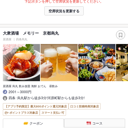
下記ボタンを押して空席状況を更新してください。
空席状況を更新する
大衆酒場 メモリー 京都烏丸
居酒屋
四条烏丸
居酒屋 烏丸 飲み放題 海鮮 おでん 昼飲み
2001～3000円
四条･烏丸駅から徒歩3分!河原町駅からも徒歩3分!
【アプリ予約限定】最大800ポイント還元対象店
口コミ投稿特典対象店
ポイントプラス対象店
スマート支払い可
クーポン
コース