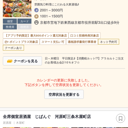
雰囲気◎料理にこだわる大衆酒場♪
2001～3000円
1001～1500円
個室
カード
京都市営地下鉄東西線京都市役所前駅3出口徒歩9分
禁煙席
喫煙席
【アプリ予約限定】最大800ポイント還元対象店
口コミ投稿特典対象店
ポイントプラス対象店
スマート支払い可
適格請求書発行事業者
ネット予約可
クーポンあり
日～木曜日 平日限定♪【消費税カット!?】アラカルトご注文
クーポンを見る
のお客様お会計10％オフ☆
カレンダーの更新に失敗しました。
下記ボタンを押して空席状況を更新してください。
空席状況を更新する
全席個室居酒屋 じぱんぐ 河原町三条木屋町店
居酒屋
木屋町