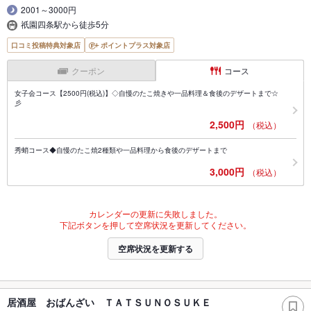
2001～3000円
祇園四条駅から徒歩5分
口コミ投稿特典対象店
ポイントプラス対象店
クーポン
コース
女子会コース【2500円(税込)】◇自慢のたこ焼きや一品料理＆食後のデザートまで☆
彡
2,500円
（税込）
秀蛸コース◆自慢のたこ焼2種類や一品料理から食後のデザートまで
3,000円
（税込）
カレンダーの更新に失敗しました。
下記ボタンを押して空席状況を更新してください。
空席状況を更新する
居酒屋 おばんざい ＴＡＴＳＵＮＯＳＵＫＥ