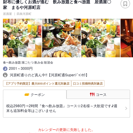
財布に優しくお酒が進む 飲み放題と食べ放題 居酒屋〇
家 まるや河原町店
居酒屋
四条河原町
食べ飲み放題:堀ごたつ:飲み会:歓迎会
2001～3000円
河原町通りのど真ん中!!【河原町通Superｼﾞｬﾝｶﾗ】
【アプリ予約限定】最大800ポイント還元対象店
口コミ投稿特典対象店
クーポン
コース
税込2980円⇒2時間『食べ飲み放題』コース☆2名様～大歓迎です♪週
末も追加料金等はございません
カレンダーの更新に失敗しました。