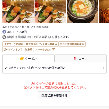
あの子とあれとこれと食べたい創作居酒屋
3001～4000円
阪急｢河原町駅｣/地下鉄｢四条駅｣より徒歩5分★｡
【アプリ予約限定】最大800ポイント還元対象店
口コミ投稿特典対象店
ポイントプラス対象店
スマート支払い可
クーポン
コース
♪17時半までのご来店で90分飲み放題500円♪
カレンダーの更新に失敗しました。
下記ボタンを押して空席状況を更新してください。
空席状況を更新する