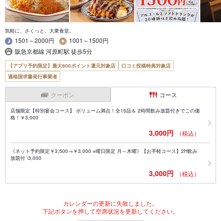
気軽に、さくっと、大衆食堂。
1501～2000円
1001～1500円
阪急京都線 河原町駅 徒歩5分
【アプリ予約限定】最大800ポイント還元対象店
口コミ投稿特典対象店
適格請求書発行事業者
クーポン
コース
店舗限定【特別宴会コース】 ボリューム満点！全15品＆ 2時間飲み放題付きでこの価
格！￥3,000
3,000円
（税込）
《ネット予約限定￥3,500→￥3,000 ※曜日限定 月～木曜》【お手軽コース】2H飲み
放題付 \3,000
3,000円
（税込）
カレンダーの更新に失敗しました。
下記ボタンを押して空席状況を更新してください。