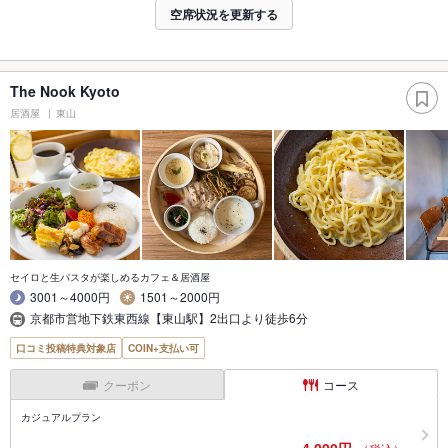
空席状況を更新する
The Nook Kyoto
居酒屋
東山
セイロと生パスタが楽しめるカフェ＆居酒屋
3001～4000円
1501～2000円
京都市営地下鉄東西線【東山駅】2出口より徒歩6分
口コミ投稿特典対象店
COIN+支払い可
クーポン
コース
カジュアルプラン
4,000円