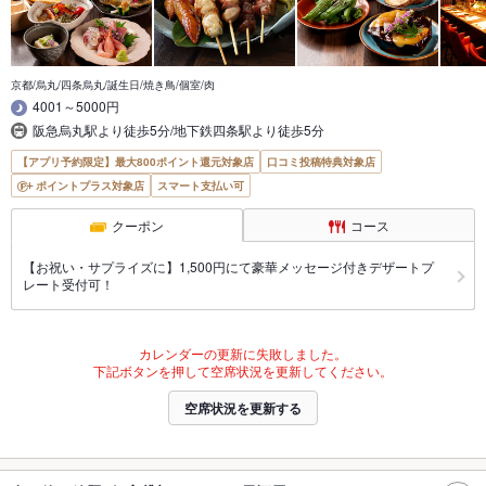
京都/烏丸/四条烏丸/誕生日/焼き鳥/個室/肉
4001～5000円
阪急烏丸駅より徒歩5分/地下鉄四条駅より徒歩5分
【アプリ予約限定】最大800ポイント還元対象店
口コミ投稿特典対象店
ポイントプラス対象店
スマート支払い可
クーポン
コース
【お祝い・サプライズに】1,500円にて豪華メッセージ付きデザートプ
レート受付可！
カレンダーの更新に失敗しました。
下記ボタンを押して空席状況を更新してください。
空席状況を更新する