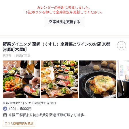
カレンダーの更新に失敗しました。
下記ボタンを押して空席状況を更新してください。
空席状況を更新する
野菜ダイニング 薬師（くすし）京野菜とワインのお店 京都
河原町木屋町
居酒屋
河原町三条
京都/京野菜/ワイン/女子会/誕生日/記念日
4001～5000円
京阪三条駅より徒歩約5分/阪急河原町駅より徒歩…
口コミ投稿特典対象店