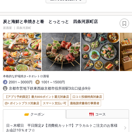
炭と海鮮と串焼きと肴 とっとっと 四条河原町店
居酒屋
四条河原町
本格的な炉端焼き×ネオレトロ酒場
2001～3000円
1001～1500円
京都市営地下鉄東西線京都市役所前駅3出口徒歩9分
【アプリ予約限定】最大800ポイント還元対象店
口コミ投稿特典対象店
ポイントプラス対象店
スマート支払い可
適格請求書発行事業者
クーポン
コース
日～木曜日 平日限定♪【消費税カット!?】アラカルトご注文のお客様
お会計10％オフ☆