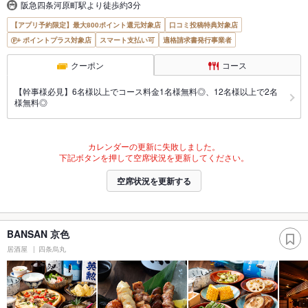
阪急四条河原町駅より徒歩約3分
【アプリ予約限定】最大800ポイント還元対象店
口コミ投稿特典対象店
ポイントプラス対象店
スマート支払い可
適格請求書発行事業者
クーポン
コース
【幹事様必見】6名様以上でコース料金1名様無料◎、12名様以上で2名
様無料◎
カレンダーの更新に失敗しました。
下記ボタンを押して空席状況を更新してください。
空席状況を更新する
BANSAN 京色
居酒屋
四条烏丸