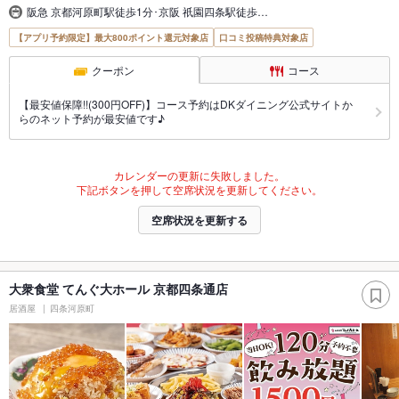
阪急 京都河原町駅徒歩1分･京阪 祇園四条駅徒歩…
【アプリ予約限定】最大800ポイント還元対象店
口コミ投稿特典対象店
クーポン
コース
【最安値保障!!(300円OFF)】コース予約はDKダイニング公式サイトか
らのネット予約が最安値です♪
カレンダーの更新に失敗しました。
下記ボタンを押して空席状況を更新してください。
空席状況を更新する
大衆食堂 てんぐ大ホール 京都四条通店
居酒屋
四条河原町