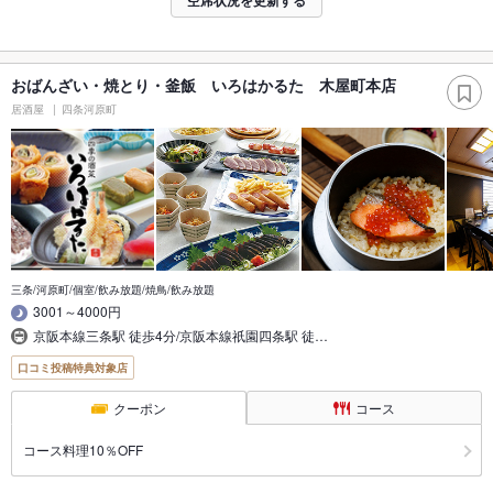
空席状況を更新する
おばんざい・焼とり・釜飯 いろはかるた 木屋町本店
居酒屋
四条河原町
三条/河原町/個室/飲み放題/焼鳥/飲み放題
3001～4000円
京阪本線三条駅 徒歩4分/京阪本線祇園四条駅 徒…
口コミ投稿特典対象店
クーポン
コース
コース料理10％OFF