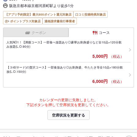
阪急京都本線京都河原町駅より徒歩1分
【アプリ予約限定】最大800ポイント還元対象店
口コミ投稿特典対象店
ポイントプラス対象店
適格請求書発行事業者
クーポン
コース
人気NO1！【満腹コース】一部食べ放題あり◎豪華お刺身盛りなど全10品+120分飲
み放題(L.O.90分)
5,000円
（税込）
【３rd(サード)の贅沢コース】一部食放あり◎お刺身盛、牛たたき等全10品+180分飲
放(L.O.150分)
6,000円
（税込）
カレンダーの更新に失敗しました。
下記ボタンを押して空席状況を更新してください。
空席状況を更新する