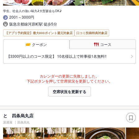
学生、社会人の強い味方♪大型宴会もOK♪
2001～3000円
阪急京都線河原町駅 徒歩5分
【アプリ予約限定】最大800ポイント還元対象店
口コミ投稿特典対象店
クーポン
コース
【3300円以上のコース限定】 10名様以上で幹事様1名無料!!
カレンダーの更新に失敗しました。
下記ボタンを押して空席状況を更新してください。
空席状況を更新する
と 四条烏丸店
居酒屋
四条烏丸