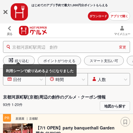
はじめてのアプリ予約で最大
1,000円分ポイントもらえる
ダウンロード
アプリで開く
戻る
マイメニュー
京都河原町駅周辺 創作
変更
絞り込む
ポイントがつかえる
スマート支払い可
日付
時間
人数
京都河原町駅(京都)周辺の創作のグルメ・クーポン情報
93件 1-20件
地図から探す
PR
居酒屋
京都駅
【7/1 OPEN】party banquethall Garden