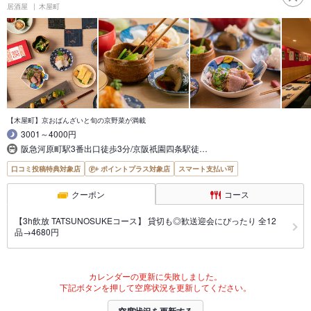
居酒屋
木屋町
【木屋町】京おばんざいと旬の京野菜が満載
3001～4000円
阪急河原町駅3番出口徒歩3分/京阪祇園四条駅徒…
口コミ投稿特典対象店
ポイントプラス対象店
スマート支払い可
クーポン
コース
【3h飲放 TATSUNOSUKEコース】 貸切も◎歓送迎会にぴったり 全12
品→4680円
カレンダーの更新に失敗しました。
下記ボタンを押して空席状況を更新してください。