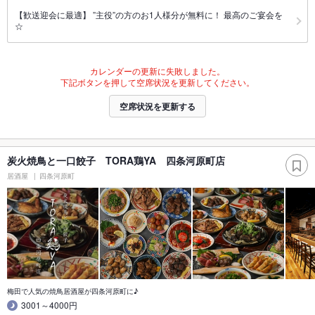
【歓送迎会に最適】 ”主役”の方のお1人様分が無料に！ 最高のご宴会を
☆
カレンダーの更新に失敗しました。
下記ボタンを押して空席状況を更新してください。
空席状況を更新する
炭火焼鳥と一口餃子 TORA鶏YA 四条河原町店
居酒屋
四条河原町
梅田で人気の焼鳥居酒屋が四条河原町に♪
3001～4000円