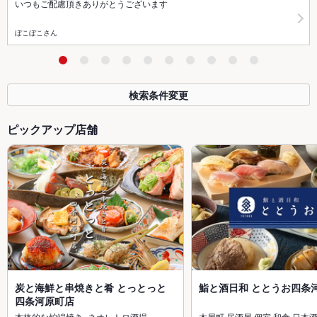
いつもご配慮頂きありがとうございます
ぼこぼこさん
検索条件変更
ピックアップ店舗
炭と海鮮と串焼きと肴 とっとっと
鮨と酒日和 ととうお四条
四条河原町店
本格的な炉端焼き×ネオレトロ酒場
木屋町 居酒屋 個室 和食 日本酒