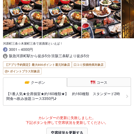
河原町三条☆木屋町三条で居酒屋といえば！
3001～4000円
阪急河原町駅から徒歩5分/京阪三条駅より徒歩5分
【アプリ予約限定】最大800ポイント還元対象店
口コミ投稿特典対象店
ポイントプラス対象店
クーポン
コース
【1番人気★全席個室★約160種類★】 約160種類 スタンダード2時
間食べ飲み放題コース3350円♪
カレンダーの更新に失敗しました。
下記ボタンを押して空席状況を更新してください。
空席状況を更新する