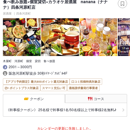
食べ飲み放題×個室貸切×カラオケ居酒屋 nanana（ナナ
ナ）四条河原町店
居酒屋
四条河原町
木屋町 河原町 個室 貸切 食べ放題
2001～3000円
阪急河原町駅徒歩 30秒/ｲﾏｰｼﾞｱﾑﾋﾞﾙ4F
【アプリ予約限定】最大800ポイント還元対象店
口コミ投稿特典対象店
ポイントプラス対象店
スマート支払い可
適格請求書発行事業者
クーポン
コース
《幹事様クーポン》 25名様で幹事様1名/50名様以上で幹事様2名無料♪
カレンダーの更新に失敗しました。