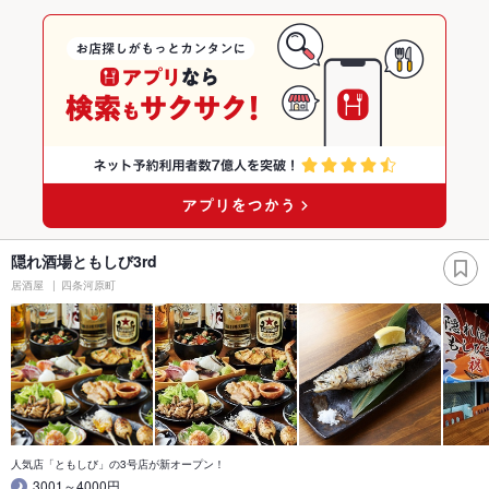
隠れ酒場ともしび3rd
居酒屋
四条河原町
人気店「ともしび」の3号店が新オープン！
3001～4000円