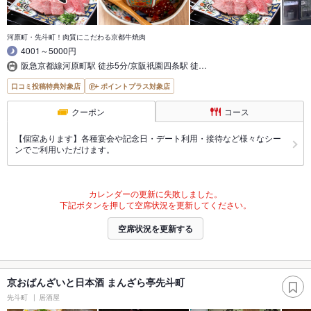
河原町・先斗町！肉質にこだわる京都牛焼肉
4001～5000円
阪急京都線河原町駅 徒歩5分/京阪祇園四条駅 徒…
口コミ投稿特典対象店
ポイントプラス対象店
クーポン
コース
【個室あります】各種宴会や記念日・デート利用・接待など様々なシー
ンでご利用いただけます。
カレンダーの更新に失敗しました。
下記ボタンを押して空席状況を更新してください。
空席状況を更新する
京おばんざいと日本酒 まんざら亭先斗町
先斗町
居酒屋