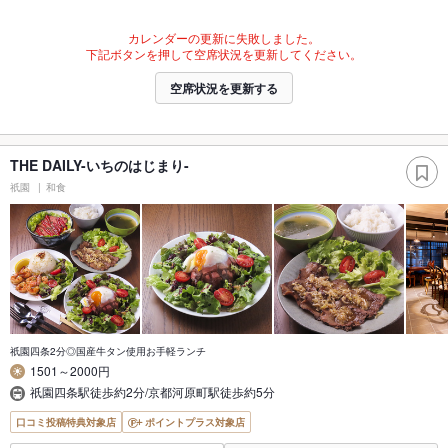
カレンダーの更新に失敗しました。
下記ボタンを押して空席状況を更新してください。
空席状況を更新する
THE DAILY-いちのはじまり-
祇園
和食
祇園四条2分◎国産牛タン使用お手軽ランチ
1501～2000円
祇園四条駅徒歩約2分/京都河原町駅徒歩約5分
口コミ投稿特典対象店
ポイントプラス対象店