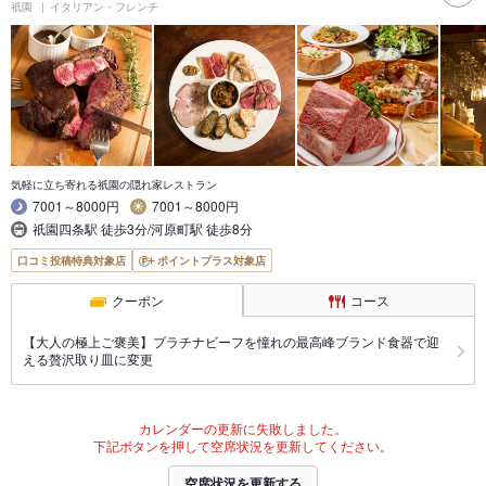
祇園
イタリアン・フレンチ
気軽に立ち寄れる祇園の隠れ家レストラン
7001～8000円
7001～8000円
祇園四条駅 徒歩3分/河原町駅 徒歩8分
口コミ投稿特典対象店
ポイントプラス対象店
クーポン
コース
【大人の極上ご褒美】プラチナビーフを憧れの最高峰ブランド食器で迎
える贅沢取り皿に変更
カレンダーの更新に失敗しました。
下記ボタンを押して空席状況を更新してください。
空席状況を更新する