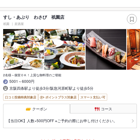
すし・あぶり わさび 祇園店
祇園
居酒屋
2名様～個室ＯＫ！上質な御料理のご堪能
5001～6000円
京阪四条駅より徒歩3分/阪急河原町駅より徒歩5分
口コミ投稿特典対象店
ポイントプラス対象店
スマート支払い可
クーポン
コース
【当日OK】人数×500円OFF ※ご予約の際にお申し付けください。