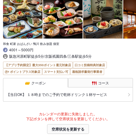
和食 町家 おばんざい 鴨川 飲み放題 個室
4001～5000円
阪急河原町駅徒歩5分/京阪祇園四条/三条駅徒歩5分
【アプリ予約限定】最大350ポイント還元対象店
口コミ投稿特典対象店
ポイントプラス対象店
スマート支払い可
適格請求書発行事業者
クーポン
コース
【当日OK】 １８時までのご予約で乾杯ドリンク１杯サービス
カレンダーの更新に失敗しました。
下記ボタンを押して空席状況を更新してください。
空席状況を更新する