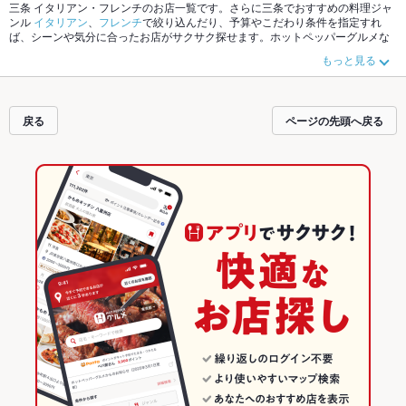
三条 イタリアン・フレンチのお店一覧です。さらに三条でおすすめの料理ジャ
ンル
イタリアン
、
フレンチ
で絞り込んだり、予算やこだわり条件を指定すれ
ば、シーンや気分に合ったお店がサクサク探せます。ホットペッパーグルメな
ら、お得なクーポンはもちろん、こだわりメニューや季節のおすすめ料理な
もっと見る
ど、お店の最新情報をご紹介しているので安心！24時間使える簡単便利なネッ
ト予約が使えるお店も拡大中です。友達どうしの飲み会にも、会社の宴会に
も、デートやパーティーにもお得に便利にホットペッパーグルメをご利用くだ
さい。
戻る
ページの先頭へ戻る