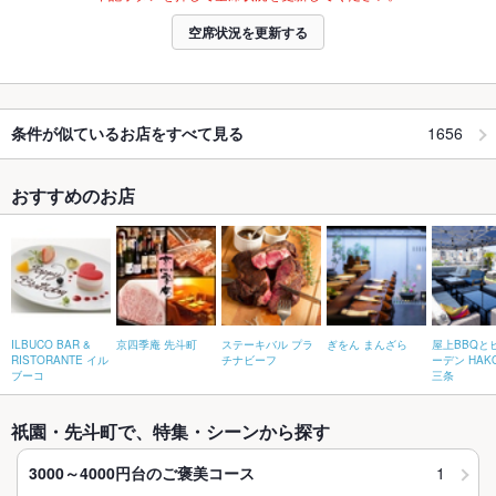
空席状況を更新する
1656
条件が似ているお店をすべて見る
おすすめのお店
ILBUCO BAR &
京四季庵 先斗町
ステーキバル プラ
ぎをん まんざら
屋上BBQと
RISTORANTE イル
チナビーフ
ーデン HAK
ブーコ
三条
祇園・先斗町で、特集・シーンから探す
1
3000～4000円台のご褒美コース