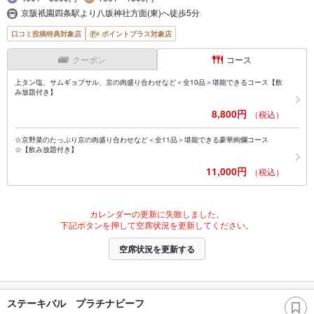
京阪祇園四条駅より八坂神社方面(東)へ徒歩5分
口コミ投稿特典対象店
ポイントプラス対象店
クーポン
コース
上タン塩、サムギョプサル、京の肉盛り合わせなど＜全10品＞堪能できるコース【飲
み放題付き】
8,800円
（税込）
☆京野菜のたっぷり京の肉盛り合わせなど＜全11品＞堪能できる豪華絢爛コース
☆【飲み放題付き】
11,000円
（税込）
カレンダーの更新に失敗しました。
下記ボタンを押して空席状況を更新してください。
空席状況を更新する
ステーキバル プラチナビーフ