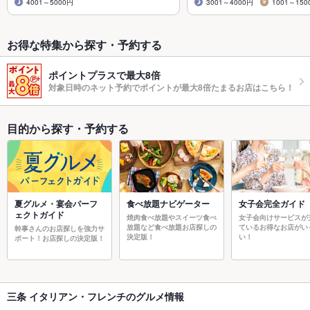
4001～5000円
3001～4000円
1001～150
お得な特集から探す・予約する
ポイントプラスで最大8倍
対象日時のネット予約でポイントが最大8倍たまるお店はこちら！
目的から探す・予約する
夏グルメ・宴会パーフ
食べ放題ナビゲーター
女子会完全ガイド
ェクトガイド
焼肉食べ放題やスイーツ食べ
女子会向けサービスが
放題など食べ放題お店探しの
ているお得なお店がい
幹事さんのお店探しを強力サ
決定版！
い！
ポート！お店探しの決定版！
三条 イタリアン・フレンチのグルメ情報