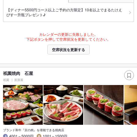
【ディナー5500円コース以上ご予約の方限定】10名以上でまるたけえ
びす一升瓶プレゼント♪
カレンダーの更新に失敗しました。
下記ボタンを押して空席状況を更新してください。
空席状況を更新する
祇園焼肉 石屋
祇園
居酒屋
ブランド和牛『京の肉』を堪能できる焼肉店
4001～5000円
1001～1500円