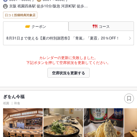
京阪 祇園四条駅 徒歩10分/阪急 河原町駅 徒歩…
口コミ投稿特典対象店
クーポン
コース
8月31日まで使える【夏の特別謝恩祭】「青嵐」「夏霞」20％OFF！
カレンダーの更新に失敗しました。
下記ボタンを押して空席状況を更新してください。
空席状況を更新する
ぎをん今福
祇園
和食