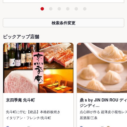
検索条件変更
ピックアップ店舗
京四季庵 先斗町
鼎 s by JIN DIN ROU
ジンディ…
先斗町に佇む【絶品】本格鉄板焼き
点心師が作る 超薄皮小籠包レ
イタリアン・フレンチ/先斗町
居酒屋/三条