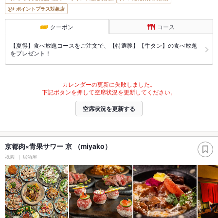
ポイントプラス対象店
クーポン
コース
【夏得】食べ放題コースをご注文で、【特選豚】【牛タン】の食べ放題
をプレゼント！
カレンダーの更新に失敗しました。
下記ボタンを押して空席状況を更新してください。
空席状況を更新する
京都肉×青果サワー 京 （miyako）
祇園
居酒屋