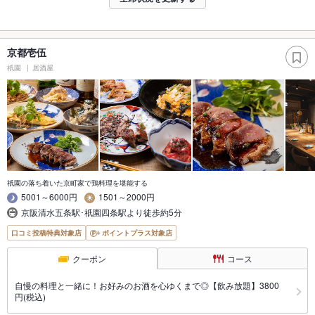
京都壱伍
祇園
居酒屋
祇園の落ち着いた京町家で鶏料理を堪能する
5001～6000円
1501～2000円
京阪清水五条駅･祇園四条駅より徒歩約5分
口コミ投稿特典対象店
ポイントプラス対象店
クーポン
コース
自慢の料理と一緒に！お好みのお酒を心ゆくまで◎【飲み放題】3800
円(税込)