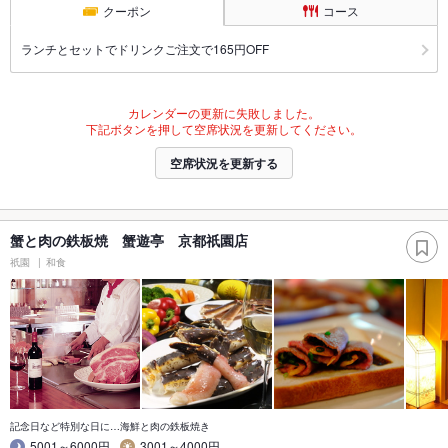
クーポン
コース
ランチとセットでドリンクご注文で165円OFF
カレンダーの更新に失敗しました。
下記ボタンを押して空席状況を更新してください。
空席状況を更新する
蟹と肉の鉄板焼 蟹遊亭 京都祇園店
祇園
和食
記念日など特別な日に…海鮮と肉の鉄板焼き
5001～6000円
3001～4000円