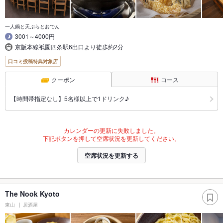
一人鍋と天ぷらとおでん
3001～4000円
京阪本線祇園四条駅6出口より徒歩約2分
口コミ投稿特典対象店
クーポン
コース
【時間帯指定なし】5名様以上で1ドリンク♪
カレンダーの更新に失敗しました。
下記ボタンを押して空席状況を更新してください。
空席状況を更新する
The Nook Kyoto
東山
居酒屋