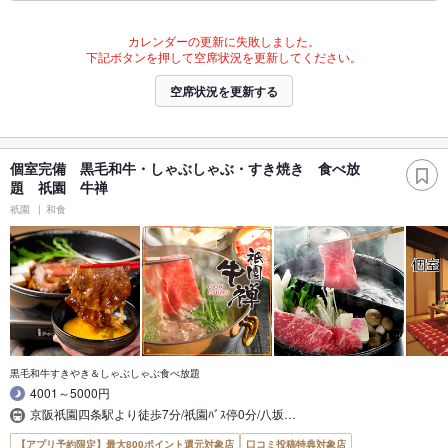
カレンダーの更新に失敗しました。
下記ボタンを押して空席状況を更新してください。
空席状況を更新する
個室完備 黒毛和牛・しゃぶしゃぶ・すき焼き 食べ放
題 祇園 牛禅
祇園
和食
黒毛和牛すきやき＆しゃぶしゃぶ食べ放題
4001～5000円
京阪祇園四条駅より徒歩7分/祇園ﾊﾞｽ停0分/八坂…
【アプリ予約限定】最大800ポイント還元対象店
口コミ投稿特典対象店