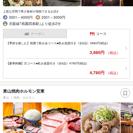
上質な空間で希少食材が堪能できるお店♪
3001～4000円
2001～3000円
京阪線｢祇園四条駅｣より徒歩2分
クーポン
コース
【季節を愉しむ】祇園で飲み会コース■飲み放題付き《全6品》3980円(税込)
3,980円
（税込）
【豪華絢爛】京コース■飲み放題付き《全6品》4780円(税込)
4,780円
（税込）
東山焼肉ホルモン安東
東山
焼肉・ホルモン