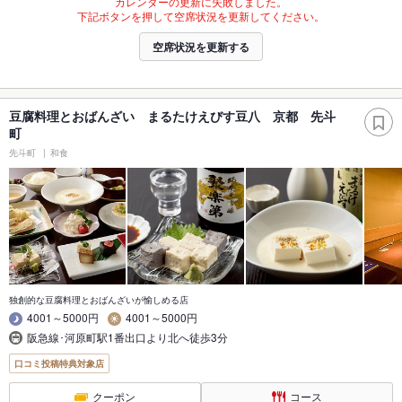
カレンダーの更新に失敗しました。
下記ボタンを押して空席状況を更新してください。
空席状況を更新する
豆腐料理とおばんざい まるたけえびす豆八 京都 先斗
町
先斗町
和食
独創的な豆腐料理とおばんざいが愉しめる店
4001～5000円
4001～5000円
阪急線･河原町駅1番出口より北へ徒歩3分
口コミ投稿特典対象店
クーポン
コース