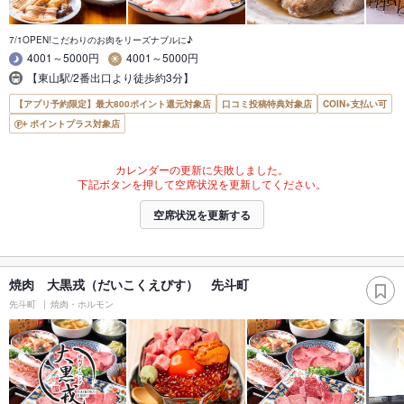
7/1OPEN!こだわりのお肉をリーズナブルに♪
4001～5000円
4001～5000円
【東山駅/2番出口より徒歩約3分】
【アプリ予約限定】最大800ポイント還元対象店
口コミ投稿特典対象店
COIN+支払い可
ポイントプラス対象店
カレンダーの更新に失敗しました。
下記ボタンを押して空席状況を更新してください。
空席状況を更新する
焼肉 大黒戎（だいこくえびす） 先斗町
先斗町
焼肉・ホルモン