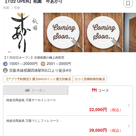
【7/22 OPEN】祇園 牛あかり
祇園
和食
【７月22日オープン】京都祇園の極上肉割烹
15001～20000円
2001～3000円
京阪本線祇園四条駅9出口より徒歩4分
【アプリ予約限定】最大800ポイント還元対象店
口コミ投稿特典対象店
クーポン
コース
純血但馬血統 万葉サーロインコース
22,000円
（税込）
純血但馬血統 万葉づくしフィレコース
29,000円
（税込）