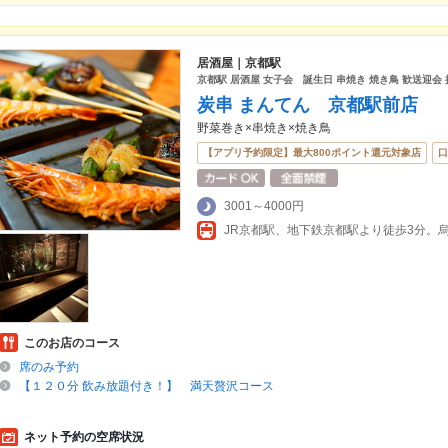
居酒屋｜京都駅
京都駅 居酒屋 女子会 誕生日 串焼き 焼き鳥 歓送迎会 
炭串 まんてん 京都駅前店
野菜巻き×串焼き×焼き鳥
【アプリ予約限定】最大800ポイント還元対象店
口
3001～4000円
JR京都駅、地下鉄京都駅より徒歩3分。
このお店のコース
席のみ予約
【１２０分 飲み放題付き！】 満天贅沢コース
ネット予約の空席状況