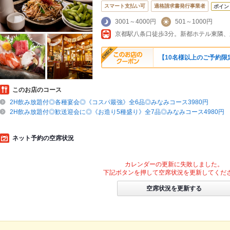
スマート支払い可
適格請求書発行事業者
ポイン
3001～4000円
501～1000円
京都駅八条口徒歩3分。新都ホテル東隣
【10名様以上のご予約限
このお店のコース
2H飲み放題付◎各種宴会◎《コスパ最強》全6品◎みなみコース3980円
2H飲み放題付◎歓送迎会に◎《お造り5種盛り》全7品◎みなみコース4980円
ネット予約の空席状況
カレンダーの更新に失敗しました。
下記ボタンを押して空席状況を更新してくだ
空席状況を更新する