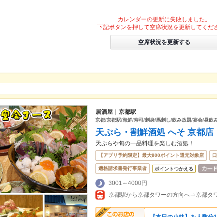
カレンダーの更新に失敗しました。
下記ボタンを押して空席状況を更新してくだ
空席状況を更新する
居酒屋｜京都駅
京都/京都駅/海鮮/寿司/刺身/馬刺し/飲み放題/宴会/昼飲
天ぷら・割鮮酒処 へそ 京都店
天ぷらや旬の一品料理を楽しむ酒処！
【アプリ予約限定】最大800ポイント還元対象店
口
適格請求書発行事業者
ポイントつかえる
3001～4000円