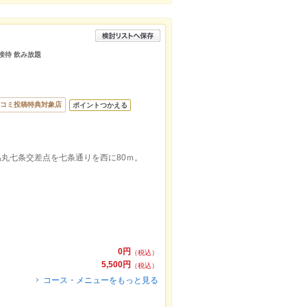
接待 飲み放題
コミ投稿特典対象店
ポイントつかえる
烏丸七条交差点を七条通りを西に80ｍ。
0円
（税込）
5,500円
（税込）
コース・メニューをもっと見る