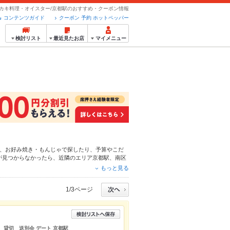
カキ料理・オイスター/京都駅のおすすめ・クーポン情報
コンテンツガイド
クーポン 予約 ホットペッパー
検討リスト
最近見たお店
マイメニュー
、
お好み焼き・もんじゃ
で探したり、予算やこだ
が見つからなかったら、近隣のエリア
京都駅
、
南区
もちろん、こだわりメニュー
からあげ
、
お茶漬け
、
もっと見る
簡単便利なネット予約が使えるお店も拡大中です。
パーグルメをご利用ください。
1/3ページ
い 貸切 送別会 デート 京都駅