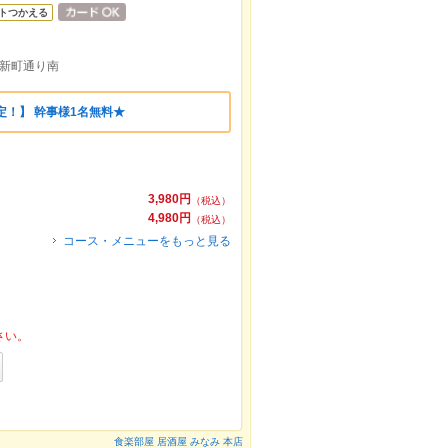
トつかえる
、新町通り南
定！】 幹事様1名無料★
3,980円
（税込）
4,980円
（税込）
コース・メニューをもっと見る
さい。
食楽部屋 居酒屋 みなみ 本店