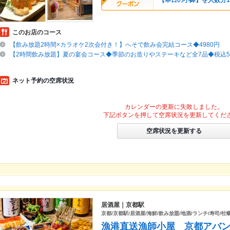
【本日の小鉢】を人数分
このお店のコース
【飲み放題2時間×カラオケ2次会付き！】へそで飲み会完結コース◆4980円
【2時間飲み放題】夏の宴会コース◆季節のお造りやステーキなど全7品◆税込50
ネット予約の空席状況
カレンダーの更新に失敗しました。
下記ボタンを押して空席状況を更新してくだ
空席状況を更新する
居酒屋｜京都駅
京都/京都駅/居酒屋/海鮮/飲み放題/地酒/ランチ/寿司/牡
漁港直送漁師小屋 京都アバ