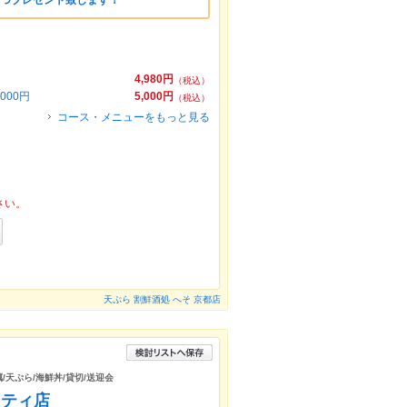
1つプレゼント致します！
4,980円
（税込）
00円
5,000円
（税込）
コース・メニューをもっと見る
さい。
天ぷら 割鮮酒処 へそ 京都店
蠣/天ぷら/海鮮丼/貸切/送迎会
ンティ店