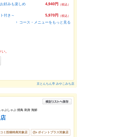
・お好みも楽しめ
4,940円
（税込）
ート付き～
5,970円
（税込）
コース・メニューをもっと見る
さい。
京とんちん亭 みやこみち店
しゃぶしゃぶ 焼鳥 刺身 海鮮
本店
コミ投稿特典対象店
ポイントプラス対象店