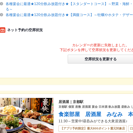
各種宴会に最適★120分飲み放題付き★【スタンダートコース】～野菜・海鮮
る～
各種宴会に最適★120分飲み放題付き★【満腹コース】～牡蠣やホタテ・デザ
ネット予約の空席状況
カレンダーの更新に失敗しました。
下記ボタンを押して空席状況を更新してくだ
空席状況を更新する
居酒屋｜京都駅
京都駅 個室 座敷 居酒屋 宴会 日本酒 飲み放題 昼飲み 
食楽部屋 居酒屋 みなみ 
11:30～営業中!昼呑みができる大衆居酒屋♪
【アプリ予約限定】最大800ポイント還元対象店
口