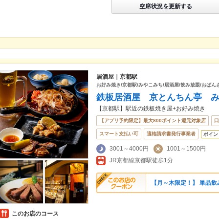
空席状況を更新する
居酒屋｜京都駅
お好み焼き/京都駅/みやこみち/居酒屋/飲み放題/おばん
鉄板居酒屋 京とんちん亭 
【京都駅】駅近の鉄板焼き屋+お好み焼き
【アプリ予約限定】最大800ポイント還元対象店
口
スマート支払い可
適格請求書発行事業者
ポイン
3001～4000円
1001～1500円
JR京都線京都駅徒歩1分
【月～木限定！】 単品飲み放
このお店のコース