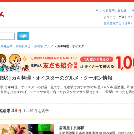
よくある問い合わせ
ようこそ、
さん
ゲスト
会員登録する（無料）
烏丸五条・京都駅周辺
京都駅 グルメ
カキ料理・オイスター
都駅 | カキ料理・オイスターのグルメ・クーポン情報
都駅 カキ料理・オイスターのお店一覧です。京都駅でおすすめの料理ジャンル
居酒屋
、
和食
り条件を指定すれば、シーンや気分に合ったお店がサクサク探せます。ご希望に合ったお店
の他
、
西大路
もチェックしてみてください。ホットペッパーグルメなら、お得なクーポンは
羽先
や季節のおすすめ料理など、お店の最新情報をご紹介しているので安心！24時間使える
達どうしの飲み会にも、会社の宴会にも、デートやパーティーにもお得に便利にホットペッ
48
索結果
件
1～20
件を表示
居酒屋｜京都駅
京都 居酒屋 日本酒 個室 和食 鍋 飲み放題 おばんざ