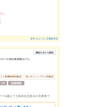
さい。
炭串 まんてん 京都駅前店
み/ランチ/焼き鳥/焼鳥/おでん
コミ投稿特典対象店
ポイントプラス対象店
京都駅から京都タワーの方向へ⇒京都タワーを越えて七条烏丸交差点の北東角です！立ち呑み処へそ 道路渡ってすぐ！