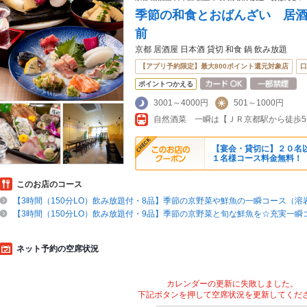
季節の和食とおばんざい 居酒
前
京都 居酒屋 日本酒 貸切 和食 鍋 飲み放題
【アプリ予約限定】最大800ポイント還元対象店
口
ポイントつかえる
3001～4000円
501～1000円
自然酒菜 一瞬は【ＪＲ京都駅から徒歩
【宴会・貸切に】２０名以
１名様コース料金無料！
このお店のコース
【3時間（150分LO）飲み放題付・8品】季節の京野菜や鮮魚の一瞬コース（溶
【3時間（150分LO）飲み放題付・9品】季節の京野菜と旬な鮮魚を☆充実一瞬
ネット予約の空席状況
カレンダーの更新に失敗しました。
下記ボタンを押して空席状況を更新してくだ