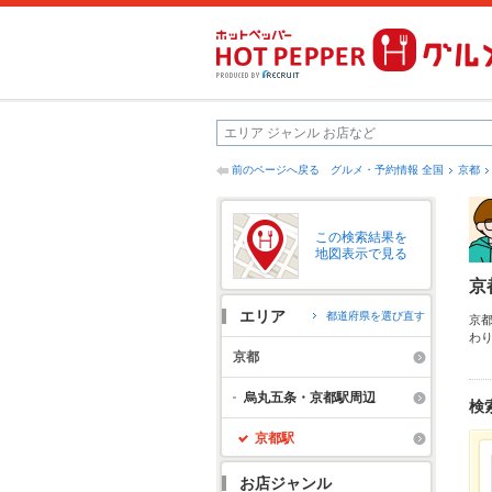
前のページへ戻る
グルメ・予約情報 全国
京都
この検索結果を
地図表示で見る
京
エリア
都道府県を選び直す
京
わ
そ
京都
手
友
烏丸五条・京都駅周辺
検
京都駅
お店ジャンル