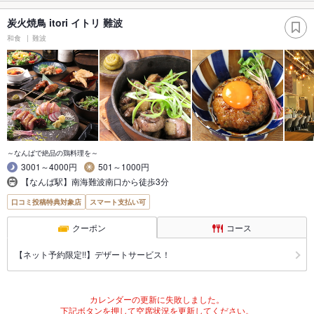
炭火焼鳥 itori イトリ 難波
和食
難波
～なんばで絶品の鶏料理を～
3001～4000円
501～1000円
【なんば駅】南海難波南口から徒歩3分
口コミ投稿特典対象店
スマート支払い可
クーポン
コース
【ネット予約限定!!】デザートサービス！
カレンダーの更新に失敗しました。
下記ボタンを押して空席状況を更新してください。