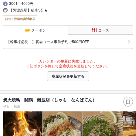
3001～4000円
【阿波座駅】徒歩5分★
口コミ投稿特典対象店
クーポン
コース
【幹事様必見！】宴会コース事前予約で500円OFF
カレンダーの更新に失敗しました。
下記ボタンを押して空席状況を更新してください。
空席状況を更新する
炭火焼鳥 闘鶏 難波店（しゃも なんばてん）
和食
難波