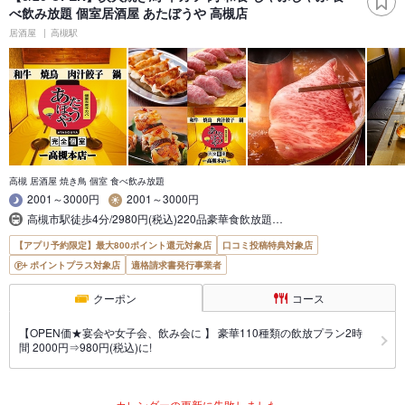
べ飲み放題 個室居酒屋 あたぼうや 高槻店
居酒屋
高槻駅
高槻 居酒屋 焼き鳥 個室 食べ飲み放題
2001～3000円
2001～3000円
高槻市駅徒歩4分/2980円(税込)220品豪華食飲放題…
【アプリ予約限定】最大800ポイント還元対象店
口コミ投稿特典対象店
ポイントプラス対象店
適格請求書発行事業者
クーポン
コース
【OPEN価★宴会や女子会、飲み会に 】 豪華110種類の飲放プラン2時
間 2000円⇒980円(税込)に!
カレンダーの更新に失敗しました。