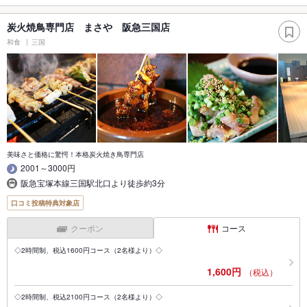
炭火焼鳥専門店 まさや 阪急三国店
和食
三国
美味さと価格に驚愕！本格炭火焼き鳥専門店
2001～3000円
阪急宝塚本線三国駅北口より徒歩約3分
口コミ投稿特典対象店
クーポン
コース
◇2時間制、税込1600円コース（2名様より）◇
1,600円
（税込）
◇2時間制、税込2100円コース（2名様より）◇