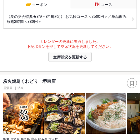
クーポン
コース
【夏の宴会特典★8/9～8/16限定】 お気軽コース＜3500円＞／単品飲み
放題2時間＜880円＞
カレンダーの更新に失敗しました。
下記ボタンを押して空席状況を更新してください。
空席状況を更新する
炭火焼鳥くわどり 堺東店
居酒屋
堺東
堺東 居酒屋 焼き鳥 宴会 飲み会 大人数