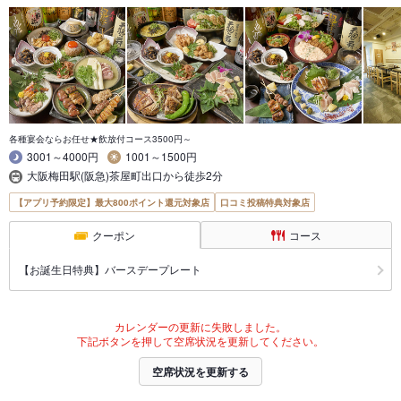
各種宴会ならお任せ★飲放付コース3500円～
3001～4000円
1001～1500円
大阪梅田駅(阪急)茶屋町出口から徒歩2分
【アプリ予約限定】最大800ポイント還元対象店
口コミ投稿特典対象店
クーポン
コース
【お誕生日特典】バースデープレート
カレンダーの更新に失敗しました。
下記ボタンを押して空席状況を更新してください。
空席状況を更新する