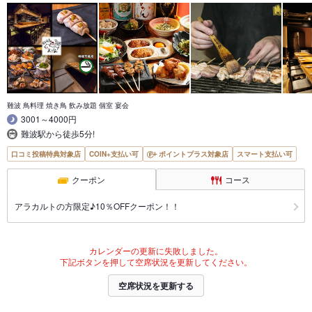
難波 鳥料理 焼き鳥 飲み放題 個室 宴会
3001～4000円
難波駅から徒歩5分!
口コミ投稿特典対象店
COIN+支払い可
ポイントプラス対象店
スマート支払い可
クーポン
コース
アラカルトの方限定♪10％OFFクーポン！！
カレンダーの更新に失敗しました。
下記ボタンを押して空席状況を更新してください。
空席状況を更新する