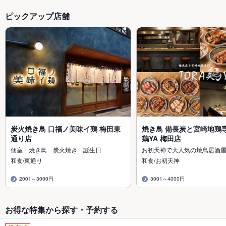
ピックアップ店舗
炭火焼き鳥 口福ノ美味イ鶏 梅田東
焼き鳥 備長炭と宮崎地鶏専
通り店
鶏YA 梅田店
個室 焼き鳥 炭火焼き 誕生日
お初天神で大人気の焼鳥居酒
和食/東通り
和食/お初天神
2001～3000円
3001～4000円
お得な特集から探す・予約する