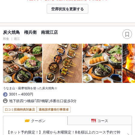
空席状況を更新する
炭火焼鳥 権兵衛 南堀江店
和食
堀江
うなま山・薩摩地鶏を使った炭火焼鳥☆
3001～4000円
地下鉄四つ橋線｢四ﾂ橋駅｣6番出口徒歩3分
口コミ投稿特典対象店
適格請求書発行事業者
クーポン
コース
【ネット予約限定！】月曜から木曜限定！8名様以上のコース予約で幹