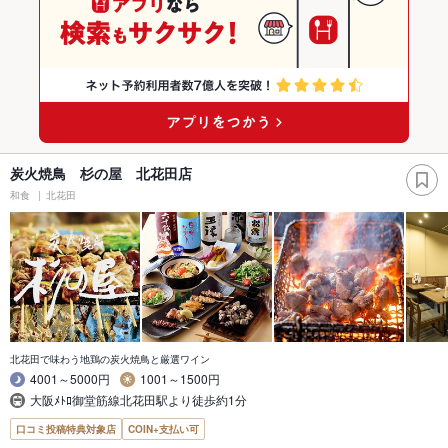
炭火焼鳥 杉の屋 北花田店
和食
北花田
北花田で味わう地鶏の炭火焼鳥と厳選ワイン
4001～5000円
1001～1500円
大阪ﾒﾄﾛ御堂筋線北花田駅より徒歩約1分
口コミ投稿特典対象店
COIN+支払い可