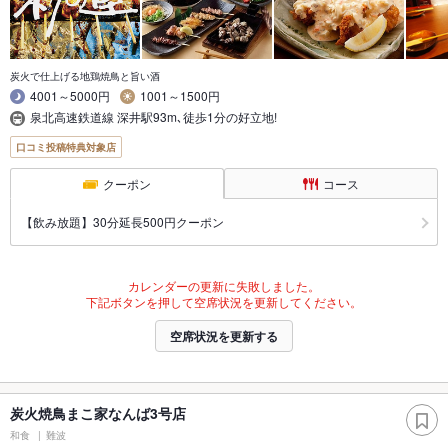
炭火で仕上げる地鶏焼鳥と旨い酒
4001～5000円
1001～1500円
泉北高速鉄道線 深井駅93m､徒歩1分の好立地!
口コミ投稿特典対象店
クーポン
コース
【飲み放題】30分延長500円クーポン
カレンダーの更新に失敗しました。
下記ボタンを押して空席状況を更新してください。
空席状況を更新する
炭火焼鳥まこ家なんば3号店
和食
難波