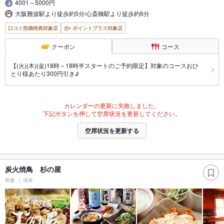
4001～5000円
大阪難波駅より徒歩約5分/心斎橋駅より徒歩約6分
口コミ投稿特典対象店
ポイントプラス対象店
クーポン
コース
【(火)(木)(金)18時～18時半スタートのご予約限定】対象のコースおひ
とり様あたり300円引き♪
カレンダーの更新に失敗しました。
下記ボタンを押して空席状況を更新してください。
空席状況を更新する
炭火焼鳥 杉の屋
和食
深井