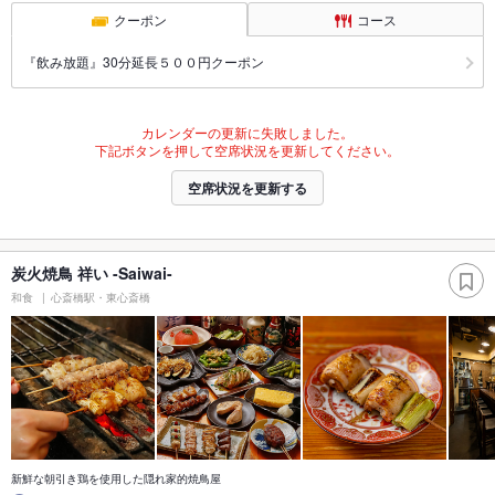
クーポン
コース
『飲み放題』30分延長５００円クーポン
カレンダーの更新に失敗しました。
下記ボタンを押して空席状況を更新してください。
空席状況を更新する
炭火焼鳥 祥い -Saiwai-
和食
心斎橋駅・東心斎橋
新鮮な朝引き鶏を使用した隠れ家的焼鳥屋