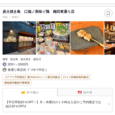
炭火焼き鳥 口福ノ美味イ鶏 梅田東通り店
和食
東通り
個室 焼き鳥 炭火焼き 誕生日
2001～3000円
東通り商店街･ﾄﾞﾝｷﾎｰﾃの近く
【アプリ予約限定】最大800ポイント還元対象店
口コミ投稿特典対象店
適格請求書発行事業者
クーポン
コース
【平日早割20％OFF！】月～木曜日の１６時台入店のご予約限定でお
会計20％OFF♪