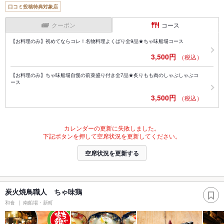
口コミ投稿特典対象店
クーポン
コース
【お料理のみ】初めてならコレ！名物料理よくばり全9品★ちゃ味船場コース
3,500円
（税込）
【お料理のみ】ちゃ味船場自慢の前菜盛り付き全7品★炙りもも肉のしゃぶしゃぶコ
ース
3,500円
（税込）
カレンダーの更新に失敗しました。
下記ボタンを押して空席状況を更新してください。
空席状況を更新する
炭火焼鳥職人 ちゃ味鶏
和食
南船場・新町