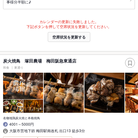
事様分半額に♪
カレンダーの更新に失敗しました。
下記ボタンを押して空席状況を更新してください。
空席状況を更新する
炭火焼鳥 塚田農場 梅田阪急東通店
和食
東通り
名物地鶏炭火焼と本格焼鳥
4001～5000円
大阪市営地下鉄 梅田駅南改札 出口13 徒歩3分