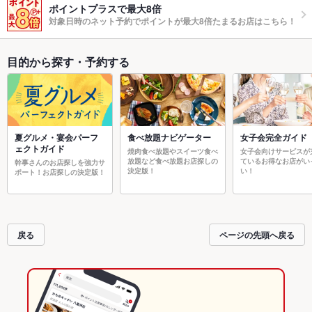
ポイントプラスで最大8倍
対象日時のネット予約でポイントが最大8倍たまるお店はこちら！
目的から探す・予約する
夏グルメ・宴会パーフ
食べ放題ナビゲーター
女子会完全ガイド
ェクトガイド
焼肉食べ放題やスイーツ食べ
女子会向けサービスが
放題など食べ放題お店探しの
ているお得なお店がい
幹事さんのお店探しを強力サ
決定版！
い！
ポート！お店探しの決定版！
戻る
ページの先頭へ戻る