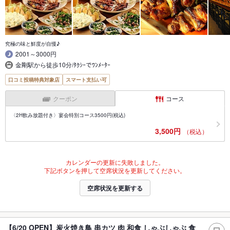
究極の味と鮮度が自慢♪
2001～3000円
金剛駅から徒歩10分/ﾀｸｼｰでﾜﾝﾒｰﾀｰ
口コミ投稿特典対象店
スマート支払い可
クーポン
コース
〈2H飲み放題付き〉宴会特別コース3500円(税込)
3,500円
（税込）
カレンダーの更新に失敗しました。
下記ボタンを押して空席状況を更新してください。
空席状況を更新する
【6/20 OPEN】炭火焼き鳥 串カツ 肉 和食 しゃぶしゃぶ 食