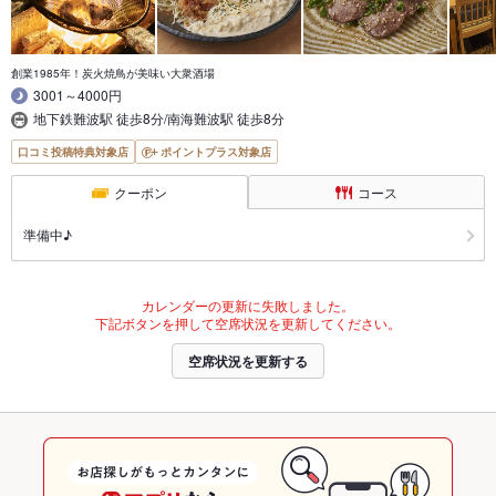
創業1985年！炭火焼鳥が美味い大衆酒場
3001～4000円
地下鉄難波駅 徒歩8分/南海難波駅 徒歩8分
口コミ投稿特典対象店
ポイントプラス対象店
クーポン
コース
準備中♪
カレンダーの更新に失敗しました。
下記ボタンを押して空席状況を更新してください。
空席状況を更新する