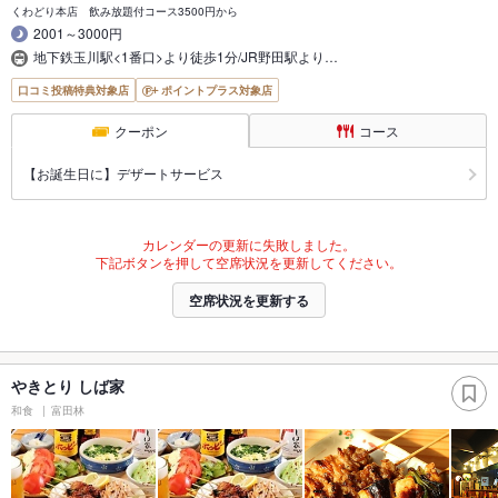
くわどり本店 飲み放題付コース3500円から
2001～3000円
地下鉄玉川駅<1番口>より徒歩1分/JR野田駅より…
口コミ投稿特典対象店
ポイントプラス対象店
クーポン
コース
【お誕生日に】デザートサービス
カレンダーの更新に失敗しました。
下記ボタンを押して空席状況を更新してください。
空席状況を更新する
やきとり しば家
和食
富田林