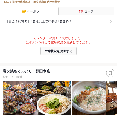
口コミ投稿特典対象店
適格請求書発行事業者
クーポン
コース
【宴会予約特典】8名様以上で幹事様1名無料！
カレンダーの更新に失敗しました。
下記ボタンを押して空席状況を更新してください。
空席状況を更新する
炭火焼鳥くわどり 野田本店
和食
野田阪神