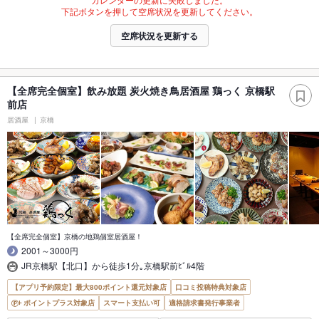
下記ボタンを押して空席状況を更新してください。
空席状況を更新する
【全席完全個室】飲み放題 炭火焼き鳥居酒屋 鶏っく 京橋駅
前店
居酒屋
京橋
【全席完全個室】京橋の地鶏個室居酒屋！
2001～3000円
JR京橋駅【北口】から徒歩1分｡京橋駅前ﾋﾞﾙ4階
【アプリ予約限定】最大800ポイント還元対象店
口コミ投稿特典対象店
ポイントプラス対象店
スマート支払い可
適格請求書発行事業者