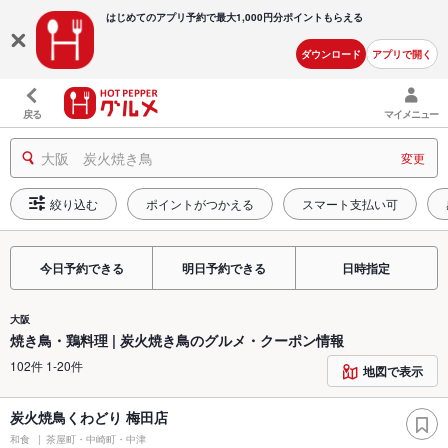
はじめてのアプリ予約で最大
1,000円分ポイントもらえる
ダウンロード
アプリで開く
戻る
マイメニュー
大阪 炭火焼き鳥
変更
絞り込む
ポイントがつかえる
スマート支払い可
今日予約できる
明日予約できる
日時指定
大阪
焼き鳥・鶏料理 | 炭火焼き鳥のグルメ・クーポン情報
102件 1-20件
地図で表示
炭火焼鳥くわどり 梅田店
和食
茶屋町・中崎町・中津