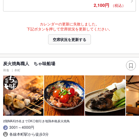
2,100円
（税込）
カレンダーの更新に失敗しました。
下記ボタンを押して空席状況を更新してください。
空席状況を更新する
炭火焼鳥職人 ちゃ味船場
和食
本町
2階MAX25名までOK◎朝引き地鶏本格炭火焼鳥
3001～4000円
各線本町駅から徒歩3分