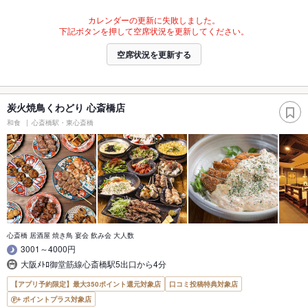
カレンダーの更新に失敗しました。
下記ボタンを押して空席状況を更新してください。
空席状況を更新する
炭火焼鳥くわどり 心斎橋店
和食
心斎橋駅・東心斎橋
心斎橋 居酒屋 焼き鳥 宴会 飲み会 大人数
3001～4000円
大阪ﾒﾄﾛ御堂筋線心斎橋駅5出口から4分
【アプリ予約限定】最大350ポイント還元対象店
口コミ投稿特典対象店
ポイントプラス対象店