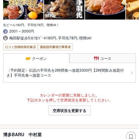
生ビール180円、手羽先78円、喫煙ok！
2001～3000円
梅田駅徒歩5分!生ﾋﾞｰﾙ180円､手羽先78円､喫煙ok!
口コミ投稿特典対象店
適格請求書発行事業者
クーポン
コース
〈予約限定〉伝説の手羽先を2時間食べ放題3300円【2時間飲み放題付
き】手羽先食べ放題コース
カレンダーの更新に失敗しました。
下記ボタンを押して空席状況を更新してください。
空席状況を更新する
博多BARU 中村屋