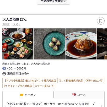
空席状況を更新する
大人居酒屋 ぽん
居酒屋
東通り
海鮮とお酒に酔いしれる、大人だけの隠れ家
4001～5000円
東梅田駅徒歩5分
【アプリ予約限定】最大350ポイント還元対象店
口コミ投稿特典対象店
COIN+支払い可
ポイントプラス対象店
スマート支払い可
クーポン
コース
【4名様 or 8名様のご来店で】ポテサラ or 小籠包おひとり様1個 プ