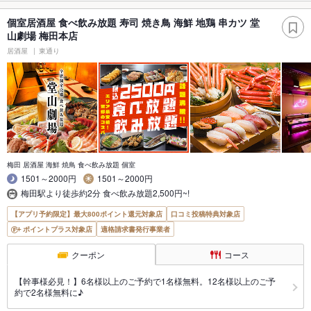
個室居酒屋 食べ飲み放題 寿司 焼き鳥 海鮮 地鶏 串カツ 堂
山劇場 梅田本店
居酒屋
東通り
梅田 居酒屋 海鮮 焼鳥 食べ飲み放題 個室
1501～2000円
1501～2000円
梅田駅より徒歩約2分 食べ飲み放題2,500円~!
【アプリ予約限定】最大800ポイント還元対象店
口コミ投稿特典対象店
ポイントプラス対象店
適格請求書発行事業者
クーポン
コース
【幹事様必見！】6名様以上のご予約で1名様無料。12名様以上のご予
約で2名様無料に♪