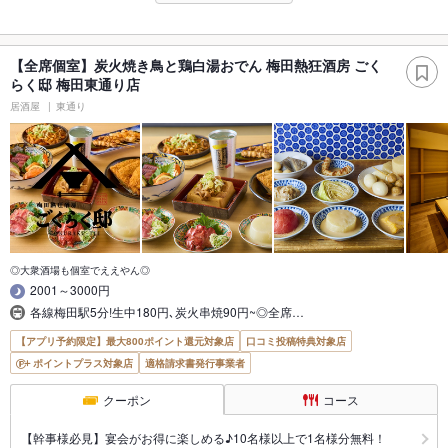
【全席個室】炭火焼き鳥と鶏白湯おでん 梅田熱狂酒房 ごく
らく邸 梅田東通り店
居酒屋
東通り
◎大衆酒場も個室でええやん◎
2001～3000円
各線梅田駅5分!生中180円､炭火串焼90円~◎全席…
【アプリ予約限定】最大800ポイント還元対象店
口コミ投稿特典対象店
ポイントプラス対象店
適格請求書発行事業者
クーポン
コース
【幹事様必見】宴会がお得に楽しめる♪10名様以上で1名様分無料！