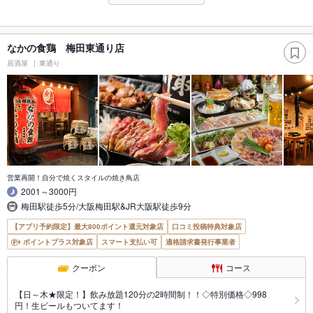
なかの食鶏 梅田東通り店
居酒屋
東通り
営業再開！自分で焼くスタイルの焼き鳥店
2001～3000円
梅田駅徒歩5分/大阪梅田駅&JR大阪駅徒歩9分
【アプリ予約限定】最大800ポイント還元対象店
口コミ投稿特典対象店
ポイントプラス対象店
スマート支払い可
適格請求書発行事業者
クーポン
コース
【日～木★限定！】飲み放題120分の2時間制！！◇特別価格◇998
円！生ビールもついてます！