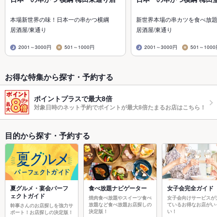
本場新世界の味！日本一の串かつ横綱
新世界本場の串カツを食べ放題
居酒屋/東通り
居酒屋/東通り
2001～3000円
501～1000円
2001～3000円
501～100
お得な特集から探す・予約する
ポイントプラスで最大8倍
対象日時のネット予約でポイントが最大8倍たまるお店はこちら！
目的から探す・予約する
夏グルメ・宴会パーフ
食べ放題ナビゲーター
女子会完全ガイド
ェクトガイド
焼肉食べ放題やスイーツ食べ
女子会向けサービスが
放題など食べ放題お店探しの
ているお得なお店がい
幹事さんのお店探しを強力サ
決定版！
い！
ポート！お店探しの決定版！