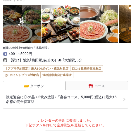
創業30年以上の老舗の「地鶏料理」
4001～5000円
【駅ﾁｶ】阪急｢梅田駅｣徒歩3分･JR｢大阪駅｣5分
【アプリ予約限定】最大800ポイント還元対象店
口コミ投稿特典対象店
ポイントプラス対象店
適格請求書発行事業者
クーポン
コース
歓送迎会に◎<8品＋2飲み放題>「宴会コース」5,000円(税込) | 最大16
名様の完全個室◎
カレンダーの更新に失敗しました。
下記ボタンを押して空席状況を更新してください。