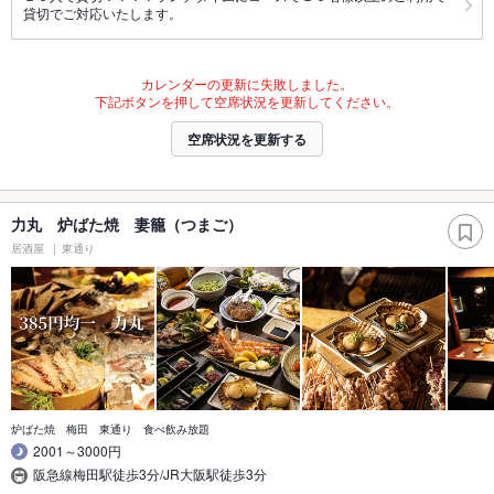
貸切でご対応いたします。
カレンダーの更新に失敗しました。
下記ボタンを押して空席状況を更新してください。
空席状況を更新する
力丸 炉ばた焼 妻籠（つまご）
居酒屋
東通り
炉ばた焼 梅田 東通り 食べ飲み放題
2001～3000円
阪急線梅田駅徒歩3分/JR大阪駅徒歩3分