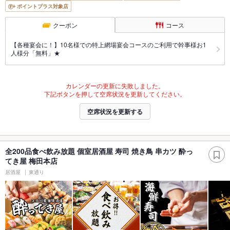
ポイントプラス対象店
クーポン
コース
【各種宴会に！】10名様での特上網場宴会コースのご利用で幹事様お1
人様分「無料」★
カレンダーの更新に失敗しました。
下記ボタンを押して空席状況を更新してください。
空席状況を更新する
全200品食べ飲み放題 個室居酒屋 寿司 焼き鳥 串カツ 酔っ
てき屋 梅田本店
居酒屋
東通り