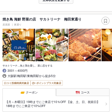
焼き鳥 海鮮 野菜の店 サカトリーナ 梅田東通り
居酒屋
東通り
サカトリーナ…魚と鶏を愛し、菜に恋をする
3001～4000円
大阪駅/梅田駅/東梅田駅から徒歩5分
口コミ投稿特典対象店
ポイントプラス対象店
クーポン
コース
【月～木曜日】19時までにご来店で10％OFF 【金、土、日、祝前日】
18時までにご来店で10%OFF