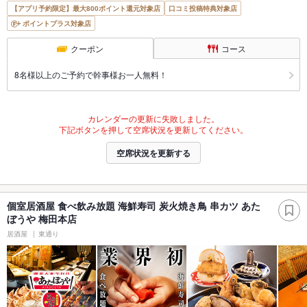
【アプリ予約限定】最大800ポイント還元対象店
口コミ投稿特典対象店
ポイントプラス対象店
クーポン
コース
8名様以上のご予約で幹事様お一人無料！
カレンダーの更新に失敗しました。
下記ボタンを押して空席状況を更新してください。
空席状況を更新する
個室居酒屋 食べ飲み放題 海鮮寿司 炭火焼き鳥 串カツ あた
ぼうや 梅田本店
居酒屋
東通り