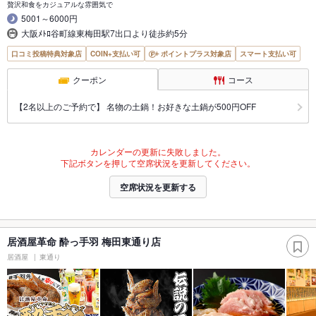
贅沢和食をカジュアルな雰囲気で
5001～6000円
大阪ﾒﾄﾛ谷町線東梅田駅7出口より徒歩約5分
口コミ投稿特典対象店
COIN+支払い可
ポイントプラス対象店
スマート支払い可
クーポン
コース
【2名以上のご予約で】 名物の土鍋！お好きな土鍋が500円OFF
カレンダーの更新に失敗しました。
下記ボタンを押して空席状況を更新してください。
空席状況を更新する
居酒屋革命 酔っ手羽 梅田東通り店
居酒屋
東通り