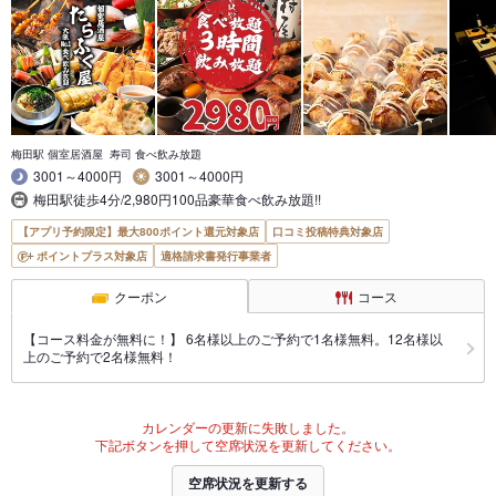
梅田駅 個室居酒屋 寿司 食べ飲み放題
3001～4000円
3001～4000円
梅田駅徒歩4分/2,980円100品豪華食べ飲み放題!!
【アプリ予約限定】最大800ポイント還元対象店
口コミ投稿特典対象店
ポイントプラス対象店
適格請求書発行事業者
クーポン
コース
【コース料金が無料に！】 6名様以上のご予約で1名様無料。12名様以
上のご予約で2名様無料！
カレンダーの更新に失敗しました。
下記ボタンを押して空席状況を更新してください。
空席状況を更新する