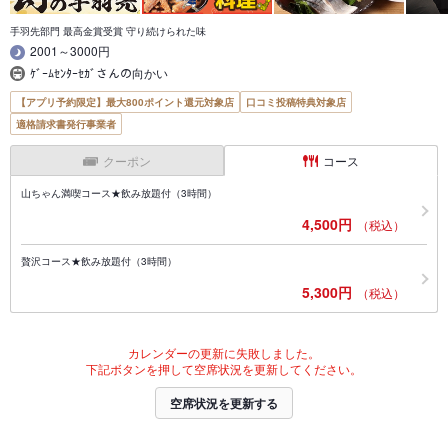
手羽先部門 最高金賞受賞 守り続けられた味
2001～3000円
ｹﾞｰﾑｾﾝﾀｰｾｶﾞさんの向かい
【アプリ予約限定】最大800ポイント還元対象店
口コミ投稿特典対象店
適格請求書発行事業者
クーポン
コース
山ちゃん満喫コース★飲み放題付（3時間）
4,500円
（税込）
贅沢コース★飲み放題付（3時間）
5,300円
（税込）
カレンダーの更新に失敗しました。
下記ボタンを押して空席状況を更新してください。
空席状況を更新する