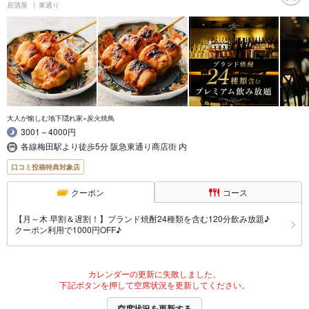
居酒屋
東通り
大人が愉しむ地下隠れ家×炭火焼鳥
3001～4000円
各線梅田駅より徒歩5分 阪急東通り商店街 内
口コミ投稿特典対象店
クーポン
コース
【月～木 早割＆遅割！】ブランド焼酎24種類を含む120分飲み放題♪
クーポン利用で1000円OFF♪
カレンダーの更新に失敗しました。
下記ボタンを押して空席状況を更新してください。
空席状況を更新する