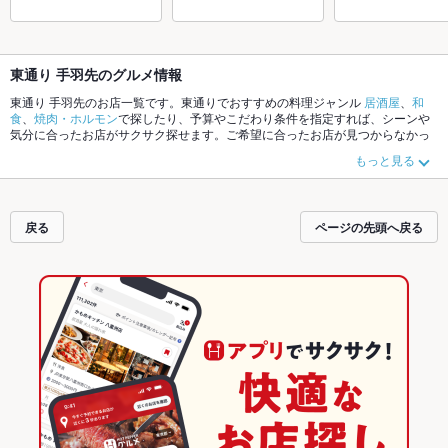
東通り 手羽先のグルメ情報
東通り 手羽先のお店一覧です。東通りでおすすめの料理ジャンル
居酒屋
、
和
食
、
焼肉・ホルモン
で探したり、予算やこだわり条件を指定すれば、シーンや
気分に合ったお店がサクサク探せます。ご希望に合ったお店が見つからなかっ
たら、近隣のエリア
大阪駅前・大阪駅構内
、
東通り
、
お初天神
もチェックして
もっと見る
みてください。ホットペッパーグルメなら、お得なクーポンはもちろん、こだ
わりメニュー
からあげ
、
お茶漬け
、
串かつ
や季節のおすすめ料理など、お店の
最新情報をご紹介しているので安心！24時間使える簡単便利なネット予約が使
えるお店も拡大中です。友達どうしの飲み会にも、会社の宴会にも、デートや
戻る
ページの先頭へ戻る
パーティーにもお得に便利にホットペッパーグルメをご利用ください。