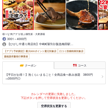
様々な“肉アテ”が並ぶ個性派・大衆酒場
3001～4000円
【ひがし中通り商店街】中崎町駅5分/阪急梅田駅…
【アプリ予約限定】最大800ポイント還元対象店
口コミ投稿特典対象店
適格請求書発行事業者
クーポン
コース
【平日がお得！】泡くらいまるごと！全商品食べ飲み放題 3800円
→3500円◎
カレンダーの更新に失敗しました。
下記ボタンを押して空席状況を更新してください。
空席状況を更新する