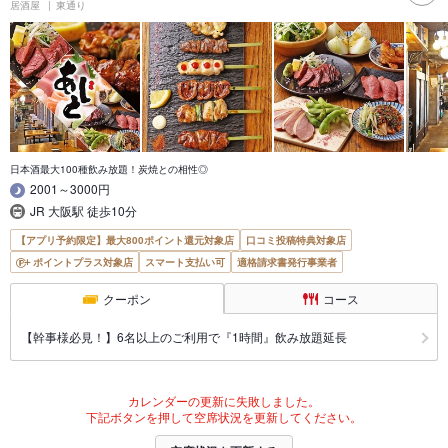
居酒屋
東通り
日本酒最大100種飲み放題！炭焼との相性◎
2001～3000円
JR 大阪駅 徒歩10分
【アプリ予約限定】最大800ポイント還元対象店
口コミ投稿特典対象店
ポイントプラス対象店
スマート支払い可
適格請求書発行事業者
クーポン
コース
【幹事様必見！】6名以上のご利用で『1時間』飲み放題延長
カレンダーの更新に失敗しました。
下記ボタンを押して空席状況を更新してください。