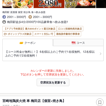
梅田駅 居酒屋 個室 焼き鳥 食べ飲み放題
2001～3000円
2001～3000円
梅田駅徒歩4分/2000円100品豪華食べ飲み放題!!
【アプリ予約限定】最大800ポイント還元対象店
口コミ投稿特典対象店
ポイントプラス対象店
スマート支払い可
適格請求書発行事業者
クーポン
コース
【コース料金が無料に！】 6名様以上のご予約で1名様無料。12名様以
上のご予約で2名様無料！
カレンダーの更新に失敗しました。
下記ボタンを押して空席状況を更新してください。
空席状況を更新する
宮崎地鶏炭火焼 車 梅田店【個室×焼き鳥】
居酒屋
東通り