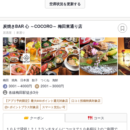
空席状況を更新する
炭焼きBAR 心 ～COCORO～ 梅田東通り店
居酒屋
東通り
梅田 焼鳥 日本酒 餃子 つくね 海鮮
3001～4000円
2001～3000円
各線梅田駅徒歩3分
【アプリ予約限定】最大800ポイント還元対象店
口コミ投稿特典対象店
ポイントプラス対象店
スマート支払い可
クーポン
コース
１０人で貸切！？！？ランチタイムにコースで１０名様以上のご利用で