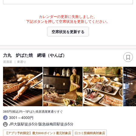
カレンダーの更新に失敗しました。
下記ボタンを押して空席状況を更新してください。
空席状況を更新する
力丸 炉ばた焼 網場（やんば）
居酒屋
東通り
385円(税込)均一!炉ばた焼居酒屋東通りすぐ
3001～4000円
JR大阪駅徒歩5分/阪急線梅田駅徒歩5分
【アプリ予約限定】最大800ポイント還元対象店
口コミ投稿特典対象店