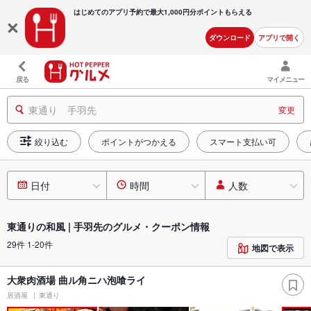
はじめてのアプリ予約で最大
1,000円分ポイントもらえる
ダウンロード
アプリで開く
戻る
マイメニュー
東通り 手羽先
変更
絞り込む
ポイントがつかえる
スマート支払い可
日付
時間
人数
東通りの和風 | 手羽先のグルメ・クーポン情報
29件 1-20件
地図で表示
大衆肉酒場 曲ル角ニハ泡喰ライ
居酒屋
東通り