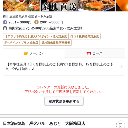
梅田 居酒屋 焼き鳥 個室 食べ飲み放題
2001～3000円
2001～3000円
梅田駅徒歩2分/2480円200品豪華食べ飲み放題!!
【アプリ予約限定】最大800ポイント還元対象店
口コミ投稿特典対象店
ポイントプラス対象店
適格請求書発行事業者
クーポン
コース
【幹事様必見！】6名様以上のご予約で1名様無料。12名様以上のご予
約で2名様無料に♪
カレンダーの更新に失敗しました。
下記ボタンを押して空席状況を更新してください。
空席状況を更新する
日本酒×焼鳥 炭火バル あじと 大阪梅田店