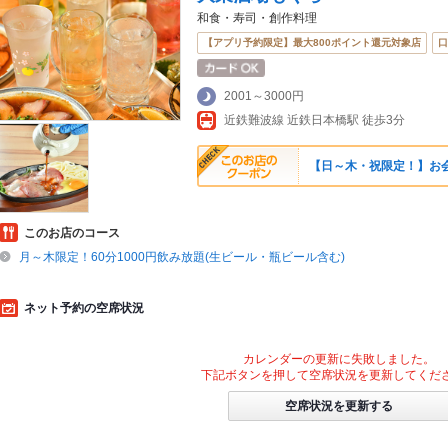
和食・寿司・創作料理
【アプリ予約限定】最大800ポイント還元対象店
口
2001～3000円
近鉄難波線 近鉄日本橋駅 徒歩3分
【日～木・祝限定！】お会
このお店のコース
月～木限定！60分1000円飲み放題(生ビール・瓶ビール含む)
ネット予約の空席状況
カレンダーの更新に失敗しました。
下記ボタンを押して空席状況を更新してくだ
空席状況を更新する