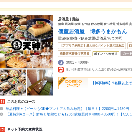
居酒屋｜難波
個室 居酒屋 喫煙 もつ鍋 飲み放題 食べ放題 博多料理 宴
個室居酒屋 博多うまかもん
難波/個室/食べ飲み放題/居酒屋/もつ/寿司
【アプリ予約限定】最大800ポイント還元対象店
口
適格請求書発行事業者
ポイントつかえる
3001～4000円
【幹事無料】5名様以上
このお店のコース
単品料理 +【ビールもOK◆プレミアム飲み放題】【毎日！】2200円→1480円
【夏特別Aコース】鮮魚と地鶏など★120分飲放題付き4000⇒3500円！【なんば
ネット予約の空席状況