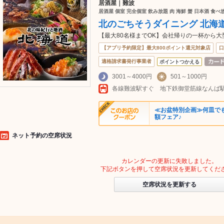
居酒屋｜難波
居酒屋 個室 完全個室 飲み放題 肉 海鮮 蟹 日本酒 食
北のごちそうダイニング 北海道
【最大80名様までOK】会社帰りの一杯から大
【アプリ予約限定】最大800ポイント還元対象店
口
適格請求書発行事業者
ポイントつかえる
3001～4000円
501～1000円
≪お盆特別企画≫何皿で
額フェア♪
ネット予約の空席状況
カレンダーの更新に失敗しました。
下記ボタンを押して空席状況を更新してくだ
空席状況を更新する