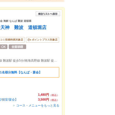
会 海鮮 なんば 難波 道頓堀
 天神 難波 道頓堀店
コミ投稿特典対象店
ポイントプラス対象店
地下鉄御堂筋線 なんば駅 徒歩2分/南海本線 難波駅 徒歩5分/南海高野線 難波駅 徒歩5分/ＪＲ 難波駅 徒歩4分
で1名様分無料【なんば・宴会】
1,480円
（税込）
/個室/宴会】
3,500円
（税込）
コース・メニューをもっと見る