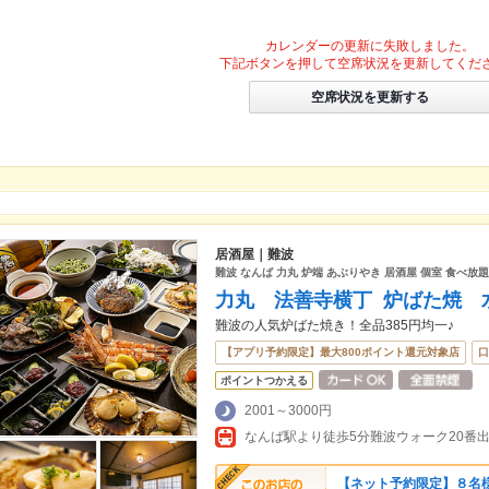
カレンダーの更新に失敗しました。
下記ボタンを押して空席状況を更新してくだ
空席状況を更新する
居酒屋｜難波
難波 なんば 力丸 炉端 あぶりやき 居酒屋 個室 食べ放
力丸 法善寺横丁 炉ばた焼 
難波の人気炉ばた焼き！全品385円均一♪
【アプリ予約限定】最大800ポイント還元対象店
口
ポイントつかえる
2001～3000円
なんば駅より徒歩5分難波ウォーク20番
【ネット予約限定】８名