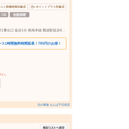
コミ投稿特典対象店
ポイントプラス対象店
地下鉄御堂筋線 なんば駅 なんばウォーク21番出口 徒歩1分 南海本線 難波駅徒歩8分 近鉄大阪難波駅 17番出口徒歩5分
ス1時間無料時間延長！795円のお得！
さい。
北の家族 なんば千日前店