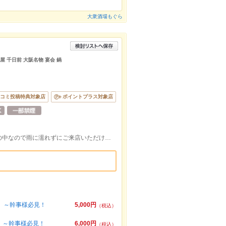
大衆酒場もぐら
屋 千日前 大阪名物 宴会 鍋
コミ投稿特典対象店
ポイントプラス対象店
各線なんば駅より徒歩５分★アーケードの中なので雨に濡れずにご来店いただけます♪
ス』～幹事様必見！
5,000円
（税込）
』～幹事様必見！
6,000円
（税込）