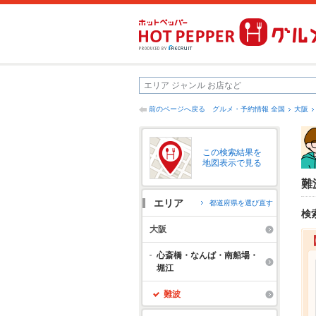
前のページへ戻る
グルメ・予約情報 全国
大阪
この検索結果を
地図表示で見る
難
エリア
都道府県を選び直す
検
大阪
心斎橋・なんば・南船場・
堀江
難波