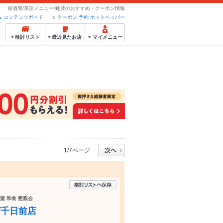
居酒屋/英語メニュー/難波のおすすめ・クーポン情報
コンテンツガイド
クーポン 予約 ホットペッパー
検討リスト
最近見たお店
マイメニュー
1/7ページ
室 和食 懇親会
ば千日前店