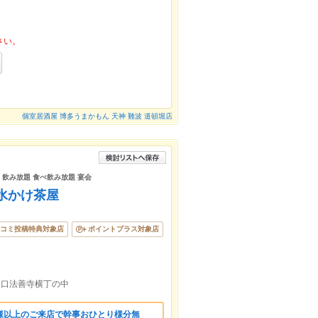
さい。
個室居酒屋 博多うまかもん 天神 難波 道頓堀店
題 飲み放題 食べ飲み放題 宴会
水かけ茶屋
コミ投稿特典対象店
ポイントプラス対象店
出口法善寺横丁の中
様以上のご来店で幹事おひとり様分無