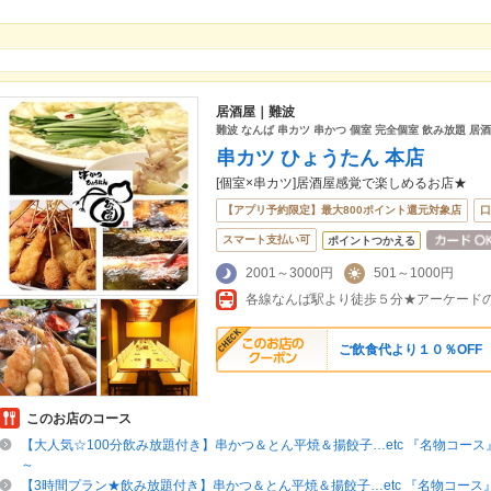
居酒屋｜難波
難波 なんば 串カツ 串かつ 個室 完全個室 飲み放題 居酒
串カツ ひょうたん 本店
[個室×串カツ]居酒屋感覚で楽しめるお店★
【アプリ予約限定】最大800ポイント還元対象店
口
スマート支払い可
ポイントつかえる
2001～3000円
501～1000円
ご飲食代より１０％OFF
このお店のコース
【大人気☆100分飲み放題付き】串かつ＆とん平焼＆揚餃子…etc 『名物コー
～
【3時間プラン★飲み放題付き】串かつ＆とん平焼＆揚餃子…etc 『名物コース