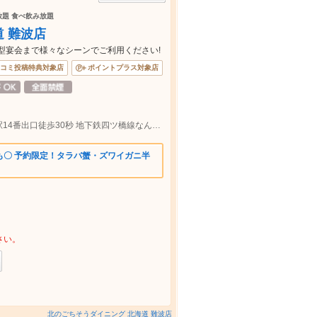
べ放題 食べ飲み放題
 難波店
型宴会まで様々なシーンでご利用ください!
コミ投稿特典対象店
ポイントプラス対象店
各線難波駅すぐ 地下鉄御堂筋線なんば駅14番出口徒歩30秒 地下鉄四ツ橋線なんば駅 徒歩3分/近鉄線大阪難波駅徒歩2分
も〇 予約限定！タラバ蟹・ズワイガニ半
さい。
北のごちそうダイニング 北海道 難波店