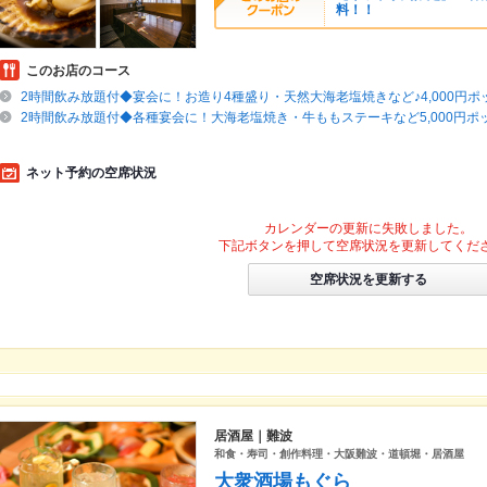
料！！
このお店のコース
2時間飲み放題付◆宴会に！お造り4種盛り・天然大海老塩焼きなど♪4,000円ポ
2時間飲み放題付◆各種宴会に！大海老塩焼き・牛ももステーキなど5,000円ポ
ネット予約の空席状況
カレンダーの更新に失敗しました。
下記ボタンを押して空席状況を更新してくだ
空席状況を更新する
居酒屋｜難波
和食・寿司・創作料理・大阪難波・道頓堀・居酒屋
大衆酒場もぐら