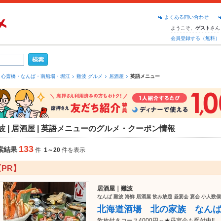
よくある問い合わせ
ようこそ、
さん
ゲスト
会員登録する（無料）
心斎橋・なんば・南船場・堀江
難波 グルメ
居酒屋
英語メニュー
波 | 居酒屋 | 英語メニューのグルメ・クーポン情報
133
索結果
件
1～20
件を表示
【PR】
居酒屋｜難波
なんば 難波 海鮮 居酒屋 飲み放題 昼宴会 宴会 小人数個
北海道酒場 北の家族 なん
飲放付きコース4000円～★昼宴会も受付中!!