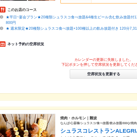
このお店のコース
★平日~宴会プラン★20種類シュラスコ食べ放題&4種生ビール含む飲み放題付120分
800円
★ 週末限定★20種類シュラスコ食べ放題+100種以上の飲み放題付き 120分7,315
ネット予約の空席状況
カレンダーの更新に失敗しました。
下記ボタンを押して空席状況を更新してくだ
空席状況を更新する
焼肉・ホルモン｜難波
なんば/心斎橋/シュラスコ/食べ放題/飲み放題/BBQ/焼肉
シュラスコレストランALEGRI