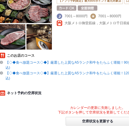
【アプリ予約限定】最大800ポイント還元対象店
口
7001～8000円
7001～8000円
このお店のコース
【◇◆食べ放題コース◇◆】厳選した上質なA5ランク和牛をたらふく堪能！90分制
込)
【◇◆食べ放題コース◇◆】厳選した上質なA5ランク和牛をたらふく堪能！120分
込)
ネット予約の空席状況
カレンダーの更新に失敗しました。
下記ボタンを押して空席状況を更新してくだ
空席状況を更新する