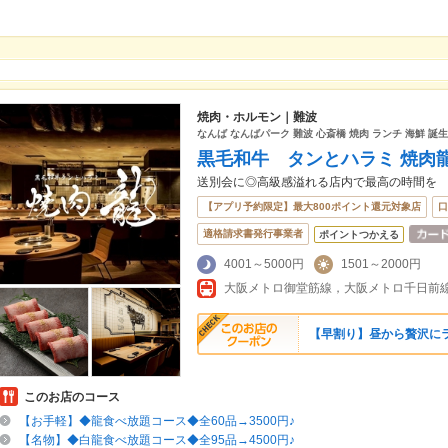
焼肉・ホルモン｜難波
なんば なんばパーク 難波 心斎橋 焼肉 ランチ 海鮮 誕
黒毛和牛 タンとハラミ 焼肉
送別会に◎高級感溢れる店内で最高の時間を
【アプリ予約限定】最大800ポイント還元対象店
口
適格請求書発行事業者
ポイントつかえる
4001～5000円
1501～2000円
【早割り】昼から贅沢にラ
このお店のコース
【お手軽】◆龍食べ放題コース◆全60品→3500円♪
【名物】◆白龍食べ放題コース◆全95品→4500円♪