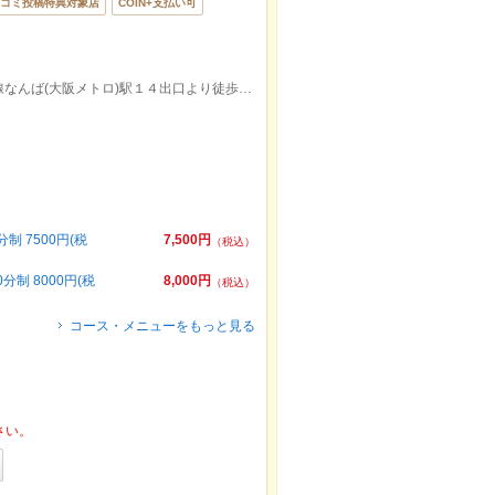
コミ投稿特典対象店
COIN+支払い可
大阪メトロ御堂筋線，大阪メトロ千日前線なんば(大阪メトロ)駅１４出口より徒歩約5分/大阪難波駅東出口より徒歩約7分
 7500円(税
7,500円
（税込）
制 8000円(税
8,000円
（税込）
コース・メニューをもっと見る
さい。