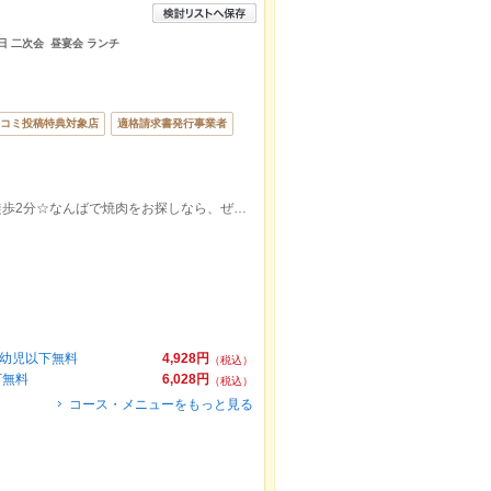
日 二次会 昼宴会 ランチ
コミ投稿特典対象店
適格請求書発行事業者
超駅近！南海難波駅 徒歩1分/なんば駅徒歩2分☆なんばで焼肉をお探しなら、ぜひ当店へ！
★幼児以下無料
4,928円
（税込）
下無料
6,028円
（税込）
コース・メニューをもっと見る