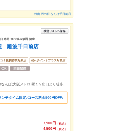
焼肉 麓の宮 なんば千日前店
生日 寿司 食べ飲み放題 個室
龍 難波千日前店
コミ投稿特典対象店
ポイントプラス対象店
大阪メトロ御堂筋線，大阪メトロ千日前線なんば(大阪メトロ)駅１９出口より徒歩約2分
ンチタイム限定♪コース料金500円OFF♪
3,500円
（税込）
4,500円
（税込）