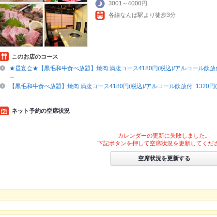
3001～4000円
各線なんば駅より徒歩3分
このお店のコース
★昼宴会★【黒毛和牛食べ放題】焼肉 満腹コース4180円(税込)/アルコール飲放付+
～
【黒毛和牛食べ放題】焼肉 満腹コース4180円(税込)/アルコール飲放付+1320円
ネット予約の空席状況
カレンダーの更新に失敗しました。
下記ボタンを押して空席状況を更新してくだ
空席状況を更新する