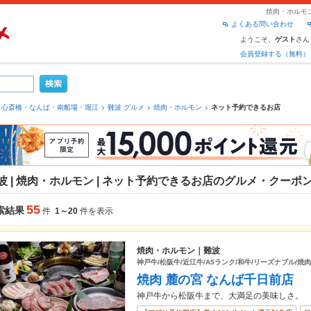
焼肉・ホルモ
よくある問い合わせ
ようこそ、
さん
ゲスト
会員登録する（無料）
心斎橋・なんば・南船場・堀江
難波 グルメ
焼肉・ホルモン
ネット予約できるお店
波 | 焼肉・ホルモン | ネット予約できるお店のグルメ・クーポ
55
索結果
件
1～20
件を表示
焼肉・ホルモン｜難波
神戸牛/松阪牛/近江牛/A5ランク/和牛/リーズナブル/焼
焼肉 麓の宮 なんば千日前店
神戸牛から松阪牛まで、大満足の美味しさ。