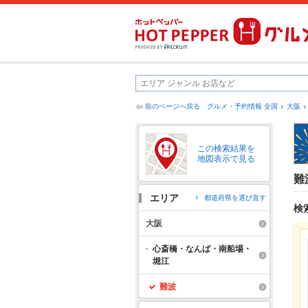
前のページへ戻る
グルメ・予約情報 全国
大阪
この検索結果を
地図表示で見る
難
エリア
都道府県を選び直す
検
大阪
心斎橋・なんば・南船場・
堀江
難波