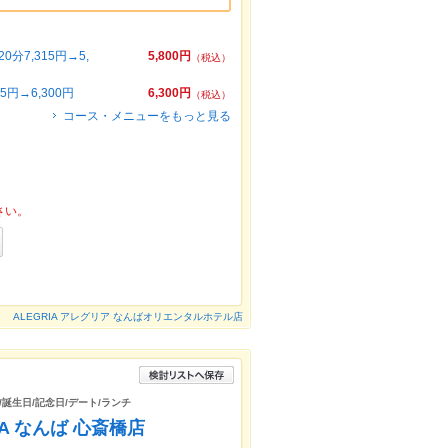
7,315円→5,
5,800円
（税込）
円→6,300円
6,300円
（税込）
コース・メニューをもっと見る
さい。
ALEGRIA アレグリア なんばオリエンタルホテル店
/誕生日/記念日/デート/ランチ
A なんば 心斎橋店