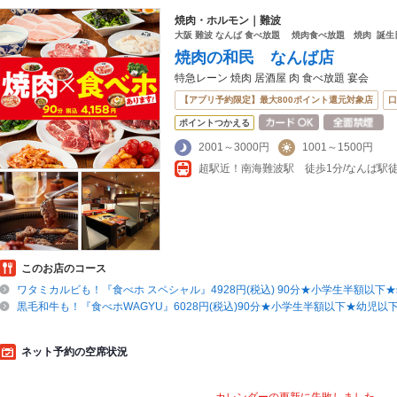
焼肉・ホルモン｜難波
大阪 難波 なんば 食べ放題 焼肉食べ放題 焼肉 誕生
焼肉の和民 なんば店
特急レーン 焼肉 居酒屋 肉 食べ放題 宴会
【アプリ予約限定】最大800ポイント還元対象店
口
ポイントつかえる
2001～3000円
1001～1500円
このお店のコース
ワタミカルビも！『食べホ スペシャル』4928円(税込) 90分★小学生半額以下
黒毛和牛も！『食べホWAGYU』6028円(税込)90分★小学生半額以下★幼児以
ネット予約の空席状況