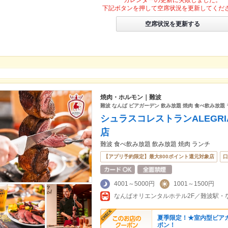
カレンダーの更新に失敗しました。
下記ボタンを押して空席状況を更新してくだ
空席状況を更新する
焼肉・ホルモン｜難波
難波 なんば ビアガーデン 飲み放題 焼肉 食べ飲み放題
シュラスコレストランALEGR
店
難波 食べ飲み放題 飲み放題 焼肉 ランチ
【アプリ予約限定】最大800ポイント還元対象店
口
4001～5000円
1001～1500円
夏季限定！★室内型ビア
ポン！