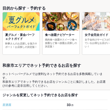
目的から探す・予約する
夏グルメ・宴会パーフ
食べ放題ナビゲーター
女子会完全ガイド
ェクトガイド
焼肉食べ放題やスイーツ食べ
女子会向けサービスが
放題など食べ放題お店探しの
ているお得なお店がい
幹事さんのお店探しを強力サ
決定版！
い！
ポート！お店探しの決定版！
和泉市エリアでネット予約できるお店を探す
ホットペッパーグルメでは便利なネット予約できるお店を多数掲載していま
す。
和泉市エリアでネット予約できるお店をジャンルごとに集計しました。お店選
びの参考に是非活用してください。
ジャンルを変更してネット予約できるお店を探す
33
居酒屋
件