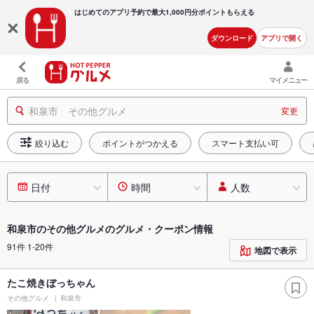
はじめてのアプリ予約で最大
1,000円分ポイントもらえる
ダウンロード
アプリで開く
戻る
マイメニュー
和泉市 その他グルメ
変更
絞り込む
ポイントがつかえる
スマート支払い可
日付
時間
人数
和泉市のその他グルメのグルメ・クーポン情報
91件 1-20件
地図で表示
たこ焼きぼっちゃん
その他グルメ
和泉市