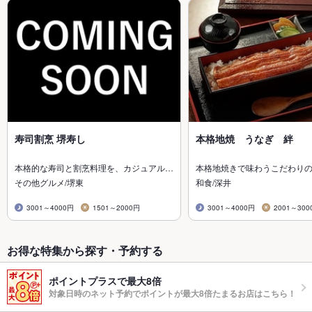
寿司割烹 堺寿し
本格地焼 うなぎ 絆
本格的な寿司と割烹料理を、カジュアル…
本格地焼きで味わうこだわり
その他グルメ/堺東
和食/深井
3001～4000円
1501～2000円
3001～4000円
2001～300
お得な特集から探す・予約する
ポイントプラスで最大8倍
対象日時のネット予約でポイントが最大8倍たまるお店はこちら！