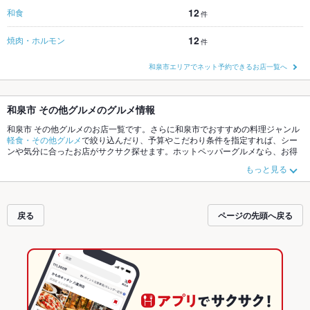
12
和食
件
12
焼肉・ホルモン
件
和泉市エリアでネット予約できるお店一覧へ
和泉市 その他グルメのグルメ情報
和泉市 その他グルメのお店一覧です。さらに和泉市でおすすめの料理ジャンル
軽食・その他グルメ
で絞り込んだり、予算やこだわり条件を指定すれば、シー
ンや気分に合ったお店がサクサク探せます。ホットペッパーグルメなら、お得
なクーポンはもちろん、こだわりメニューや季節のおすすめ料理など、お店の
もっと見る
最新情報をご紹介しているので安心！24時間使える簡単便利なネット予約が使
えるお店も拡大中です。友達どうしの飲み会にも、会社の宴会にも、デートや
パーティーにもお得に便利にホットペッパーグルメをご利用ください。
戻る
ページの先頭へ戻る