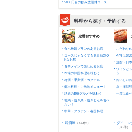
5000円台の飲み放題付コース
料理から探す・予約する
定番おすすめ
食べ放題プランのあるお店
こだわり
コースじゃなくても飲み放題O
今宵は贅
Kなお店
焼酎・日
食事メインで楽しめるお店
ワインと
本場の韓国料理を味わう
う
梅酒・果実酒・カクテル
おいしい
郷土料理・ご当地メニュー！
魚・海鮮
話題のB級グルメを味わう
一度は食
地鶏・焼き鳥・焼きとんを食べ
たい！
中華・アジアン・各国料理
居酒屋
ダイニン
（443件）
（36件）