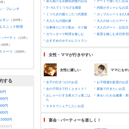
落ち着ける雰囲気自慢のお店
デートで使いたいお店
9件）
3～4人でくつろげる個室
内装がオシャレなお店
ン・フレンチ
くつろぎの掘りごたつ式個室
カップルシート＆2人
ルモン
（164件）
大人たちの隠れ家
大人のゆったりデート
エスニック料理
仕事帰りにサク飲み・サク飯
大人のデート・記念日
カウンターで料理を愉しむ
夜景を愉しむ非日常空
・パーティ
（11件）
おすすめのホテルレストラン
（60件）
スイーツ
（428件）
女性・ママが行きやすい
女性に嬉しい
ママにもや
約する
女子の行きつけのお店
お子様連れ歓迎のお店
女の子同士で行くとオトク！
家族で行きたいお店
00円
おしゃべりする夜カフェ夜ごは
体をいたわる健康・美
000円
ん
000円
ＳＮＳでシェアしたいお店
000円
15000円
宴会・パーティーを楽しく！
30000円