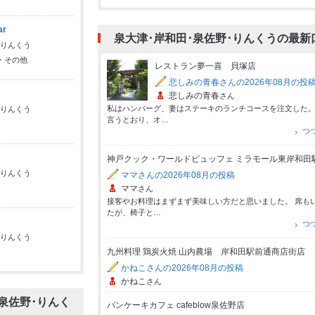
ar
泉大津･岸和田･泉佐野･りんくうの最新
･りんくう
・その他
レストラン夢一喜 貝塚店
悲しみの青春さんの2026年08月の投
悲しみの青春
さん
私はハンバーグ、妻はステーキのランチコースを注文した
･りんくう
言うとおり、オ…
つ
神戸クック・ワールドビュッフェ ミラモール東岸和田
･りんくう
ママさんの2026年08月の投稿
ママ
さん
接客やお料理はまずまず美味しい方だと思いました。 席も
たが、椅子と…
つ
･りんくう
九州料理 鶏炭火焼 山内農場 岸和田駅前通商店街店
かねこさんの2026年08月の投稿
かねこ
さん
泉佐野･りんく
パンケーキカフェ cafeblow泉佐野店