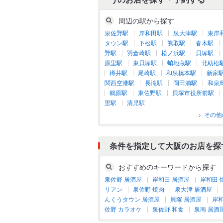
周辺の駅から探す
泉佐野駅
岸和田駅
泉大津駅
東岸
タウン駅
下松駅
熊取駅
春木駅
野駅
羽倉崎駅
松ノ浜駅
貝塚駅
原里駅
東貝塚駅
蛸地蔵駅
北助松
樽井駅
尾崎駅
和泉橋本駅
新家
関西空港駅
長滝駅
岡田浦駅
和泉
鶴原駅
東佐野駅
貝塚市役所前駅
里駅
清児駅
その他
条件を指定して大阪のお店を探
おすすめのキーワードから探す
泉佐野 居酒屋
岸和田 居酒屋
岸和田 
リアン
泉佐野 焼肉
泉大津 居酒屋
んくうタウン 居酒屋
貝塚 居酒屋
岸和
佐野 カラオケ
泉佐野 和食
泉南 居酒