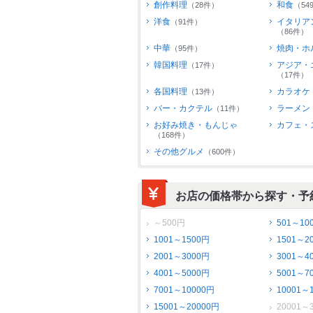
創作料理
和食
（28件）
（54
洋食
イタリア
（91件）
（86件）
中華
焼肉・ホ
（95件）
韓国料理
アジア・
（17件）
（17件）
各国料理
カラオケ
（13件）
バー・カクテル
ラーメン
（11件）
お好み焼き・もんじゃ
カフェ・
（168件）
その他グルメ
（600件）
お店の価格帯から探す・予
～500円
501～10
1001～1500円
1501～2
2001～3000円
3001～4
4001～5000円
5001～7
7001～10000円
10001～
15001～20000円
20001～