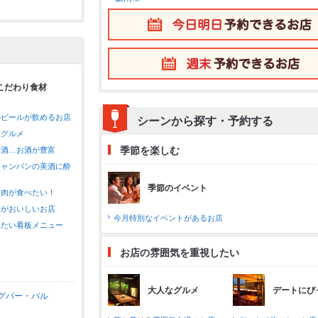
こだわり食材
のビールが飲めるお店
シーンから探す・予約する
沢グルメ
季節を楽しむ
本酒…お酒が豊富
シャンパンの美酒に酔
季節のイベント
お肉が食べたい！
類がおいしいお店
今月特別なイベントがあるお店
べたい看板メニュー
お店の雰囲気を重視したい
大人なグルメ
デートにぴ
グバー・バル