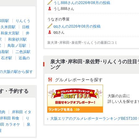
うし888さんの2026年08月の投稿
うし888
さん
うなぎの季屋
和田駅
りんくう
qqさんの2026年08月の投稿
久米田駅
日根
qq
さん
和泉大宮駅
井
駅
和泉砂川駅
泉大津･岸和田･泉佐野･りんくうの最新口コミ
駅
鳥取ノ荘駅
鳥取駅
二色浜駅
石才駅
近義の
泉大津･岸和田･泉佐野･りんくうの注目
ング
の大阪の駅から探す
グルメレポーターを探す
す・予約する
大阪のお店に
詳しい人を探せま
焼肉
岸和田 イタ
岸和田 和食
り
大阪エリアのグルメレポーターランキングBEST100
田 カラオケ
泉
屋