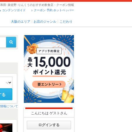
岸和田･泉佐野･りんくうのおすすめ飲食店・クーポン情報
コンテンツガイド
クーポン 予約 ホットペッパー
大阪のエリア
お店のジャンル
こだわり
する
載情報について
こんにちは
ゲスト
さん
ログインする