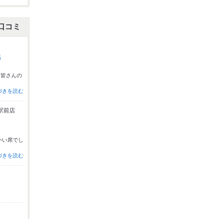
口コミ
稿
。皆さんの
づきを読む
駅前店
いい席でし
づきを読む