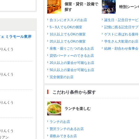
個室・貸切・設備で
特別シーン
探す
合コンにオススメのお店
誕生日・記念日サービ
5～9人でもOKの個室
記憶に残る記念日サプ
10人以上でもOKの個室
ゲストに喜ばれる接待
フェ ミラモール東岸
20人以上でもOKの個室
学生さん大歓迎のお店
座敷・掘りごたつのあるお店
結納・顔合わせ食事会
･りんくう
貸切パーティーのできるお店
20人以上の宴会が可能なお店
50人以上の宴会が可能なお店
･りんくう
完全個室のお店
こだわり条件から探す
･りんくう
ランチを楽しむ
ランチのお店
贅沢ランチのあるお店
･りんくう
昼飲みできるお店
リアン