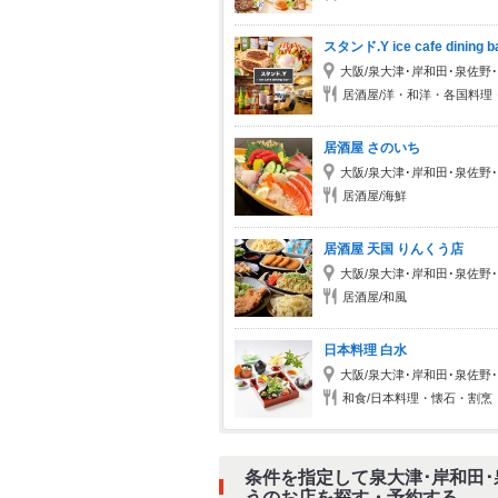
スタンド.Y ice cafe dining b
大阪/泉大津･岸和田･泉佐野
居酒屋/洋・和洋・各国料理
居酒屋 さのいち
大阪/泉大津･岸和田･泉佐野
居酒屋/海鮮
居酒屋 天国 りんくう店
大阪/泉大津･岸和田･泉佐野
居酒屋/和風
日本料理 白水
大阪/泉大津･岸和田･泉佐野
和食/日本料理・懐石・割烹
条件を指定して泉大津･岸和田･
うのお店を探す・予約する