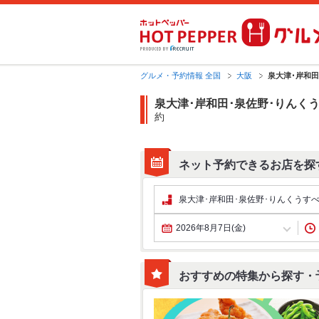
グルメ・予約情報 全国
大阪
泉大津･岸和
泉大津･岸和田･泉佐野･りんく
約
ネット予約できるお店を探
2026年8月7日(金)
おすすめの特集から探す・