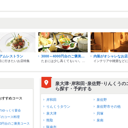
アムレストラン
3000～4000円台のご褒美コース
内装がオシャレなお店
日に行きたいお店特集
たまには少し高くてもいい。自分にご褒美をあげるならこのお店
泉大津･岸和田･泉佐野･りんくうの
ら探す・予約する
おすすめコース
岸和田
泉佐野
りんくうタウン
泉佐野市その他
のゆっくり宴会
泉大津
貝塚
以下のコース料理
熊取
泉南
000円台のご褒美コース
阪南市