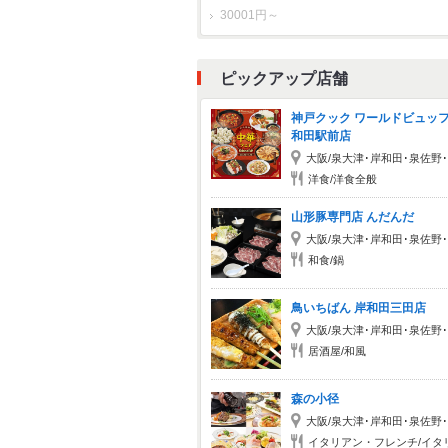
30001円～
ピックアップ店舗
神戸クック ワールドビュッ
和田駅前店
大阪/泉大津･岸和田･泉佐野
洋食/洋食全般
山形豚専門店 んだんだ
大阪/泉大津･岸和田･泉佐野
和食/鍋
鳥いちばん 岸和田三田店
大阪/泉大津･岸和田･泉佐野
居酒屋/和風
森の小径
大阪/泉大津･岸和田･泉佐野
イタリアン・フレンチ/イタ