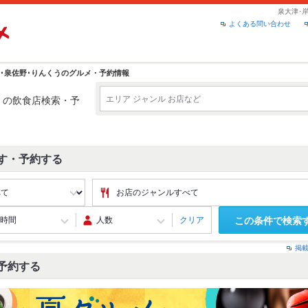
泉大津･
よくある問い合わせ
田･泉佐野･りんくうのグルメ・予約情報
う
の飲食店検索・予
す・予約する
クリア
この条件で検索
掲
予約する