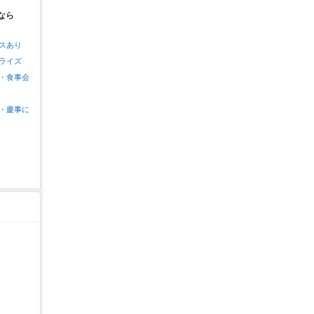
なら
スあり
ライズ
・食事会
・慶事に