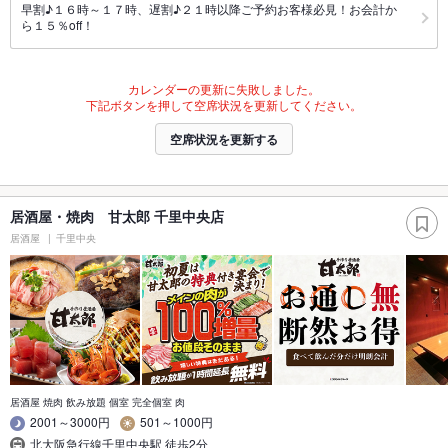
早割♪１６時～１７時、遅割♪２１時以降ご予約お客様必見！お会計か
ら１５％off！
カレンダーの更新に失敗しました。
下記ボタンを押して空席状況を更新してください。
空席状況を更新する
居酒屋・焼肉 甘太郎 千里中央店
居酒屋
千里中央
居酒屋 焼肉 飲み放題 個室 完全個室 肉
2001～3000円
501～1000円
北大阪急行線千里中央駅 徒歩2分