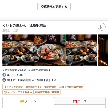
空席状況を更新する
くいもの屋わん 江坂駅前店
居酒屋
江坂
全席完全個室★落ち着いた雰囲気の居酒屋★
3001～4000円
地下鉄 江坂駅南側 左6番出口 徒歩1分
【アプリ予約限定】最大350ポイント還元対象店
口コミ投稿特典対象店
ポイントプラス対象店
適格請求書発行事業者
クーポン
コース