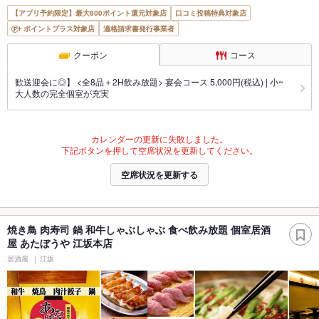
【アプリ予約限定】最大800ポイント還元対象店
口コミ投稿特典対象店
ポイントプラス対象店
適格請求書発行事業者
クーポン
コース
歓送迎会に◎】 <全8品＋2H飲み放題> 宴会コース 5,000円(税込) | 小~
大人数の完全個室が充実
カレンダーの更新に失敗しました。
下記ボタンを押して空席状況を更新してください。
空席状況を更新する
焼き鳥 肉寿司 鍋 和牛しゃぶしゃぶ 食べ飲み放題 個室居酒
屋 あたぼうや 江坂本店
居酒屋
江坂