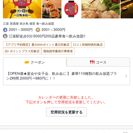
江坂 居酒屋 焼き鳥 個室 食べ飲み放題
2001～3000円
2001～3000円
江坂駅徒歩0分/3000円200品豪華食べ飲み放題!!
【アプリ予約限定】最大800ポイント還元対象店
口コミ投稿特典対象店
ポイントプラス対象店
適格請求書発行事業者
クーポン
コース
【OPEN価★宴会や女子会、飲み会に 】 豪華110種類の飲み放題プラ
ン2時間 2000円⇒980円に！！
カレンダーの更新に失敗しました。
下記ボタンを押して空席状況を更新してください。
空席状況を更新する