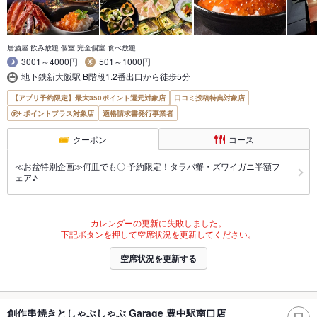
居酒屋 飲み放題 個室 完全個室 食べ放題
3001～4000円
501～1000円
地下鉄新大阪駅 B階段1.2番出口から徒歩5分
【アプリ予約限定】最大350ポイント還元対象店
口コミ投稿特典対象店
ポイントプラス対象店
適格請求書発行事業者
クーポン
コース
≪お盆特別企画≫何皿でも〇 予約限定！タラバ蟹・ズワイガニ半額フ
ェア♪
カレンダーの更新に失敗しました。
下記ボタンを押して空席状況を更新してください。
空席状況を更新する
創作串焼きとしゃぶしゃぶ Garage 豊中駅南口店