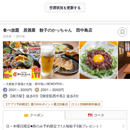
空席状況を更新する
食べ放題 居酒屋 餃子のかっちゃん 西中島店
居酒屋
西中島
～大衆餃子酒場が大阪・西中島にNEWOPEN～
2001～3000円
2001～3000円
【南方駅】徒歩0分【御堂筋西中島】徒歩3分
【アプリ予約限定】最大800ポイント還元対象店
口コミ投稿特典対象店
クーポン
コース
日～木曜日限定■席のみ予約限定で1人毎餃子3個プレゼント！