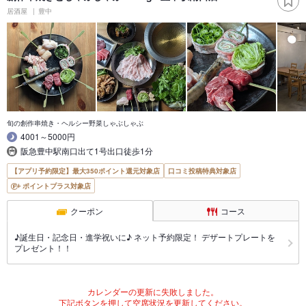
居酒屋
豊中
旬の創作串焼き・ヘルシー野菜しゃぶしゃぶ
4001～5000円
阪急豊中駅南口出て1号出口徒歩1分
【アプリ予約限定】最大350ポイント還元対象店
口コミ投稿特典対象店
ポイントプラス対象店
クーポン
コース
♪誕生日・記念日・進学祝いに♪ ネット予約限定！ デザートプレートを
プレゼント！！
カレンダーの更新に失敗しました。
下記ボタンを押して空席状況を更新してください。