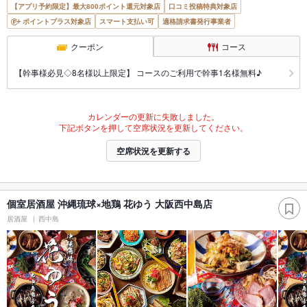
【アプリ予約限定】最大800ポイント還元対象店
口コミ投稿特典対象店
ポイントプラス対象店
スマート支払い可
適格請求書発行事業者
クーポン
コース
【幹事様必見◇8名様以上限定】 コースのご利用で幹事1名様無料♪
カレンダーの更新に失敗しました。
下記ボタンを押して空席状況を更新してください。
空席状況を更新する
個室居酒屋 沖縄琉球×地鶏 花ゆう 大阪西中島店
居酒屋
西中島