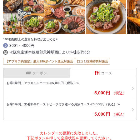
100種類以上の豊富な料理が楽しめる♪
3001～4000円
≪阪急宝塚本線服部天神駅西口より≫徒歩約5分
【アプリ予約限定】最大350ポイント還元対象店
口コミ投稿特典対象店
クーポン
コース
お席3時間、アラカルトコース≪5,000円（税込）≫
5,000円
（税込）
お席3時間、黒毛和牛ローストビーフ付き選べるお鍋コース≪5,000円（税込）≫
5,000円
（税込）
カレンダーの更新に失敗しました。
下記ボタンを押して空席状況を更新してください。