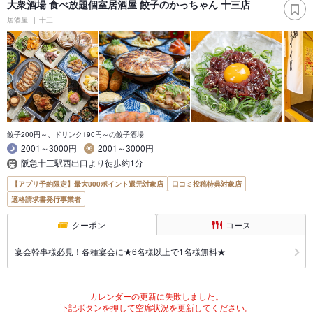
大衆酒場 食べ放題個室居酒屋 餃子のかっちゃん 十三店
居酒屋
十三
餃子200円～、ドリンク190円～の餃子酒場
2001～3000円
2001～3000円
阪急十三駅西出口より徒歩約1分
【アプリ予約限定】最大800ポイント還元対象店
口コミ投稿特典対象店
適格請求書発行事業者
クーポン
コース
宴会幹事様必見！各種宴会に★6名様以上で1名様無料★
カレンダーの更新に失敗しました。
下記ボタンを押して空席状況を更新してください。