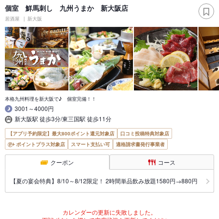
個室 鮮馬刺し 九州うまか 新大阪店
居酒屋
新大阪
本格九州料理を新大阪で♪ 個室完備！！
3001～4000円
新大阪駅 徒歩3分/東三国駅 徒歩11分
【アプリ予約限定】最大800ポイント還元対象店
口コミ投稿特典対象店
ポイントプラス対象店
スマート支払い可
適格請求書発行事業者
クーポン
コース
【夏の宴会特典】8/10～8/12限定！ 2時間単品飲み放題1580円→880円
カレンダーの更新に失敗しました。