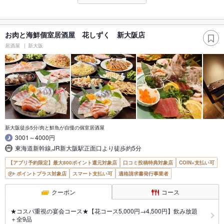
お肉と海鮮個室居酒屋 花しずく 新大阪店
居酒屋
新大阪
新大阪徒歩5分/肉と鮮魚が自慢の個室居酒屋
3001～4000円
東海道新幹線,JR新大阪駅正面口より徒歩約5分
【アプリ予約限定】最大800ポイント還元対象店
口コミ投稿特典対象店
COIN+支払い可
ポイントプラス対象店
スマート支払い可
適格請求書発行事業者
クーポン
コース
★コスパ重視の宴会コース★【花コース5,000円→4,500円】飲み放題
＋全9品