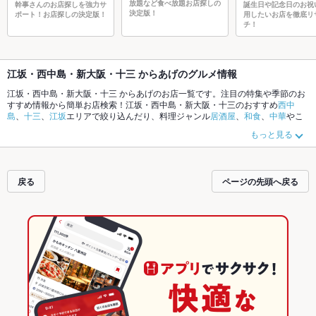
放題など食べ放題お店探しの
幹事さんのお店探しを強力サ
誕生日や記念日のお祝
決定版！
ポート！お店探しの決定版！
用したいお店を徹底リ
チ！
江坂・西中島・新大阪・十三 からあげのグルメ情報
江坂・西中島・新大阪・十三 からあげのお店一覧です。注目の特集や季節のお
すすめ情報から簡単お店検索！江坂・西中島・新大阪・十三のおすすめ
西中
島
、
十三
、
江坂
エリアで絞り込んだり、料理ジャンル
居酒屋
、
和食
、
中華
やこ
だわりメニュー
お茶漬け
、
手羽先
、
エビ料理
でお店探しができます。ホットペ
もっと見る
ッパーグルメなら、お得なクーポンはもちろん、とっておきのメニューや季節
のおすすめ料理など、お店の最新情報をご紹介しているので安心！24時間使え
る簡単便利なネット予約が使えるお店も拡大中です。友達どうしの飲み会に
も、会社の宴会にも、デートやパーティーにもお得に便利にホットペッパーグ
戻る
ページの先頭へ戻る
ルメをご利用ください。