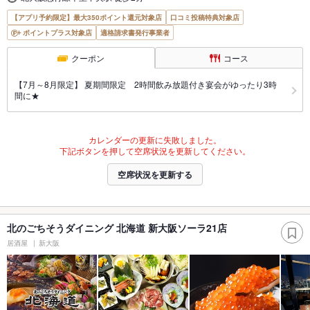
【アプリ予約限定】最大350ポイント還元対象店
口コミ投稿特典対象店
ポイントプラス対象店
適格請求書発行事業者
クーポン
コース
【7月～8月限定】 夏期間限定 2時間飲み放題付き宴会がゆったり3時
間に★
カレンダーの更新に失敗しました。
下記ボタンを押して空席状況を更新してください。
空席状況を更新する
北のごちそうダイニング 北海道 新大阪ソーラ21店
居酒屋
新大阪