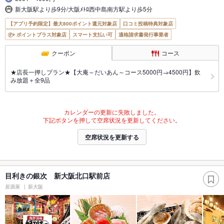
新大阪駅より歩9分/大阪ﾒﾄﾛ西中島南方駅より歩5分
【アプリ予約限定】最大800ポイント還元対象店
口コミ投稿特典対象店
ポイントプラス対象店
スマート支払い可
適格請求書発行事業者
クーポン
コース
★店長一押しプラン★【大庵～だいあん～コース5000円→4500円】飲
み放題＋全9品
カレンダーの更新に失敗しました。
下記ボタンを押して空席状況を更新してください。
空席状況を更新する
目利きの銀次 新大阪北口駅前店
居酒屋
新大阪