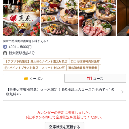
個室で熟成肉の藁焼きが味わえる！
4001～5000円
新大阪駅徒歩3分
【アプリ予約限定】最大800ポイント還元対象店
口コミ投稿特典対象店
ポイントプラス対象店
スマート支払い可
適格請求書発行事業者
クーポン
コース
【幹事or主賓様特典】火～木限定！ 8名様以上のコースご予約で＜1名
様無料♪＞
カレンダーの更新に失敗しました。
下記ボタンを押して空席状況を更新してください。
空席状況を更新する