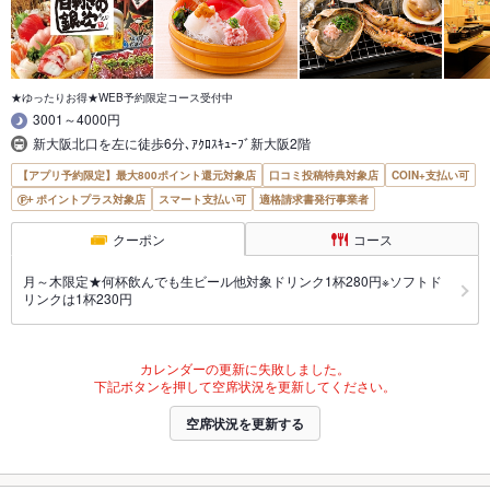
★ゆったりお得★WEB予約限定コース受付中
3001～4000円
新大阪北口を左に徒歩6分､ｱｸﾛｽｷｭｰﾌﾞ新大阪2階
【アプリ予約限定】最大800ポイント還元対象店
口コミ投稿特典対象店
COIN+支払い可
ポイントプラス対象店
スマート支払い可
適格請求書発行事業者
クーポン
コース
月～木限定★何杯飲んでも生ビール他対象ドリンク1杯280円※ソフトド
リンクは1杯230円
カレンダーの更新に失敗しました。
下記ボタンを押して空席状況を更新してください。
空席状況を更新する