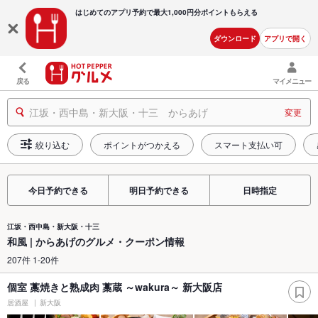
はじめてのアプリ予約で最大
1,000円分ポイントもらえる
ダウンロード
アプリで開く
戻る
マイメニュー
江坂・西中島・新大阪・十三 からあげ
変更
絞り込む
ポイントがつかえる
スマート支払い可
今日予約できる
明日予約できる
日時指定
江坂・西中島・新大阪・十三
和風 | からあげのグルメ・クーポン情報
207件 1-20件
個室 藁焼きと熟成肉 藁蔵 ～wakura～ 新大阪店
居酒屋
新大阪