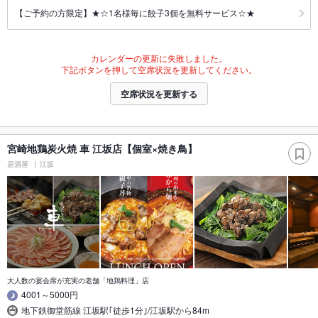
【ご予約の方限定】★☆1名様毎に餃子3個を無料サービス☆★
カレンダーの更新に失敗しました。
下記ボタンを押して空席状況を更新してください。
空席状況を更新する
宮崎地鶏炭火焼 車 江坂店【個室×焼き鳥】
居酒屋
江坂
大人数の宴会席が充実の老舗「地鶏料理」店
4001～5000円
地下鉄御堂筋線 江坂駅｢徒歩1分｣/江坂駅から84m