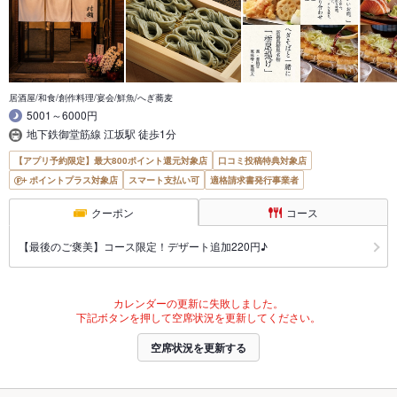
居酒屋/和食/創作料理/宴会/鮮魚/へぎ蕎麦
5001～6000円
地下鉄御堂筋線 江坂駅 徒歩1分
【アプリ予約限定】最大800ポイント還元対象店
口コミ投稿特典対象店
ポイントプラス対象店
スマート支払い可
適格請求書発行事業者
クーポン
コース
【最後のご褒美】コース限定！デザート追加220円♪
カレンダーの更新に失敗しました。
下記ボタンを押して空席状況を更新してください。
空席状況を更新する