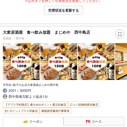
下記ボタンを押して空席状況を更新してください。
空席状況を更新する
大衆居酒屋 食べ飲み放題 まじめや 西中島店
居酒屋
西中島
手羽先×餃子のお店大衆酒場まじめや西中島
2001～3000円
西中島南方駅より徒歩1分
【アプリ予約限定】最大800ポイント還元対象店
口コミ投稿特典対象店
ポイントプラス対象店
適格請求書発行事業者
クーポン
コース