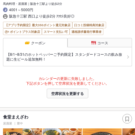
馬肉料理・居酒屋｜阪急十三駅より徒歩2分
4001～5000円
阪急十三駅 西口より徒歩2分 ｱｸｾｽ良好◎
【アプリ予約限定】最大350ポイント還元対象店
口コミ投稿特典対象店
ポイントプラス対象店
スマート支払い可
適格請求書発行事業者
クーポン
コース
【8/1~8/31のホットペッパーご予約限定】スタンダードコースの飲み放
題に生ビール追加無料！
カレンダーの更新に失敗しました。
下記ボタンを押して空席状況を更新してください。
空席状況を更新する
食堂まえざわ
居酒屋
豊中