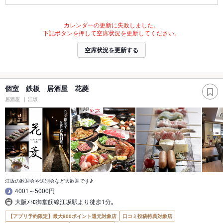
カレンダーの更新に失敗しました。
下記ボタンを押して空席状況を更新してください。
空席状況を更新する
個室 鉄板 居酒屋 花菱
居酒屋
江坂
江坂の歓迎会や送別会など大歓迎です♪
4001～5000円
大阪ﾒﾄﾛ御堂筋線江坂駅より徒歩1分｡
【アプリ予約限定】最大800ポイント還元対象店
口コミ投稿特典対象店