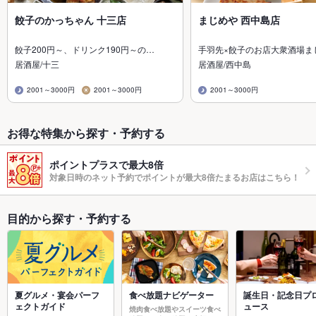
餃子のかっちゃん 十三店
まじめや 西中島店
餃子200円～、ドリンク190円～の…
手羽先×餃子のお店大衆酒場ま
居酒屋/十三
居酒屋/西中島
2001～3000円
2001～3000円
2001～3000円
お得な特集から探す・予約する
ポイントプラスで最大8倍
対象日時のネット予約でポイントが最大8倍たまるお店はこちら！
目的から探す・予約する
夏グルメ・宴会パーフ
食べ放題ナビゲーター
誕生日・記念日プ
ェクトガイド
ュース
焼肉食べ放題やスイーツ食べ