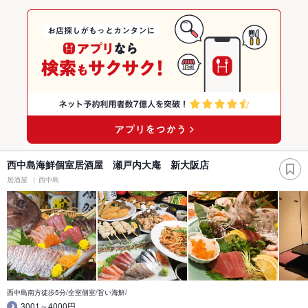
西中島海鮮個室居酒屋 瀬戸内大庵 新大阪店
居酒屋
西中島
西中島南方徒歩5分/全室個室/旨い海鮮/
3001～4000円