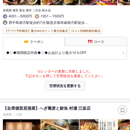
居酒屋 個室 宴会 接待 二次会 飲み会
4001～5000円
1001～1500円
西中島南方駅徒歩約7分/阪急京都本線南方駅徒歩…
【アプリ予約限定】最大800ポイント還元対象店
口コミ投稿特典対象店
クーポン
コース
◆◇◆期間限定特典◆◇◆お会計より最大10％OFF
カレンダーの更新に失敗しました。
下記ボタンを押して空席状況を更新してください。
空席状況を更新する
【全席個室居酒屋】へぎ蕎麦と鮮魚 村瀬 江坂店
居酒屋
江坂