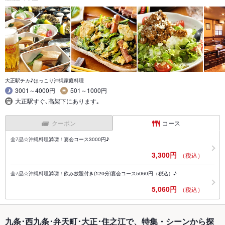
大正駅チカ♪ほっこり沖縄家庭料理
3001～4000円
501～1000円
大正駅すぐ､高架下にあります｡
クーポン
コース
全7品☆沖縄料理満喫！宴会コース3000円♪
3,300円
（税込）
全7品☆沖縄料理満喫！飲み放題付き(120分)宴会コース5060円（税込）♪
5,060円
（税込）
九条･西九条･弁天町･大正･住之江で、特集・シーンから探