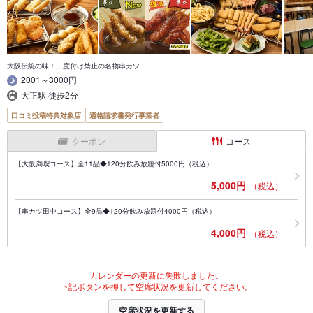
大阪伝統の味！二度付け禁止の名物串カツ
2001～3000円
大正駅 徒歩2分
口コミ投稿特典対象店
適格請求書発行事業者
クーポン
コース
【大阪満喫コース】全11品◆120分飲み放題付5000円（税込）
5,000円
（税込）
【串カツ田中コース】全9品◆120分飲み放題付4000円（税込）
4,000円
（税込）
カレンダーの更新に失敗しました。
下記ボタンを押して空席状況を更新してください。
空席状況を更新する