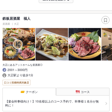
鉄板居酒屋 福人
居酒屋
大正
大正にあるアットホームな居酒屋◎
2001～3000円
大正駅より徒歩1分
口コミ投稿特典対象店
クーポン
コース
【宴会幹事様向け！】10名様以上のコース予約で、幹事様１名分が無
料に！