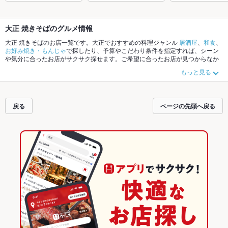
大正 焼きそばのグルメ情報
大正 焼きそばのお店一覧です。大正でおすすめの料理ジャンル
居酒屋
、
和食
、
お好み焼き・もんじゃ
で探したり、予算やこだわり条件を指定すれば、シーン
や気分に合ったお店がサクサク探せます。ご希望に合ったお店が見つからなか
ったら、近隣のエリア
大正
、
弁天町
、
USJ
もチェックしてみてください。ホッ
もっと見る
トペッパーグルメなら、お得なクーポンはもちろん、こだわりメニュー
からあ
げ
、
お茶漬け
、
手羽先
や季節のおすすめ料理など、お店の最新情報をご紹介し
ているので安心！24時間使える簡単便利なネット予約が使えるお店も拡大中で
す。友達どうしの飲み会にも、会社の宴会にも、デートやパーティーにもお得
戻る
ページの先頭へ戻る
に便利にホットペッパーグルメをご利用ください。