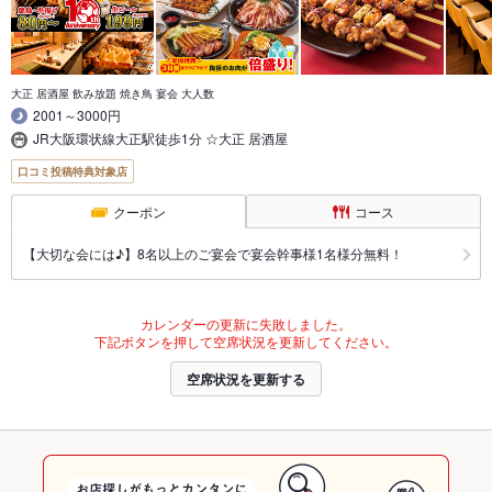
大正 居酒屋 飲み放題 焼き鳥 宴会 大人数
2001～3000円
JR大阪環状線大正駅徒歩1分 ☆大正 居酒屋
口コミ投稿特典対象店
クーポン
コース
【大切な会には♪】8名以上のご宴会で宴会幹事様1名様分無料！
カレンダーの更新に失敗しました。
下記ボタンを押して空席状況を更新してください。
空席状況を更新する