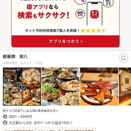
鉄板焼 栄八
お好み焼き・もんじゃ
大正
駅チカ◎高架下にある隠れ家鉄板焼き店☆
3001～4000円
大正駅から3分･京ｾﾗﾄﾞｰﾑから徒歩10分☆