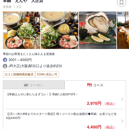
草鍋 えんや 大正店
居酒屋
大正
季節のお野菜をたくさん味わえる居酒屋
3001～4000円
JR大正(大阪)駅出口より徒歩約2分
口コミ投稿特典対象店
COIN+支払い可
クーポン
コース
【草鍋えんやに来たらまずコレ！】草鍋1人前2970円～
2,970円
（税込）
【(月)～(木)18時までのスタート限定】得々コース≫飲み放題付◆草鍋・お造りなど全
5品4400円
4,400円
（税込）