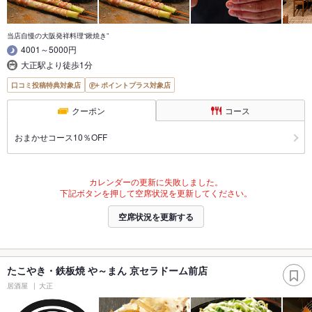
当店自慢の大阪発祥料理“鍬焼き”
4001～5000円
大正駅より徒歩1分
口コミ投稿特典対象店
ポイントプラス対象店
クーポン
コース
おまかせコース10％OFF
カレンダーの更新に失敗しました。
下記ボタンを押して空席状況を更新してください。
空席状況を更新する
たこやき・鉄板焼 や～まん 京セラドーム前店
居酒屋
大正