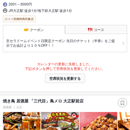
2001～3000円
JR大正駅 徒歩1分/地下鉄大正駅 徒歩1分
口コミ投稿特典対象店
クーポン
コース
京セラドームイベント日限定クーポン 当日のチケット（半券）をご提
示でお会計より１０％OFF！！
カレンダーの更新に失敗しました。
下記ボタンを押して空席状況を更新してください。
空席状況を更新する
焼き鳥 居酒屋 「三代目」鳥メロ 大正駅前店
居酒屋
大正