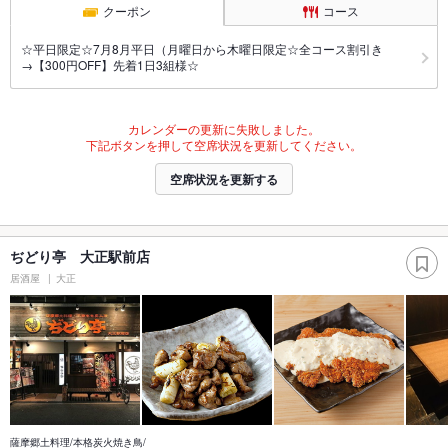
クーポン
コース
☆平日限定☆7月8月平日（月曜日から木曜日限定☆全コース割引き
→【300円OFF】先着1日3組様☆
カレンダーの更新に失敗しました。
下記ボタンを押して空席状況を更新してください。
空席状況を更新する
ぢどり亭 大正駅前店
居酒屋
大正
薩摩郷土料理/本格炭火焼き鳥/