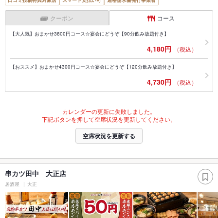
口コミ投稿特典対象店
スマート支払い可
適格請求書発行事業者
クーポン
コース
【大人気】おまかせ3800円コース☆宴会にどうぞ【90分飲み放題付き】
4,180円
（税込）
【おススメ】おまかせ4300円コース☆宴会にどうぞ【120分飲み放題付き】
4,730円
（税込）
カレンダーの更新に失敗しました。
下記ボタンを押して空席状況を更新してください。
空席状況を更新する
串カツ田中 大正店
居酒屋
大正