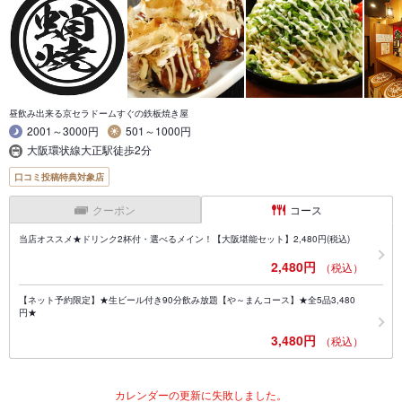
昼飲み出来る京セラドームすぐの鉄板焼き屋
2001～3000円
501～1000円
大阪環状線大正駅徒歩2分
口コミ投稿特典対象店
クーポン
コース
当店オススメ★ドリンク2杯付・選べるメイン！【大阪堪能セット】2,480円(税込)
2,480円
（税込）
【ネット予約限定】★生ビール付き90分飲み放題【や～まんコース】★全5品3,480
円★
3,480円
（税込）
カレンダーの更新に失敗しました。