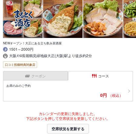
NEWオープン！大正にある立ち飲み居酒屋
1501～2000円
大阪ﾒﾄﾛ長堀鶴見緑地線大正(大阪)駅より徒歩約2分
口コミ投稿特典対象店
クーポン
コース
お席のみのご予約
0円
（税込）
カレンダーの更新に失敗しました。
下記ボタンを押して空席状況を更新してください。
空席状況を更新する