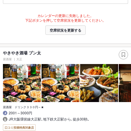
カレンダーの更新に失敗しました。
下記ボタンを押して空席状況を更新してください。
空席状況を更新する
やきやき酒場 ブン太
居酒屋
大正
居酒屋 ドリンク３３０円～★
2001～3000円
JR大阪環状線大正駅､地下鉄大正駅から､徒歩30秒｡
口コミ投稿特典対象店