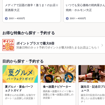
メディアで話題の激辛！激うま！のお店☆
いつでも安心価格の焼肉屋さ
居酒屋/大正
焼肉・ホルモン/大正
3001～4000円
3001～4000円
お得な特集から探す・予約する
ポイントプラスで最大8倍
対象日時のネット予約でポイントが最大8倍たまるお店はこちら！
目的から探す・予約する
夏グルメ・宴会パーフ
食べ放題ナビゲーター
誕生日・記念日プ
ェクトガイド
ュース
焼肉食べ放題やスイーツ食べ
放題など食べ放題お店探しの
幹事さんのお店探しを強力サ
誕生日や記念日のお祝
決定版！
ポート！お店探しの決定版！
用したいお店を徹底リ
チ！