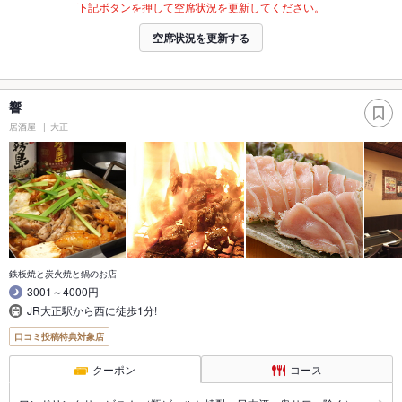
下記ボタンを押して空席状況を更新してください。
空席状況を更新する
響
居酒屋
大正
鉄板焼と炭火焼と鍋のお店
3001～4000円
JR大正駅から西に徒歩1分!
口コミ投稿特典対象店
クーポン
コース