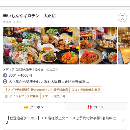
辛いもんやギロチン 大正店
居酒屋
大正
メディアで話題の激辛！激うま！のお店☆
3001～4000円
大正駅から徒歩4分!/大阪府大阪市大正区三軒家東…
【アプリ予約限定】最大800ポイント還元対象店
口コミ投稿特典対象店
ポイントプラス対象店
スマート支払い可
クーポン
コース
【歓送迎会クーポン】１０名様以上のコースご予約で幹事様1名無料に
♪