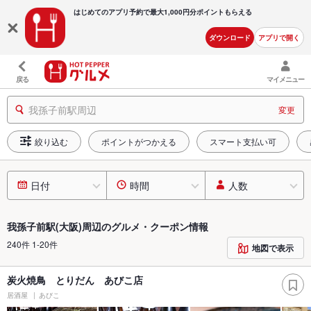
はじめてのアプリ予約で最大
1,000円分ポイントもらえる
ダウンロード
アプリで開く
戻る
マイメニュー
我孫子前駅周辺
変更
絞り込む
ポイントがつかえる
スマート支払い可
日付
時間
人数
我孫子前駅(大阪)周辺のグルメ・クーポン情報
240件 1-20件
地図で表示
炭火焼鳥 とりだん あびこ店
居酒屋
あびこ