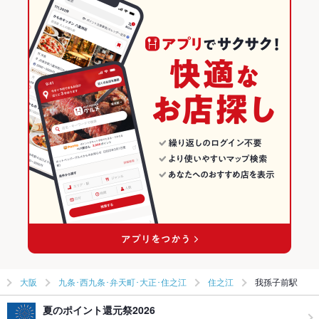
大阪
九条･西九条･弁天町･大正･住之江
住之江
我孫子前駅
夏のポイント還元祭2026