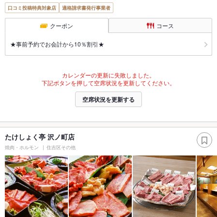
口コミ投稿特典対象店
適格請求書発行事業者
クーポン
コース
★事前予約でお会計から10％割引★
カレンダーの更新に失敗しました。
下記ボタンを押して空席状況を更新してください。
空席状況を更新する
たけしょく亭 沢ノ町店
焼肉・ホルモン
住吉区その他