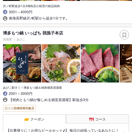
沢ノ町駅徒歩1分♪精肉店が経営の絶品焼肉
3001～4000円
南海高野線沢ﾉ町駅から徒歩1分です｡
博多もつ鍋 いっぱち 我孫子本店
居酒屋
あびこ
あびこ駅すぐ！博多もつ鍋＆焼肉個室居酒屋
2001～3000円
【焼肉ともつ鍋が愉しめる個室居酒屋】駅徒歩3分
口コミ投稿特典対象店
クーポン
コース
【仕事帰りに！お得なビールセット♪】 毎日の頑張っているあなたに！