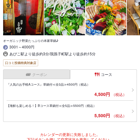
オーガニック野菜たっぷりの本家草鍋♪
3001～4000円
あびこ駅より徒歩約3分/我孫子町駅より徒歩約15分
口コミ投稿特典対象店
クーポン
コース
『人気のお手軽Aコース』草鍋付≪全3品≫4500円（税込）
4,500円
（税込）
【海鮮も楽しめる！】Bコース草鍋付≪全5品≫5500円（税込）
5,500円
（税込）
カレンダーの更新に失敗しました。
下記ボタンを押して空席状況を更新してください。