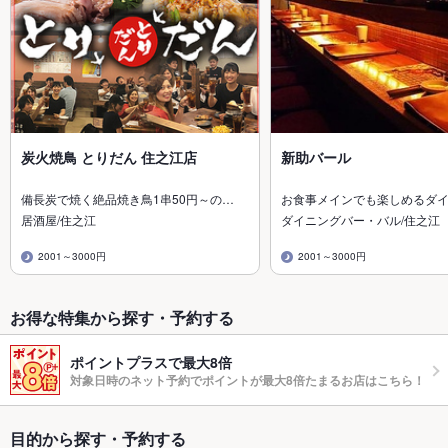
炭火焼鳥 とりだん 住之江店
新助バール
備長炭で焼く絶品焼き鳥1串50円～の…
お食事メインでも楽しめるダ
居酒屋/住之江
ダイニングバー・バル/住之江
2001～3000円
2001～3000円
お得な特集から探す・予約する
ポイントプラスで最大8倍
対象日時のネット予約でポイントが最大8倍たまるお店はこちら！
目的から探す・予約する