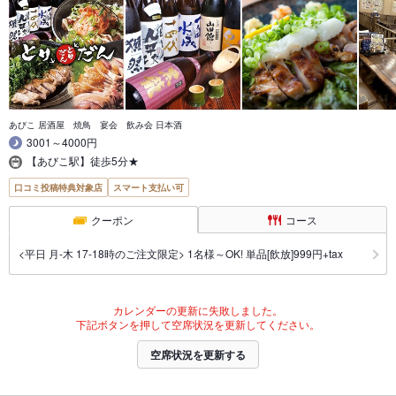
あびこ 居酒屋 焼鳥 宴会 飲み会 日本酒
3001～4000円
【あびこ駅】徒歩5分★
口コミ投稿特典対象店
スマート支払い可
クーポン
コース
<平日 月-木 17-18時のご注文限定> 1名様～OK! 単品[飲放]999円+tax
カレンダーの更新に失敗しました。
下記ボタンを押して空席状況を更新してください。
空席状況を更新する