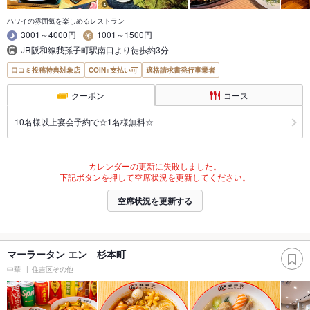
ハワイの雰囲気を楽しめるレストラン
3001～4000円
1001～1500円
JR阪和線我孫子町駅南口より徒歩約3分
口コミ投稿特典対象店
COIN+支払い可
適格請求書発行事業者
クーポン
コース
10名様以上宴会予約で☆1名様無料☆
カレンダーの更新に失敗しました。
下記ボタンを押して空席状況を更新してください。
空席状況を更新する
マーラータン エン 杉本町
中華
住吉区その他