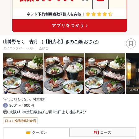
山肴野そく 杏月 （【旧店名】きのこ鍋 おさだ）
ダイニングバー・バル
あびこ
“今”しか味わえない、旬の贅沢
3001～4000円
大阪ﾒﾄﾛ御堂筋線あびこ駅1出口より徒歩約4分
口コミ投稿特典対象店
クーポン
コース