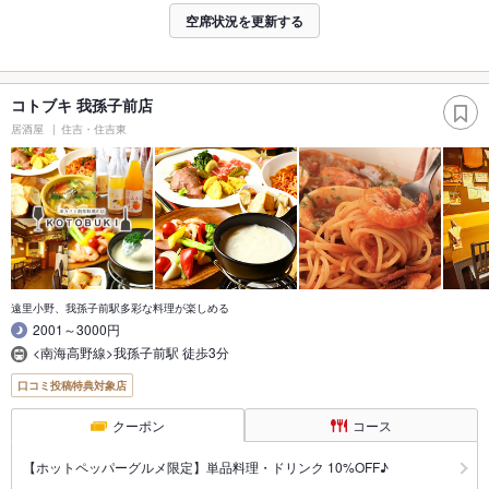
空席状況を更新する
コトブキ 我孫子前店
居酒屋
住吉・住吉東
遠里小野、我孫子前駅多彩な料理が楽しめる
2001～3000円
<南海高野線>我孫子前駅 徒歩3分
口コミ投稿特典対象店
クーポン
コース
【ホットペッパーグルメ限定】単品料理・ドリンク 10%OFF♪