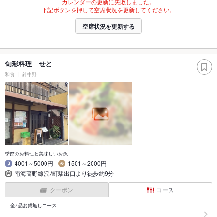
カレンダーの更新に失敗しました。
下記ボタンを押して空席状況を更新してください。
空席状況を更新する
旬彩料理 せと
和食
針中野
季節のお料理と美味しいお魚
4001～5000円
1501～2000円
南海高野線沢ﾉ町駅出口より徒歩約9分
クーポン
コース
全7品お鍋無しコース