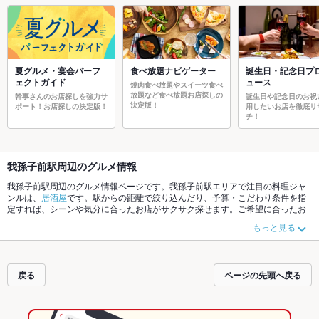
夏グルメ・宴会パーフ
食べ放題ナビゲーター
誕生日・記念日プ
ェクトガイド
ュース
焼肉食べ放題やスイーツ食べ
放題など食べ放題お店探しの
幹事さんのお店探しを強力サ
誕生日や記念日のお祝
決定版！
ポート！お店探しの決定版！
用したいお店を徹底リ
チ！
我孫子前駅周辺のグルメ情報
我孫子前駅周辺のグルメ情報ページです。我孫子前駅エリアで注目の料理ジャ
ンルは、
居酒屋
です。駅からの距離で絞り込んだり、予算・こだわり条件を指
定すれば、シーンや気分に合ったお店がサクサク探せます。ご希望に合ったお
店が見つからなかったら、近隣の
沢ノ町駅
、
我孫子道駅
もチェックしてみてく
もっと見る
ださい。ホットペッパーグルメなら、お得なクーポンはもちろん、こだわりメ
ニュー
肉じゃが
や季節のおすすめ料理など、お店の最新情報をご紹介している
ので安心！24時間使える簡単便利なネット予約が使えるお店も拡大中です。友
達どうしの飲み会にも、会社の宴会にも、デートやパーティにもお得に便利に
戻る
ページの先頭へ戻る
ホットペッパーグルメをご利用ください。