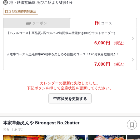
地下鉄御堂筋線 あびこ駅より徒歩1分
口コミ投稿特典対象店
クーポン
コース
【ハヌルコース】高品質×高コスパ×2時間飲み放題付き(90分ラストオーダー）
6,000円
（税込）
☆雌牛コース☆黒毛和牛A5雌牛を楽しめる自慢のコース！120分飲み放題付き！
7,000円
（税込）
カレンダーの更新に失敗しました。
下記ボタンを押して空席状況を更新してください。
空席状況を更新する
本家草鍋えんや Strongest No.2batter
和食
あびこ