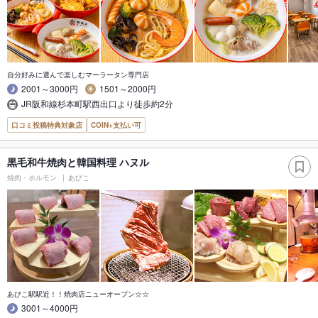
自分好みに選んで楽しむマーラータン専門店
2001～3000円
1501～2000円
JR阪和線杉本町駅西出口より徒歩約2分
口コミ投稿特典対象店
COIN+支払い可
黒毛和牛焼肉と韓国料理 ハヌル
焼肉・ホルモン
あびこ
あびこ駅駅近！！焼肉店ニューオープン☆☆
3001～4000円