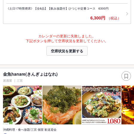
《土日17時禁煙席》【全8品】【飲み放題付】ひつじや定番コース 6300円
6,300円
（税込）
カレンダーの更新に失敗しました。
下記ボタンを押して空席状況を更新してください。
空席状況を更新する
金魚hanare(きんぎょはなれ)
居酒屋
三宮
沖縄料理・食べ放題/三宮 個室 歓送迎会