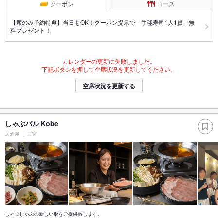
クーポン
コース
【席のみ予約特典】当日もOK！クーポン提示で「手毬寿司1人1貫」無
料プレゼント！
カレンダーの更新に失敗しました。
下記ボタンを押して空席状況を更新してください。
空席状況を更新する
しゃぶバル Kobe
居酒屋
三宮
しゃぶしゃぶの新しい形をご提供致します。