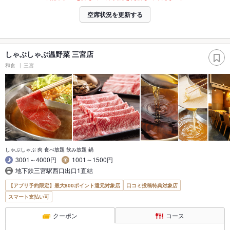
空席状況を更新する
しゃぶしゃぶ温野菜 三宮店
和食
三宮
しゃぶしゃぶ 肉 食べ放題 飲み放題 鍋
3001～4000円
1001～1500円
地下鉄三宮駅西口出口1直結
【アプリ予約限定】最大800ポイント還元対象店
口コミ投稿特典対象店
スマート支払い可
クーポン
コース