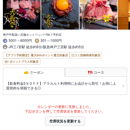
神戸牛取扱い店舗ホットペッパーNo.1予約店
5001～6000円
501～1000円
JR三ﾉ宮駅 徒歩約6分/阪急神戸三宮駅 徒歩約5分
【アプリ予約限定】最大800ポイント還元対象店
口コミ投稿特典対象店
ポイントプラス対象店
クーポン
コース
【飲食料金5％ＯＦＦ】アラカルト利用時にお会計から割引！お得に上
質焼肉を堪能できる◎
カレンダーの更新に失敗しました。
下記ボタンを押して空席状況を更新してください。
空席状況を更新する