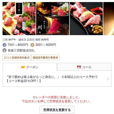
三宮 神戸牛 誕生日 記念日 個室 肉寿司
7001～8000円
3001～4000円
各線三宮駅徒歩3分｡
口コミ投稿特典対象店
適格請求書発行事業者
クーポン
コース
『皆で囲めば最上級がもっと身近に。』 ３名様以上のコース予約で
【コース料金20％OFF！】
カレンダーの更新に失敗しました。
下記ボタンを押して空席状況を更新してください。
空席状況を更新する