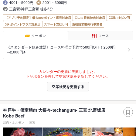
4001～5000円
2001～3000円
三宮駅/神戸三宮駅 徒歩5分
【アプリ予約限定】最大800ポイント還元対象店
口コミ投稿特典対象店
COIN+支払い可
ポイントプラス対象店
スマート支払い可
適格請求書発行事業者
クーポン
コース
《スタンダード飲み放題》コース料理ご予約で500円OFF！2500円
→2,000円♪
カレンダーの更新に失敗しました。
下記ボタンを押して空席状況を更新してください。
空席状況を更新する
神戸牛・個室焼肉 大長今-techangum- 三宮 北野坂店
Kobe Beef
焼肉・ホルモン
三宮