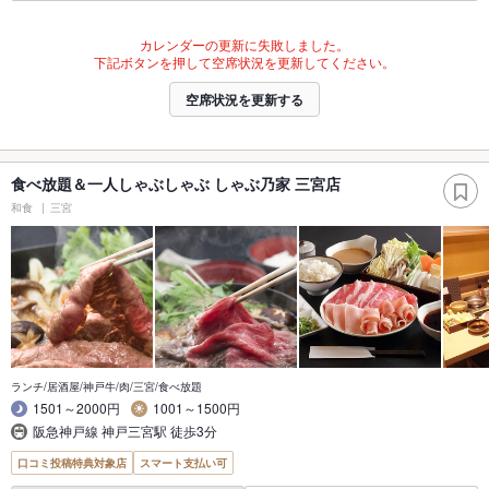
カレンダーの更新に失敗しました。
下記ボタンを押して空席状況を更新してください。
空席状況を更新する
食べ放題＆一人しゃぶしゃぶ しゃぶ乃家 三宮店
和食
三宮
ランチ/居酒屋/神戸牛/肉/三宮/食べ放題
1501～2000円
1001～1500円
阪急神戸線 神戸三宮駅 徒歩3分
口コミ投稿特典対象店
スマート支払い可