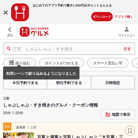
はじめてのアプリ予約で最大
1,000円分ポイントもらえる
ダウンロード
アプリで開く
戻る
マイメニュー
三宮 しゃぶしゃぶ・すき焼き
変更
絞り込む
ポイントがつかえる
スマート支払い可
今日予約できる
明日予約できる
日時指定
三宮
しゃぶしゃぶ・すき焼きのグルメ・クーポン情報
29件 1-20件
地図で表示
PR
居酒屋
三宮
豆富と湯葉と豆乳しゃぶしゃぶ「大豆屋」三