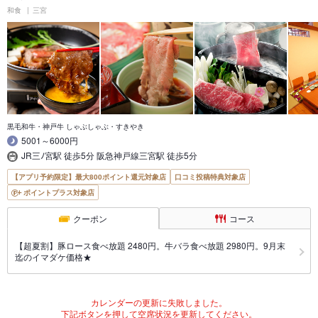
和食
三宮
黒毛和牛・神戸牛 しゃぶしゃぶ・すきやき
5001～6000円
JR三ﾉ宮駅 徒歩5分 阪急神戸線三宮駅 徒歩5分
【アプリ予約限定】最大800ポイント還元対象店
口コミ投稿特典対象店
ポイントプラス対象店
クーポン
コース
【超夏割】豚ロース食べ放題 2480円。牛バラ食べ放題 2980円。9月末
迄のイマダケ価格★
カレンダーの更新に失敗しました。
下記ボタンを押して空席状況を更新してください。