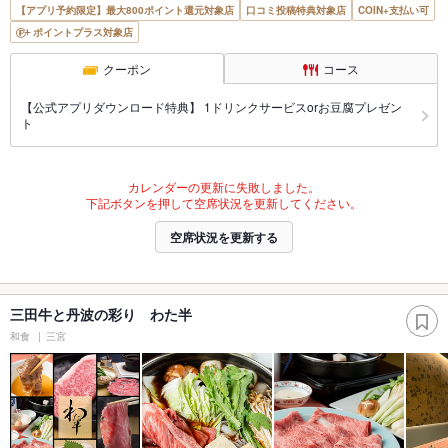
【アプリ予約限定】最大800ポイント還元対象店
口コミ投稿特典対象店
COIN+支払い可
ポイントプラス対象店
クーポン
コース
【公式アプリダウンロード特典】 1ドリンクサービスorお豆腐プレゼン
ト
カレンダーの更新に失敗しました。
下記ボタンを押して空席状況を更新してください。
空席状況を更新する
三田牛と丹波の彩り わた半
和食
三宮