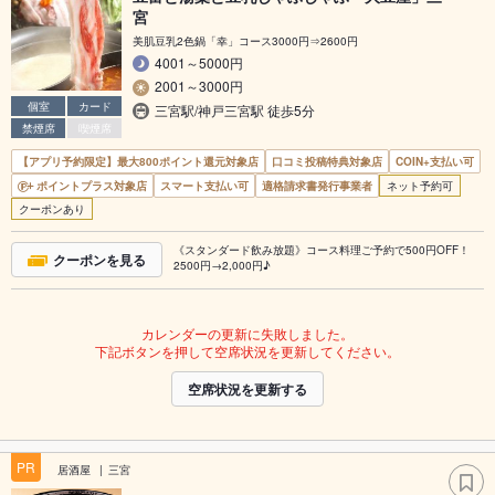
宮
美肌豆乳2色鍋「幸」コース3000円⇒2600円
4001～5000円
2001～3000円
個室
カード
三宮駅/神戸三宮駅 徒歩5分
禁煙席
喫煙席
【アプリ予約限定】最大800ポイント還元対象店
口コミ投稿特典対象店
COIN+支払い可
ポイントプラス対象店
スマート支払い可
適格請求書発行事業者
ネット予約可
クーポンあり
《スタンダード飲み放題》コース料理ご予約で500円OFF！
クーポンを見る
2500円→2,000円♪
カレンダーの更新に失敗しました。
下記ボタンを押して空席状況を更新してください。
空席状況を更新する
PR
居酒屋
三宮