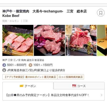
神戸牛・個室焼肉 大長今-techangum- 三宮 総本店
Kobe Beef
焼肉・ホルモン
三宮
神戸 三宮 三ノ宮 焼肉 誕生日 歓送迎会
5001～6000円
1001～1500円
JR東海道本線三ﾉ宮(JR)駅東口より徒歩約8分
【アプリ予約限定】最大800ポイント還元対象店
口コミ投稿特典対象店
クーポン
コース
【お得◆席のみ予約限定クーポン】単品注文時食事代金5％OFF！