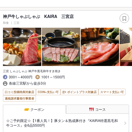
神戸牛しゃぶしゃぶ KAIRA 三宮店
和食
三宮
三宮 しゃぶしゃぶ 神戸牛黒毛和牛すき焼き
3001～4000円
1001～1500円
各線三宮駅から徒歩3分
口コミ投稿特典対象店
COIN+支払い可
ポイントプラス対象店
スマート支払い可
適格請求書発行事業者
クーポン
コース
☆ご予約限定☆【1番人気！】豚タン＆熟成豚付き『KAIRA特選黒毛和
牛コース』全6品5500円