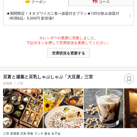
クーポン
コース
★期間限定！オオズワイガニ食べ放題付きプラン★120分飲み放題付
〈料理8品〉5,000円 新登場!!
カレンダーの更新に失敗しました。
下記ボタンを押して空席状況を更新してください。
空席状況を更新する
豆富と湯葉と豆乳しゃぶしゃぶ「大豆屋」三宮
居酒屋
三宮
三宮 居酒屋 豆富 和食 ランチ 宴会 女子会