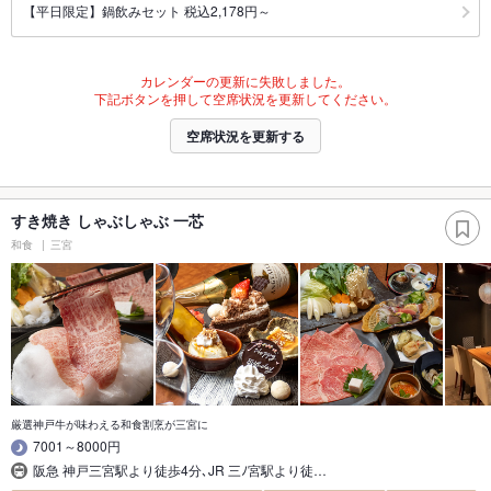
【平日限定】鍋飲みセット 税込2,178円～
カレンダーの更新に失敗しました。
下記ボタンを押して空席状況を更新してください。
空席状況を更新する
すき焼き しゃぶしゃぶ 一芯
和食
三宮
厳選神戸牛が味わえる和食割烹が三宮に
7001～8000円
阪急 神戸三宮駅より徒歩4分､JR 三ﾉ宮駅より徒…