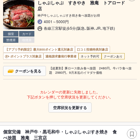
しゃぶしゃぶ すきやき 雅庵 トアロード
店
神戸牛しゃぶしゃぶすき焼き食べ放題がお得
4001～5000円
各線三宮駅徒歩5分(阪急､阪神､JR､地下鉄)
個室
カード
禁煙席
喫煙席
【アプリ予約限定】最大800ポイント還元対象店
口コミ投稿特典対象店
ポイントプラス対象店
適格請求書発行事業者
ネット予約可
クーポンあり
【超夏割】豚ロース飲み食べ放題 2480円。牛バラ食べ放
クーポンを見る
題 2980円。9月末迄のイマダケ価格
カレンダーの更新に失敗しました。
下記ボタンを押して空席状況を更新してください。
空席状況を更新する
個室完備 神戸牛・黒毛和牛・しゃぶしゃぶすき焼き 食
べ放題 雅庵 三宮店