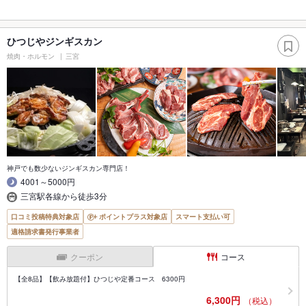
ひつじやジンギスカン
焼肉・ホルモン
三宮
神戸でも数少ないジンギスカン専門店！
4001～5000円
三宮駅各線から徒歩3分
口コミ投稿特典対象店
ポイントプラス対象店
スマート支払い可
適格請求書発行事業者
クーポン
コース
【全8品】【飲み放題付】ひつじや定番コース 6300円
6,300円
（税込）