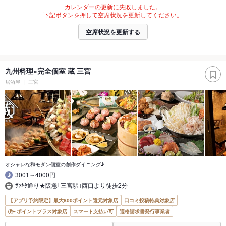
カレンダーの更新に失敗しました。
下記ボタンを押して空席状況を更新してください。
空席状況を更新する
九州料理×完全個室 蔵 三宮
居酒屋
三宮
オシャレな和モダン個室の創作ダイニング♪
3001～4000円
ｻﾝｷﾀ通り★阪急｢三宮駅｣西口より徒歩2分
【アプリ予約限定】最大800ポイント還元対象店
口コミ投稿特典対象店
ポイントプラス対象店
スマート支払い可
適格請求書発行事業者