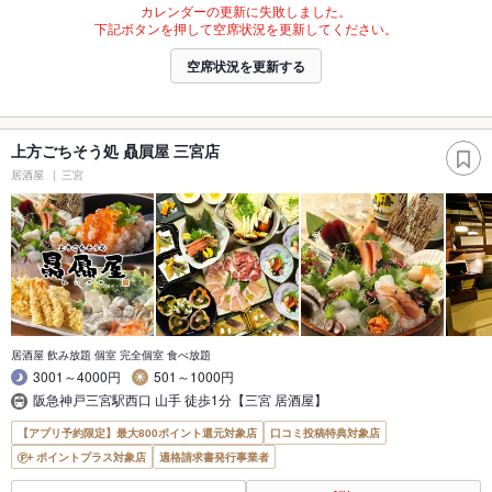
カレンダーの更新に失敗しました。
下記ボタンを押して空席状況を更新してください。
空席状況を更新する
上方ごちそう処 贔屓屋 三宮店
居酒屋
三宮
居酒屋 飲み放題 個室 完全個室 食べ放題
3001～4000円
501～1000円
阪急神戸三宮駅西口 山手 徒歩1分【三宮 居酒屋】
【アプリ予約限定】最大800ポイント還元対象店
口コミ投稿特典対象店
ポイントプラス対象店
適格請求書発行事業者