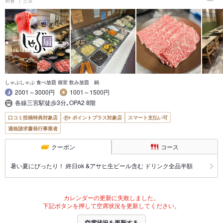
和食
三宮
しゃぶしゃぶ 食べ放題 個室 飲み放題 鍋
2001～3000円
1001～1500円
各線三宮駅徒歩3分｡OPA2 8階
口コミ投稿特典対象店
ポイントプラス対象店
スマート支払い可
適格請求書発行事業者
クーポン
コース
暑い夏にぴったり！ 終日ok &アサヒ生ビール含む ドリンク全品半額
カレンダーの更新に失敗しました。
下記ボタンを押して空席状況を更新してください。
空席状況を更新する