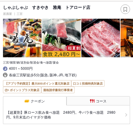
しゃぶしゃぶ すきやき 雅庵 トアロード店
居酒屋
三宮
三宮/個室/鍋/送別会/歓迎会/食べ放題/宴会
4001～5000円
各線三宮駅徒歩5分(阪急､阪神､JR､地下鉄)
【アプリ予約限定】最大800ポイント還元対象店
口コミ投稿特典対象店
ポイントプラス対象店
適格請求書発行事業者
クーポン
コース
【超夏割】豚ロース飲み食べ放題 2480円。牛バラ食べ放題 2980
円。9月末迄のイマダケ価格