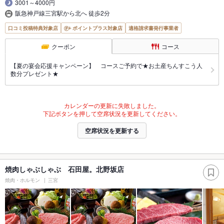
3001～4000円
阪急神戸線三宮駅から北へ 徒歩2分
口コミ投稿特典対象店
ポイントプラス対象店
適格請求書発行事業者
クーポン
コース
【夏の宴会応援キャンペーン】 コースご予約で★お土産ちんすこう人
数分プレゼント★
カレンダーの更新に失敗しました。
下記ボタンを押して空席状況を更新してください。
空席状況を更新する
焼肉しゃぶしゃぶ 石田屋。北野坂店
焼肉・ホルモン
三宮