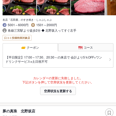
名店「石田屋」のすき焼き・しゃぶしゃぶ
5001～6000円
1501～2000円
各線三宮駅より徒歩2分 ◆ 北野坂入ってすぐ左手
口コミ投稿特典対象店
クーポン
コース
【平日限定】17:00～17:30、20:30～の来店で 会計より5％OFF+ワン
ドリンクサービス※土日祝不可
カレンダーの更新に失敗しました。
下記ボタンを押して空席状況を更新してください。
空席状況を更新する
豚の真珠 北野坂店