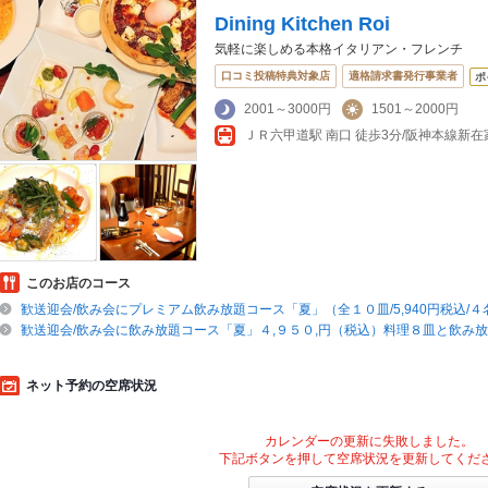
Dining Kitchen Roi
気軽に楽しめる本格イタリアン・フレンチ
口コミ投稿特典対象店
適格請求書発行事業者
ポ
2001～3000円
1501～2000円
ＪＲ六甲道駅 南口 徒歩3分/阪神本線新在
このお店のコース
歓送迎会/飲み会にプレミアム飲み放題コース「夏」（全１０皿/5,940円税込/
歓送迎会/飲み会に飲み放題コース「夏」４,９５０,円（税込）料理８皿と飲み
ネット予約の空席状況
カレンダーの更新に失敗しました。
下記ボタンを押して空席状況を更新してくだ