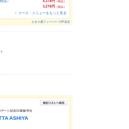
（税込）
4,378円
（税込）
3,278円
（税込）
コース・メニューをもっと見る
かき小屋フィーバー 六甲道店
？
/デート/記念日/家族/学生
TA ASHIYA