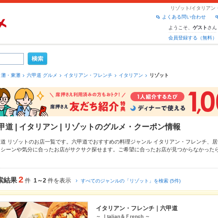
リゾット/イタリアン
よくある問い合わせ
ようこそ、
さん
ゲスト
会員登録する（無料）
灘・東灘
六甲道 グルメ
イタリアン・フレンチ
イタリアン
リゾット
甲道 | イタリアン | リゾットのグルメ・クーポン情報
甲道 リゾットのお店一覧です。六甲道でおすすめの料理ジャンル
イタリアン・フレンチ
、
居
、シーンや気分に合ったお店がサクサク探せます。ご希望に合ったお店が見つからなかった
ェックしてみてください。ホットペッパーグルメなら、お得なクーポンはもちろん、こだわ
き
や季節のおすすめ料理など、お店の最新情報をご紹介しているので安心！24時間使える簡
どうしの飲み会にも、会社の宴会にも、デートやパーティーにもお得に便利にホットペッパ
2
索結果
件
1～2
件を表示
すべてのジャンルの「リゾット」を検索 (5件)
イタリアン・フレンチ｜六甲道
～ Ｉtalian＆Ｆrench ～