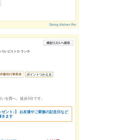
Dining Kitchen Roi
 バル ビストロ ランチ
求書発行事業者
ポイントつかえる
沿いを西へ、徒歩3分です。
ゼント♪】 お友達やご家族の記念日など
書きます