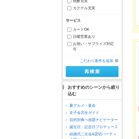
焼酎充実
カクテル充実
サービス
カードOK
日曜営業あり
お祝い・サプライズ対応
可
こだわり条件を追加
おすすめのシーンから絞り
込む
夏グルメ・宴会
女子会完全ガイド
目的別食べ放題ナビゲーター
誕生日・記念日プロデュース
結婚式二次会&貸切パーティ