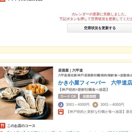
カレンダーの更新に失敗しました。
下記ボタンを押して空席状況を更新してくだ
空席状況を更新する
居酒屋｜六甲道
六甲道/新在家/神戸/居酒屋/牡蠣/焼肉/海鮮/食べ放題/飲
かき小屋フィーバー 六甲道
【神戸焼肉×新鮮牡蠣食べ放題】
3001～4000円
3001～4000円
【神戸焼肉と新鮮な牡蠣が食べ放題】新
このお店のコース