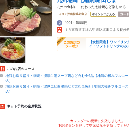
九州地鶏 七輪網焼 田しま
九州の食材にこだわった七輪焼など楽しめる
口コミ投稿特典対象店
ポイントつかえる
4001～5000円
【女性限定】ワンドリン
イ・ソフトドリンクのみ
このお店のコース
地鶏お造り盛り・網焼・濃厚白湯スープ鍋など含む全6品【地鶏の極みフルコース
込）
地鶏お造り盛り・網焼・濃厚エビ白湯鍋など含む全6品【地鶏の極みフルコース】
込）
ネット予約の空席状況
カレンダーの更新に失敗しました。
下記ボタンを押して空席状況を更新してくだ