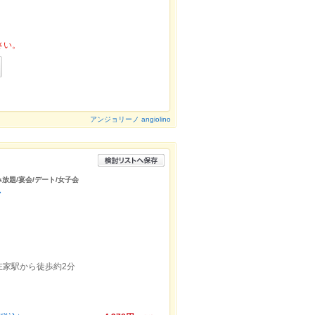
さい。
アンジョリーノ angiolino
み放題/宴会/デート/女子会
店
在家駅から徒歩約2分