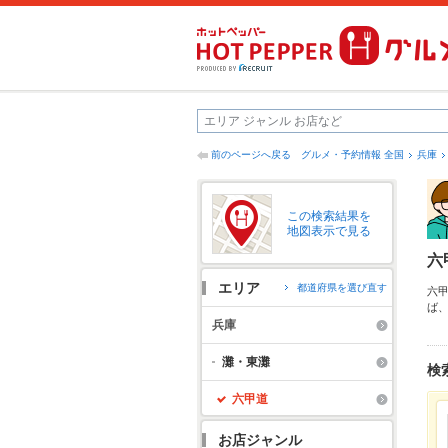
前のページへ戻る
グルメ・予約情報 全国
兵庫
この検索結果を
地図表示で見る
六
エリア
都道府県を選び直す
六
ば
チ
兵庫
焼
達
灘・東灘
検
六甲道
お店ジャンル