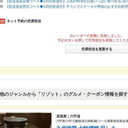
【歓送迎会定番コース◆120分飲放付】人気の料理がお腹いっぱい食べれる♪全7品
【歓送迎会贅沢コース◆120分飲放付】牛ランプステーキや季節のおすすめ料理♪全
ネット予約の空席状況
カレンダーの更新に失敗しました。
下記ボタンを押して空席状況を更新してくだ
空席状況を更新する
他のジャンルから「リゾット」のグルメ・クーポン情報を探す
居酒屋｜六甲道
六甲道/六甲/七輪焼/炭火焼鳥/鍋/コース/個室/歓送迎会