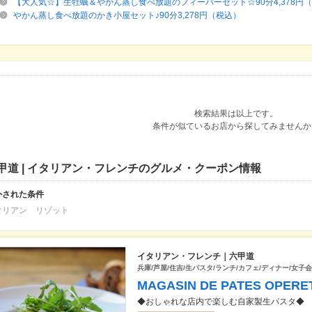
【大人気☆】生牡蠣＆やかん蒸し食べ放題のフィーバーセット☆90分4,378円
やかん蒸し食べ放題のかき小屋セット♪90分3,278円（税込）
検索結果は以上です。
条件が似ているお店から探してみませんか
甲道 | イタリアン・フレンチのグルメ・クーポン情報
外された条件
タリアン リゾット
イタリアン・フレンチ｜六甲道
兵庫/芦屋/住吉/生パスタ/ランチ/カフェ/ディナー/女子会
MAGASIN DE PATES OPERET
◆おしゃれな店内で楽しむ自家製生パスタ◆