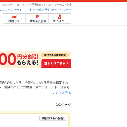
・フレンチ/イタリアン/六甲道のおすすめ・クーポン情報
コンテンツガイド
クーポン 予約 ホットペッパー
検討リスト
最近見たお店
マイメニュー
酒屋
で探したり、予算やこだわり条件を指定すれ
ら、近隣のエリア
六甲道
、
六甲アイランド
、
住吉
も
りメニュー
からあげ
、
お茶漬け
、
炉ばた焼き・炙り
もっと見る
単便利なネット予約が使えるお店も拡大中です。友
ーグルメをご利用ください。
1/1ページ