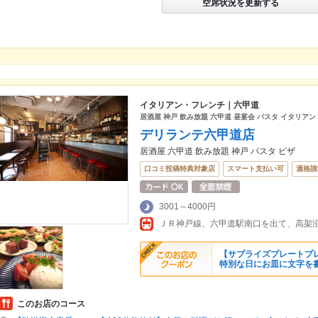
空席状況を更新する
イタリアン・フレンチ｜六甲道
居酒屋 神戸 飲み放題 六甲道 昼宴会 パスタ イタリアン
デリランテ六甲道店
居酒屋 六甲道 飲み放題 神戸 パスタ ピザ
口コミ投稿特典対象店
スマート支払い可
適格請
3001～4000円
ＪＲ神戸線、六甲道駅南口を出て、高架
【サプライズプレートプレ
特別な日にお皿に文字を
このお店のコース