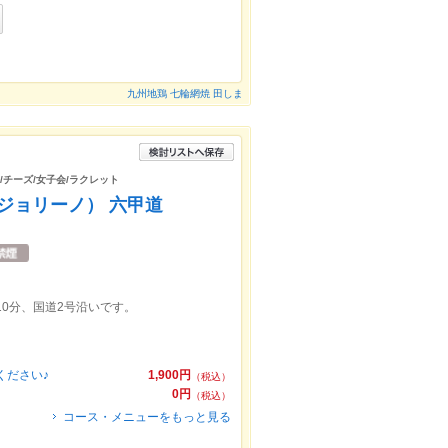
九州地鶏 七輪網焼 田しま
家/チーズ/女子会/ラクレット
アンジョリーノ） 六甲道
10分、国道2号沿いです。
ください♪
1,900円
（税込）
0円
（税込）
コース・メニューをもっと見る