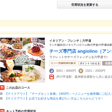
空席状況を更新する
イタリアン・フレンチ｜六甲道
ランチ/誕生日/イタリアン/カフェ/肉/六甲道/六甲/新在
チーズ専門店 angiolino（
ラクレットやチーズフォンデュを六甲道で♪
口コミ投稿特典対象店
ポイントつかえる
3001～4000円
1501～2000円
JR六甲道駅、阪神新在家駅から共に徒歩
このお店のコース
【テイクアウト】『チーズセット各種』1900円～⇒メニューを備考欄にご記入
【テイクアウト】お店でお好きな商品を選びたい方はこちらからどうぞ！
ネット予約の空席状況