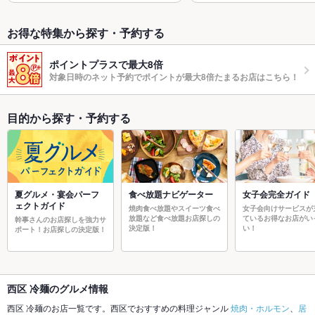
お得な特集から探す・予約する
ポイントプラスで最大8倍
対象日時のネット予約でポイントが最大8倍たまるお店はこちら！
目的から探す・予約する
夏グルメ・宴会パーフ
食べ放題ナビゲーター
女子会完全ガイド
ェクトガイド
焼肉食べ放題やスイーツ食べ
女子会向けサービスが
放題など食べ放題お店探しの
ているお得なお店がい
幹事さんのお店探しを強力サ
決定版！
い！
ポート！お店探しの決定版！
西区 冷麺のグルメ情報
西区 冷麺のお店一覧です。西区でおすすめの料理ジャンル
焼肉・ホルモン
、
居