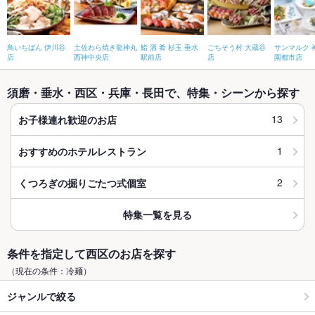
鳥いちばん 伊川谷
土佐わら焼き龍神丸
鮨 酒 肴 杉玉 垂水
ごちそう村 大蔵谷
サンマルク 
店
西神中央店
駅前店
店
園都市店
須磨・垂水・西区・兵庫・長田で、特集・シーンから探す
13
お子様連れ歓迎のお店
1
おすすめのホテルレストラン
2
くつろぎの掘りごたつ式個室
特集一覧を見る
条件を指定して西区のお店を探す
（現在の条件：冷麺）
ジャンルで絞る