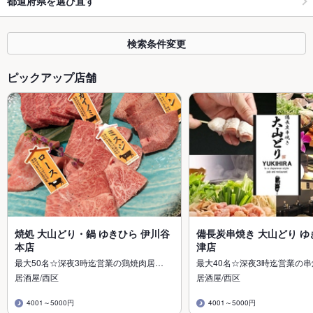
都道府県を選び直す
検索条件変更
ピックアップ店舗
焼処 大山どり・鍋 ゆきひら 伊川谷
備長炭串焼き 大山どり ゆ
本店
津店
最大50名☆深夜3時迄営業の鶏焼肉居…
最大40名☆深夜3時迄営業の
居酒屋/西区
居酒屋/西区
4001～5000円
4001～5000円