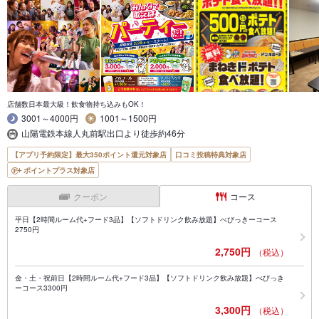
店舗数日本最大級！飲食物持ち込みもOK！
3001～4000円
1001～1500円
山陽電鉄本線人丸前駅出口より徒歩約46分
【アプリ予約限定】最大350ポイント還元対象店
口コミ投稿特典対象店
ポイントプラス対象店
クーポン
コース
平日【2時間ルーム代+フード3品】【ソフトドリンク飲み放題】べびっきーコース
2750円
2,750円
（税込）
金・土・祝前日【2時間ルーム代+フード3品】【ソフトドリンク飲み放題】べびっき
ーコース3300円
3,300円
（税込）