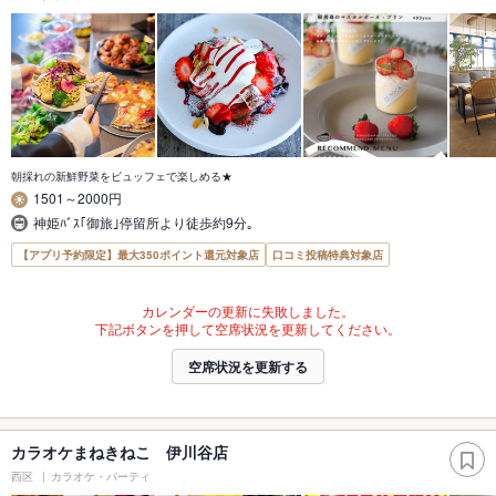
朝採れの新鮮野菜をビュッフェで楽しめる★
1501～2000円
神姫ﾊﾞｽ｢御旅｣停留所より徒歩約9分｡
【アプリ予約限定】最大350ポイント還元対象店
口コミ投稿特典対象店
カレンダーの更新に失敗しました。
下記ボタンを押して空席状況を更新してください。
空席状況を更新する
カラオケまねきねこ 伊川谷店
西区
カラオケ・パーティ