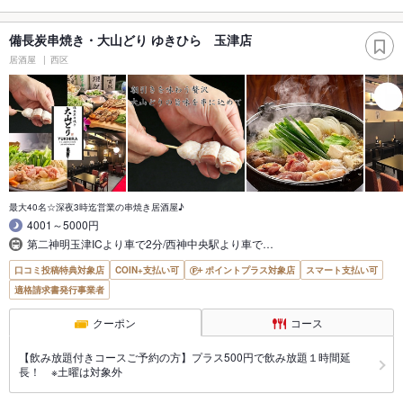
備長炭串焼き・大山どり ゆきひら 玉津店
居酒屋
西区
最大40名☆深夜3時迄営業の串焼き居酒屋♪
4001～5000円
第二神明玉津ICより車で2分/西神中央駅より車で…
口コミ投稿特典対象店
COIN+支払い可
ポイントプラス対象店
スマート支払い可
適格請求書発行事業者
クーポン
コース
【飲み放題付きコースご予約の方】プラス500円で飲み放題１時間延
長！ ※土曜は対象外