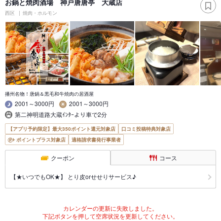
お鍋と焼肉酒場 神戸唐唐亭 大蔵店
西区
焼肉・ホルモン
播州名物！唐鍋＆黒毛和牛焼肉の居酒屋
2001～3000円
2001～3000円
第二神明道路大蔵ｲﾝﾀｰより車で2分
【アプリ予約限定】最大350ポイント還元対象店
口コミ投稿特典対象店
ポイントプラス対象店
適格請求書発行事業者
クーポン
コース
【★いつでもOK★】 とり皮orせせりサービス♪
カレンダーの更新に失敗しました。
下記ボタンを押して空席状況を更新してください。