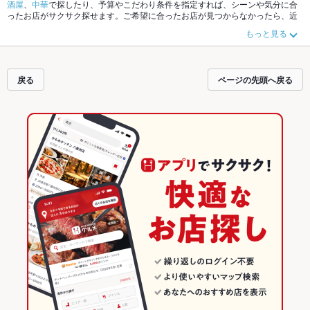
酒屋
、
中華
で探したり、予算やこだわり条件を指定すれば、シーンや気分に合
ったお店がサクサク探せます。ご希望に合ったお店が見つからなかったら、近
隣のエリア
西区
、
兵庫区その他
、
新長田
もチェックしてみてください。ホット
もっと見る
ペッパーグルメなら、お得なクーポンはもちろん、こだわりメニュー
からあ
げ
、
お茶漬け
、
串かつ
や季節のおすすめ料理など、お店の最新情報をご紹介し
ているので安心！24時間使える簡単便利なネット予約が使えるお店も拡大中で
す。友達どうしの飲み会にも、会社の宴会にも、デートやパーティーにもお得
戻る
ページの先頭へ戻る
に便利にホットペッパーグルメをご利用ください。