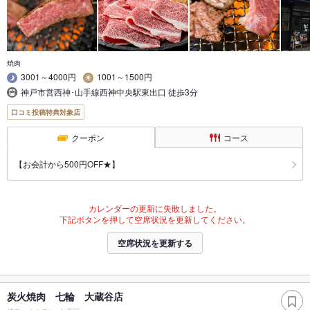
焼肉
3001～4000円
1001～1500円
神戸市営西神･山手線西神中央駅東出口 徒歩3分
口コミ投稿特典対象店
クーポン
コース
【お会計から500円OFF★】
カレンダーの更新に失敗しました。
下記ボタンを押して空席状況を更新してください。
空席状況を更新する
炭火焼肉 七輪 大蔵谷店