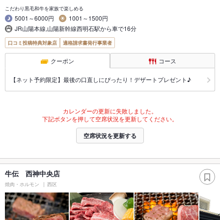
こだわり黒毛和牛を家族で楽しめる
5001～6000円
1001～1500円
JR山陽本線,山陽新幹線西明石駅から車で16分
口コミ投稿特典対象店
適格請求書発行事業者
クーポン
コース
【ネット予約限定】最後の口直しにぴったり！デザートプレゼント♪
カレンダーの更新に失敗しました。
下記ボタンを押して空席状況を更新してください。
空席状況を更新する
牛伝 西神中央店
焼肉・ホルモン
西区