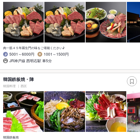
肉一筋４５年羅生門の味をご堪能ください♪
5001～6000円
1001～1500円
JR神戸線 西明石駅 車5分
韓国鉄板焼・陣
韓国料理
西区
韓国鉄板焼