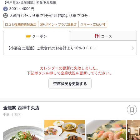
【神戸西区×全席個室】和食/飲み放題
3001～4000円
大蔵谷ｲﾝﾀｰより車で1分/伊川谷駅より車で13分
口コミ投稿特典対象店
ポイントプラス対象店
スマート支払い可
クーポン
コース
【小宴会に最適】ご飲食代のお会計より10%ＯＦＦ！
カレンダーの更新に失敗しました。
下記ボタンを押して空席状況を更新してください。
空席状況を更新する
金龍閣 西神中央店
中華
西区