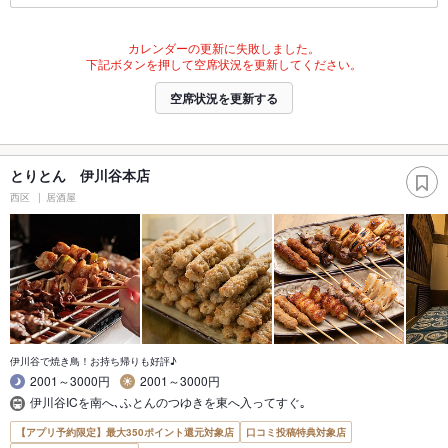
カレンダーの更新に失敗しました。
下記ボタンを押して空席状況を更新してください。
空席状況を更新する
とりとん 伊川谷本店
西区
居酒屋
伊川谷で焼き鳥！お持ち帰りも好評♪
2001～3000円
2001～3000円
伊川谷ICを南へ､ふとんのつゆきを東へ入ってすぐ｡
【アプリ予約限定】最大350ポイント還元対象店
口コミ投稿特典対象店