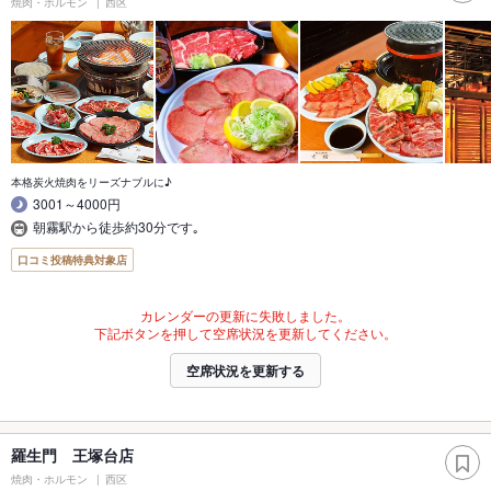
焼肉・ホルモン
西区
本格炭火焼肉をリーズナブルに♪
3001～4000円
朝霧駅から徒歩約30分です｡
口コミ投稿特典対象店
カレンダーの更新に失敗しました。
下記ボタンを押して空席状況を更新してください。
空席状況を更新する
羅生門 王塚台店
焼肉・ホルモン
西区