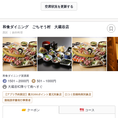
空席状況を更新する
和食ダイニング ごちそう村 大蔵谷店
西区
創作料理
和食ダイニング居酒屋
1501～2000円
501～1000円
大蔵谷IC降りて南へすぐ
【アプリ予約限定】最大350ポイント還元対象店
口コミ投稿特典対象店
適格請求書発行事業者
クーポン
コース