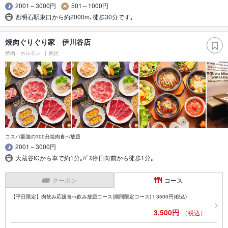
2001～3000円
501～1000円
西明石駅東口から約2000m､徒歩30分です｡
焼肉ぐりぐり家 伊川谷店
焼肉・ホルモン
西区
コスパ最強の100分焼肉食べ放題
2001～3000円
大蔵谷ICから車で約1分｡ﾊﾞｽ停日向前から徒歩1分｡
クーポン
コース
【平日限定】肉飲み応援食べ飲み放題コース(期間限定コース)！3500円(税込)
3,500円
（税込）