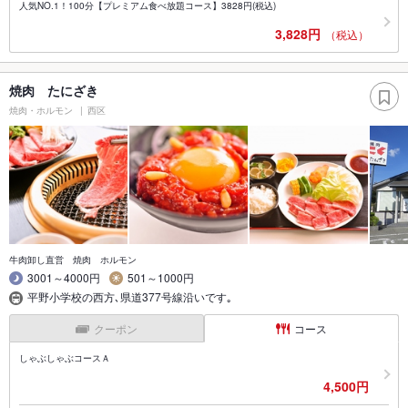
人気NO.1！100分【プレミアム食べ放題コース】3828円(税込)
3,828円
（税込）
焼肉 たにざき
焼肉・ホルモン
西区
牛肉卸し直営 焼肉 ホルモン
3001～4000円
501～1000円
平野小学校の西方､県道377号線沿いです｡
クーポン
コース
しゃぶしゃぶコースＡ
4,500円