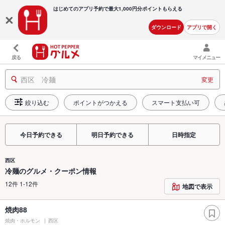
はじめてのアプリ予約で最大
1,000円分ポイントもらえる
ダウンロード
アプリで開く
戻る
マイメニュー
西区 冷麺
変更
絞り込む
ポイントがつかえる
スマート支払い可
今日予約できる
明日予約できる
日時指定
西区
冷麺のグルメ・クーポン情報
12件 1-12件
地図で表示
焼肉88
焼肉・ホルモン
西区