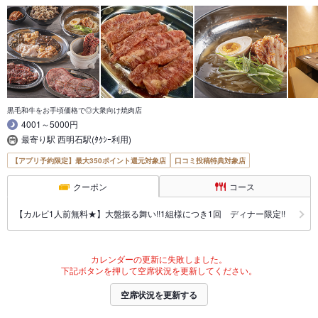
黒毛和牛をお手頃価格で◎大衆向け焼肉店
4001～5000円
最寄り駅 西明石駅(ﾀｸｼｰ利用)
【アプリ予約限定】最大350ポイント還元対象店
口コミ投稿特典対象店
クーポン
コース
【カルビ1人前無料★】大盤振る舞い!!1組様につき1回 ディナー限定!!
カレンダーの更新に失敗しました。
下記ボタンを押して空席状況を更新してください。
空席状況を更新する