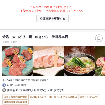
カレンダーの更新に失敗しました。
下記ボタンを押して空席状況を更新してください。
空席状況を更新する
焼処 大山どり・鍋 ゆきひら 伊川谷本店
居酒屋
西区
最大50名☆深夜3時迄営業の鶏焼肉居酒屋♪
4001～5000円
伊川谷IC､大蔵谷ICより車で5分｡ﾐｽﾄﾞ横です!!
口コミ投稿特典対象店
COIN+支払い可
ポイントプラス対象店
スマート支払い可
適格請求書発行事業者