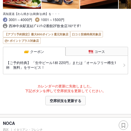
高知直送【わら焼き/お刺身/お肉】を・・・
3001～4000円
1001～1500円
西神中央駅直結ﾌﾟﾚﾝﾃｨ2番館2F飲食店ﾌﾛｱです!
【アプリ予約限定】最大800ポイント還元対象店
口コミ投稿特典対象店
ポイントプラス対象店
クーポン
コース
【ご予約特典】 「生中ビール1杯 220円」または「オールフリー樽生1
杯 無料」をサービス！
カレンダーの更新に失敗しました。
下記ボタンを押して空席状況を更新してください。
空席状況を更新する
NOCA
西区
イタリアン・フレンチ