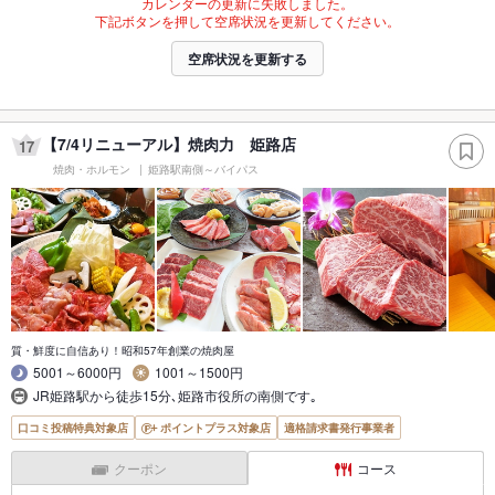
カレンダーの更新に失敗しました。
下記ボタンを押して空席状況を更新してください。
空席状況を更新する
【7/4リニューアル】焼肉力 姫路店
17
焼肉・ホルモン
姫路駅南側～バイパス
質・鮮度に自信あり！昭和57年創業の焼肉屋
5001～6000円
1001～1500円
JR姫路駅から徒歩15分､姫路市役所の南側です｡
口コミ投稿特典対象店
ポイントプラス対象店
適格請求書発行事業者
クーポン
コース