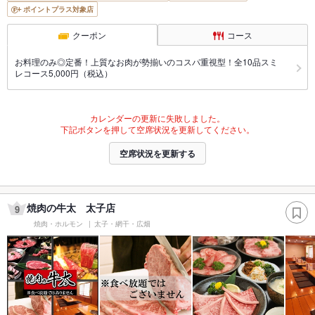
ポイントプラス対象店
クーポン
コース
お料理のみ◎定番！上質なお肉が勢揃いのコスパ重視型！全10品スミ
レコース5,000円（税込）
カレンダーの更新に失敗しました。
下記ボタンを押して空席状況を更新してください。
空席状況を更新する
焼肉の牛太 太子店
9
焼肉・ホルモン
太子・網干・広畑