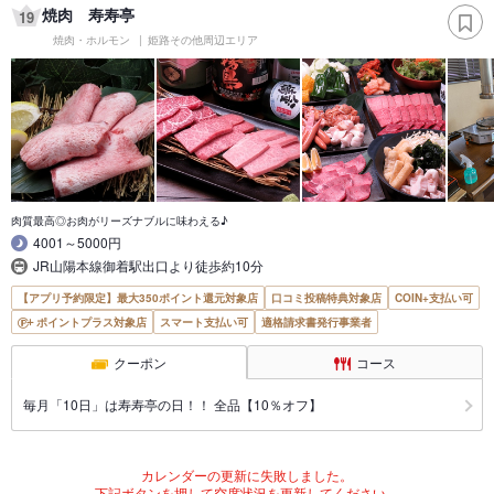
焼肉 寿寿亭
19
焼肉・ホルモン
姫路その他周辺エリア
肉質最高◎お肉がリーズナブルに味わえる♪
4001～5000円
JR山陽本線御着駅出口より徒歩約10分
【アプリ予約限定】最大350ポイント還元対象店
口コミ投稿特典対象店
COIN+支払い可
ポイントプラス対象店
スマート支払い可
適格請求書発行事業者
クーポン
コース
毎月「10日」は寿寿亭の日！！ 全品【10％オフ】
カレンダーの更新に失敗しました。
下記ボタンを押して空席状況を更新してください。