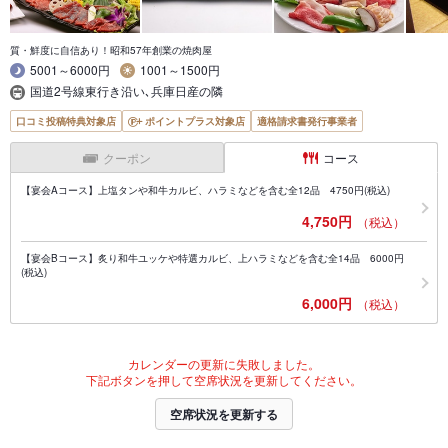
質・鮮度に自信あり！昭和57年創業の焼肉屋
5001～6000円
1001～1500円
国道2号線東行き沿い､兵庫日産の隣
口コミ投稿特典対象店
ポイントプラス対象店
適格請求書発行事業者
クーポン
コース
【宴会Aコース】上塩タンや和牛カルビ、ハラミなどを含む全12品 4750円(税込)
4,750円
（税込）
【宴会Bコース】炙り和牛ユッケや特選カルビ、上ハラミなどを含む全14品 6000円
(税込)
6,000円
（税込）
カレンダーの更新に失敗しました。
下記ボタンを押して空席状況を更新してください。
空席状況を更新する