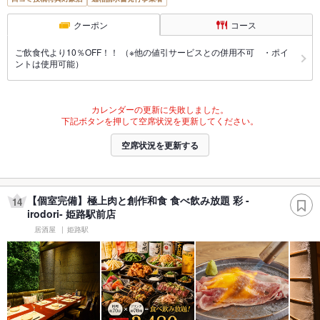
クーポン
コース
ご飲食代より10％OFF！！ （※他の値引サービスとの併用不可 ・ポイ
ントは使用可能）
カレンダーの更新に失敗しました。
下記ボタンを押して空席状況を更新してください。
空席状況を更新する
【個室完備】極上肉と創作和食 食べ飲み放題 彩 -
14
irodori- 姫路駅前店
居酒屋
姫路駅