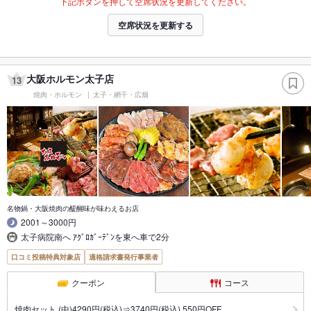
下記ボタンを押して空席状況を更新してください。
空席状況を更新する
大阪ホルモン太子店
13
焼肉・ホルモン
太子・網干・広畑
名物鍋・大阪焼肉の醍醐味が味わえるお店
2001～3000円
太子病院南へ ｱｸﾞﾛｶﾞｰﾃﾞﾝを東へ車で2分
口コミ投稿特典対象店
適格請求書発行事業者
クーポン
コース
焼肉セット (中)4290円(税込)⇒3740円(税込) 550円OFF