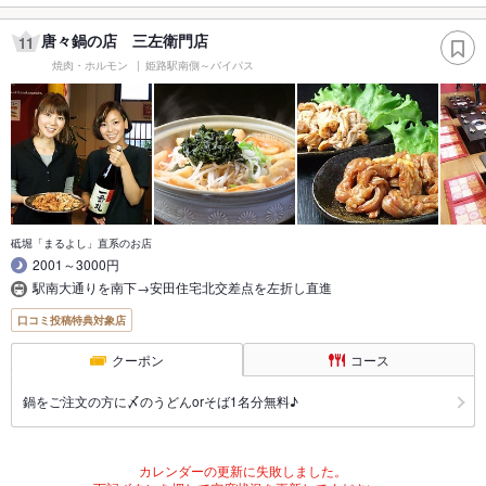
唐々鍋の店 三左衛門店
11
焼肉・ホルモン
姫路駅南側～バイパス
砥堀「まるよし」直系のお店
2001～3000円
駅南大通りを南下→安田住宅北交差点を左折し直進
口コミ投稿特典対象店
クーポン
コース
鍋をご注文の方に〆のうどんorそば1名分無料♪
カレンダーの更新に失敗しました。