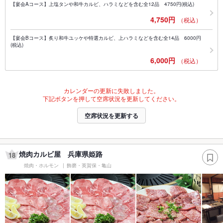
【宴会Aコース】上塩タンや和牛カルビ、ハラミなどを含む全12品 4750円(税込)
4,750円
（税込）
【宴会Bコース】炙り和牛ユッケや特選カルビ、上ハラミなどを含む全14品 6000円
(税込)
6,000円
（税込）
カレンダーの更新に失敗しました。
下記ボタンを押して空席状況を更新してください。
空席状況を更新する
焼肉カルビ屋 兵庫県姫路
18
焼肉・ホルモン
飾磨・英賀保・亀山