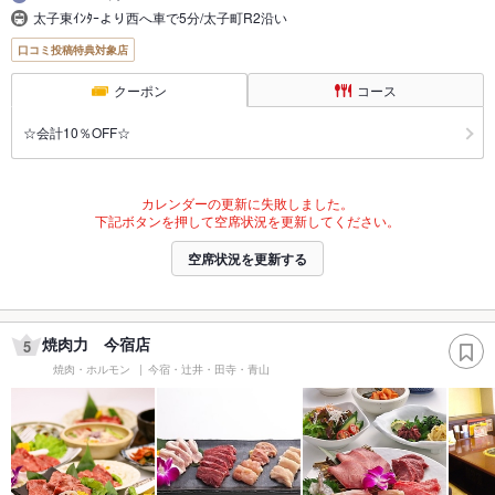
太子東ｲﾝﾀｰより西へ車で5分/太子町R2沿い
口コミ投稿特典対象店
クーポン
コース
☆会計10％OFF☆
カレンダーの更新に失敗しました。
下記ボタンを押して空席状況を更新してください。
空席状況を更新する
焼肉力 今宿店
5
焼肉・ホルモン
今宿・辻井・田寺・青山