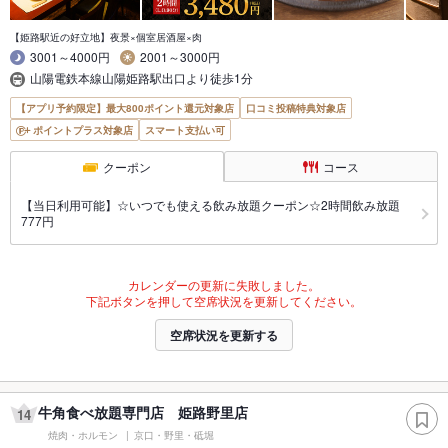
【姫路駅近の好立地】夜景×個室居酒屋×肉
3001～4000円
2001～3000円
山陽電鉄本線山陽姫路駅出口より徒歩1分
【アプリ予約限定】最大800ポイント還元対象店
口コミ投稿特典対象店
ポイントプラス対象店
スマート支払い可
クーポン
コース
【当日利用可能】☆いつでも使える飲み放題クーポン☆2時間飲み放題
777円
カレンダーの更新に失敗しました。
下記ボタンを押して空席状況を更新してください。
空席状況を更新する
牛角食べ放題専門店 姫路野里店
14
焼肉・ホルモン
京口・野里・砥堀