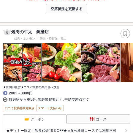
空席状況を更新する
焼肉の牛太 飾磨店
6
焼肉・ホルモン
飾磨・英賀保・亀山
★食肉卸直営★コスパ抜群の焼肉食べ放題
2001～3000円
飾磨駅から車5分｡飾磨警察署近く｡中島交差点すぐ
口コミ投稿特典対象店
スマート支払い可
クーポン
コース
★ディナー限定！飲食代金10％OFF★ ※食べ放題コースでは利用不可