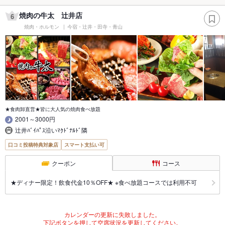
焼肉の牛太 辻井店
6
焼肉・ホルモン
今宿・辻井・田寺・青山
★食肉卸直営★皆に大人気の焼肉食べ放題
2001～3000円
辻井ﾊﾞｲﾊﾟｽ沿いﾏｸﾄﾞﾅﾙﾄﾞ隣
口コミ投稿特典対象店
スマート支払い可
クーポン
コース
★ディナー限定！飲食代金10％OFF★ ※食べ放題コースでは利用不可
カレンダーの更新に失敗しました。
下記ボタンを押して空席状況を更新してください。