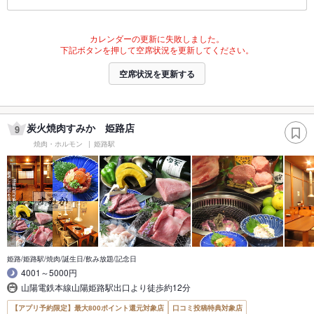
カレンダーの更新に失敗しました。
下記ボタンを押して空席状況を更新してください。
空席状況を更新する
炭火焼肉すみか 姫路店
9
焼肉・ホルモン
姫路駅
姫路/姫路駅/焼肉/誕生日/飲み放題/記念日
4001～5000円
山陽電鉄本線山陽姫路駅出口より徒歩約12分
【アプリ予約限定】最大800ポイント還元対象店
口コミ投稿特典対象店