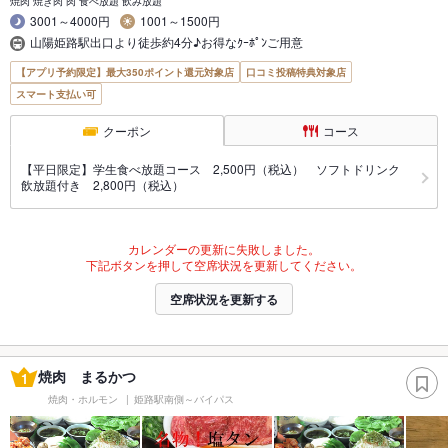
焼肉 焼き肉 肉 食べ放題 飲み放題
3001～4000円
1001～1500円
山陽姫路駅出口より徒歩約4分♪お得なｸｰﾎﾟﾝご用意
【アプリ予約限定】最大350ポイント還元対象店
口コミ投稿特典対象店
スマート支払い可
クーポン
コース
【平日限定】学生食べ放題コース 2,500円（税込） ソフトドリンク
飲放題付き 2,800円（税込）
カレンダーの更新に失敗しました。
下記ボタンを押して空席状況を更新してください。
空席状況を更新する
焼肉 まるかつ
1
焼肉・ホルモン
姫路駅南側～バイパス