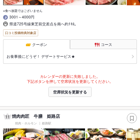
※食べ放題ではございません
3001～4000円
県道725号線東芝前交差点を南へ約1ｷﾛ｡
口コミ投稿特典対象店
クーポン
コース
お食事後にどうぞ！ デザートサービス★
カレンダーの更新に失敗しました。
下記ボタンを押して空席状況を更新してください。
空席状況を更新する
焼肉肉匠 牛膳 姫路店
11
焼肉・ホルモン
姫路駅