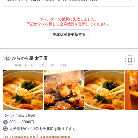
カレンダーの更新に失敗しました。
下記ボタンを押して空席状況を更新してください。
空席状況を更新する
からから屋 太子店
14
焼肉・ホルモン
太子・網干・広畑
【からから鍋＆塩焼肉】
2001～3000円
太子龍野ﾊﾞｲﾊﾟｽの太子北ICを降りてすぐ
口コミ投稿特典対象店
適格請求書発行事業者