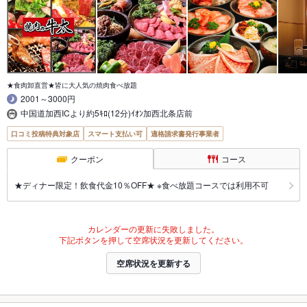
★食肉卸直営★皆に大人気の焼肉食べ放題
2001～3000円
中国道加西ICより約5ｷﾛ(12分)ｲｵﾝ加西北条店前
口コミ投稿特典対象店
スマート支払い可
適格請求書発行事業者
クーポン
コース
★ディナー限定！飲食代金10％OFF★ ※食べ放題コースでは利用不可
カレンダーの更新に失敗しました。
下記ボタンを押して空席状況を更新してください。
空席状況を更新する