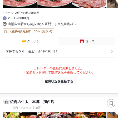
生ビール190円とお得な焼肉屋
2001～3000円
山陽広畑駅から徒歩15分｡正門一丁目交差点ｽｸﾞ｡
口コミ投稿特典対象店
COIN+支払い可
クーポン
コース
何杯でもＯＫ！ 生ビール1杯190円！
カレンダーの更新に失敗しました。
下記ボタンを押して空席状況を更新してください。
空席状況を更新する
焼肉の牛太 本陣 加西店
19
焼肉・ホルモン
加西