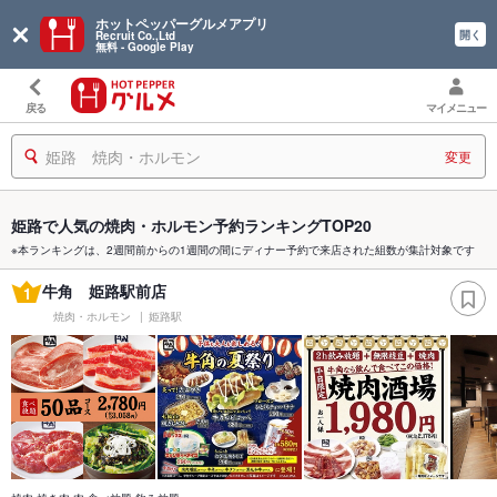
ホットペッパーグルメアプリ
開く
Recruit Co.,Ltd
無料 - Google Play
戻る
マイメニュー
姫路 焼肉・ホルモン
変更
姫路で人気の焼肉・ホルモン予約ランキングTOP20
※本ランキングは、2週間前からの1週間の間にディナー予約で来店された組数が集計対象です
牛角 姫路駅前店
1
焼肉・ホルモン
姫路駅