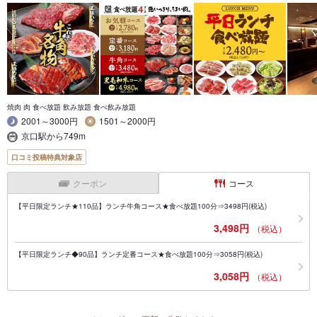
焼肉 肉 食べ放題 飲み放題 食べ飲み放題
2001～3000円
1501～2000円
京口駅から749m
口コミ投稿特典対象店
クーポン
コース
【平日限定ランチ★110品】ランチ牛角コース★食べ放題100分⇒3498円(税込)
3,498円
（税込）
【平日限定ランチ◆90品】ランチ定番コース★食べ放題100分⇒3058円(税込)
3,058円
（税込）