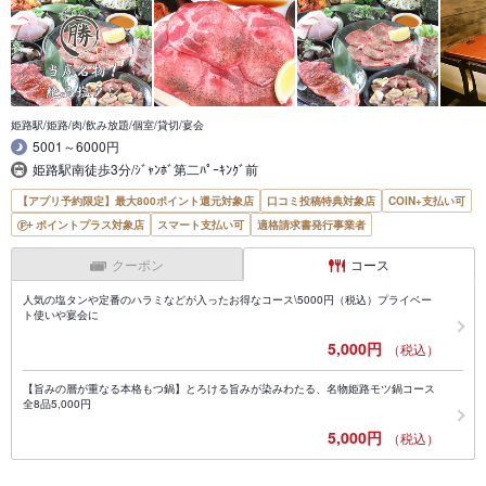
姫路駅/姫路/肉/飲み放題/個室/貸切/宴会
5001～6000円
姫路駅南徒歩3分/ｼﾞｬﾝﾎﾞ第二ﾊﾟｰｷﾝｸﾞ前
【アプリ予約限定】最大800ポイント還元対象店
口コミ投稿特典対象店
COIN+支払い可
ポイントプラス対象店
スマート支払い可
適格請求書発行事業者
クーポン
コース
人気の塩タンや定番のハラミなどが入ったお得なコース\5000円（税込）プライベー
ト使いや宴会に
5,000円
（税込）
【旨みの層が重なる本格もつ鍋】とろける旨みが染みわたる、名物姫路モツ鍋コース
全8品5,000円
5,000円
（税込）