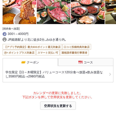
[焼肉食べ放題]
3001～4000円
JR姫路駅より北に徒歩2分｡みゆき通り内｡
【アプリ予約限定】最大800ポイント還元対象店
口コミ投稿特典対象店
ポイントプラス対象店
スマート支払い可
適格請求書発行事業者
クーポン
コース
学生限定【日～木曜限定】バリューコース120分食べ放題※飲み放題な
し3580円税込→2980円税込
カレンダーの更新に失敗しました。
下記ボタンを押して空席状況を更新してください。
空席状況を更新する