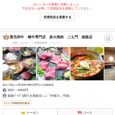
カレンダーの更新に失敗しました。
下記ボタンを押して空席状況を更新してください。
空席状況を更新する
黒毛和牛 雌牛専門店 炭火焼肉 ごえ門 姫路店
3
焼肉・ホルモン
姫路駅南側～バイパス
炭火で味わう黒毛和牛雌牛専門の人気焼肉店
3001～4000円
姫路ﾊﾞｲﾊﾟｽ西行き測道沿い｡(『外堀川』手前)
口コミ投稿特典対象店
クーポン
コース