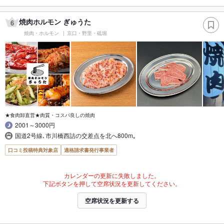
焼肉ホルモン ぎゅうた
6
焼肉・ホルモン
京口・野里・砥堀
★食肉卸直営★肉質・コスパ良しの焼肉
2001～3000円
国道2号線､市川橋西詰の交差点を北へ800m｡
口コミ投稿特典対象店
適格請求書発行事業者
カレンダーの更新に失敗しました。
下記ボタンを押して空席状況を更新してください。
空席状況を更新する