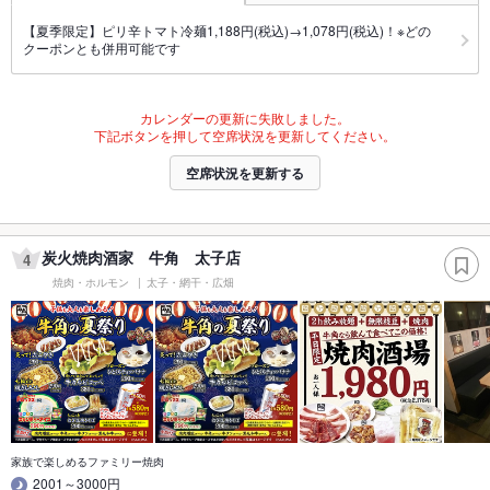
【夏季限定】ピリ辛トマト冷麺1,188円(税込)→1,078円(税込)！※どの
クーポンとも併用可能です
カレンダーの更新に失敗しました。
下記ボタンを押して空席状況を更新してください。
空席状況を更新する
炭火焼肉酒家 牛角 太子店
4
焼肉・ホルモン
太子・網干・広畑
家族で楽しめるファミリー焼肉
2001～3000円