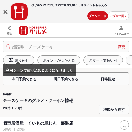
はじめてのアプリ予約で最大
1,000円分ポイントもらえる
ダウンロード
アプリで開く
戻る
マイメニュー
姫路駅 チーズケーキ
変更
絞り込む
ポイントがつかえる
スマート支払い可
今日予約できる
明日予約できる
日時指定
姫路駅
チーズケーキのグルメ・クーポン情報
23件 1-20件
地図から探す
個室居酒屋 くいもの屋わん 姫路店
居酒屋
姫路駅