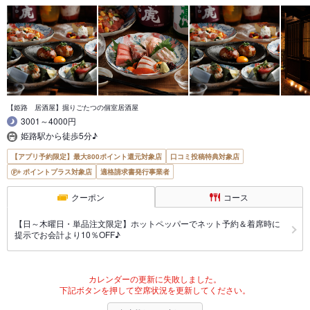
【姫路 居酒屋】掘りごたつの個室居酒屋
3001～4000円
姫路駅から徒歩5分♪
【アプリ予約限定】最大800ポイント還元対象店
口コミ投稿特典対象店
ポイントプラス対象店
適格請求書発行事業者
クーポン
コース
【日～木曜日・単品注文限定】ホットペッパーでネット予約＆着席時に
提示でお会計より10％OFF♪
カレンダーの更新に失敗しました。
下記ボタンを押して空席状況を更新してください。