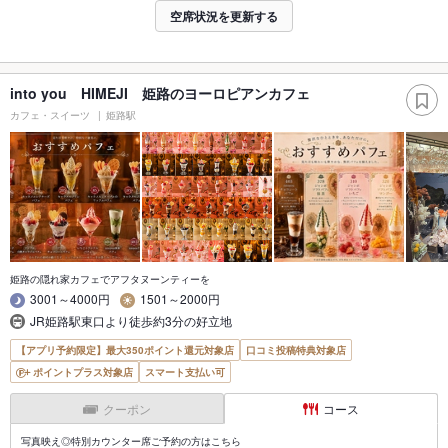
空席状況を更新する
into you HIMEJI 姫路のヨーロピアンカフェ
カフェ・スイーツ
姫路駅
姫路の隠れ家カフェでアフタヌーンティーを
3001～4000円
1501～2000円
JR姫路駅東口より徒歩約3分の好立地
【アプリ予約限定】最大350ポイント還元対象店
口コミ投稿特典対象店
ポイントプラス対象店
スマート支払い可
クーポン
コース
写真映え◎特別カウンター席ご予約の方はこちら