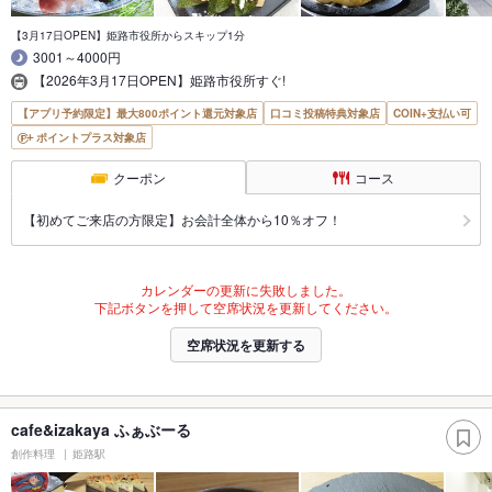
【3月17日OPEN】姫路市役所からスキップ1分
3001～4000円
【2026年3月17日OPEN】姫路市役所すぐ!
【アプリ予約限定】最大800ポイント還元対象店
口コミ投稿特典対象店
COIN+支払い可
ポイントプラス対象店
クーポン
コース
【初めてご来店の方限定】お会計全体から10％オフ！
カレンダーの更新に失敗しました。
下記ボタンを押して空席状況を更新してください。
空席状況を更新する
cafe&izakaya ふぁぶーる
創作料理
姫路駅