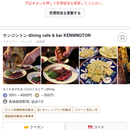
下記ボタンを押して空席状況を更新してください。
空席状況を更新する
ケンジントン dining cafe & bar KENSINGTON
イタリアン・フレンチ
姫路駅
オトナ女子行きつけのイタリアンdining
3001～4000円
～500円
各線姫路駅前､徒歩1分
口コミ投稿特典対象店
ポイントプラス対象店
スマート支払い可
適格請求書発行事業者
クーポン
コース