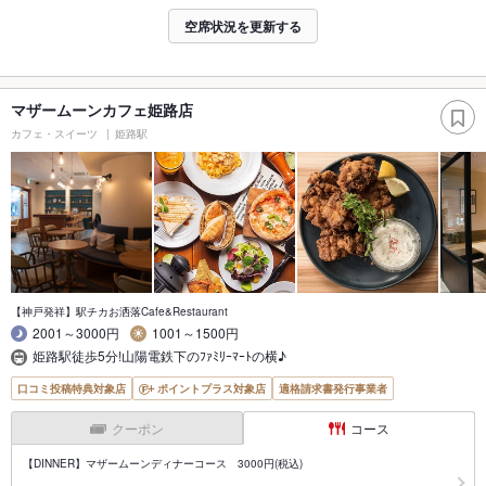
空席状況を更新する
マザームーンカフェ姫路店
カフェ・スイーツ
姫路駅
【神戸発祥】駅チカお洒落Cafe&Restaurant
2001～3000円
1001～1500円
姫路駅徒歩5分!山陽電鉄下のﾌｧﾐﾘｰﾏｰﾄの横♪
口コミ投稿特典対象店
ポイントプラス対象店
適格請求書発行事業者
クーポン
コース
【DINNER】マザームーンディナーコース 3000円(税込)