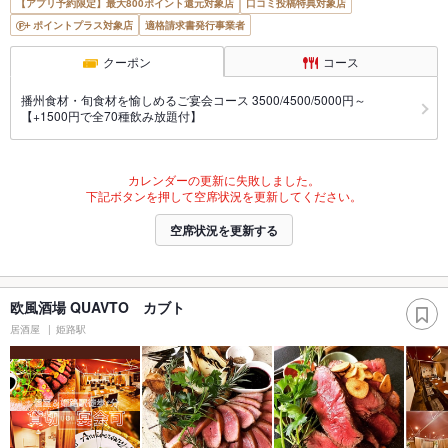
【アプリ予約限定】最大800ポイント還元対象店
口コミ投稿特典対象店
ポイントプラス対象店
適格請求書発行事業者
クーポン
コース
播州食材・旬食材を愉しめるご宴会コース 3500/4500/5000円～
【+1500円で全70種飲み放題付】
カレンダーの更新に失敗しました。
下記ボタンを押して空席状況を更新してください。
空席状況を更新する
欧風酒場 QUAVTO カブト
居酒屋
姫路駅