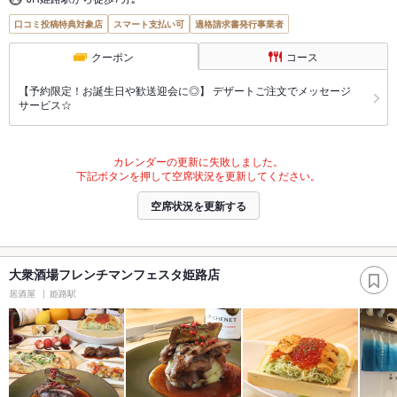
口コミ投稿特典対象店
スマート支払い可
適格請求書発行事業者
クーポン
コース
【予約限定！お誕生日や歓送迎会に◎】 デザートご注文でメッセージ
サービス☆
カレンダーの更新に失敗しました。
下記ボタンを押して空席状況を更新してください。
空席状況を更新する
大衆酒場フレンチマンフェスタ姫路店
居酒屋
姫路駅