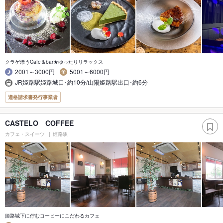
クラゲ漂うCafe＆bar★ゆったりリラックス
2001～3000円
5001～6000円
JR姫路駅姫路城口･約10分/山陽姫路駅出口･約6分
適格請求書発行事業者
CASTELO COFFEE
カフェ・スイーツ
姫路駅
姫路城下に佇むコーヒーにこだわるカフェ