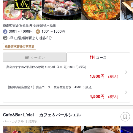
姫路駅/宴会/居酒屋/寿司/麺/鍋/食べ放題
3001～4000円
1001～1500円
JR.山陽姫路駅より徒歩2分
適格請求書発行事業者
クーポン
コース
宴会おすすめ♪単品飲み放題 120分(L.O.90分) 1800円(税込)
1,800円
（税込）
【姫路駅前店限定！】宴会コース 飲み放題付き 4500円(税込)
4,500円
（税込）
Cafe&Bar L'ciel カフェ＆バールシエル
バー・カクテル
姫路駅