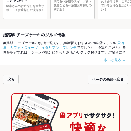
ェクトガイド
焼肉食べ放題やスイーツ食べ
女子会向けサービスが
放題など食べ放題お店探しの
ているお得なお店がい
幹事さんのお店探しを強力サ
決定版！
い！
ポート！お店探しの決定版！
姫路駅 チーズケーキのグルメ情報
姫路駅 チーズケーキのお店一覧です。姫路駅でおすすめの料理ジャンル
居酒
屋
、
カフェ・スイーツ
、
イタリアン・フレンチ
で探したり、予算やこだわり条
件を指定すれば、シーンや気分に合ったお店がサクサク探せます。ご希望に合
ったお店が見つからなかったら、近隣のエリア
姫路駅
、
京口・野里・砥堀
、
今
もっと見る
宿・辻井・田寺・青山
もチェックしてみてください。ホットペッパーグルメな
ら、お得なクーポンはもちろん、こだわりメニュー
からあげ
、
お茶漬け
、
手羽
先
や季節のおすすめ料理など、お店の最新情報をご紹介しているので安心！24
時間使える簡単便利なネット予約が使えるお店も拡大中です。友達どうしの飲
戻る
ページの先頭へ戻る
み会にも、会社の宴会にも、デートやパーティーにもお得に便利にホットペッ
パーグルメをご利用ください。