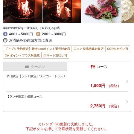
季節の旬食材を一番美味しく味わえるお店
4001～5000円
2001～3000円
お溝筋を姫路城方面に直進
【アプリ予約限定】最大350ポイント還元対象店
口コミ投稿特典対象店
COIN+支払い可
ポイントプラス対象店
スマート支払い可
クーポン
コース
平日限定【ランチ限定】ワンプレートランチ
1,500円
（税込）
【ランチ限定】優陽コース
2,750円
（税込）
カレンダーの更新に失敗しました。
下記ボタンを押して空席状況を更新してください。