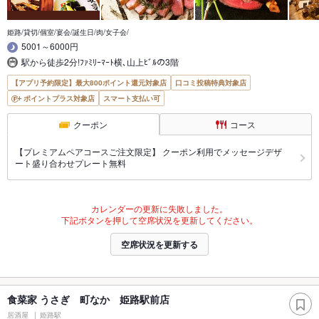
姫路/貸切/個室/宴会/誕生日/肉/女子会/
5001～6000円
駅から徒歩2分!ﾌｧﾐﾘｰﾏｰﾄ横､山上ﾋﾞﾙの3階
【アプリ予約限定】最大800ポイント還元対象店
口コミ投稿特典対象店
ポイントプラス対象店
スマート支払い可
クーポン
コース
【プレミアムペアコースご注文限定】 クーポン利用でメッセージデザ
ート盛り合わせプレート無料
カレンダーの更新に失敗しました。
下記ボタンを押して空席状況を更新してください。
空席状況を更新する
食菜家 うさぎ 町なか 姫路駅前店
居酒屋
姫路駅