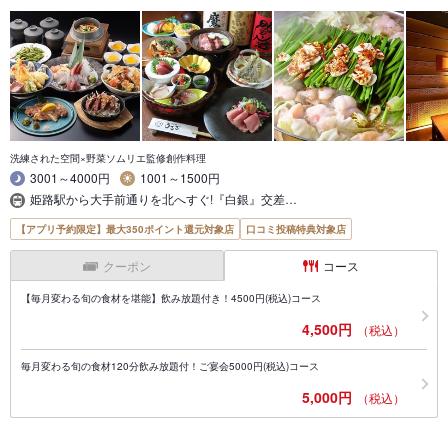
洗練された空間×野菜ソムリエ監修創作料理
3001～4000円
1001～1500円
姫路駅から大手前通りを北へすぐ!『白銀』交差…
【アプリ予約限定】最大350ポイント還元対象店
口コミ投稿特典対象店
クーポン
コース
【毎月変わる旬の食材を堪能】飲み放題付き！4500円(税込)コース
4,500円
（税込）
毎月変わる旬の食材120分飲み放題付！ご宴会5000円(税込)コース
5,000円
（税込）