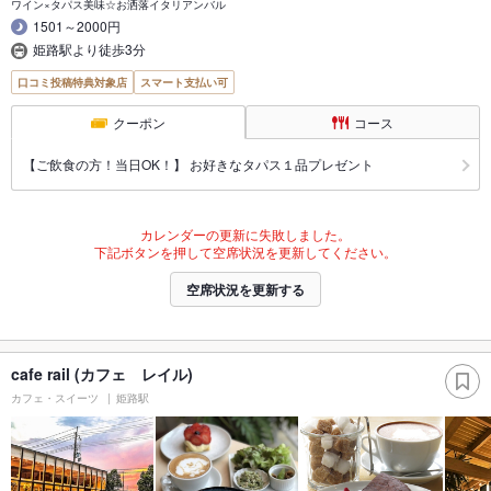
ワイン×タパス美味☆お洒落イタリアンバル
1501～2000円
姫路駅より徒歩3分
口コミ投稿特典対象店
スマート支払い可
クーポン
コース
【ご飲食の方！当日OK！】 お好きなタパス１品プレゼント
カレンダーの更新に失敗しました。
下記ボタンを押して空席状況を更新してください。
空席状況を更新する
cafe rail (カフェ レイル)
カフェ・スイーツ
姫路駅