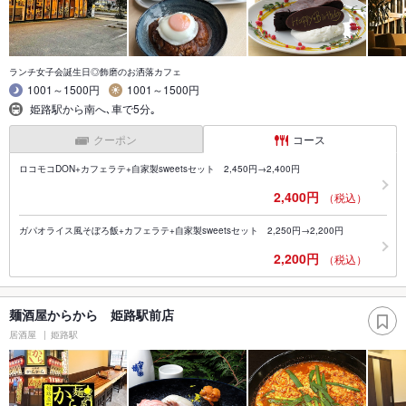
ランチ女子会誕生日◎飾磨のお洒落カフェ
1001～1500円
1001～1500円
姫路駅から南へ､車で5分｡
クーポン
コース
ロコモコDON+カフェラテ+自家製sweetsセット 2,450円→2,400円
2,400円
（税込）
ガパオライス風そぼろ飯+カフェラテ+自家製sweetsセット 2,250円→2,200円
2,200円
（税込）
麺酒屋からから 姫路駅前店
居酒屋
姫路駅