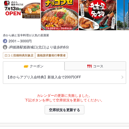
赤から鍋と旨辛料理が人気の居酒屋
2001～3000円
JR姫路駅姫路城口(北口)より徒歩約6分
口コミ投稿特典対象店
適格請求書発行事業者
クーポン
コース
【赤からアプリ入会特典】新規入会で200円OFF
カレンダーの更新に失敗しました。
下記ボタンを押して空席状況を更新してください。
空席状況を更新する