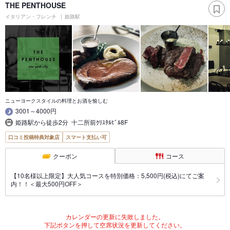
THE PENTHOUSE
イタリアン・フレンチ
姫路駅
ニューヨークスタイルの料理とお酒を愉しむ
3001～4000円
姫路駅から徒歩2分 十二所前ｸﾘｽﾀﾙﾋﾞﾙ8F
口コミ投稿特典対象店
スマート支払い可
クーポン
コース
【10名様以上限定】大人気コースを特別価格：5,500円(税込)にてご案
内！！＜最大500円OFF＞
カレンダーの更新に失敗しました。
下記ボタンを押して空席状況を更新してください。