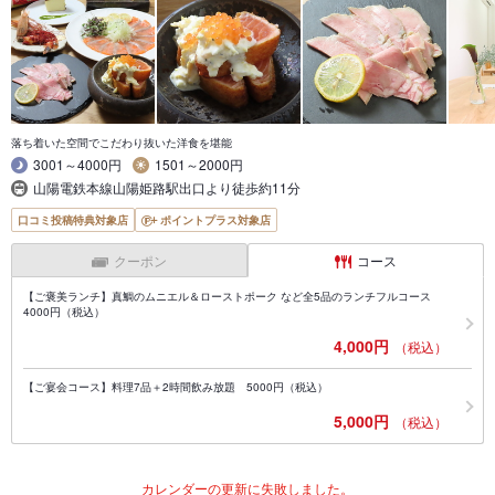
落ち着いた空間でこだわり抜いた洋食を堪能
3001～4000円
1501～2000円
山陽電鉄本線山陽姫路駅出口より徒歩約11分
口コミ投稿特典対象店
ポイントプラス対象店
クーポン
コース
【ご褒美ランチ】真鯛のムニエル＆ローストポーク など全5品のランチフルコース
4000円（税込）
4,000円
（税込）
【ご宴会コース】料理7品＋2時間飲み放題 5000円（税込）
5,000円
（税込）
カレンダーの更新に失敗しました。