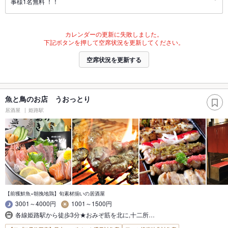
事様1名無料 ！！
カレンダーの更新に失敗しました。
下記ボタンを押して空席状況を更新してください。
空席状況を更新する
魚と鳥のお店 うおっとり
居酒屋
姫路駅
【前獲鮮魚×朝挽地鶏】旬素材揃いの居酒屋
3001～4000円
1001～1500円
各線姫路駅から徒歩3分★おみぞ筋を北に,十二所…