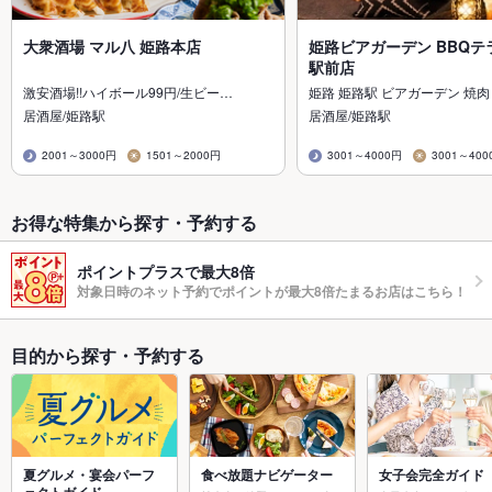
大衆酒場 マル八 姫路本店
姫路ビアガーデン BBQテ
駅前店
激安酒場!!ハイボール99円/生ビー…
姫路 姫路駅 ビアガーデン 焼肉
居酒屋/姫路駅
居酒屋/姫路駅
2001～3000円
1501～2000円
3001～4000円
3001～400
お得な特集から探す・予約する
ポイントプラスで最大8倍
対象日時のネット予約でポイントが最大8倍たまるお店はこちら！
目的から探す・予約する
夏グルメ・宴会パーフ
食べ放題ナビゲーター
女子会完全ガイド