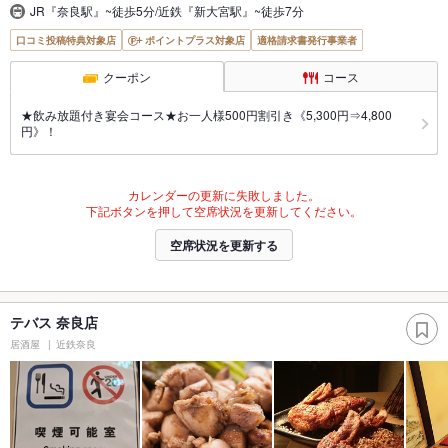
JR『奈良駅』~徒歩5分/近鉄『新大宮駅』~徒歩7分
口コミ投稿特典対象店
ポイントプラス対象店
適格請求書発行事業者
クーポン
コース
★飲み放題付き宴会コース★お一人様500円割引き《5,300円⇒4,800
円》！
カレンダーの更新に失敗しました。
下記ボタンを押して空席状況を更新してください。
空席状況を更新する
テバス 奈良店
居酒屋
近鉄奈良