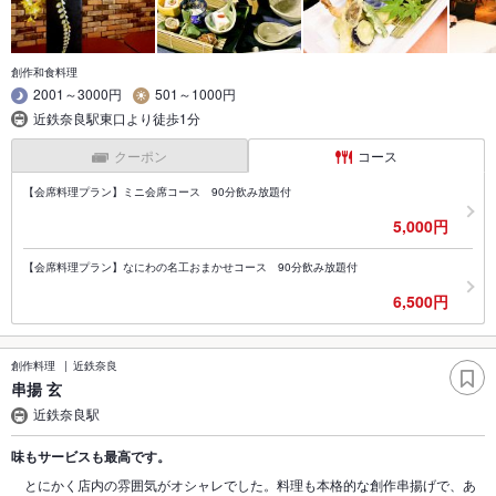
創作和食料理
2001～3000円
501～1000円
近鉄奈良駅東口より徒歩1分
クーポン
コース
【会席料理プラン】ミニ会席コース 90分飲み放題付
5,000円
【会席料理プラン】なにわの名工おまかせコース 90分飲み放題付
6,500円
創作料理
近鉄奈良
串揚 玄
近鉄奈良駅
味もサービスも最高です。
とにかく店内の雰囲気がオシャレでした。料理も本格的な創作串揚げで、あ