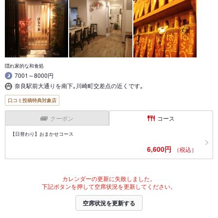
隠れ家的な和食処
7001～8000円
奈良駅前大通りを南下｡川崎町交差点の近くです｡
口コミ投稿特典対象店
クーポン
コース
【日替わり】おまかせコース
6,600円
（税込）
カレンダーの更新に失敗しました。
下記ボタンを押して空席状況を更新してください。
空席状況を更新する