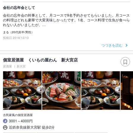
会社の忘年会として
会社の忘年会の幹事として、月コースで9名予約させてもらいました。月コース
の料理はどれも豪華で大変美味しかったです。1名、コース料理で生魚が食べら
れない人がいましたが、…
まる（20代前半/男性）
投稿日 2018/12/13
つづきを読む
個室居酒屋 くいもの屋わん 新大宮店
居酒屋
新大宮
古民家風の個室居酒屋
3001～4000円
近鉄奈良線新大宮駅 徒歩2分