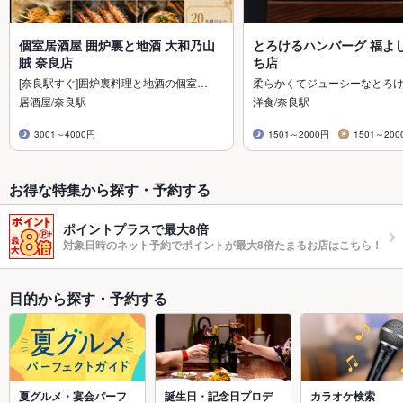
個室居酒屋 囲炉裏と地酒 大和乃山
とろけるハンバーグ 福よし
賊 奈良店
ち店
[奈良駅すぐ]囲炉裏料理と地酒の個室…
柔らかくてジューシーなとろ
居酒屋/奈良駅
洋食/奈良駅
3001～4000円
1501～2000円
1501～200
お得な特集から探す・予約する
ポイントプラスで最大8倍
対象日時のネット予約でポイントが最大8倍たまるお店はこちら！
目的から探す・予約する
夏グルメ・宴会パーフ
誕生日・記念日プロデ
カラオケ検索