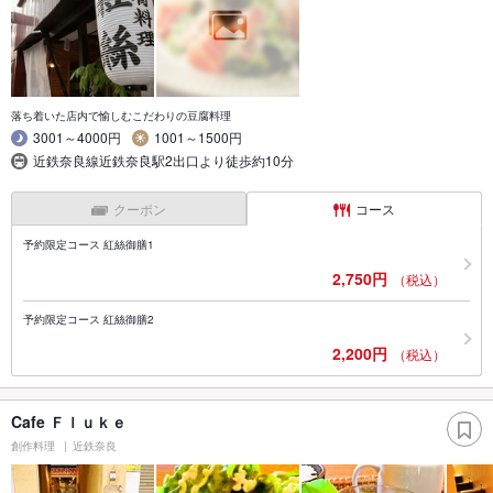
落ち着いた店内で愉しむこだわりの豆腐料理
3001～4000円
1001～1500円
近鉄奈良線近鉄奈良駅2出口より徒歩約10分
クーポン
コース
予約限定コース 紅絲御膳1
2,750円
（税込）
予約限定コース 紅絲御膳2
2,200円
（税込）
Cafe Ｆｌｕｋｅ
創作料理
近鉄奈良