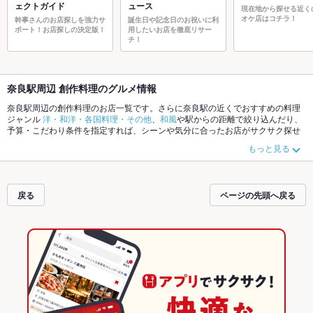
ェクトガイド
ュース
現在地から探せる近く
オケ店はコチラ！
幹事さんのお店探しを強力サ
誕生日や記念日のお祝いに利
ポート！お店探しの決定版！
用したいお店を徹底リサー
チ！
奈良駅周辺 創作料理のグルメ情報
奈良駅周辺の創作料理のお店一覧です。さらに奈良駅の近くでおすすめの料理
ジャンル
洋・和洋・各国料理・その他
、
和風
や駅からの距離で絞り込んだり、
予算・こだわり条件を指定すれば、シーンや気分に合ったお店がサクサク探せ
ます。ホットペッパーグルメなら、お得なクーポンはもちろん、こだわりメニ
もっと見る
ューや季節のおすすめ料理など、お店の最新情報をご紹介しているので安心！
24時間使える簡単便利なネット予約が使えるお店も拡大中です。友達どうしの
飲み会にも、会社の宴会にも、デートやパーティーにもお得に便利にホットペ
ッパーグルメをご利用ください。
戻る
ページの先頭へ戻る