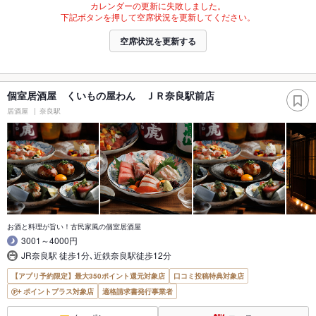
カレンダーの更新に失敗しました。
下記ボタンを押して空席状況を更新してください。
空席状況を更新する
個室居酒屋 くいもの屋わん ＪＲ奈良駅前店
居酒屋
奈良駅
お酒と料理が旨い！古民家風の個室居酒屋
3001～4000円
JR奈良駅 徒歩1分､近鉄奈良駅徒歩12分
【アプリ予約限定】最大350ポイント還元対象店
口コミ投稿特典対象店
ポイントプラス対象店
適格請求書発行事業者