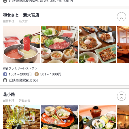
近鉄奈良駅徒歩2分､高天ﾋﾞﾙ地下名店街内
和食さと 新大宮店
創作料理
新大宮
和食ファミリーレストラン
1501～2000円
501～1000円
近鉄奈良駅徒歩6分
花小路
創作料理
近鉄奈良