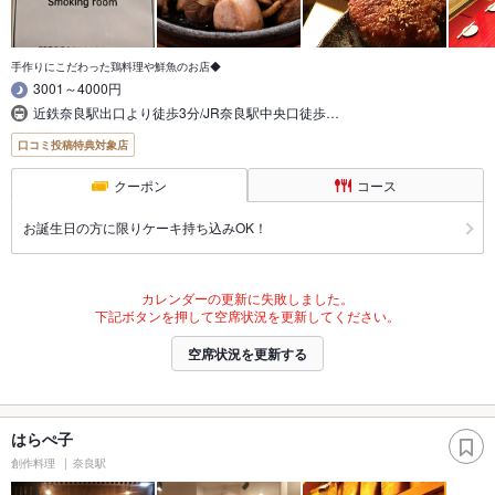
手作りにこだわった鶏料理や鮮魚のお店◆
3001～4000円
近鉄奈良駅出口より徒歩3分/JR奈良駅中央口徒歩…
口コミ投稿特典対象店
クーポン
コース
お誕生日の方に限りケーキ持ち込みOK！
カレンダーの更新に失敗しました。
下記ボタンを押して空席状況を更新してください。
空席状況を更新する
はらぺ子
創作料理
奈良駅