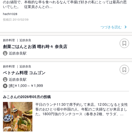
のお値段で、本格的な串を食べれるなんて串揚げ好きの私にとっては最高の思
いでした。 従業員さんとの…
hachi1028
投稿日 2010/02/09
つづきを読む
創作料理
近鉄奈良
創菜ごはんとお酒 晴れ時々 奈良店
近鉄奈良駅
創作料理
近鉄奈良
ベトナム料理 コムゴン
近鉄奈良駅
[夜]￥1,000～￥1,999
みこさんの2026年05月の投稿
平日のランチ11:30で席予約して来店。12:00になると女性
客のおひとり様や外国の人、年配のご夫婦などが来店まし
た。1800円強のランチコース（春巻き2種、サラダ、…