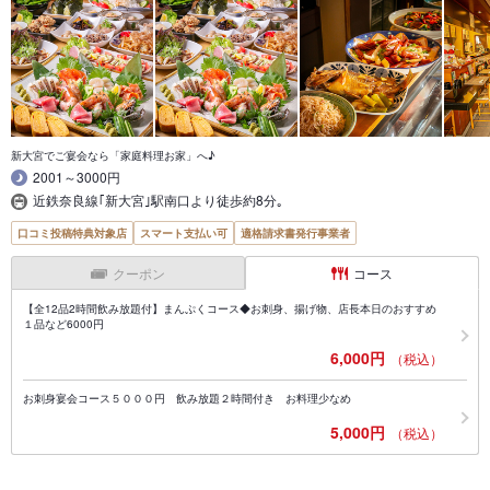
新大宮でご宴会なら「家庭料理お家」へ♪
2001～3000円
近鉄奈良線｢新大宮｣駅南口より徒歩約8分｡
口コミ投稿特典対象店
スマート支払い可
適格請求書発行事業者
クーポン
コース
【全12品2時間飲み放題付】まんぷくコース◆お刺身、揚げ物、店長本日のおすすめ
１品など6000円
6,000円
（税込）
お刺身宴会コース５０００円 飲み放題２時間付き お料理少なめ
5,000円
（税込）