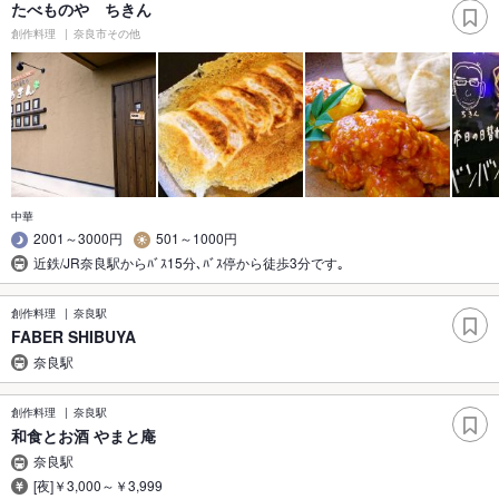
たべものや ちきん
創作料理
奈良市その他
中華
2001～3000円
501～1000円
近鉄/JR奈良駅からﾊﾞｽ15分､ﾊﾞｽ停から徒歩3分です｡
創作料理
奈良駅
FABER SHIBUYA
奈良駅
創作料理
奈良駅
和食とお酒 やまと庵
奈良駅
[夜]￥3,000～￥3,999