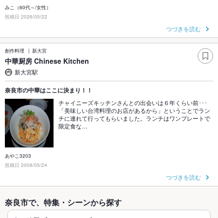
みこ（60代～/女性）
投稿日 2026/05/22
つづきを読む
創作料理
新大宮
中華厨房 Chinese Kitchen
新大宮駅
奈良市の中華はここに決まり！！
チャイニーズキッチンさんとの出会いは６年くらい前･･･
「美味しい台湾料理のお店があるから」ということでラン
チに連れて行ってもらいました。ランチはワンプレートで
限定食な…
あやこ3203
投稿日 2008/05/24
つづきを読む
奈良市で、特集・シーンから探す