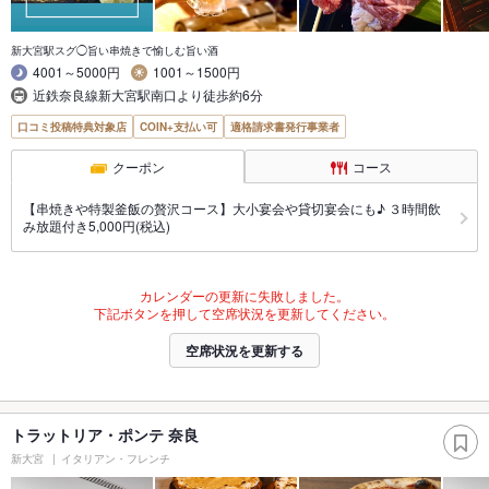
新大宮駅スグ◯旨い串焼きで愉しむ旨い酒
4001～5000円
1001～1500円
近鉄奈良線新大宮駅南口より徒歩約6分
口コミ投稿特典対象店
COIN+支払い可
適格請求書発行事業者
クーポン
コース
【串焼きや特製釜飯の贅沢コース】大小宴会や貸切宴会にも♪ ３時間飲
み放題付き5,000円(税込)
カレンダーの更新に失敗しました。
下記ボタンを押して空席状況を更新してください。
空席状況を更新する
トラットリア・ポンテ 奈良
新大宮
イタリアン・フレンチ