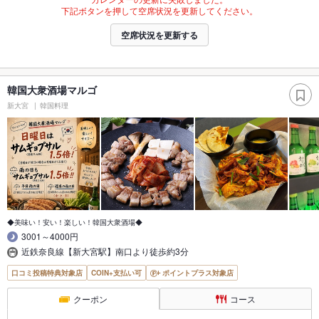
下記ボタンを押して空席状況を更新してください。
空席状況を更新する
韓国大衆酒場マルゴ
新大宮
韓国料理
◆美味い！安い！楽しい！韓国大衆酒場◆
3001～4000円
近鉄奈良線【新大宮駅】南口より徒歩約3分
口コミ投稿特典対象店
COIN+支払い可
ポイントプラス対象店
クーポン
コース