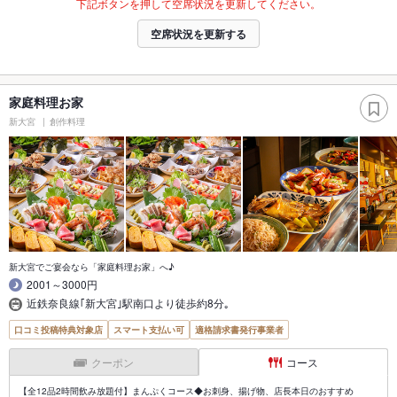
下記ボタンを押して空席状況を更新してください。
空席状況を更新する
家庭料理お家
新大宮
創作料理
新大宮でご宴会なら「家庭料理お家」へ♪
2001～3000円
近鉄奈良線｢新大宮｣駅南口より徒歩約8分｡
口コミ投稿特典対象店
スマート支払い可
適格請求書発行事業者
クーポン
コース
【全12品2時間飲み放題付】まんぷくコース◆お刺身、揚げ物、店長本日のおすすめ