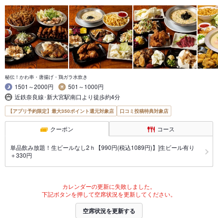
秘伝！かわ串・唐揚げ・鶏ガラ水炊き
1501～2000円
501～1000円
近鉄奈良線･新大宮駅南口より徒歩約4分
【アプリ予約限定】最大350ポイント還元対象店
口コミ投稿特典対象店
クーポン
コース
単品飲み放題！生ビールなし2ｈ【990円(税込1089円)】]生ビール有り
＋330円
カレンダーの更新に失敗しました。
下記ボタンを押して空席状況を更新してください。
空席状況を更新する