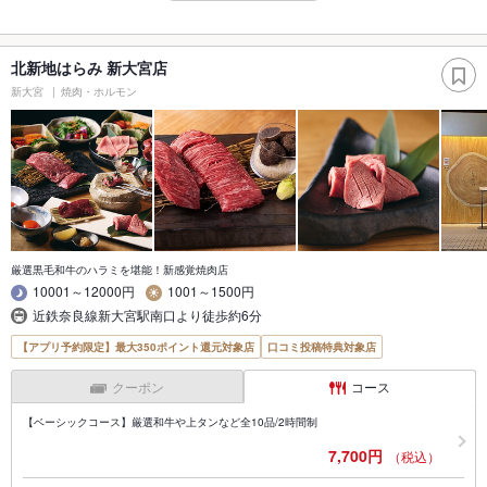
北新地はらみ 新大宮店
新大宮
焼肉・ホルモン
厳選黒毛和牛のハラミを堪能！新感覚焼肉店
10001～12000円
1001～1500円
近鉄奈良線新大宮駅南口より徒歩約6分
【アプリ予約限定】最大350ポイント還元対象店
口コミ投稿特典対象店
クーポン
コース
【ベーシックコース】厳選和牛や上タンなど全10品/2時間制
7,700円
（税込）