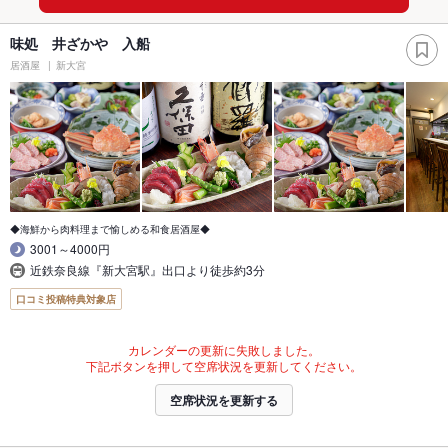
味処 井ざかや 入船
居酒屋
新大宮
◆海鮮から肉料理まで愉しめる和食居酒屋◆
3001～4000円
近鉄奈良線『新大宮駅』出口より徒歩約3分
口コミ投稿特典対象店
カレンダーの更新に失敗しました。
下記ボタンを押して空席状況を更新してください。
空席状況を更新する