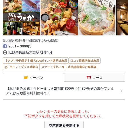
新大宮駅 徒歩1分！!個室完備の九州居酒屋
2001～3000円
近鉄奈良線新大宮駅 徒歩1分
【アプリ予約限定】最大800ポイント還元対象店
口コミ投稿特典対象店
ポイントプラス対象店
スマート支払い可
適格請求書発行事業者
クーポン
コース
【単品飲み放題】生ビールつき2時間1800円⇒1480円/そのほかプレミ
アム飲み放題も特別価格で！
カレンダーの更新に失敗しました。
下記ボタンを押して空席状況を更新してください。
空席状況を更新する