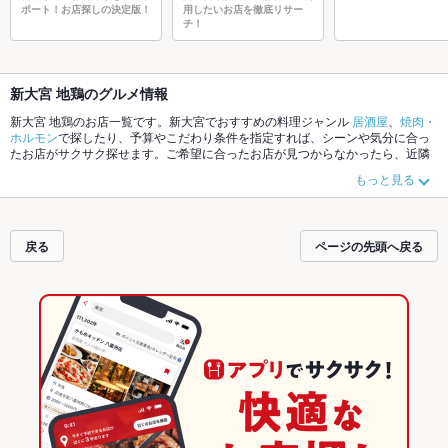
ポート！お店探しの決定版！
用したいお店を徹底リサー
チ！
新大宮 地鶏のグルメ情報
新大宮 地鶏のお店一覧です。新大宮でおすすめの料理ジャンル
居酒屋
、
焼肉・
ホルモン
で探したり、予算やこだわり条件を指定すれば、シーンや気分に合っ
たお店がサクサク探せます。ご希望に合ったお店が見つからなかったら、近隣
のエリア
奈良駅
、
新大宮
、
近鉄奈良
もチェックしてみてください。ホットペッ
もっと見る
パーグルメなら、お得なクーポンはもちろん、こだわりメニュー
からあげ
、
お
茶漬け
、
馬刺し
や季節のおすすめ料理など、お店の最新情報をご紹介している
ので安心！24時間使える簡単便利なネット予約が使えるお店も拡大中です。友
達どうしの飲み会にも、会社の宴会にも、デートやパーティーにもお得に便利
戻る
ページの先頭へ戻る
にホットペッパーグルメをご利用ください。