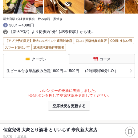
新大宮駅1分♪個室宴会 飲み放題 藁焼き
3001～4000円
【新大宮駅】より徒歩約1分/【JR奈良駅】から徒…
【アプリ予約限定】最大800ポイント還元対象店
口コミ投稿特典対象店
COIN+支払い可
スマート支払い可
適格請求書発行事業者
クーポン
コース
生ビール付き単品飲み放題1800円→1500円！（2時間制90分L.O.）
カレンダーの更新に失敗しました。
下記ボタンを押して空席状況を更新してください。
空席状況を更新する
個室完備 大衆とり酒場 とりいちず 奈良新大宮店
新大宮
居酒屋