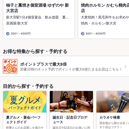
柚子と藁焼き個室酒場 ゆずのや 新
焼肉ホルモン かむら精肉店
大宮店
店
新大宮駅1分♪個室宴会 飲み放題 藁…
大衆焼肉！黒毛和牛をお求め
居酒屋/新大宮
焼肉・ホルモン/新大宮
3001～4000円
3001～4000円
お得な特集から探す・予約する
ポイントプラスで最大8倍
対象日時のネット予約でポイントが最大8倍たまるお店はこちら！
目的から探す・予約する
夏グルメ・宴会パーフ
誕生日・記念日プロデ
カラオケ検索
ェクトガイド
ュース
現在地から探せる近く
オケ店はコチラ！
幹事さんのお店探しを強力サ
誕生日や記念日のお祝いに利