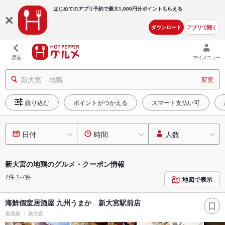
はじめてのアプリ予約で最大
1,000円分ポイントもらえる
ダウンロード
アプリで開く
戻る
マイメニュー
新大宮 地鶏
変更
絞り込む
ポイントがつかえる
スマート支払い可
日付
時間
人数
新大宮の地鶏のグルメ・クーポン情報
7件 1-7件
地図で表示
海鮮個室居酒屋 九州うまか 新大宮駅前店
居酒屋
新大宮