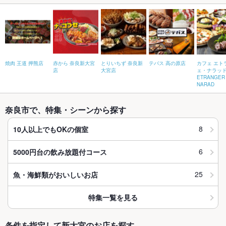
焼肉 王道 押熊店
赤から 奈良新大宮
とりいちず 奈良新
テバス 高の原店
カフェ エト
店
大宮店
ェ・ナラッド 
ETRANGER
NARAD
奈良市で、特集・シーンから探す
8
10人以上でもOKの個室
6
5000円台の飲み放題付コース
25
魚・海鮮類がおいしいお店
特集一覧を見る
条件を指定して新大宮のお店を探す