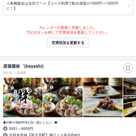
≪各種宴会は当店で！≫【コース利用で飲み放題が1500円⇒1200円
に！】
カレンダーの更新に失敗しました。
下記ボタンを押して空席状況を更新してください。
空席状況を更新する
居酒屋林゛(bayashi)
新大宮
居酒屋
◆河豚や海鮮料理を旨い酒とともに...◆
5001～6000円
近鉄奈良線【新大宮駅】南口より徒歩約4分