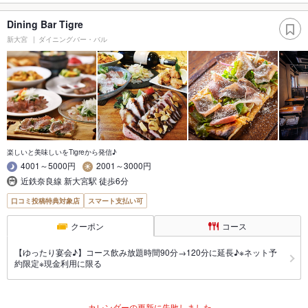
Dining Bar Tigre
新大宮
ダイニングバー・バル
楽しいと美味しいをTigreから発信♪
4001～5000円
2001～3000円
近鉄奈良線 新大宮駅 徒歩6分
口コミ投稿特典対象店
スマート支払い可
クーポン
コース
【ゆったり宴会♪】コース飲み放題時間90分→120分に延長♪※ネット予
約限定※現金利用に限る
カレンダーの更新に失敗しました。