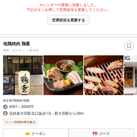
カレンダーの更新に失敗しました。
下記ボタンを押して空席状況を更新してください。
空席状況を更新する
地鶏焼肉 鶏重
焼肉・ホルモン
新大宮
焼き鳥/鶏焼肉/地鶏
4001～5000円
近鉄新大宮駅北口徒歩1分 ､新大宮駅から39m
口コミ投稿特典対象店
クーポン
コース