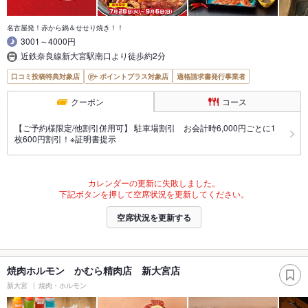
名古屋発！赤から鍋＆せせり焼き！！
3001～4000円
近鉄奈良線新大宮駅南口より徒歩約2分
口コミ投稿特典対象店
ポイントプラス対象店
適格請求書発行事業者
クーポン
コース
【ご予約様限定/他割引併用可】 駐車場割引 お会計時6,000円ごとに1
枚600円割引！※証明書提示
カレンダーの更新に失敗しました。
下記ボタンを押して空席状況を更新してください。
空席状況を更新する
焼肉ホルモン かむら精肉店 新大宮店
新大宮
焼肉・ホルモン