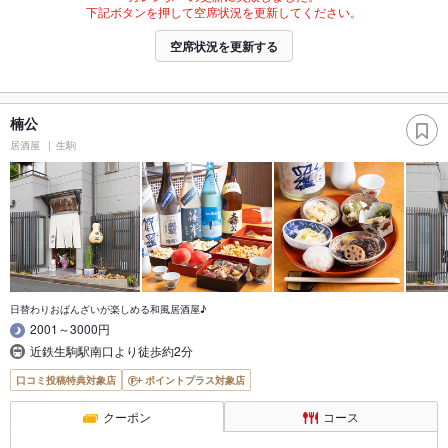
下記ボタンを押して空席状況を更新してください。
空席状況を更新する
楠公
居酒屋
生駒
日替わりおばんざいが楽しめる和風居酒屋♪
2001～3000円
近鉄生駒駅南口より徒歩約2分
口コミ投稿特典対象店
ポイントプラス対象店
クーポン
コース