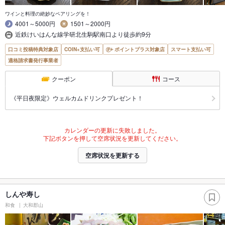
ワインと料理の絶妙なペアリングを！
4001～5000円
1501～2000円
近鉄けいはんな線学研北生駒駅南口より徒歩約9分
口コミ投稿特典対象店
COIN+支払い可
ポイントプラス対象店
スマート支払い可
適格請求書発行事業者
クーポン
コース
《平日夜限定》ウェルカムドリンクプレゼント！
カレンダーの更新に失敗しました。
下記ボタンを押して空席状況を更新してください。
空席状況を更新する
しんや寿し
和食
大和郡山