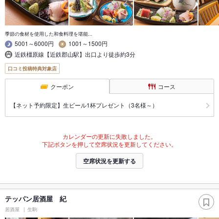
季節の食材を使用した和食料理を堪能...
5001～6000円
1001～1500円
近鉄橿原線【近鉄郡山駅】出口より徒歩約3分
口コミ投稿特典対象店
クーポン
コース
【ネット予約限定】生ビール1杯プレゼント（3名様～）
カレンダーの更新に失敗しました。
下記ボタンを押して空席状況を更新してください。
空席状況を更新する
テッパン居酒屋 紀
居酒屋
生駒