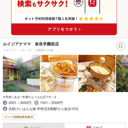
ルイジアナママ 奈良学園前店
イタリアン・フレンチ
生駒市その他
片田舎にある一軒家のようなお店です～♪
2001～3000円
1501～2000円
近鉄けいはんな線 学研北生駒駅から徒歩10分
口コミ投稿特典対象店
クーポン
コース