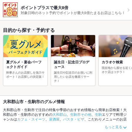
ポイントプラスで最大8倍
対象日時のネット予約でポイントが最大8倍たまるお店はこちら！
目的から探す・予約する
夏グルメ・宴会パーフ
誕生日・記念日プロデ
カラオケ検索
ェクトガイド
ュース
現在地から探せる近く
オケ店はコチラ！
幹事さんのお店探しを強力サ
誕生日や記念日のお祝いに利
ポート！お店探しの決定版！
用したいお店を徹底リサー
チ！
大和郡山市・生駒市のグルメ情報
大和郡山市・生駒市で注目の特集や季節のおすすめ情報から簡単お店検索！大
和郡山市・生駒市のおすすめの
大和郡山
、
生駒市その他
、
生駒
エリアで料理ジ
ャンルは
カフェ・スイーツ
、
居酒屋
、
パスタ・ピザ
、こだわりメニューのお店
探しはいかがですか。ホットペッパーグルメなら、お得なクーポンはもちろ
もっと見る
ん、とっておきのメニューや季節のおすすめ料理など、お店の最新情報をご紹