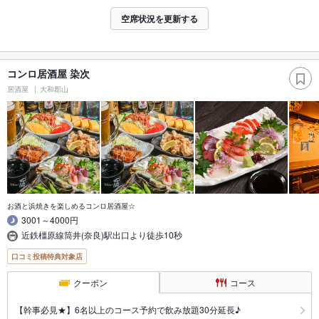
空席状況を更新する
コンロ居酒屋 染次
居酒屋
大和郡山
お酒と浜焼きを楽しめるコンロ居酒屋☆
3001～4000円
近鉄橿原線筒井(奈良)駅出口より徒歩10秒
口コミ投稿特典対象店
クーポン
コース
【幹事必見★】6名以上のコース予約で飲み放題30分延長♪