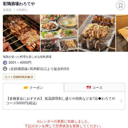
彩鶏酒場わろてや
居酒屋
大和郡山
地鶏を使った料理を楽しめる焼鳥酒場
3001～4000円
<近鉄橿原線>筒井駅出口より徒歩約3分
口コミ投稿特典対象店
クーポン
コース
【各種宴会におすすめ】 低温調理刺し盛りや焼鳥など全7品◆わろてや
コース5000円(税込)
カレンダーの更新に失敗しました。
下記ボタンを押して空席状況を更新してください。