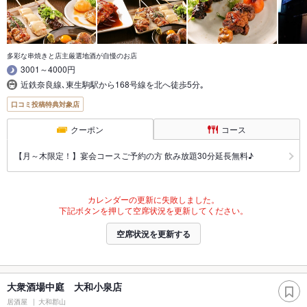
多彩な串焼きと店主厳選地酒が自慢のお店
3001～4000円
近鉄奈良線､東生駒駅から168号線を北へ徒歩5分｡
口コミ投稿特典対象店
クーポン
コース
【月～木限定！】宴会コースご予約の方 飲み放題30分延長無料♪
カレンダーの更新に失敗しました。
下記ボタンを押して空席状況を更新してください。
空席状況を更新する
大衆酒場中庭 大和小泉店
居酒屋
大和郡山