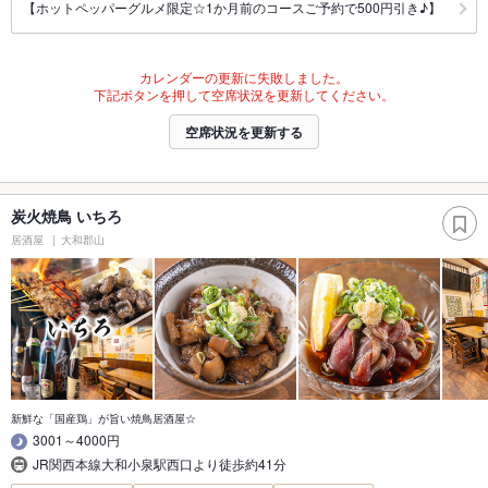
【ホットペッパーグルメ限定☆1か月前のコースご予約で500円引き♪】
カレンダーの更新に失敗しました。
下記ボタンを押して空席状況を更新してください。
空席状況を更新する
炭火焼鳥 いちろ
居酒屋
大和郡山
新鮮な「国産鶏」が旨い焼鳥居酒屋☆
3001～4000円
JR関西本線大和小泉駅西口より徒歩約41分