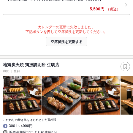
5,500円
（税込）
カレンダーの更新に失敗しました。
下記ボタンを押して空席状況を更新してください。
空席状況を更新する
地鶏炭火焼 鶏扱説明所 生駒店
和食
生駒
こだわりの焼き鳥をはじめとした鶏料理
3001～4000円
近鉄生駒駅北口より徒歩約4分