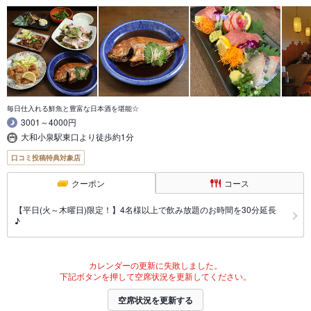
毎日仕入れる鮮魚と豊富な日本酒を堪能☆
3001～4000円
大和小泉駅東口より徒歩約1分
口コミ投稿特典対象店
クーポン
コース
【平日(火～木曜日)限定！】4名様以上で飲み放題のお時間を30分延長
♪
カレンダーの更新に失敗しました。
下記ボタンを押して空席状況を更新してください。
空席状況を更新する