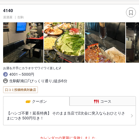
4140
居酒屋
生駒
お酒を片手にカラオケでワイワイ楽しむ♪
4001～5000円
生駒駅南口｢ぴっくり通り｣徒歩6分
口コミ投稿特典対象店
クーポン
コース
【ハシゴ不要！延長特典】 そのまま当店で2次会に突入ならおひとりさ
まにつき 500円引き！
カレンダーの更新に失敗しました。