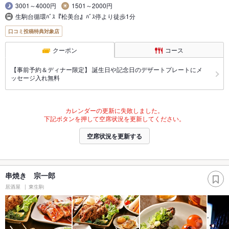
3001～4000円
1501～2000円
生駒台循環ﾊﾞｽ『松美台』ﾊﾞｽ停より徒歩1分
口コミ投稿特典対象店
クーポン
コース
【事前予約＆ディナー限定】 誕生日や記念日のデザートプレートにメ
ッセージ入れ無料
カレンダーの更新に失敗しました。
下記ボタンを押して空席状況を更新してください。
空席状況を更新する
串焼き 宗一郎
居酒屋
東生駒