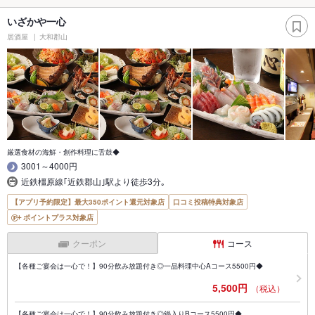
いざかや一心
居酒屋
大和郡山
厳選食材の海鮮・創作料理に舌鼓◆
3001～4000円
近鉄橿原線｢近鉄郡山｣駅より徒歩3分｡
【アプリ予約限定】最大350ポイント還元対象店
口コミ投稿特典対象店
ポイントプラス対象店
クーポン
コース
【各種ご宴会は一心で！】90分飲み放題付き◎一品料理中心Aコース5500円◆
5,500円
（税込）
【各種ご宴会は一心で！】90分飲み放題付き◎鍋入りBコース5500円◆