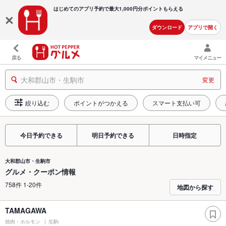
はじめてのアプリ予約で最大
1,000円分ポイントもらえる
ダウンロード
アプリで開く
戻る
マイメニュー
大和郡山市・生駒市
変更
絞り込む
ポイントがつかえる
スマート支払い可
今日予約できる
明日予約できる
日時指定
大和郡山市・生駒市
グルメ・クーポン情報
758件 1-20件
地図から探す
TAMAGAWA
焼肉・ホルモン
生駒