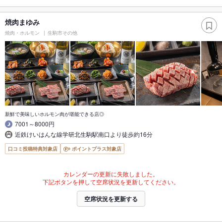
焼肉まゆみ
焼肉・ホルモン
生駒市その他
新鮮で美味しいホルモン肉が堪能できる店◎
7001～8000円
近鉄けいはんな線学研北生駒駅南口より徒歩約16分
口コミ投稿特典対象店
ポイントプラス対象店
カレンダーの更新に失敗しました。
下記ボタンを押して空席状況を更新してください。
空席状況を更新する