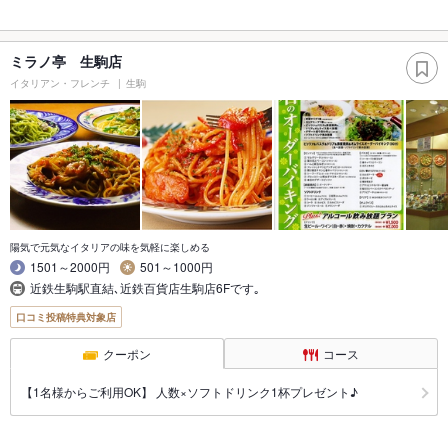
ミラノ亭 生駒店
イタリアン・フレンチ
生駒
陽気で元気なイタリアの味を気軽に楽しめる
1501～2000円
501～1000円
近鉄生駒駅直結､近鉄百貨店生駒店6Fです｡
口コミ投稿特典対象店
クーポン
コース
【1名様からご利用OK】 人数×ソフトドリンク1杯プレゼント♪