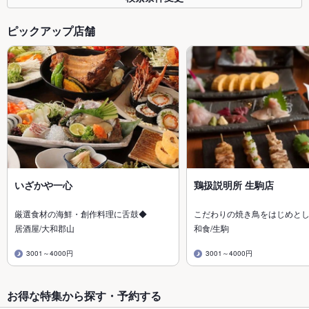
ピックアップ店舗
いざかや一心
鶏扱説明所 生駒店
厳選食材の海鮮・創作料理に舌鼓◆
こだわりの焼き鳥をはじめと
居酒屋/大和郡山
和食/生駒
3001～4000円
3001～4000円
お得な特集から探す・予約する