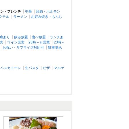
アン・フレンチ
中華
焼肉・ホルモン
クテル
ラーメン
お好み焼き・もんじ
席あり
飲み放題
食べ放題
ランチあ
実
ワイン充実
23時～も営業
23時～
お祝い・サプライズ対応可
駐車場あ
ペスカトーレ
生パスタ
ピザ
マルゲ