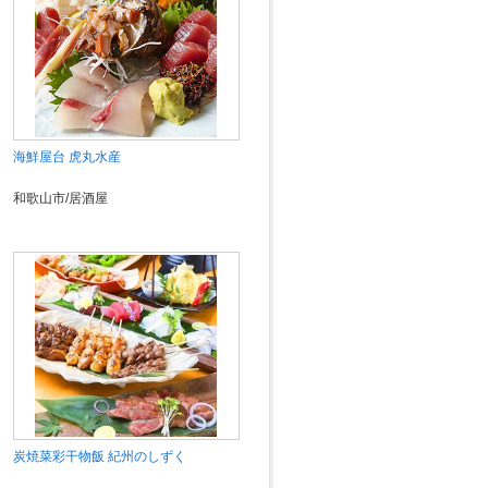
海鮮屋台 虎丸水産
和歌山市/居酒屋
炭焼菜彩干物飯 紀州のしずく