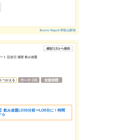
Buono Napoli 和歌山駅前
デート 記念日 個室 飲み放題
トつかえる
】飲み放題LO30分前⇒LO0分に！時間
す☆