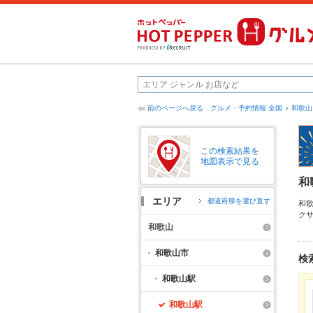
前のページへ戻る
グルメ・予約情報 全国
和歌山
この検索結果を
地図表示で見る
和
エリア
都道府県を選び直す
和
ク
わ
和歌山
ト
利
和歌山市
検
和歌山駅
和歌山駅