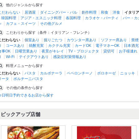
他のジャンルから探す
こだわらない
居酒屋
ダイニングバー・バル
創作料理
和食
洋食
イタリ
韓国料理
アジア・エスニック料理
各国料理
カラオケ・パーティ
バー・カ
ゃ
カフェ・スイーツ
その他グルメ
こだわりから探す（条件：イタリアン・フレンチ）
こだわらない
個室あり
掘りごたつ
カウンター席あり
ソファー席あり
禁煙
り
コースあり
焼酎充実
カクテル充実
カードOK
電子マネーOK
日本酒充
食事OK
日曜営業あり
夜景がキレイ
TV・プロジェクタ
貸切可
お子様連れ
り
Wi-Fi
テイクアウトあり
感染症対策情報あり
料理メニューから探す
こだわらない
パスタ
カルボナーラ
ペペロンチーノ
ボロネーゼ
ニョッキ
リータ
ポルチーニパスタ
その他の条件から探す
今日明日予約できるお店から探す
ピックアップ店舗