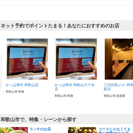
ネット予約でポイントたまる！あなたにおすすめのお店
かっぱ寿司 和歌山店
かっぱ寿司 和歌山六十谷
三代目鳥メロ JR
店
前店
和歌山市/和食
和歌山市/和食
和歌山市/居酒屋
和歌山市で、特集・シーンから探す
ランチのお店
コースじゃなくても