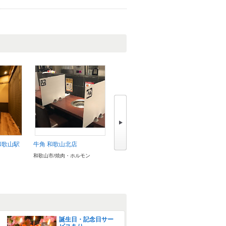
和歌山駅
牛角 和歌山北店
ラッキーボブ
藁焼き 
和歌山市/焼肉・ホルモン
和歌山市/居酒屋
和歌山市/
誕生日・記念日サー