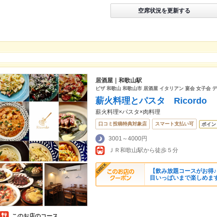
空席状況を更新する
居酒屋｜和歌山駅
ピザ 和歌山 和歌山市 居酒屋 イタリアン 宴会 女子会 
薪火料理とパスタ Ricordo
薪火料理×パスタ×肉料理
口コミ投稿特典対象店
スマート支払い可
ポイン
3001～4000円
ＪＲ和歌山駅から徒歩５分
【飲み放題コースがお得♪
目いっぱいまで楽しめま
このお店のコース