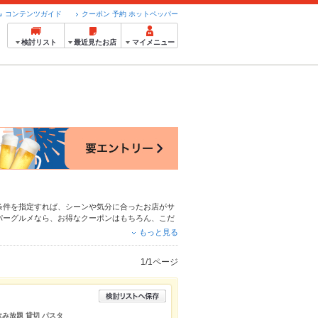
コンテンツガイド
クーポン 予約 ホットペッパー
検討リスト
最近見たお店
マイメニュー
条件を指定すれば、シーンや気分に合ったお店がサ
パーグルメなら、お得なクーポンはもちろん、こだ
しているので安心！24時間使える簡単便利なネッ
もっと見る
ティーにもお得に便利にホットペッパーグルメをご
1/1ページ
 飲み放題 貸切 パスタ