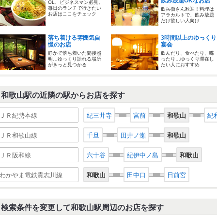
飲み放題OKなお店
OL、ビジネスマン必見。
毎日のランチで行きたい
飲兵衛さん歓迎！料理は
お店はここをチェック
アラカルトで、飲み放題
だけ欲しい人向け
落ち着ける雰囲気自
3時間以上のゆっくり
慢のお店
宴会
静かで落ち着いた間接照
飲んだり、食べたり、喋
明…ゆっくり語れる場所
ったり…ゆっくり滞在し
がきっと見つかる
たい人におすすめ
和歌山駅の近隣の駅からお店を探す
ＪＲ紀勢本線
紀三井寺
宮前
和歌山
紀
ＪＲ和歌山線
千旦
田井ノ瀬
和歌山
ＪＲ阪和線
六十谷
紀伊中ノ島
和歌山
わかやま電鉄貴志川線
和歌山
田中口
日前宮
検索条件を変更して和歌山駅周辺のお店を探す