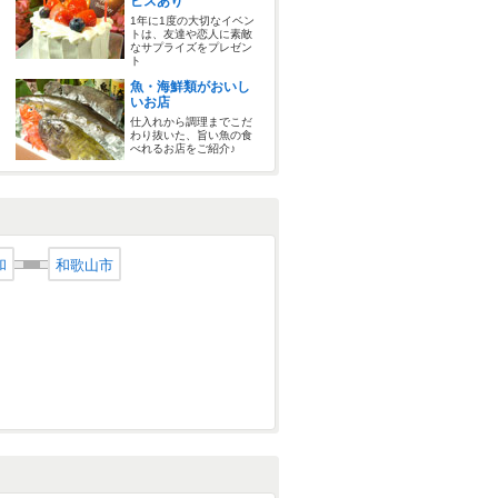
ビスあり
1年に1度の大切なイベン
トは、友達や恋人に素敵
なサプライズをプレゼン
ト
魚・海鮮類がおいし
いお店
仕入れから調理までこだ
わり抜いた、旨い魚の食
べれるお店をご紹介♪
和
和歌山市