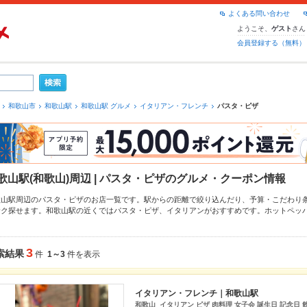
よくある問い合わせ
ようこそ、
さん
ゲスト
会員登録する（無料）
和歌山市
和歌山駅
和歌山駅 グルメ
イタリアン・フレンチ
パスタ・ピザ
歌山駅(和歌山)周辺 | パスタ・ピザのグルメ・クーポン情報
歌山駅周辺のパスタ・ピザのお店一覧です。駅からの距離で絞り込んだり、予算・こだわり
サク探せます。和歌山駅の近くではパスタ・ピザ、
イタリアン
がおすすめです。ホットペッ
りメニュー
マルゲリータ
、
ピザ
、
パスタ
や季節のおすすめ料理など、お店の最新情報をご紹介
予約が使えるお店も拡大中です。友達どうしの飲み会にも、会社の宴会にも、デートやパー
用ください。
3
索結果
件
1～3
件を表示
イタリアン・フレンチ｜和歌山駅
和歌山 イタリアン ピザ 肉料理 女子会 誕生日 記念日