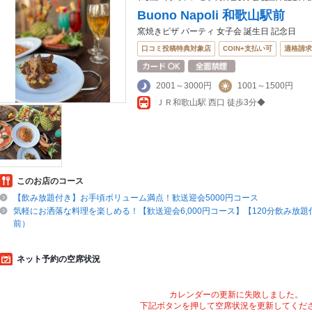
Buono Napoli 和歌山駅前
窯焼きピザ パーティ 女子会 誕生日 記念日
口コミ投稿特典対象店
COIN+支払い可
適格請求
2001～3000円
1001～1500円
ＪＲ和歌山駅 西口 徒歩3分◆
このお店のコース
【飲み放題付き】お手頃ボリューム満点！歓送迎会5000円コース
気軽にお洒落な料理を楽しめる！【歓送迎会6,000円コース】【120分飲み放題付き
前）
ネット予約の空席状況
カレンダーの更新に失敗しました。
下記ボタンを押して空席状況を更新してくだ