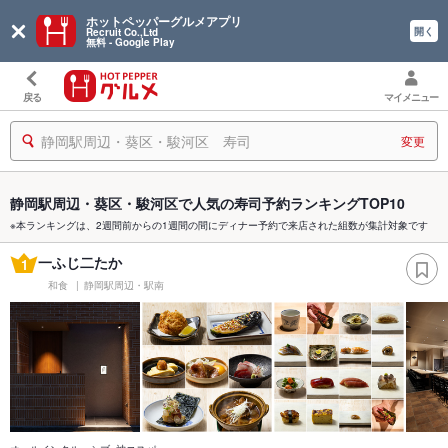
ホットペッパーグルメアプリ
開く
Recruit Co.,Ltd
無料 - Google Play
戻る
マイメニュー
静岡駅周辺・葵区・駿河区 寿司
変更
静岡駅周辺・葵区・駿河区で人気の寿司予約ランキングTOP10
※本ランキングは、2週間前からの1週間の間にディナー予約で来店された組数が集計対象です
一ふじ二たか
1
和食
静岡駅周辺・駅南