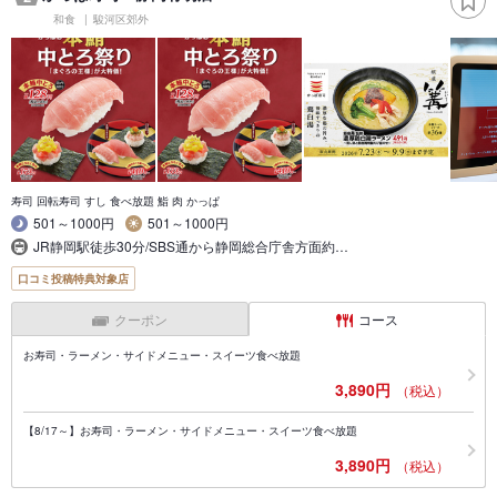
和食
駿河区郊外
寿司 回転寿司 すし 食べ放題 鮨 肉 かっぱ
501～1000円
501～1000円
JR静岡駅徒歩30分/SBS通から静岡総合庁舎方面約…
口コミ投稿特典対象店
クーポン
コース
お寿司・ラーメン・サイドメニュー・スイーツ食べ放題
3,890円
（税込）
【8/17～】お寿司・ラーメン・サイドメニュー・スイーツ食べ放題
3,890円
（税込）