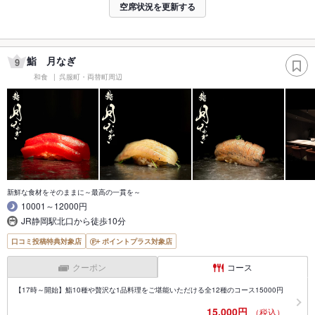
空席状況を更新する
鮨 月なぎ
9
和食
呉服町・両替町周辺
新鮮な食材をそのままに～最高の一貫を～
10001～12000円
JR静岡駅北口から徒歩10分
口コミ投稿特典対象店
ポイントプラス対象店
クーポン
コース
【17時～開始】鮨10種や贅沢な1品料理をご堪能いただける全12種のコース15000円
15,000円
（税込）