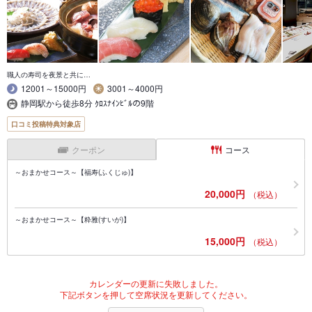
職人の寿司を夜景と共に…
12001～15000円
3001～4000円
静岡駅から徒歩8分 ｸﾛｽﾅｲﾝﾋﾞﾙの9階
口コミ投稿特典対象店
クーポン
コース
～おまかせコース～【福寿(ふくじゅ)】
20,000円
（税込）
～おまかせコース～【粋雅(すいが)】
15,000円
（税込）
カレンダーの更新に失敗しました。
下記ボタンを押して空席状況を更新してください。