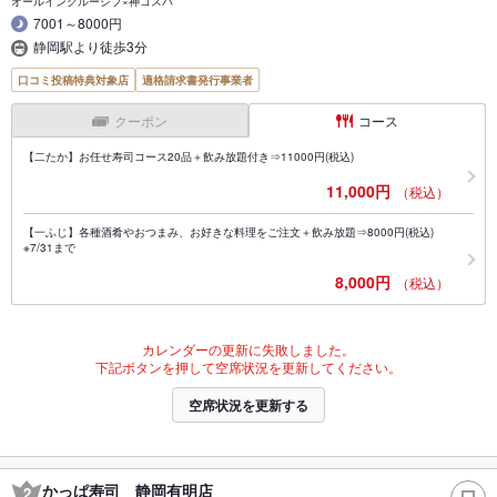
オールインクルーシブ×神コスパ
7001～8000円
静岡駅より徒歩3分
口コミ投稿特典対象店
適格請求書発行事業者
クーポン
コース
【二たか】お任せ寿司コース20品＋飲み放題付き⇒11000円(税込)
11,000円
（税込）
【一ふじ】各種酒肴やおつまみ、お好きな料理をご注文＋飲み放題⇒8000円(税込)
※7/31まで
8,000円
（税込）
カレンダーの更新に失敗しました。
下記ボタンを押して空席状況を更新してください。
空席状況を更新する
かっぱ寿司 静岡有明店
2