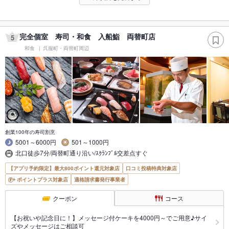
完全個室 寿司・和食 入船鮨 両替町店
5
和食
呉服町・両替町周辺
創業100年の寿司割烹
5001～6000円
501～1000円
北口徒歩7分/両替町通り沿い/ｽｸﾗﾝﾌﾞﾙ交差点すぐ
【アプリ予約限定】最大800ポイント還元対象店
口コミ投稿特典対象店
ポイントプラス対象店
適格請求書発行事業者
クーポン
コース
【お祝いや記念日に！】メッセージ付ケーキを4000円～でご用意♪サイ
ズやメッセージはご相談可