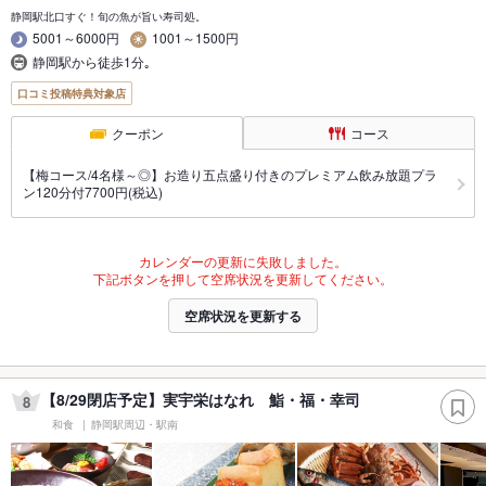
静岡駅北口すぐ！旬の魚が旨い寿司処。
5001～6000円
1001～1500円
静岡駅から徒歩1分｡
口コミ投稿特典対象店
クーポン
コース
【梅コース/4名様～◎】お造り五点盛り付きのプレミアム飲み放題プラ
ン120分付7700円(税込)
カレンダーの更新に失敗しました。
下記ボタンを押して空席状況を更新してください。
空席状況を更新する
【8/29閉店予定】実宇栄はなれ 鮨・福・幸司
8
和食
静岡駅周辺・駅南