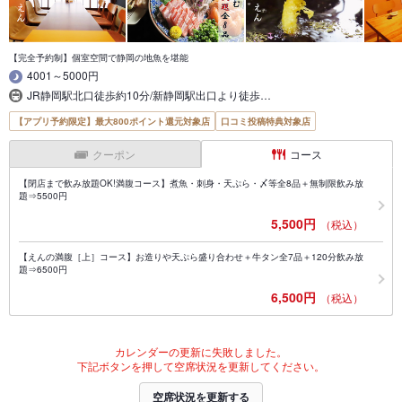
【完全予約制】個室空間で静岡の地魚を堪能
4001～5000円
JR静岡駅北口徒歩約10分/新静岡駅出口より徒歩…
【アプリ予約限定】最大800ポイント還元対象店
口コミ投稿特典対象店
クーポン
コース
【閉店まで飲み放題OK!満腹コース】煮魚・刺身・天ぷら・〆等全8品＋無制限飲み放
題⇒5500円
5,500円
（税込）
【えんの満腹［上］コース】お造りや天ぷら盛り合わせ＋牛タン全7品＋120分飲み放
題⇒6500円
6,500円
（税込）
カレンダーの更新に失敗しました。
下記ボタンを押して空席状況を更新してください。
空席状況を更新する