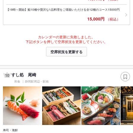
【19時～開始】鮨10種や贅沢な1品料理をご堪能いただける全12種のコース15000円
15,000円
（税込）
カレンダーの更新に失敗しました。
下記ボタンを押して空席状況を更新してください。
空席状況を更新する
すし処 尾崎
10
和食
静岡駅周辺・駅南
寿司・海鮮