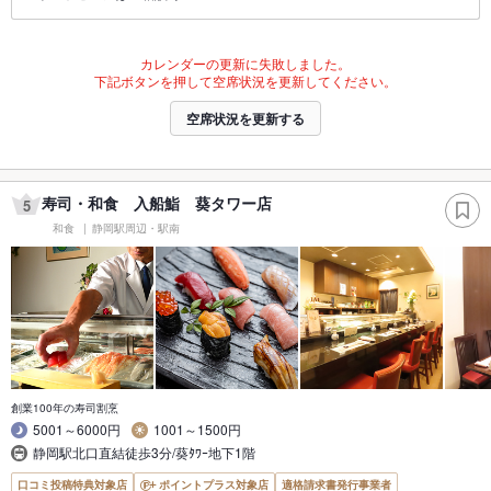
カレンダーの更新に失敗しました。
下記ボタンを押して空席状況を更新してください。
空席状況を更新する
寿司・和食 入船鮨 葵タワー店
5
和食
静岡駅周辺・駅南
創業100年の寿司割烹
5001～6000円
1001～1500円
静岡駅北口直結徒歩3分/葵ﾀﾜｰ地下1階
口コミ投稿特典対象店
ポイントプラス対象店
適格請求書発行事業者