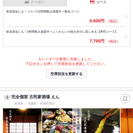
クーポン
コース
歓送迎会にも！コスパ◎2時間飲み放題付⇒宴会コース
6,600円
（税込）
歓送迎会にも！2時間飲み放題付⇒ふくわらいの味を存分に楽しめる【寿司コース】
7,700円
（税込）
カレンダーの更新に失敗しました。
下記ボタンを押して空席状況を更新してください。
空席状況を更新する
完全個室 古民家酒場 えん
4
居酒屋
呉服町・両替町周辺