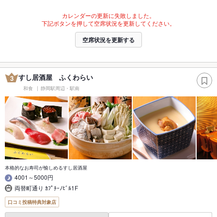
カレンダーの更新に失敗しました。
下記ボタンを押して空席状況を更新してください。
空席状況を更新する
すし居酒屋 ふくわらい
3
和食
静岡駅周辺・駅南
本格的なお寿司が愉しめるすし居酒屋
4001～5000円
両替町通り ｶﾌﾟﾁｰﾉﾋﾞﾙ1F
口コミ投稿特典対象店