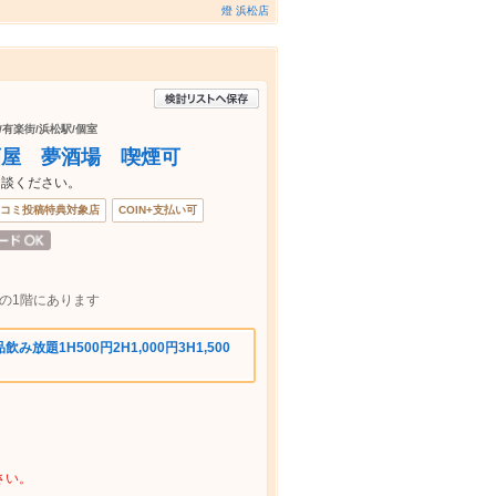
燈 浜松店
ス/有楽街/浜松駅/個室
酒屋 夢酒場 喫煙可
相談ください。
コミ投稿特典対象店
COIN+支払い可
の1階にあります
放題1H500円2H1,000円3H1,500
さい。