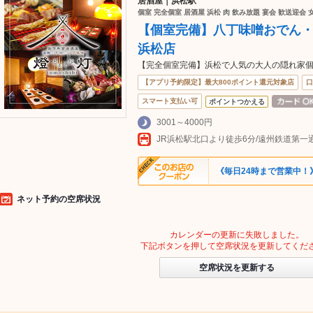
居酒屋｜浜松駅
個室 完全個室 居酒屋 浜松 肉 飲み放題 宴会 歓送迎会 
【個室完備】八丁味噌おでん・炭
浜松店
【完全個室完備】浜松で人気の大人の隠れ家個室
【アプリ予約限定】最大800ポイント還元対象店
口
スマート支払い可
ポイントつかえる
3001～4000円
JR浜松駅北口より徒歩6分/遠州鉄道第一
《毎日24時まで営業中！》 
ネット予約の空席状況
カレンダーの更新に失敗しました。
下記ボタンを押して空席状況を更新してくだ
空席状況を更新する