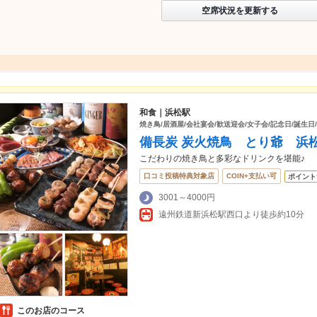
空席状況を更新する
和食｜浜松駅
焼き鳥/居酒屋/会社宴会/歓送迎会/女子会/記念日/誕生日/
備長炭 炭火焼鳥 とり爺 浜
こだわりの焼き鳥と多彩なドリンクを堪能♪
口コミ投稿特典対象店
COIN+支払い可
ポイント
3001～4000円
遠州鉄道新浜松駅西口より徒歩約10分
このお店のコース