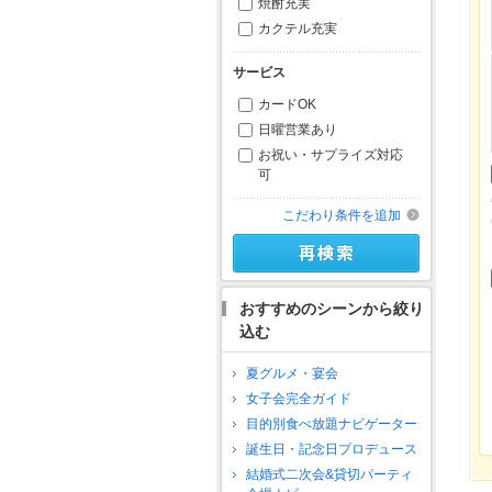
焼酎充実
カクテル充実
サービス
カードOK
日曜営業あり
お祝い・サプライズ対応
可
こだわり条件を追加
おすすめのシーンから絞り
込む
夏グルメ・宴会
女子会完全ガイド
目的別食べ放題ナビゲーター
誕生日・記念日プロデュース
結婚式二次会&貸切パーティ