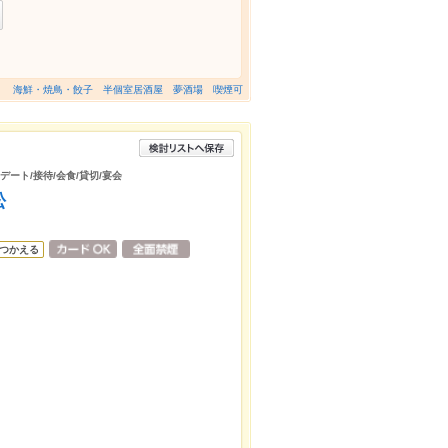
海鮮・焼鳥・餃子 半個室居酒屋 夢酒場 喫煙可
デート/接待/会食/貸切/宴会
松
つかえる