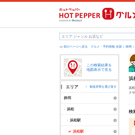
前のページへ戻る
グルメ・予約情報 全国
静岡
この検索結果を
地図表示で見る
浜
エリア
都道府県を選び直す
浜
ク
な
静岡
2
に
浜松
検
浜松駅
浜松駅