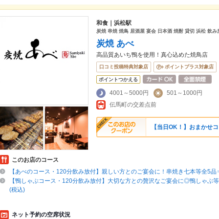
和食｜浜松駅
炭焼 串焼 焼鳥 居酒屋 宴会 日本酒 焼酎 貸切 浜松 飲
炭焼 あべ
高品質あいち鴨を使用！真心込めた焼鳥店
口コミ投稿特典対象店
ポイントプラス対象店
ポイントつかえる
4001～5000円
501～1000円
伝馬町の交差点前
【当日OK！】おまかせコ
このお店のコース
【あべのコース・120分飲み放付】親しい方とのご宴会に！串焼き七本等全5品⇒6
【鴨しゃぶコース・120分飲み放付】大切な方との贅沢なご宴会に◎鴨しゃぶ等全
(税込)
ネット予約の空席状況