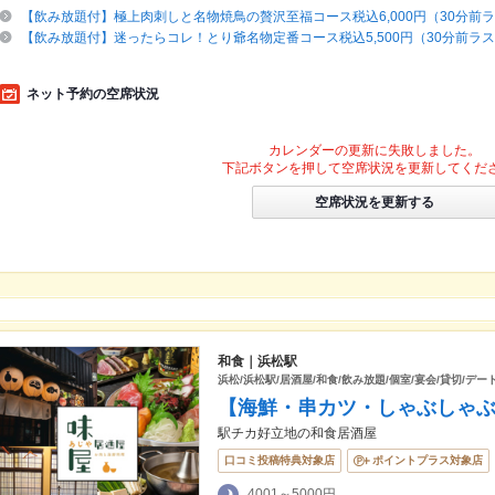
【飲み放題付】極上肉刺しと名物焼鳥の贅沢至福コース税込6,000円（30分前
【飲み放題付】迷ったらコレ！とり爺名物定番コース税込5,500円（30分前ラ
ネット予約の空席状況
カレンダーの更新に失敗しました。
下記ボタンを押して空席状況を更新してくだ
空席状況を更新する
和食｜浜松駅
浜松/浜松駅/居酒屋/和食/飲み放題/個室/宴会/貸切/デート
【海鮮・串カツ・しゃぶしゃぶ
駅チカ好立地の和食居酒屋
口コミ投稿特典対象店
ポイントプラス対象店
4001～5000円