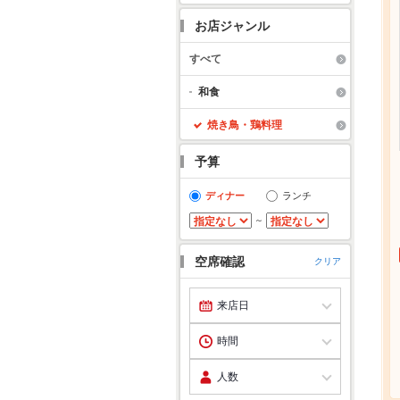
お店ジャンル
すべて
和食
焼き鳥・鶏料理
予算
ディナー
ランチ
～
空席確認
クリア