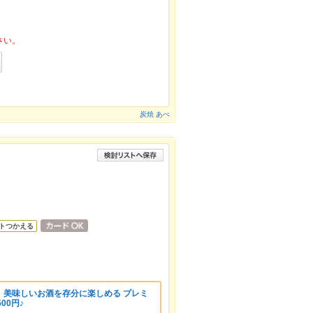
さい。
炭焼 あべ
トつかえる
】美味しいお酒を存分に楽しめる プレミ
00円♪