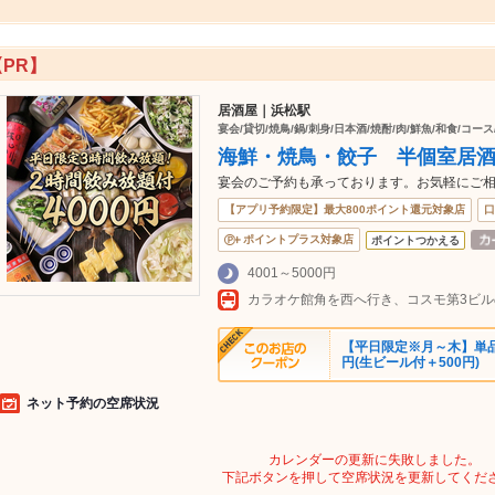
【PR】
居酒屋｜浜松駅
宴会/貸切/焼鳥/鍋/刺身/日本酒/焼酎/肉/鮮魚/和食/コー
海鮮・焼鳥・餃子 半個室居
宴会のご予約も承っております。お気軽にご
【アプリ予約限定】最大800ポイント還元対象店
口
ポイントプラス対象店
ポイントつかえる
4001～5000円
カラオケ館角を西へ行き、コスモ第3ビル
【平日限定※月～木】単品飲み
円(生ビール付＋500円)
ネット予約の空席状況
カレンダーの更新に失敗しました。
下記ボタンを押して空席状況を更新してくだ