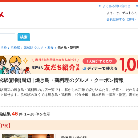
よくある問い合わせ
ようこそ、
さん
ゲスト
会員登録する（無料）
浜松
浜松駅
浜松駅 グルメ
和食
焼き鳥・鶏料理
松駅(静岡)周辺 | 焼き鳥・鶏料理のグルメ・クーポン情報
松駅周辺の焼き鳥・鶏料理のお店一覧です。駅からの距離で絞り込んだり、予算・こだわり
サク探せます。浜松駅の近くでは焼き鳥・鶏料理、
和食全般
、
日本料理・懐石・割烹
、
寿司
クーポンはもちろん、こだわりメニュー
つくね
、
レバー
、
炭火焼き鳥
や季節のおすすめ料理
4時間使える簡単便利なネット予約が使えるお店も拡大中です。友達どうしの飲み会にも、会
ホットペッパーグルメをご利用ください。
46
索結果
件
1～20
件を表示
【PR】