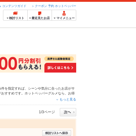
コンテンツガイド
クーポン 予約 ホットペッパー
検討リスト
最近見たお店
マイメニュー
条件を指定すれば、シーンや気分に合ったお店がサ
がおすすめです。ホットペッパーグルメなら、お得
など、お店の最新情報をご紹介しているので安心！
もっと見る
社の宴会にも、デートやパーティーにもお得に便利
1/3ページ