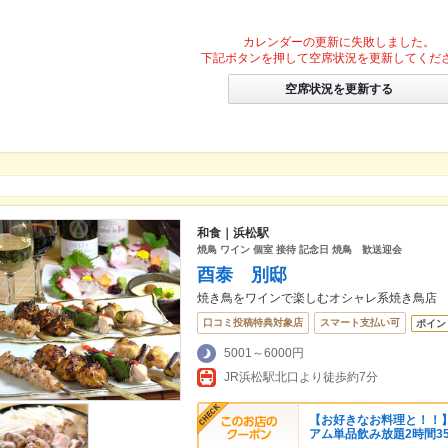
カレンダーの更新に失敗しました。
下記ボタンを押して空席状況を更新してくだ
空席状況を更新する
和食｜浜松駅
焼鳥 ワイン 個室 接待 記念日 焼鳥 歓送迎会
酉泰 別邸
焼き鳥をワインで楽しむオシャレ系焼き鳥店
口コミ投稿特典対象店
スマート支払い可
ポイン
5001～6000円
JR浜松駅北口より徒歩約7分
【お好きなお料理と！！
アム単品飲み放題2時間35