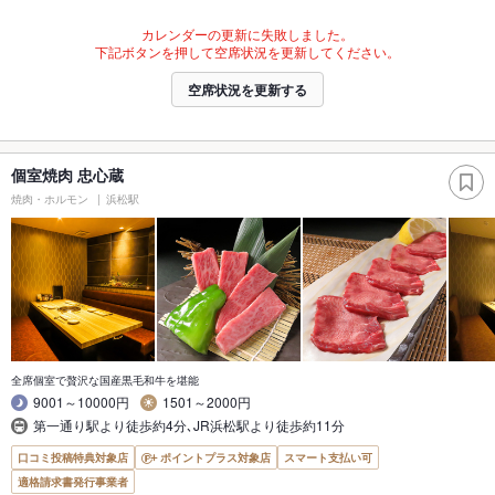
カレンダーの更新に失敗しました。
下記ボタンを押して空席状況を更新してください。
空席状況を更新する
個室焼肉 忠心蔵
焼肉・ホルモン
浜松駅
全席個室で贅沢な国産黒毛和牛を堪能
9001～10000円
1501～2000円
第一通り駅より徒歩約4分､JR浜松駅より徒歩約11分
口コミ投稿特典対象店
ポイントプラス対象店
スマート支払い可
適格請求書発行事業者