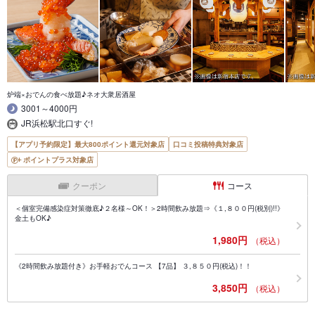
炉端×おでんの食べ放題♪ネオ大衆居酒屋
3001～4000円
JR浜松駅北口すぐ!
【アプリ予約限定】最大800ポイント還元対象店
口コミ投稿特典対象店
ポイントプラス対象店
クーポン
コース
＜個室完備感染症対策徹底♪２名様～OK！＞2時間飲み放題⇒《１,８００円(税別)!!》
金土もOK♪
1,980円
（税込）
《2時間飲み放題付き》お手軽おでんコース 【7品】 ３,８５０円(税込)！！
3,850円
（税込）