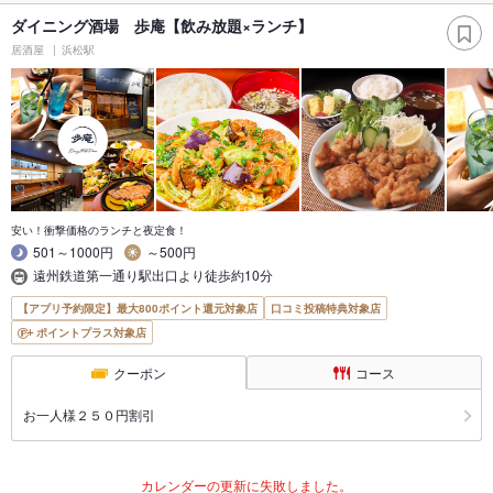
ダイニング酒場 歩庵【飲み放題×ランチ】
居酒屋
浜松駅
安い！衝撃価格のランチと夜定食！
501～1000円
～500円
遠州鉄道第一通り駅出口より徒歩約10分
【アプリ予約限定】最大800ポイント還元対象店
口コミ投稿特典対象店
ポイントプラス対象店
クーポン
コース
お一人様２５０円割引
カレンダーの更新に失敗しました。