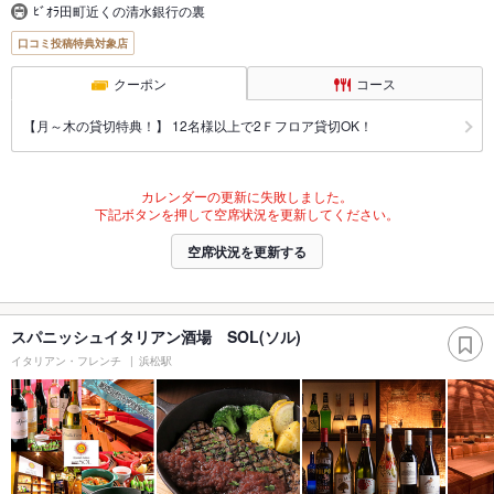
ﾋﾞｵﾗ田町近くの清水銀行の裏
口コミ投稿特典対象店
クーポン
コース
【月～木の貸切特典！】 12名様以上で2Ｆフロア貸切OK！
カレンダーの更新に失敗しました。
下記ボタンを押して空席状況を更新してください。
空席状況を更新する
スパニッシュイタリアン酒場 SOL(ソル)
イタリアン・フレンチ
浜松駅