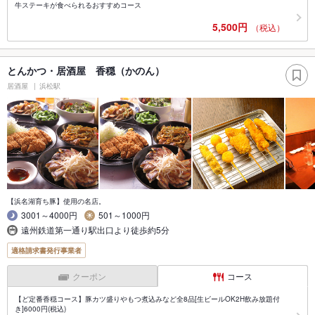
牛ステーキが食べられるおすすめコース
5,500円
（税込）
とんかつ・居酒屋 香穏（かのん）
居酒屋
浜松駅
【浜名湖育ち豚】使用の名店。
3001～4000円
501～1000円
遠州鉄道第一通り駅出口より徒歩約5分
適格請求書発行事業者
クーポン
コース
【ど定番香穏コース】豚カツ盛りやもつ煮込みなど全8品[生ビールOK2H飲み放題付
き]6000円(税込)