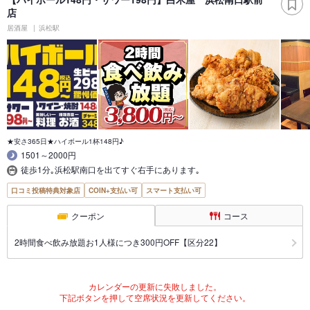
店
居酒屋
浜松駅
★安さ365日★ハイボール1杯148円♪
1501～2000円
徒歩1分｡浜松駅南口を出てすぐ右手にあります｡
口コミ投稿特典対象店
COIN+支払い可
スマート支払い可
クーポン
コース
2時間食べ飲み放題お1人様につき300円OFF【区分22】
カレンダーの更新に失敗しました。
下記ボタンを押して空席状況を更新してください。