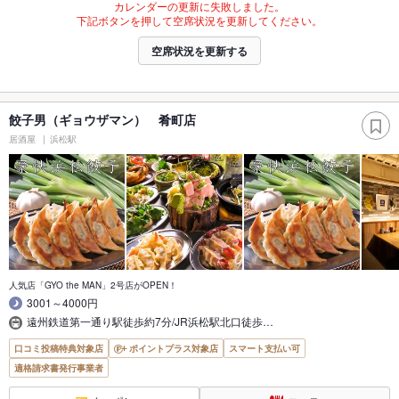
カレンダーの更新に失敗しました。
下記ボタンを押して空席状況を更新してください。
空席状況を更新する
餃子男（ギョウザマン） 肴町店
居酒屋
浜松駅
人気店「GYO the MAN」2号店がOPEN！
3001～4000円
遠州鉄道第一通り駅徒歩約7分/JR浜松駅北口徒歩…
口コミ投稿特典対象店
ポイントプラス対象店
スマート支払い可
適格請求書発行事業者