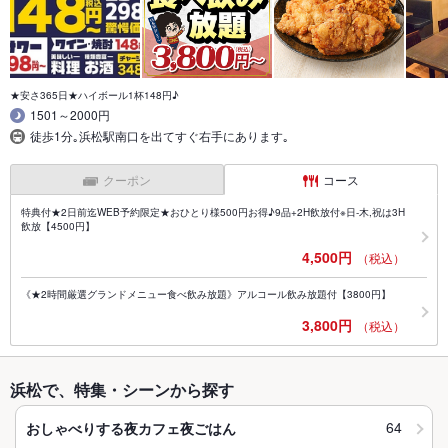
★安さ365日★ハイボール1杯148円♪
1501～2000円
徒歩1分｡浜松駅南口を出てすぐ右手にあります｡
クーポン
コース
特典付★2日前迄WEB予約限定★おひとり様500円お得♪9品+2H飲放付※日-木,祝は3H
飲放【4500円】
4,500円
（税込）
《★2時間厳選グランドメニュー食べ飲み放題》アルコール飲み放題付【3800円】
3,800円
（税込）
浜松で、特集・シーンから探す
64
おしゃべりする夜カフェ夜ごはん