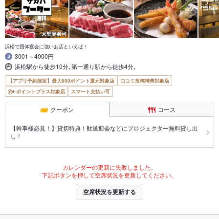
浜松で団体宴会に強いお店といえば！
3001～4000円
浜松駅から徒歩10分｡第一通り駅から徒歩4分｡
【アプリ予約限定】最大800ポイント還元対象店
口コミ投稿特典対象店
ポイントプラス対象店
スマート支払い可
クーポン
コース
【幹事様必見！】貸切特典！歓送迎会などにプロジェクター無料貸し出
し！
カレンダーの更新に失敗しました。
下記ボタンを押して空席状況を更新してください。
空席状況を更新する