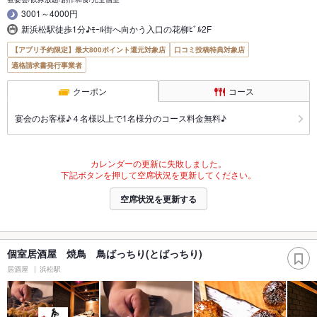
3001～4000円
新浜松駅徒歩1分♪ﾓｰﾙ街へ向かう入口の花柳ﾋﾞﾙ2F
【アプリ予約限定】最大800ポイント還元対象店
口コミ投稿特典対象店
適格請求書発行事業者
クーポン
コース
宴会のお客様♪４名様以上で1名様分のコース料金無料♪
カレンダーの更新に失敗しました。
下記ボタンを押して空席状況を更新してください。
空席状況を更新する
個室居酒屋 焼鳥 鳥ばっちり(とばっちり)
居酒屋
浜松駅