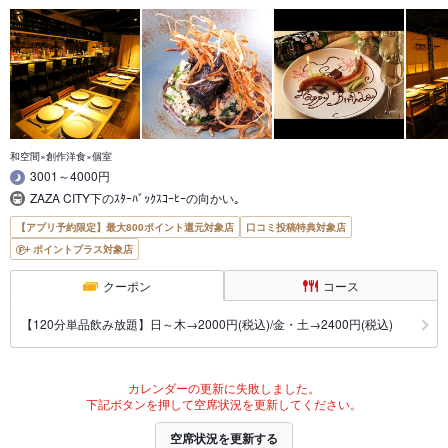
和空間×創作洋食×個室
3001～4000円
ZAZA CITY下のｽﾀｰﾊﾞｯｸｽｺｰﾋｰの向かい｡
【アプリ予約限定】最大800ポイント還元対象店
口コミ投稿特典対象店
ポイントプラス対象店
クーポン
コース
【120分単品飲み放題】日～木→2000円(税込)/金・土→2400円(税込)
カレンダーの更新に失敗しました。
下記ボタンを押して空席状況を更新してください。
空席状況を更新する