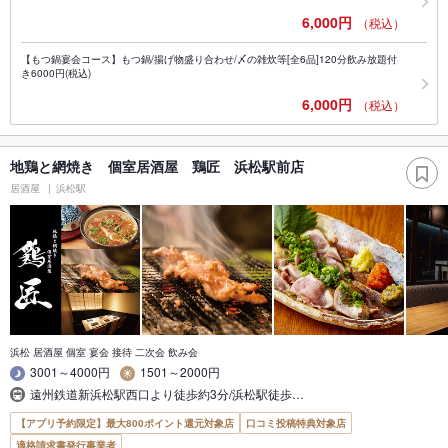
6,000円
（税込）
【もつ鍋宴会コース】もつ鍋/揚げ物盛り合わせ/〆の雑炊等[全6品]120分飲み放題付
き6000円(税込)
6,000円
（税込）
地鶏と網焼き 個室居酒屋 鶏匠 浜松駅前店
居酒屋
浜松駅
浜松 居酒屋 個室 宴会 接待 二次会 飲み会
3001～4000円
1501～2000円
遠州鉄道新浜松駅西口より徒歩約3分/浜松駅徒歩…
【アプリ予約限定】最大800ポイント還元対象店
口コミ投稿特典対象店
適格請求書発行事業者