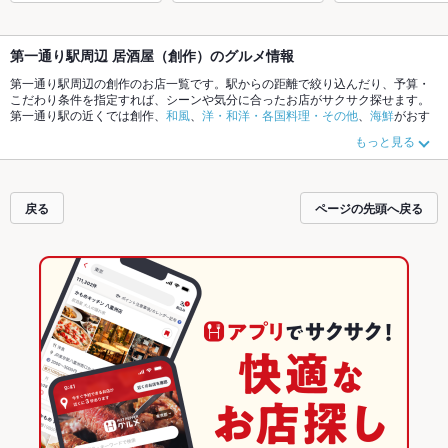
第一通り駅周辺 居酒屋（創作）のグルメ情報
第一通り駅周辺の創作のお店一覧です。駅からの距離で絞り込んだり、予算・
こだわり条件を指定すれば、シーンや気分に合ったお店がサクサク探せます。
第一通り駅の近くでは創作、
和風
、
洋・和洋・各国料理・その他
、
海鮮
がおす
すめです。ホットペッパーグルメなら、お得なクーポンはもちろん、こだわり
もっと見る
メニューや季節のおすすめ料理など、お店の最新情報をご紹介しているので安
心！24時間使える簡単便利なネット予約が使えるお店も拡大中です。友達どう
しの飲み会にも、会社の宴会にも、デートやパーティーにもお得に便利にホッ
トペッパーグルメをご利用ください。
戻る
ページの先頭へ戻る