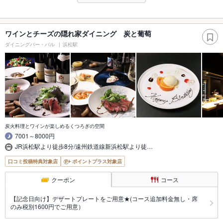
ワインとチーズの隠れ家ダイニング 炭と葡萄
ダイニングバー・バル
浜松駅
炭火料理とワインが楽しめるくつろぎの空間
7001～8000円
JR浜松駅より徒歩8分/遠州鉄道線新浜松駅より徒…
口コミ投稿特典対象店
ポイントプラス対象店
クーポン
コース
【記念日向け】デザートプレートをご用意★(コース追加料金無し・席
のみ税別1600円でご用意）