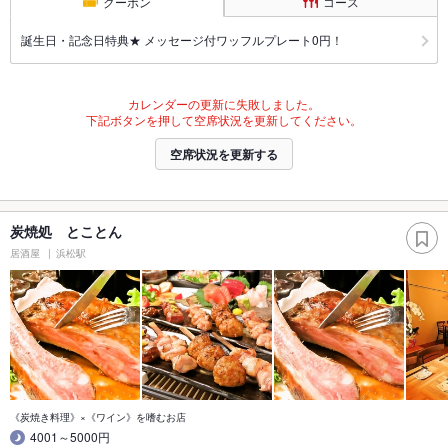
クーポン
コース
誕生日・記念日特典★ メッセージ付ワッフルプレート0円！
カレンダーの更新に失敗しました。
下記ボタンを押して空席状況を更新してください。
空席状況を更新する
炭焼処 とことん
居酒屋
浜松駅
《炭焼き料理》×《ワイン》を嗜むお店
4001～5000円