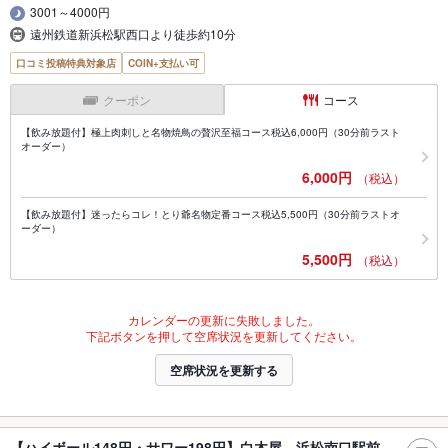
3001～4000円
遠州鉄道新浜松駅西口より徒歩約10分
口コミ投稿特典対象店
COIN+支払い可
クーポン
コース
【飲み放題付】極上肉刺しと名物焼鳥の贅沢至福コース税込6,000円（30分前ラスト
オーダー）
6,000円
（税込）
【飲み放題付】迷ったらコレ！とり爺名物定番コース税込5,500円（30分前ラストオ
ーダー）
5,500円
（税込）
カレンダーの更新に失敗しました。
下記ボタンを押して空席状況を更新してください。
空席状況を更新する
【ハイボール148円・サワー198円】白木屋 浜松南口駅前