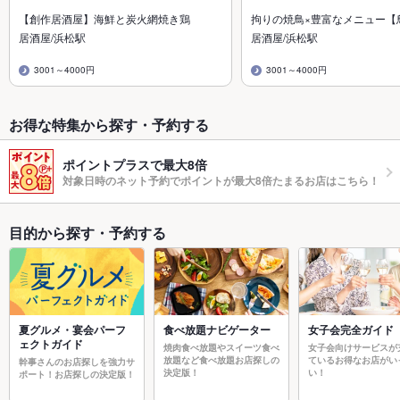
【創作居酒屋】海鮮と炭火網焼き鶏
拘りの焼鳥×豊富なメニュー【
居酒屋/浜松駅
居酒屋/浜松駅
3001～4000円
3001～4000円
お得な特集から探す・予約する
ポイントプラスで最大8倍
対象日時のネット予約でポイントが最大8倍たまるお店はこちら！
目的から探す・予約する
夏グルメ・宴会パーフ
食べ放題ナビゲーター
女子会完全ガイド
ェクトガイド
焼肉食べ放題やスイーツ食べ
女子会向けサービスが
放題など食べ放題お店探しの
ているお得なお店がい
幹事さんのお店探しを強力サ
決定版！
い！
ポート！お店探しの決定版！