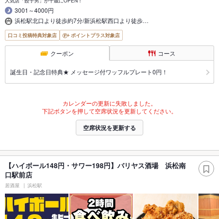
人気店「餃子男」が千歳にOPEN！
3001～4000円
浜松駅北口より徒歩約7分/新浜松駅西口より徒歩…
口コミ投稿特典対象店
ポイントプラス対象店
クーポン
コース
誕生日・記念日特典★ メッセージ付ワッフルプレート0円！
カレンダーの更新に失敗しました。
下記ボタンを押して空席状況を更新してください。
空席状況を更新する
【ハイボール148円・サワー198円】バリヤス酒場 浜松南
口駅前店
居酒屋
浜松駅