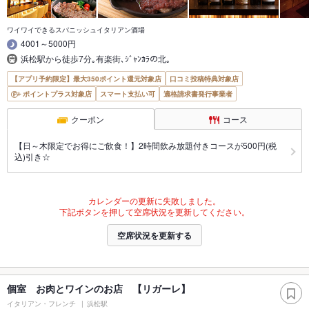
ワイワイできるスパニッシュイタリアン酒場
4001～5000円
浜松駅から徒歩7分｡有楽街､ｼﾞｬﾝｶﾗの北｡
【アプリ予約限定】最大350ポイント還元対象店
口コミ投稿特典対象店
ポイントプラス対象店
スマート支払い可
適格請求書発行事業者
クーポン
コース
【日～木限定でお得にご飲食！】2時間飲み放題付きコースが500円(税
込)引き☆
カレンダーの更新に失敗しました。
下記ボタンを押して空席状況を更新してください。
空席状況を更新する
個室 お肉とワインのお店 【リガーレ】
イタリアン・フレンチ
浜松駅