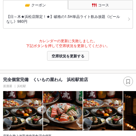
クーポン
コース
【日～木★浜松店限定！★】破格の1.5H単品ライト飲み放題《ビール
なし》980円
カレンダーの更新に失敗しました。
下記ボタンを押して空席状況を更新してください。
空席状況を更新する
完全個室完備 くいもの屋わん 浜松駅前店
居酒屋
浜松駅
昼宴会/飲み放題/創作和食/完全個室