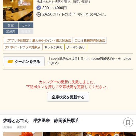
洗練されたお洒落空間で、個室ご堪能！
3001～4000円
ZAZA CITY下のｽﾀｰﾊﾞｯｸｽｺｰﾋｰの向かい｡
個室
カード
禁煙席
喫煙席
【アプリ予約限定】最大800ポイント還元対象店
口コミ投稿特典対象店
ポイントプラス対象店
ネット予約可
クーポンあり
【120分単品飲み放題】日～木→2000円(税込)/金・土→2400
クーポンを見る
円(税込)
カレンダーの更新に失敗しました。
下記ボタンを押して空席状況を更新してください。
空席状況を更新する
炉端とおでん 呼炉凪来 静岡浜松駅店
居酒屋
浜松駅