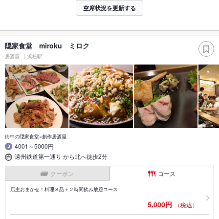
空席状況を更新する
隠家食堂 miroku ミロク
居酒屋
浜松駅
街中の隠家食堂×創作居酒屋
4001～5000円
遠州鉄道第一通り から北へ徒歩2分
クーポン
コース
店主おまかせ！料理８品＋２時間飲み放題コース
5,000円
（税込）