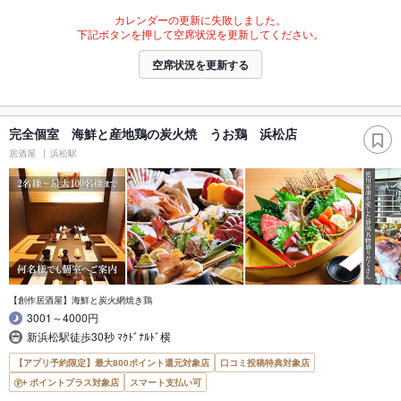
カレンダーの更新に失敗しました。
下記ボタンを押して空席状況を更新してください。
空席状況を更新する
完全個室 海鮮と産地鶏の炭火焼 うお鶏 浜松店
居酒屋
浜松駅
【創作居酒屋】海鮮と炭火網焼き鶏
3001～4000円
新浜松駅徒歩30秒 ﾏｸﾄﾞﾅﾙﾄﾞ横
【アプリ予約限定】最大800ポイント還元対象店
口コミ投稿特典対象店
ポイントプラス対象店
スマート支払い可