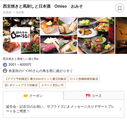
西京焼きと馬刺しと日本酒 Omiso おみそ
居酒屋
浜松駅
西京焼きと美味しい酒とBar
3001～4000円
有楽街のｼﾞｬﾝｶﾗさんの角を西に曲がりすぐ
【アプリ予約限定】最大350ポイント還元対象店
口コミ投稿特典対象店
ポイントプラス対象店
スマート支払い可
クーポン
コース
誕生会・記念日のお祝い、サプライズに♪ メッセージ入りデザートプレ
ートをご用意！