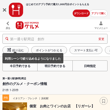
はじめてのアプリ予約で最大
1,000円分ポイントもらえる
ダウンロード
アプリで開く
戻る
マイメニュー
第一通り駅周辺 創作
変更
絞り込む
ポイントがつかえる
スマート支払い可
今日予約できる
明日予約できる
日時指定
第一通り駅(静岡)周辺
創作のグルメ・クーポン情報
21件 1-20件
PR
イタリアン・フレンチ
浜松駅
個室 お肉とワインのお店 【リガーレ】