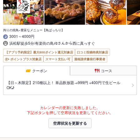
拘りの焼鳥×豊富なメニュー【鳥ばっちり】
3001～4000円
浜松駅徒歩5分/有楽街の鳥ﾒﾛさんから西に真っすぐ
【アプリ予約限定】最大800ポイント還元対象店
口コミ投稿特典対象店
ポイントプラス対象店
スマート支払い可
適格請求書発行事業者
クーポン
コース
【日～木限定】210種以上！ 単品飲放題→999円 +400円で生ビール
OK♪
カレンダーの更新に失敗しました。
下記ボタンを押して空席状況を更新してください。
空席状況を更新する