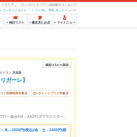
イタリアン・フレンチ/イタリアン/浜松駅のランキング
コンテンツガイド
クーポン 予約 ホットペッパー
検討リスト
最近見たお店
マイメニュー
レストラン 居酒屋
【リガーレ】
コミ投稿特典対象店
ポイントプラス対象店
浜松駅から徒歩7分。新浜松駅からZAZA CITYへ徒歩5分。ZAZA CITY下のスターバックスコーヒーの向かい。
木→2000円(税込)/金・土→2400円(税