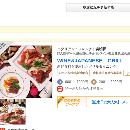
空席状況を更新する
位
6
イタリアン・フレンチ｜浜松駅
記念日/デート/誕生日/女子会/肉/ワイン/飲み放題/炭火焼
WINE&JAPANESE GRIL
新鮮食材を使用したグリルダイニング
口コミ投稿特典対象店
適格請求書発行事業者
ポ
6001～7000円
2001～3000円
第一通り駅から徒歩５分
【記念日に大人気】 メッセ