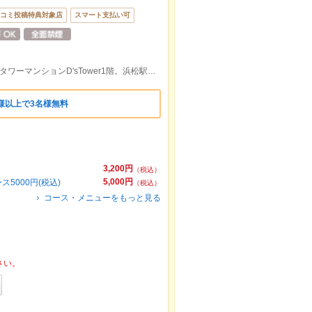
コミ投稿特典対象店
スマート支払い可
第一通り駅から高架沿いに南へ徒歩1分。タワーマンションD'sTower1階。浜松駅徒歩3分、雨が降っても濡れずに行けます。
名様以上で3名様無料
3,200円
（税込）
5,000円
5000円(税込)
（税込）
コース・メニューをもっと見る
さい。