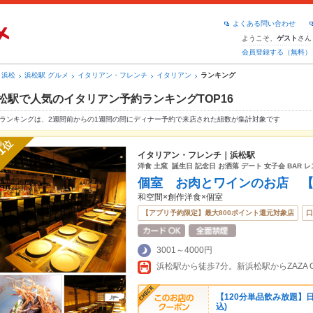
よくある問い合わせ
ようこそ、
さん
ゲスト
会員登録する（無料）
浜松
浜松駅 グルメ
イタリアン・フレンチ
イタリアン
ランキング
松駅で人気のイタリアン予約ランキングTOP16
ランキングは、2週間前からの1週間の間にディナー予約で来店された組数が集計対象です
位
1
イタリアン・フレンチ｜浜松駅
洋食 土窯 誕生日 記念日 お洒落 デート 女子会 BAR 
個室 お肉とワインのお店 
和空間×創作洋食×個室
【アプリ予約限定】最大800ポイント還元対象店
口
3001～4000円
【120分単品飲み放題】日～
込)