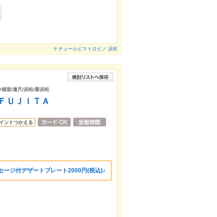
ナチュールビストロピノ 浜松
/個室/連尺/浜松/新浜松
L ＦＵＪＩＴＡ
イントつかえる
ージ付デザートプレート2000円(税込)♪