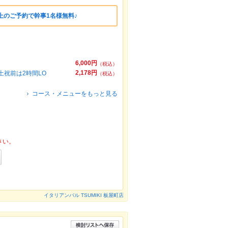
上のご予約で幹事1名様無料♪
6,000円
（税込）
2,178円
土祝前は2時間LO
（税込）
コース・メニューをもっと見る
さい。
イタリアンバル TSUMIKI 板屋町店