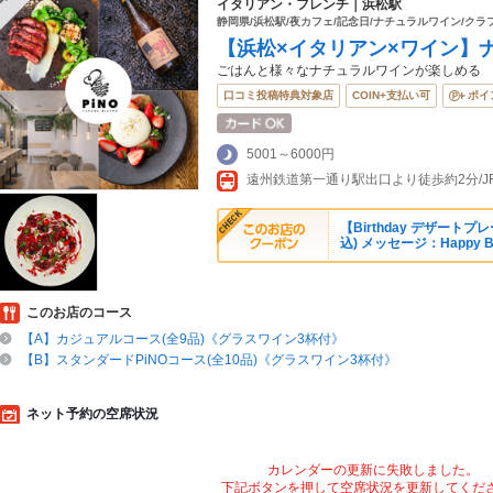
イタリアン・フレンチ｜浜松駅
静岡県/浜松駅/夜カフェ/記念日/ナチュラルワイン/クラ
【浜松×イタリアン×ワイン】
ごはんと様々なナチュラルワインが楽しめる
口コミ投稿特典対象店
COIN+支払い可
ポイ
5001～6000円
遠州鉄道第一通り駅出口より徒歩約2分/J
【Birthday デザートプ
込) メッセージ：Happy Bi
このお店のコース
【A】カジュアルコース(全9品)《グラスワイン3杯付》
【B】スタンダードPiNOコース(全10品)《グラスワイン3杯付》
ネット予約の空席状況
カレンダーの更新に失敗しました。
下記ボタンを押して空席状況を更新してくだ