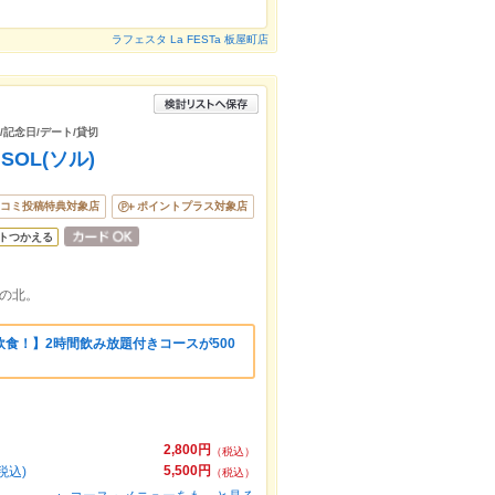
ラフェスタ La FESTa 板屋町店
/記念日/デート/貸切
OL(ソル)
コミ投稿特典対象店
ポイントプラス対象店
トつかえる
の北。
食！】2時間飲み放題付きコースが500
2,800円
（税込）
5,500円
税込)
（税込）