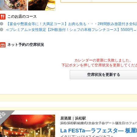
このお店のコース
【宴会や懇親会等に！大満足コース】お肉も魚も・・・2時間飲み放題付き全6品55
≪プレミアム≫女性限定【2H飲放付！シェフの本格フレンチコース】5500円→50
ネット予約の空席状況
カレンダーの更新に失敗しました。
下記ボタンを押して空席状況を更新してくだ
空席状況を更新する
位
2
居酒屋｜浜松駅
浜松/浜松駅/結婚式2次会/女子会/デート/誕生日/カフェ/
La FESTa―ラフェスタ― 板
イタリアンバル×スイーツカフェ