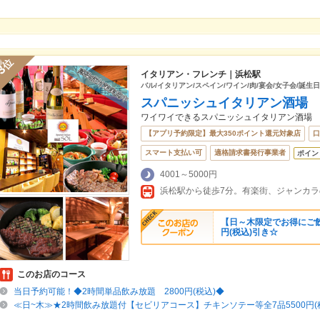
位
3
イタリアン・フレンチ｜浜松駅
バル/イタリアン/スペイン/ワイン/肉/宴会/女子会/誕生日
スパニッシュイタリアン酒場 S
ワイワイできるスパニッシュイタリアン酒場
【アプリ予約限定】最大350ポイント還元対象店
口
スマート支払い可
適格請求書発行事業者
ポイン
4001～5000円
浜松駅から徒歩7分。有楽街、ジャンカラ
【日～木限定でお得にご飲
円(税込)引き☆
このお店のコース
当日予約可能！◆2時間単品飲み放題 2800円(税込)◆
≪日~木≫★2時間飲み放題付【セビリアコース】チキンソテー等全7品5500円(