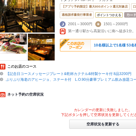
【アプリ予約限定】最大800ポイント還元対象店
口
適格請求書発行事業者
ポイントつかえる
2001～3000円
1501～2000円
10名様以上で1名様 53
このお店のコース
【記念日コースメッセージプレート&乾杯カクテル&特製ケーキ付 8品3200円
ぷりぷり海老のアヒージョ、ステーキ付 L.O.90分豪華プレミアム飲み放題コース
ネット予約の空席状況
カレンダーの更新に失敗しました。
下記ボタンを押して空席状況を更新してくだ
空席状況を更新する