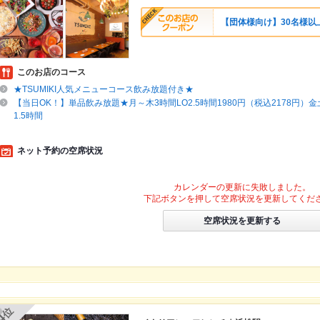
【団体様向け】30名様以
このお店のコース
★TSUMIKI人気メニューコース飲み放題付き★
【当日OK！】単品飲み放題★月～木3時間LO2.5時間1980円（税込2178円）金
1.5時間
ネット予約の空席状況
カレンダーの更新に失敗しました。
下記ボタンを押して空席状況を更新してくだ
空席状況を更新する
位
4