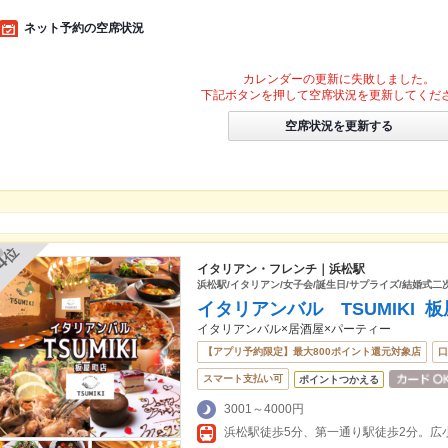
ネット予約の空席状況
カレンダーの更新に失敗しました。
下記ボタンを押して空席状況を更新してくだ
空席状況を更新する
位
4
イタリアン・フレンチ｜浜松駅
浜松駅/イタリアン/女子会/誕生日/サプライズ/結婚式二
イタリアンバル TSUMIKI 
イタリアンバル×居酒屋×パーティー
【アプリ予約限定】最大800ポイント還元対象店
口
スマート支払い可
ポイントつかえる
3001～4000円