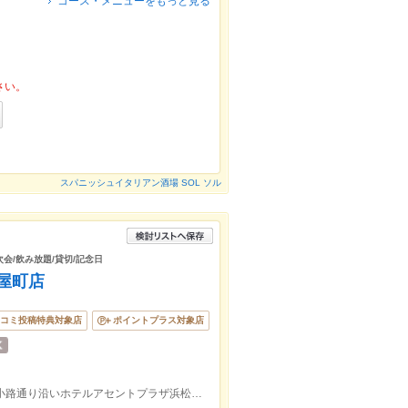
コース・メニューをもっと見る
さい。
スパニッシュイタリアン酒場 SOL ソル
次会/飲み放題/貸切/記念日
板屋町店
コミ投稿特典対象店
ポイントプラス対象店
浜松駅徒歩5分、第一通り駅徒歩2分。広小路通り沿いホテルアセントプラザ浜松の隣、シティータワーの1Ｆ