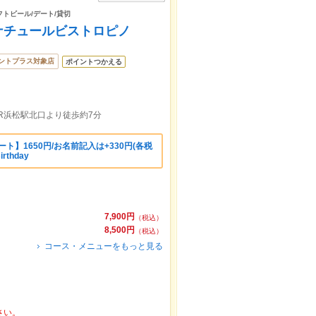
フトビール/デート/貸切
ナチュールビストロピノ
ントプラス対象店
ポイントつかえる
R浜松駅北口より徒歩約7分
レート】1650円/お名前記入は+330円(各税
rthday
7,900円
（税込）
8,500円
（税込）
コース・メニューをもっと見る
さい。