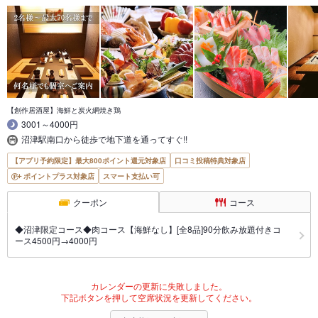
【創作居酒屋】海鮮と炭火網焼き鶏
3001～4000円
沼津駅南口から徒歩で地下道を通ってすぐ!!
【アプリ予約限定】最大800ポイント還元対象店
口コミ投稿特典対象店
ポイントプラス対象店
スマート支払い可
クーポン
コース
◆沼津限定コース◆肉コース【海鮮なし】[全8品]90分飲み放題付きコ
ース4500円→4000円
カレンダーの更新に失敗しました。
下記ボタンを押して空席状況を更新してください。