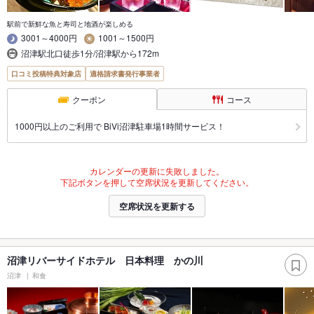
駅前で新鮮な魚と寿司と地酒が楽しめる
3001～4000円
1001～1500円
沼津駅北口徒歩1分/沼津駅から172m
口コミ投稿特典対象店
適格請求書発行事業者
クーポン
コース
1000円以上のご利用で BiVi沼津駐車場1時間サービス！
カレンダーの更新に失敗しました。
下記ボタンを押して空席状況を更新してください。
空席状況を更新する
沼津リバーサイドホテル 日本料理 かの川
沼津
和食