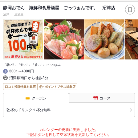
静岡おでん 海鮮和食居酒屋 ごっつぁんです。 沼津店
沼津
居酒屋
「早い!!」「安い!!」「旨い!!」ごっつぁん
3001～4000円
沼津駅南口から徒歩3分
口コミ投稿特典対象店
ポイントプラス対象店
クーポン
コース
乾杯のドリンク１杯分無料
カレンダーの更新に失敗しました。
下記ボタンを押して空席状況を更新してください。