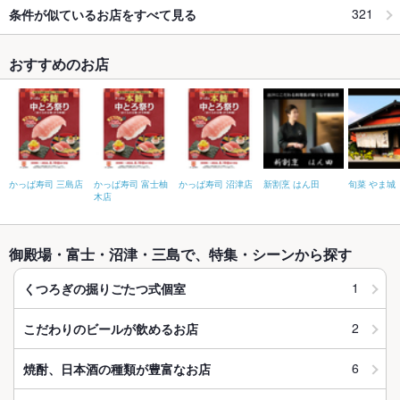
321
条件が似ているお店をすべて見る
おすすめのお店
かっぱ寿司 三島店
かっぱ寿司 富士柚
かっぱ寿司 沼津店
新割烹 はん田
旬菜 やま城
木店
御殿場・富士・沼津・三島で、特集・シーンから探す
1
くつろぎの掘りごたつ式個室
2
こだわりのビールが飲めるお店
6
焼酎、日本酒の種類が豊富なお店