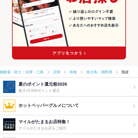
御殿場・富士・沼津・三島
沼津
和食
焼き鳥・鶏料理
鶏皮
夏のポイント還元祭2026
最大15,000ポイント還元
ホットペッパーグルメについて
マイルがたまるお店特集！
マイルがたまるお店をご紹介