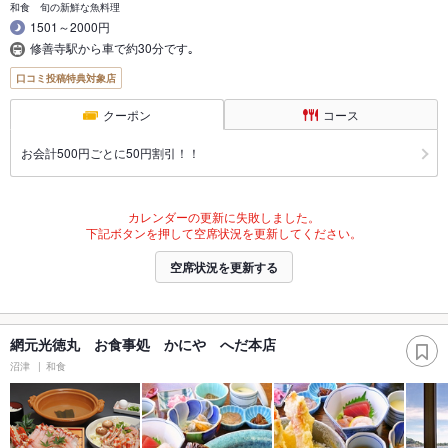
和食 旬の新鮮な魚料理
1501～2000円
修善寺駅から車で約30分です｡
口コミ投稿特典対象店
クーポン
コース
お会計500円ごとに50円割引！！
カレンダーの更新に失敗しました。
下記ボタンを押して空席状況を更新してください。
空席状況を更新する
網元光徳丸 お食事処 かにや へだ本店
沼津
和食