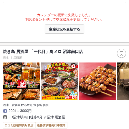
カレンダーの更新に失敗しました。
下記ボタンを押して空席状況を更新してください。
空席状況を更新する
焼き鳥 居酒屋 「三代目」鳥メロ 沼津南口店
沼津
居酒屋
沼津 居酒屋 飲み放題 焼き鳥 宴会
2001～3000円
JR沼津駅南口徒歩3分 ☆沼津 居酒屋
口コミ投稿特典対象店
適格請求書発行事業者