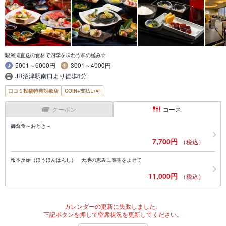
駿河湾直送の食材で四季を味わう和の極み☆
5001～6000円
3001～4000円
JR沼津駅南口より徒歩8分
口コミ投稿特典対象店
COIN+支払い可
クーポン
コース
御斎食～おとき～
7,700円
（税込）
報本反始（ほうほんはんし） 天地の恵みに感謝をよせて
11,000円
（税込）
カレンダーの更新に失敗しました。
下記ボタンを押して空席状況を更新してください。