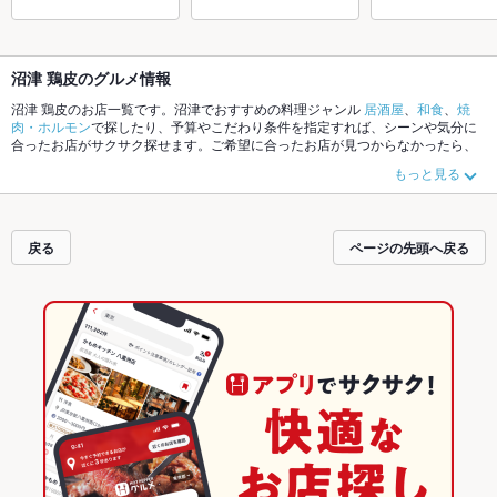
沼津 鶏皮のグルメ情報
沼津 鶏皮のお店一覧です。沼津でおすすめの料理ジャンル
居酒屋
、
和食
、
焼
肉・ホルモン
で探したり、予算やこだわり条件を指定すれば、シーンや気分に
合ったお店がサクサク探せます。ご希望に合ったお店が見つからなかったら、
近隣のエリア
三島
、
沼津
、
御殿場
もチェックしてみてください。ホットペッパ
もっと見る
ーグルメなら、お得なクーポンはもちろん、こだわりメニュー
からあげ
、
天
丼
、
お茶漬け
や季節のおすすめ料理など、お店の最新情報をご紹介しているの
で安心！24時間使える簡単便利なネット予約が使えるお店も拡大中です。友達
どうしの飲み会にも、会社の宴会にも、デートやパーティーにもお得に便利に
戻る
ページの先頭へ戻る
ホットペッパーグルメをご利用ください。