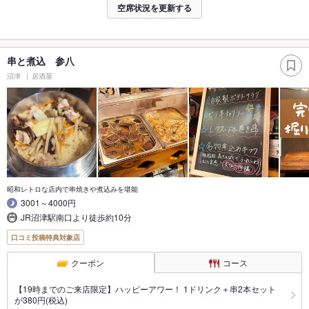
空席状況を更新する
串と煮込 参八
沼津
居酒屋
昭和レトロな店内で串焼きや煮込みを堪能
3001～4000円
JR沼津駅南口より徒歩約10分
口コミ投稿特典対象店
クーポン
コース
【19時までのご来店限定】ハッピーアワー！ 1ドリンク＋串2本セット
が380円(税込)