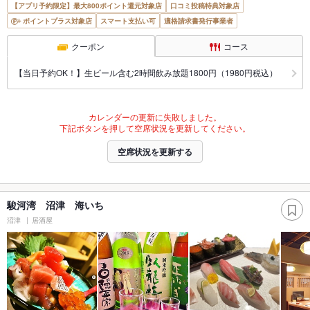
【アプリ予約限定】最大800ポイント還元対象店
口コミ投稿特典対象店
ポイントプラス対象店
スマート支払い可
適格請求書発行事業者
クーポン
コース
【当日予約OK！】生ビール含む2時間飲み放題1800円（1980円税込）
カレンダーの更新に失敗しました。
下記ボタンを押して空席状況を更新してください。
空席状況を更新する
駿河湾 沼津 海いち
沼津
居酒屋