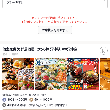
（税込218円）
カレンダーの更新に失敗しました。
下記ボタンを押して空席状況を更新してください。
空席状況を更新する
個室完備 海鮮居酒屋 はなの舞 沼津駅BiVi沼津店
沼津
居酒屋
沼津駅2分 海鮮居酒屋 飲み放題 個室
3001～4000円
501～1000円
JR東海道本線 沼津駅 徒歩2分 Bivi沼津館内1F!