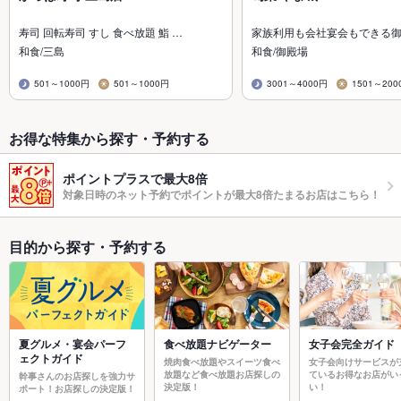
寿司 回転寿司 すし 食べ放題 鮨 …
家族利用も会社宴会もできる
和食/三島
和食/御殿場
501～1000円
501～1000円
3001～4000円
1501～200
お得な特集から探す・予約する
ポイントプラスで最大8倍
対象日時のネット予約でポイントが最大8倍たまるお店はこちら！
目的から探す・予約する
夏グルメ・宴会パーフ
食べ放題ナビゲーター
女子会完全ガイド
ェクトガイド
焼肉食べ放題やスイーツ食べ
女子会向けサービスが
放題など食べ放題お店探しの
ているお得なお店がい
幹事さんのお店探しを強力サ
決定版！
い！
ポート！お店探しの決定版！