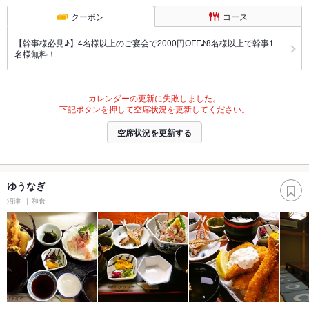
クーポン
コース
【幹事様必見♪】4名様以上のご宴会で2000円OFF♪8名様以上で幹事1
名様無料！
カレンダーの更新に失敗しました。
下記ボタンを押して空席状況を更新してください。
空席状況を更新する
ゆうなぎ
沼津
和食