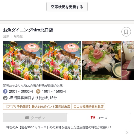
空席状況を更新する
お魚ダイニングhiro北口店
沼津
居酒屋
旨味たっぷりな地元の旬の鮮魚が自慢のお店
2001～3000円
1001～1500円
JR沼津駅南口より徒歩約15分
【アプリ予約限定】最大350ポイント還元対象店
口コミ投稿特典対象店
クーポン
コース
料理のみ【宴会3000円コース】旬の素材を使用した当店自慢の料理が勢揃い！