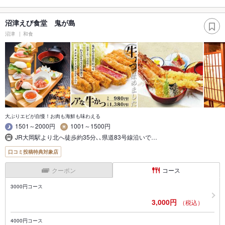
沼津えび食堂 鬼が島
沼津
和食
大ぶりエビが自慢！お肉も海鮮も味わえる
1501～2000円
1001～1500円
JR大岡駅より北へ徒歩約35分､､県道83号線沿いで…
口コミ投稿特典対象店
クーポン
コース
3000円コース
3,000円
（税込）
4000円コース