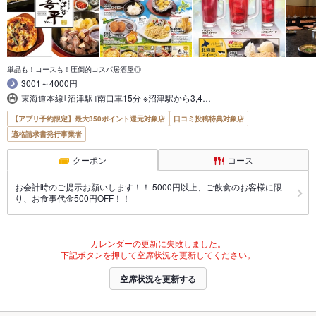
単品も！コースも！圧倒的コスパ居酒屋◎
3001～4000円
東海道本線｢沼津駅｣南口車15分 ※沼津駅から3,4…
【アプリ予約限定】最大350ポイント還元対象店
口コミ投稿特典対象店
適格請求書発行事業者
クーポン
コース
お会計時のご提示お願いします！！ 5000円以上、ご飲食のお客様に限
り、お食事代金500円OFF！！
カレンダーの更新に失敗しました。
下記ボタンを押して空席状況を更新してください。
空席状況を更新する