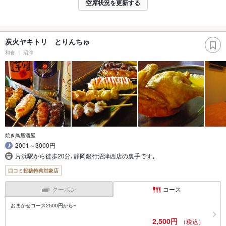
空席状況を更新する
炭火ヤキトリ とりんちゅ
和食
沼津
焼き鳥居酒屋
2001～3000円
片浜駅から徒歩20分､静岡銀行沼津西店の裏手です｡
口コミ投稿特典対象店
クーポン
コース
おまかせコース2500円から~
2,500円
（税込）