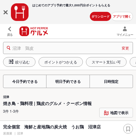
はじめてのアプリ予約で最大
1,000円分ポイントもらえる
ダウンロード
アプリで開く
戻る
マイメニュー
沼津 鶏皮
変更
絞り込む
ポイントがつかえる
スマート支払い可
今日予約できる
明日予約できる
日時指定
沼津
焼き鳥・鶏料理 | 鶏皮のグルメ・クーポン情報
3件 1-3件
地図で表示
完全個室 海鮮と産地鶏の炭火焼 うお鶏 沼津店
居酒屋
沼津