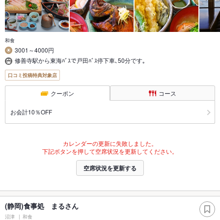
和食
3001～4000円
修善寺駅から東海ﾊﾞｽで戸田ﾊﾞｽ停下車､50分です｡
口コミ投稿特典対象店
クーポン
コース
お会計10％OFF
カレンダーの更新に失敗しました。
下記ボタンを押して空席状況を更新してください。
空席状況を更新する
(静岡)食事処 まるさん
沼津
和食