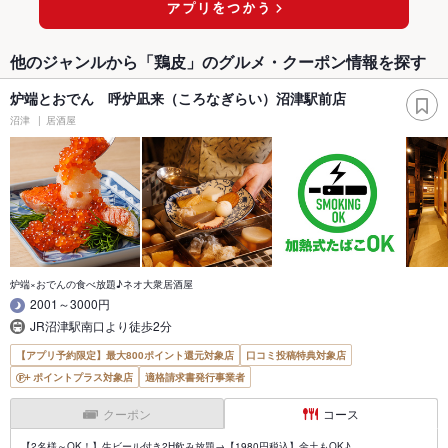
他のジャンルから「鶏皮」のグルメ・クーポン情報を探す
炉端とおでん 呼炉凪来（ころなぎらい）沼津駅前店
沼津
居酒屋
炉端×おでんの食べ放題♪ネオ大衆居酒屋
2001～3000円
JR沼津駅南口より徒歩2分
【アプリ予約限定】最大800ポイント還元対象店
口コミ投稿特典対象店
ポイントプラス対象店
適格請求書発行事業者
クーポン
コース
【2名様～OK！】生ビール付き2H飲み放題→【1980円税込】金土もOK♪