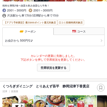
焼肉を満喫♪食べ放題＆飲み放題なら牛角！
2001～3000円
2001～3000円
片浜駅から車で5分/沼津駅から車で15分
【アプリ予約限定】最大800ポイント還元対象店
口コミ投稿特典対象店
クーポン
コース
お会計から 500円引♪
カレンダーの更新に失敗しました。
下記ボタンを押して空席状況を更新してください。
空席状況を更新する
くつろぎダイニング とりあえず吾平 静岡沼津下香貫店
沼津
居酒屋