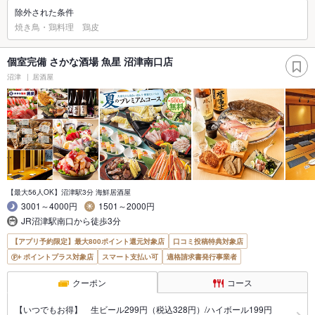
除外された条件
焼き鳥・鶏料理 鶏皮
個室完備 さかな酒場 魚星 沼津南口店
沼津
居酒屋
【最大56人OK】沼津駅3分 海鮮居酒屋
3001～4000円
1501～2000円
JR沼津駅南口から徒歩3分
【アプリ予約限定】最大800ポイント還元対象店
口コミ投稿特典対象店
ポイントプラス対象店
スマート支払い可
適格請求書発行事業者
クーポン
コース
【いつでもお得】 生ビール299円（税込328円）/ハイボール199円