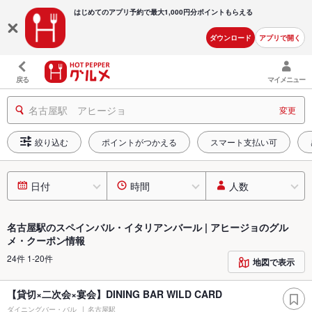
はじめてのアプリ予約で最大
1,000円分ポイントもらえる
ダウンロード
アプリで開く
戻る
マイメニュー
名古屋駅 アヒージョ
変更
絞り込む
ポイントがつかえる
スマート支払い可
日付
時間
人数
名古屋駅のスペインバル・イタリアンバール | アヒージョのグル
メ・クーポン情報
24件 1-20件
地図で表示
【貸切×二次会×宴会】DINING BAR WILD CARD
ダイニングバー・バル
名古屋駅