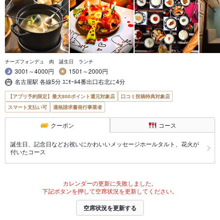
チーズフォンデュ 肉 誕生日 ランチ
3001～4000円
1501～2000円
名古屋駅 各線5分 ﾕﾆﾓｰﾙ4番出口右北に4分
【アプリ予約限定】最大800ポイント還元対象店
口コミ投稿特典対象店
スマート支払い可
適格請求書発行事業者
クーポン
コース
誕生日、記念日などお祝いにかわいいメッセージホールタルト、花火が
付いたコース
カレンダーの更新に失敗しました。
下記ボタンを押して空席状況を更新してください。
空席状況を更新する