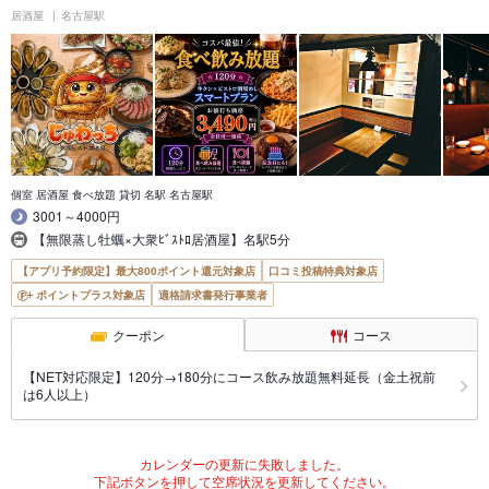
居酒屋
名古屋駅
個室 居酒屋 食べ放題 貸切 名駅 名古屋駅
3001～4000円
【無限蒸し牡蠣×大衆ﾋﾞｽﾄﾛ居酒屋】名駅5分
【アプリ予約限定】最大800ポイント還元対象店
口コミ投稿特典対象店
ポイントプラス対象店
適格請求書発行事業者
クーポン
コース
【NET対応限定】120分→180分にコース飲み放題無料延長（金土祝前
は6人以上）
カレンダーの更新に失敗しました。
下記ボタンを押して空席状況を更新してください。