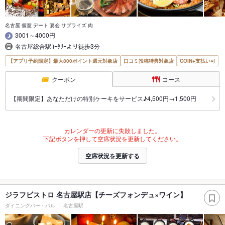
名古屋 個室 デート 宴会 サプライズ 肉
3001～4000円
名古屋総合駅ﾛｰﾀﾘｰより徒歩3分
【アプリ予約限定】最大800ポイント還元対象店
口コミ投稿特典対象店
COIN+支払い可
クーポン
コース
【期間限定】あなただけの特別ケーキをサービス♪4,500円→1,500円
カレンダーの更新に失敗しました。
下記ボタンを押して空席状況を更新してください。
空席状況を更新する
ジラフビストロ 名古屋駅店【チーズフォンデュ×ワイン】
ダイニングバー・バル
名古屋駅