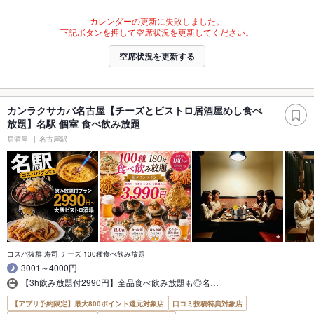
カレンダーの更新に失敗しました。
下記ボタンを押して空席状況を更新してください。
空席状況を更新する
カンラクサカバ名古屋【チーズとビストロ居酒屋めし食べ
放題】名駅 個室 食べ飲み放題
居酒屋
名古屋駅
コスパ抜群!寿司 チーズ 130種食べ飲み放題
3001～4000円
【3h飲み放題付2990円】全品食べ飲み放題も◎名…
【アプリ予約限定】最大800ポイント還元対象店
口コミ投稿特典対象店