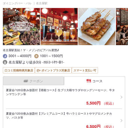
ダイニングバー・バル
名古屋駅
名古屋駅直結！マ・メゾンのビアバル業態♪
3001～4000円
1001～1500円
名古屋駅より徒歩3分 -ｸﾛｽｺｰﾄﾀﾜｰB1-
口コミ投稿特典対象店
ポイントプラス対象店
スマート支払い可
クーポン
コース
夏宴会/120分飲み放題付【堪能コース】生ブリ大根サラダやロングソーセージ、牛タ
ンマウンテン等
5,500円
（税込）
夏宴会/120分飲み放題付【プレミアムコース】牛ハラミローストやマグロメンチカ
ツ、パスタ等
6,500円
（税込）