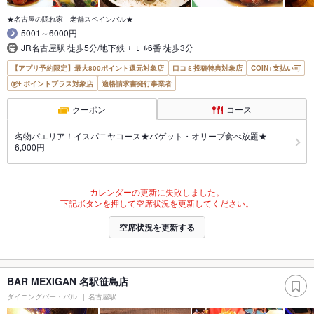
★名古屋の隠れ家 老舗スペインバル★
5001～6000円
JR名古屋駅 徒歩5分/地下鉄 ﾕﾆﾓｰﾙ6番 徒歩3分
【アプリ予約限定】最大800ポイント還元対象店
口コミ投稿特典対象店
COIN+支払い可
ポイントプラス対象店
適格請求書発行事業者
クーポン
コース
名物パエリア！イスパニヤコース★バゲット・オリーブ食べ放題★
6,000円
カレンダーの更新に失敗しました。
下記ボタンを押して空席状況を更新してください。
空席状況を更新する
BAR MEXIGAN 名駅笹島店
ダイニングバー・バル
名古屋駅