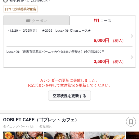
口コミ投稿特典対象店
クーポン
コース
〈12/20～12/25限定〉 ★2025 Lucaバル X'masコース★
6,000円
（税込）
Lucaバル【農家直送花束バーニャカウダ&肉の炭焼き】(全7品)3500円
3,500円
（税込）
カレンダーの更新に失敗しました。
下記ボタンを押して空席状況を更新してください。
空席状況を更新する
GOBLET CAFE（ゴブレット カフェ）
ダイニングバー・バル
名古屋駅