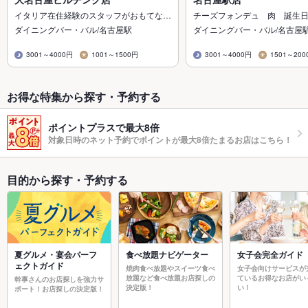
イタリア在住経験のスタッフがおもてな…
チーズフォンデュ 肉 誕生
ダイニングバー・バル/名古屋駅
ダイニングバー・バル/名古屋
3001～4000円
1001～1500円
3001～4000円
1501～200
お得な特集から探す・予約する
ポイントプラスで最大8倍
対象日時のネット予約でポイントが最大8倍たまるお店はこちら！
目的から探す・予約する
夏グルメ・宴会パーフ
食べ放題ナビゲーター
女子会完全ガイド
ェクトガイド
焼肉食べ放題やスイーツ食べ
女子会向けサービスが
放題など食べ放題お店探しの
ているお得なお店がい
幹事さんのお店探しを強力サ
決定版！
い！
ポート！お店探しの決定版！