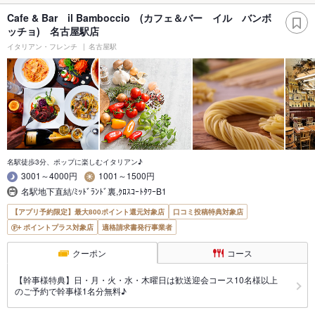
Cafe & Bar il Bamboccio (カフェ＆バー イル バンボ
ッチョ) 名古屋駅店
イタリアン・フレンチ
名古屋駅
名駅徒歩3分、ポップに楽しむイタリアン♪
3001～4000円
1001～1500円
名駅地下直結/ﾐｯﾄﾞﾗﾝﾄﾞ裏,ｸﾛｽｺｰﾄﾀﾜｰB1
【アプリ予約限定】最大800ポイント還元対象店
口コミ投稿特典対象店
ポイントプラス対象店
適格請求書発行事業者
クーポン
コース
【幹事様特典】日・月・火・水・木曜日は歓送迎会コース10名様以上
のご予約で幹事様1名分無料♪