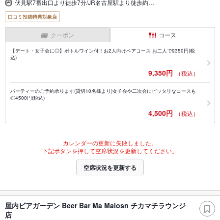
伏見駅7番出口より徒歩7分/JR名古屋駅より徒歩約…
口コミ投稿特典対象店
クーポン
コース
【デート・女子会に◎】ボトルワイン付！お2人向けペアコース お二人で9350円(税
込)
9,350円
（税込）
パーティーのご予約承ります(貸切10名様より)女子会や二次会にピッタリなコースも
◎4500円(税込)
4,500円
（税込）
カレンダーの更新に失敗しました。
下記ボタンを押して空席状況を更新してください。
空席状況を更新する
屋内ビアガーデン Beer Bar Ma Maiosn チカマチラウンジ
店