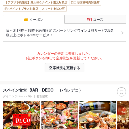
【アプリ予約限定】最大800ポイント還元対象店
口コミ投稿特典対象店
ポイントプラス対象店
スマート支払い可
クーポン
コース
日～木17時～19時予約時限定 スパークリングワイン１杯サービス5名
様以上はボトル1本サービス！
カレンダーの更新に失敗しました。
下記ボタンを押して空席状況を更新してください。
空席状況を更新する
スペイン食堂 BAR DECO （バル デコ）
ダイニングバー・バル
名古屋駅