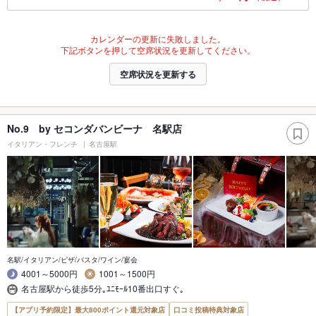
カレンダーの更新に失敗しました。
下記ボタンを押して空席状況を更新してください。
空席状況を更新する
No.9 by セコンダバンビーナ 名駅店
イタリアン・フレンチ
名古屋駅
名駅/イタリアン/ピザ/パスタ/ワイン/宴会
4001～5000円
1001～1500円
名古屋駅から徒歩5分｡ﾕﾆﾓｰﾙ10番出口すぐ｡
【アプリ予約限定】最大800ポイント還元対象店
口コミ投稿特典対象店