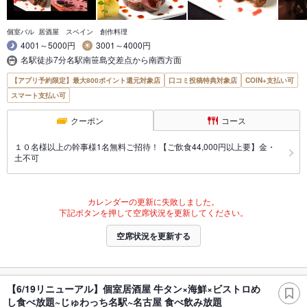
個室バル 居酒屋 スペイン 創作料理
4001～5000円
3001～4000円
名駅徒歩7分名駅南笹島交差点から南西方面
【アプリ予約限定】最大800ポイント還元対象店
口コミ投稿特典対象店
COIN+支払い可
スマート支払い可
クーポン
コース
１０名様以上の幹事様1名無料ご招待！【ご飲食44,000円以上要】金・
土不可
カレンダーの更新に失敗しました。
下記ボタンを押して空席状況を更新してください。
空席状況を更新する
【6/19リニューアル】個室居酒屋 牛タン×海鮮×ビストロめ
し食べ放題~じゅわっち名駅~名古屋 食べ飲み放題