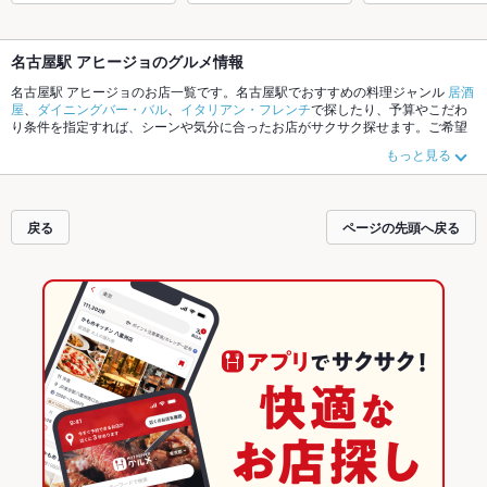
名古屋駅 アヒージョのグルメ情報
名古屋駅 アヒージョのお店一覧です。名古屋駅でおすすめの料理ジャンル
居酒
屋
、
ダイニングバー・バル
、
イタリアン・フレンチ
で探したり、予算やこだわ
り条件を指定すれば、シーンや気分に合ったお店がサクサク探せます。ご希望
に合ったお店が見つからなかったら、近隣のエリア
名古屋駅
、
国際センター
、
もっと見る
名古屋市西区
もチェックしてみてください。ホットペッパーグルメなら、お得
なクーポンはもちろん、こだわりメニュー
からあげ
、
お茶漬け
、
手羽先
や季節
のおすすめ料理など、お店の最新情報をご紹介しているので安心！24時間使え
る簡単便利なネット予約が使えるお店も拡大中です。友達どうしの飲み会に
戻る
ページの先頭へ戻る
も、会社の宴会にも、デートやパーティーにもお得に便利にホットペッパーグ
ルメをご利用ください。