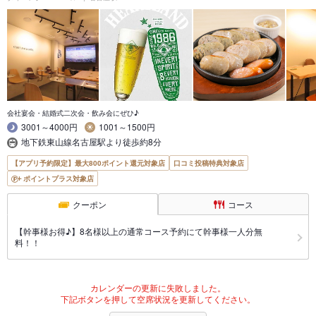
会社宴会・結婚式二次会・飲み会にぜひ♪
3001～4000円
1001～1500円
地下鉄東山線名古屋駅より徒歩約8分
【アプリ予約限定】最大800ポイント還元対象店
口コミ投稿特典対象店
ポイントプラス対象店
クーポン
コース
【幹事様お得♪】8名様以上の通常コース予約にて幹事様一人分無
料！！
カレンダーの更新に失敗しました。
下記ボタンを押して空席状況を更新してください。