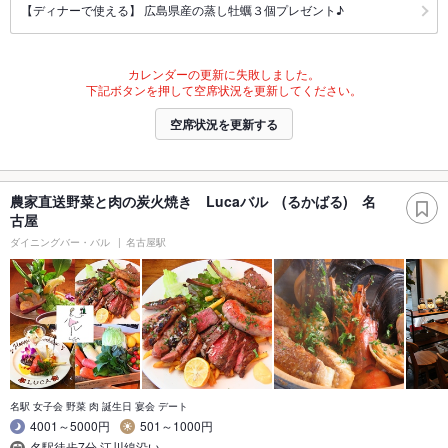
【ディナーで使える】 広島県産の蒸し牡蠣３個プレゼント♪
カレンダーの更新に失敗しました。
下記ボタンを押して空席状況を更新してください。
空席状況を更新する
農家直送野菜と肉の炭火焼き Lucaバル (るかばる) 名
古屋
ダイニングバー・バル
名古屋駅
名駅 女子会 野菜 肉 誕生日 宴会 デート
4001～5000円
501～1000円
名駅徒歩7分 江川線沿い