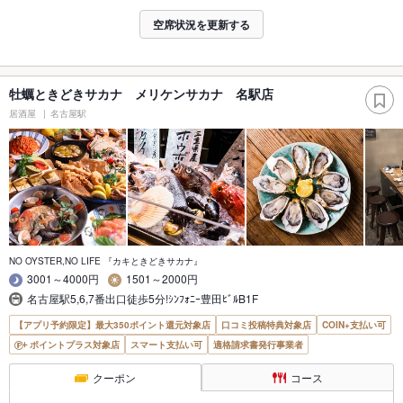
空席状況を更新する
牡蠣ときどきサカナ メリケンサカナ 名駅店
居酒屋
名古屋駅
NO OYSTER,NO LIFE 『カキときどきサカナ』
3001～4000円
1501～2000円
名古屋駅5,6,7番出口徒歩5分!ｼﾝﾌｫﾆｰ豊田ﾋﾞﾙB1F
【アプリ予約限定】最大350ポイント還元対象店
口コミ投稿特典対象店
COIN+支払い可
ポイントプラス対象店
スマート支払い可
適格請求書発行事業者
クーポン
コース