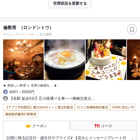
空席状況を更新する
倫敦塔 （ロンドントウ）
ダイニングバー・バル
名古屋駅
★ 美味しい料理 と 世界の銘酒を… ★
4001～5000円
【名駅 徒歩5分】広小路通りを東へ⇒柳橋交差点…
【アプリ予約限定】最大800ポイント還元対象店
口コミ投稿特典対象店
COIN+支払い可
適格請求書発行事業者
クーポン
コース
記憶に残る記念日・誕生日サプライズ♪ 【花火とメッセージプレート付