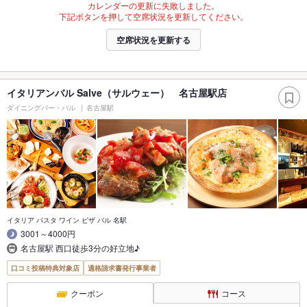
カレンダーの更新に失敗しました。
下記ボタンを押して空席状況を更新してください。
空席状況を更新する
イタリアンバル Salve（サルウェー） 名古屋駅店
ダイニングバー・バル
名古屋駅
イタリア パスタ ワイン ピザ バル 名駅
3001～4000円
名古屋駅 西口徒歩3分の好立地♪
口コミ投稿特典対象店
適格請求書発行事業者
クーポン
コース