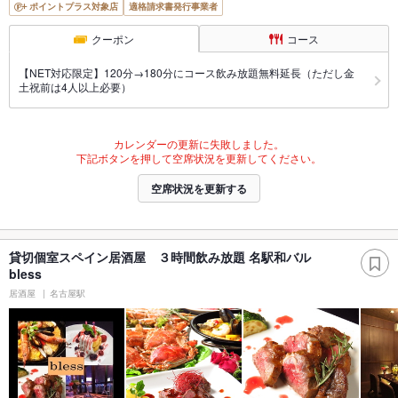
ポイントプラス対象店
適格請求書発行事業者
クーポン
コース
【NET対応限定】120分→180分にコース飲み放題無料延長（ただし金
土祝前は4人以上必要）
カレンダーの更新に失敗しました。
下記ボタンを押して空席状況を更新してください。
空席状況を更新する
貸切個室スペイン居酒屋 ３時間飲み放題 名駅和バル
bless
居酒屋
名古屋駅