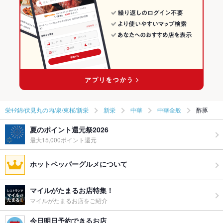
栄ｷﾀ錦/伏見丸の内/泉/東桜/新栄
新栄
中華
中華全般
酢豚
夏のポイント還元祭2026
最大15,000ポイント還元
ホットペッパーグルメについて
マイルがたまるお店特集！
マイルがたまるお店をご紹介
今日明日予約できるお店