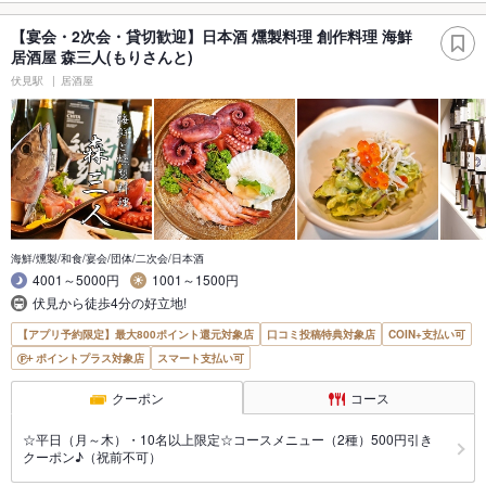
【宴会・2次会・貸切歓迎】日本酒 燻製料理 創作料理 海鮮
居酒屋 森三人(もりさんと)
伏見駅
居酒屋
海鮮/燻製/和食/宴会/団体/二次会/日本酒
4001～5000円
1001～1500円
伏見から徒歩4分の好立地!
【アプリ予約限定】最大800ポイント還元対象店
口コミ投稿特典対象店
COIN+支払い可
ポイントプラス対象店
スマート支払い可
クーポン
コース
☆平日（月～木）・10名以上限定☆コースメニュー（2種）500円引き
クーポン♪（祝前不可）