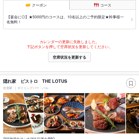
クーポン
コース
【宴会に◎】★5000円のコースは、10名以上のご予約限定★幹事様一
名無料！
カレンダーの更新に失敗しました。
下記ボタンを押して空席状況を更新してください。
空席状況を更新する
隠れ家 ビストロ THE LOTUS
伏見駅
ダイニングバー・バル
貸切/歓迎会/ランチ/誕生日/宴会/BBQ