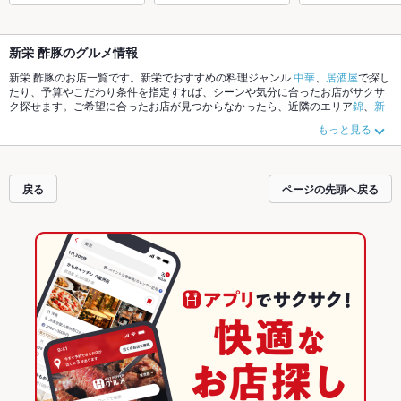
新栄 酢豚のグルメ情報
新栄 酢豚のお店一覧です。新栄でおすすめの料理ジャンル
中華
、
居酒屋
で探し
たり、予算やこだわり条件を指定すれば、シーンや気分に合ったお店がサクサ
ク探せます。ご希望に合ったお店が見つからなかったら、近隣のエリア
錦
、
新
栄
、
伏見駅
もチェックしてみてください。ホットペッパーグルメなら、お得な
もっと見る
クーポンはもちろん、こだわりメニュー
からあげ
、
手羽先
、
串かつ
や季節のお
すすめ料理など、お店の最新情報をご紹介しているので安心！24時間使える簡
単便利なネット予約が使えるお店も拡大中です。友達どうしの飲み会にも、会
社の宴会にも、デートやパーティーにもお得に便利にホットペッパーグルメを
戻る
ページの先頭へ戻る
ご利用ください。