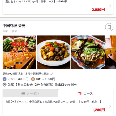
夏におすすめ！1ドリンク付【激辛コース】⇒2980円
2,980円
中国料理 栄発
中華
新栄
品数100種類以上！本場中国料理を新栄で♪
2001～3000円
501～1000円
栄駅13番出口徒歩12分 矢場町駅1番出口徒歩10分
クーポン
コース
当日OK♪ビールも、中国白酒も！単品飲み放題コース120分 【1280円（税別）】
1,280円