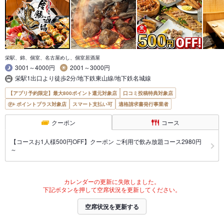
栄駅、錦、個室、名古屋めし、個室居酒屋
3001～4000円
2001～3000円
栄駅1出口より徒歩2分/地下鉄東山線/地下鉄名城線
【アプリ予約限定】最大800ポイント還元対象店
口コミ投稿特典対象店
ポイントプラス対象店
スマート支払い可
適格請求書発行事業者
クーポン
コース
【コースお1人様500円OFF】クーポン ご利用で飲み放題コース2980円
～
カレンダーの更新に失敗しました。
下記ボタンを押して空席状況を更新してください。
空席状況を更新する