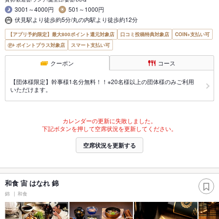
3001～4000円
501～1000円
伏見駅より徒歩約5分/丸の内駅より徒歩約12分
【アプリ予約限定】最大800ポイント還元対象店
口コミ投稿特典対象店
COIN+支払い可
ポイントプラス対象店
スマート支払い可
クーポン
コース
【団体様限定】幹事様1名分無料！！※20名様以上の団体様のみご利用
いただけます。
カレンダーの更新に失敗しました。
下記ボタンを押して空席状況を更新してください。
空席状況を更新する
和食 宙 はなれ 錦
錦
和食