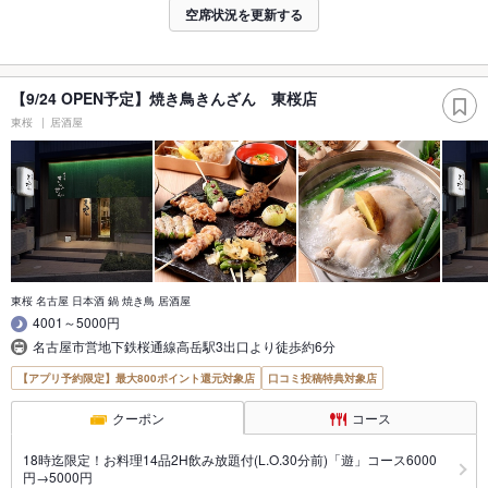
空席状況を更新する
【9/24 OPEN予定】焼き鳥きんざん 東桜店
東桜
居酒屋
東桜 名古屋 日本酒 鍋 焼き鳥 居酒屋
4001～5000円
名古屋市営地下鉄桜通線高岳駅3出口より徒歩約6分
【アプリ予約限定】最大800ポイント還元対象店
口コミ投稿特典対象店
クーポン
コース
18時迄限定！お料理14品2H飲み放題付(L.O.30分前)「遊」コース6000
円→5000円