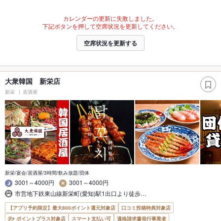
カレンダーの更新に失敗しました。
下記ボタンを押して空席状況を更新してください。
空席状況を更新する
大衆韓国 新栄店
新栄
居酒屋
新栄/宴会/居酒屋/3時間/飲み放題/団体
3001～4000円
3001～4000円
市営地下鉄東山線新栄町(愛知)駅1出口より徒歩…
【アプリ予約限定】最大800ポイント還元対象店
口コミ投稿特典対象店
ポイントプラス対象店
スマート支払い可
適格請求書発行事業者