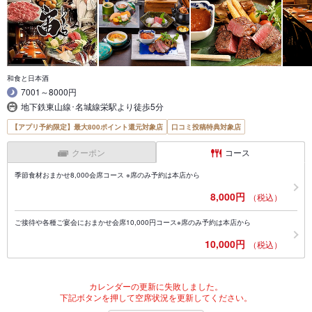
和食と日本酒
7001～8000円
地下鉄東山線･名城線栄駅より徒歩5分
【アプリ予約限定】最大800ポイント還元対象店
口コミ投稿特典対象店
クーポン
コース
季節食材おまかせ8,000会席コース ※席のみ予約は本店から
8,000円
（税込）
ご接待や各種ご宴会におまかせ会席10,000円コース※席のみ予約は本店から
10,000円
（税込）
カレンダーの更新に失敗しました。
下記ボタンを押して空席状況を更新してください。