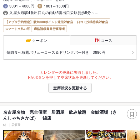
3001～4000円
1001～1500円
久屋大通駅4番出口丸の内駅5番出口栄駅徒歩5分～…
【アプリ予約限定】最大800ポイント還元対象店
口コミ投稿特典対象店
スマート支払い可
適格請求書発行事業者
クーポン
コース
焼肉食べ放題バリューコース＆ドリンクバー付き 3880円
カレンダーの更新に失敗しました。
下記ボタンを押して空席状況を更新してください。
空席状況を更新する
名古屋名物 完全個室 居酒屋 飲み放題 金鯱酒場（き
んしゃちさかば） 錦店
錦
居酒屋