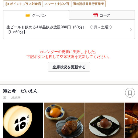
ポイントプラス対象店
スマート支払い可
適格請求書発行事業者
クーポン
コース
生ビールも飲める♪単品飲み放題980円（60分） ◇月～土曜◇
【L.o60分】
カレンダーの更新に失敗しました。
下記ボタンを押して空席状況を更新してください。
空席状況を更新する
鶏と肴 だいえん
泉
居酒屋