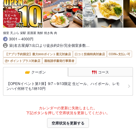
個室 天ぷら 栄駅 居酒屋 海鮮 焼き鳥 肉
3001～4000円
栄(名古屋)駅1出口より徒歩約2分/完全個室多数…
【アプリ予約限定】最大800ポイント還元対象店
口コミ投稿特典対象店
COIN+支払い可
ポイントプラス対象店
適格請求書発行事業者
クーポン
コース
【OPENイベント第1弾】9/7～9/13限定 生ビール、ハイボール、レモ
ンハイ何杯でも1杯10円
カレンダーの更新に失敗しました。
下記ボタンを押して空席状況を更新してください。
空席状況を更新する