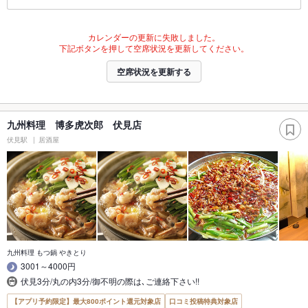
カレンダーの更新に失敗しました。
下記ボタンを押して空席状況を更新してください。
空席状況を更新する
九州料理 博多虎次郎 伏見店
伏見駅
居酒屋
九州料理 もつ鍋 やきとり
3001～4000円
伏見3分/丸の内3分/御不明の際は､ご連絡下さい!!
【アプリ予約限定】最大800ポイント還元対象店
口コミ投稿特典対象店