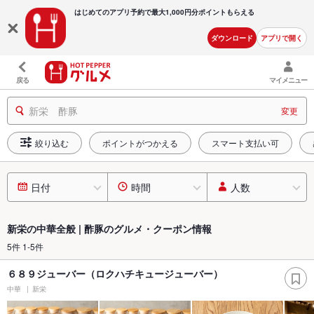
はじめてのアプリ予約で最大
1,000円分ポイントもらえる
ダウンロード
アプリで開く
戻る
マイメニュー
新栄 酢豚
変更
絞り込む
ポイントがつかえる
スマート支払い可
日付
時間
人数
新栄の中華全般 | 酢豚のグルメ・クーポン情報
5件 1-5件
６８９ジューバー（ロクハチキュージューバー）
中華
新栄