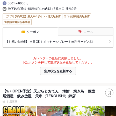
5001～6000円
地下鉄桜通線･鶴舞線｢丸の内駅｣ 7番出口 徒歩2分
【アプリ予約限定】最大800ポイント還元対象店
口コミ投稿特典対象店
適格請求書発行事業者
クーポン
コース
【お祝い特典!!】 当日OK！メッセージプレート無料サービス◎
カレンダーの更新に失敗しました。
下記ボタンを押して空席状況を更新してください。
空席状況を更新する
【9/7 OPEN予定】天ぷらとおでん 海鮮 焼き鳥 個室
居酒屋 飲み放題 天串（TENGUSHI）錦店
錦
居酒屋