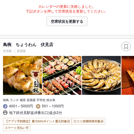
カレンダーの更新に失敗しました。
下記ボタンを押して空席状況を更新してください。
空席状況を更新する
鳥椀 ちょうわん 伏見店
伏見駅
居酒屋
焼鳥 ランチ 個室 居酒屋 手羽先 焼き鳥
4001～5000円
501～1000円
地下鉄伏見駅徒(8番出口)徒歩2分
【アプリ予約限定】最大800ポイント還元対象店
口コミ投稿特典対象店
スマート支払い可