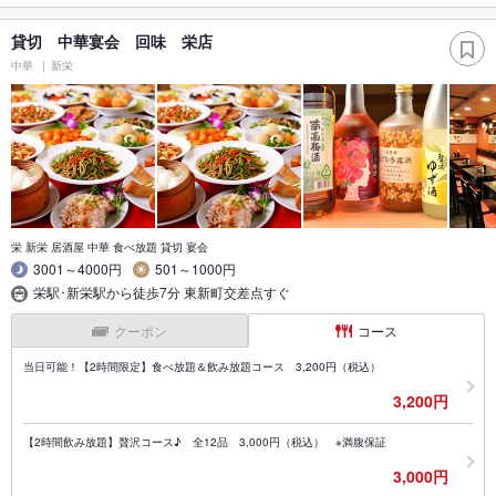
貸切 中華宴会 回味 栄店
中華
新栄
栄 新栄 居酒屋 中華 食べ放題 貸切 宴会
3001～4000円
501～1000円
栄駅･新栄駅から徒歩7分 東新町交差点すぐ
クーポン
コース
当日可能！【2時間限定】食べ放題＆飲み放題コース 3,200円（税込）
3,200円
【2時間飲み放題】贅沢コース♪ 全12品 3,000円（税込） ※満腹保証
3,000円