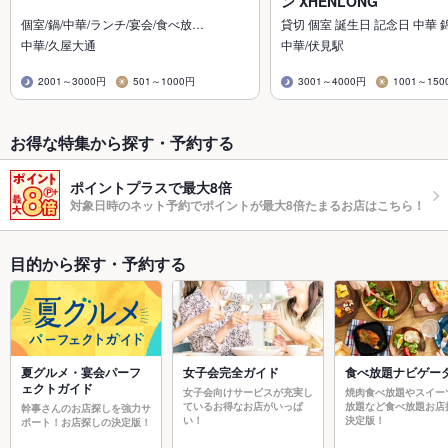
ン XHENLONG
個室/鍋/中華/ランチ/宴会/食べ放…
貸切 個室 誕生日 記念日 中華 
中華/久屋大通
中華/伏見駅
2001～3000円
501～1000円
3001～4000円
1001～150
お得な特集から探す・予約する
ポイントプラスで最大8倍
対象日時のネット予約でポイントが最大8倍たまるお店はこちら！
目的から探す・予約する
夏グルメ・宴会パーフ
女子会完全ガイド
食べ放題ナビゲー
ェクトガイド
女子会向けサービスが充実し
焼肉食べ放題やスイー
ているお得なお店がいっぱ
放題など食べ放題お店
幹事さんのお店探しを強力サ
い！
決定版！
ポート！お店探しの決定版！