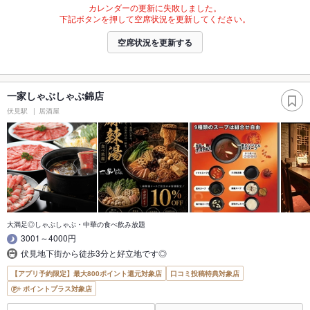
カレンダーの更新に失敗しました。
下記ボタンを押して空席状況を更新してください。
空席状況を更新する
一家しゃぶしゃぶ錦店
伏見駅
居酒屋
大満足◎しゃぶしゃぶ・中華の食べ飲み放題
3001～4000円
伏見地下街から徒歩3分と好立地です◎
【アプリ予約限定】最大800ポイント還元対象店
口コミ投稿特典対象店
ポイントプラス対象店