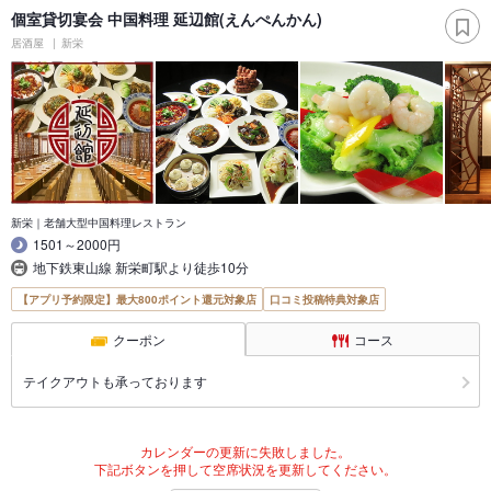
個室貸切宴会 中国料理 延辺館(えんぺんかん)
居酒屋
新栄
新栄｜老舗大型中国料理レストラン
1501～2000円
地下鉄東山線 新栄町駅より徒歩10分
【アプリ予約限定】最大800ポイント還元対象店
口コミ投稿特典対象店
クーポン
コース
テイクアウトも承っております
カレンダーの更新に失敗しました。
下記ボタンを押して空席状況を更新してください。