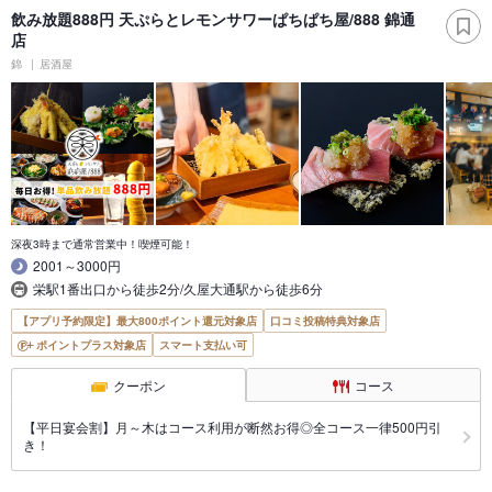
飲み放題888円 天ぷらとレモンサワーぱちぱち屋/888 錦通
店
錦
居酒屋
深夜3時まで通常営業中！喫煙可能！
2001～3000円
栄駅1番出口から徒歩2分/久屋大通駅から徒歩6分
【アプリ予約限定】最大800ポイント還元対象店
口コミ投稿特典対象店
ポイントプラス対象店
スマート支払い可
クーポン
コース
【平日宴会割】月～木はコース利用が断然お得◎全コース一律500円引
き！