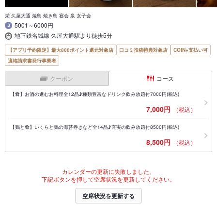
栄 久屋大通 焼鳥 焼き鳥 宴会 泉 女子会
5001～6000円
地下鉄名城線 久屋大通駅より徒歩5分
【アプリ予約限定】最大800ポイント還元対象店
口コミ投稿特典対象店
COIN+支払い可
適格請求書発行事業者
クーポン
コース
【肴】お酒の進むお料理全12品♪種類豊富なドリンク飲み放題付7000円(税込)
7,000円
（税込）
【鶏と肴】いくらと鶏の海苔巻きなど全14品♪充実の飲み放題付8500円(税込)
8,500円
（税込）
カレンダーの更新に失敗しました。
下記ボタンを押して空席状況を更新してください。
空席状況を更新する