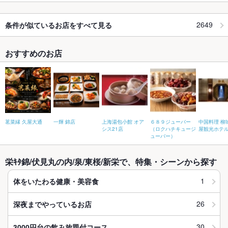
2649
条件が似ているお店をすべて見る
おすすめのお店
茗菜縁 久屋大通
一輝 錦店
上海湯包小館 オア
６８９ジューバー
中国料理 柳
シス21店
（ロクハチキュージ
屋観光ホテ
ューバー）
栄ｷﾀ錦/伏見丸の内/泉/東桜/新栄で、特集・シーンから探す
1
体をいたわる健康・美容食
26
深夜までやっているお店
30
3000円台の飲み放題付コース