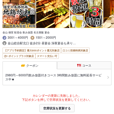
金山 個室 歓迎会 飲み放題 名古屋飯 宴会
3001～4000円
1501～2000円
金山総合駅北口 徒歩2分 昼宴会 深夜宴会も承り…
【アプリ予約限定】最大800ポイント還元対象店
口コミ投稿特典対象店
ポイントプラス対象店
スマート支払い可
クーポン
コース
2980円～6000円飲み放題付きコース 3時間飲み放題に無料延長サービ
ス中★
カレンダーの更新に失敗しました。
下記ボタンを押して空席状況を更新してください。
空席状況を更新する