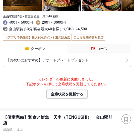
金山駅徒歩3分×個室居酒屋・最大40名様
4001～5000円
2001～3000円
金山駅徒歩3分/宴会最大40名様までOK/ｺｰｽ4,500…
【アプリ予約限定】最大800ポイント還元対象店
口コミ投稿特典対象店
クーポン
コース
【お祝いにおすすめ】デザートプレートプレゼント
カレンダーの更新に失敗しました。
下記ボタンを押して空席状況を更新してください。
空席状況を更新する
【個室完備】和食と鮮魚 天串（TENGUSHI） 金山駅前
店
居酒屋
金山