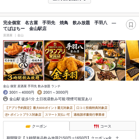
完全個室 名古屋 手羽先 焼鳥 飲み放題 手羽八 ―
てばはちー 金山駅店
居酒屋
金山
金山 個室 居酒屋 手羽先 飲み放題 ランチ
3001～4000円
2001～3000円
金山駅 徒歩1分 土日祝昼飲み可能 喫煙可能室あり
【アプリ予約限定】最大800ポイント還元対象店
口コミ投稿特典対象店
ポイントプラス対象店
スマート支払い可
適格請求書発行事業者
クーポン
コース
期間限定【３時間単品飲み放題2150円⇒1650円】クーポン※金、土、