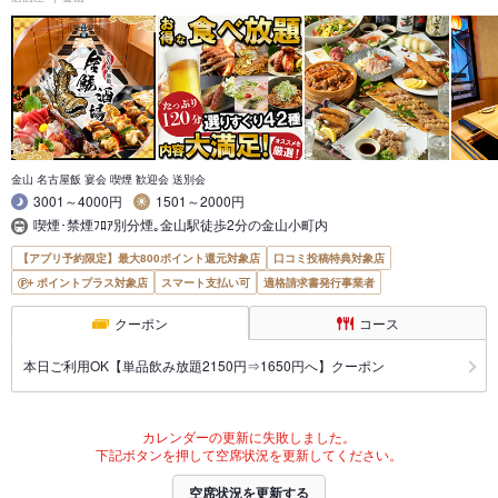
金山 名古屋飯 宴会 喫煙 歓迎会 送別会
3001～4000円
1501～2000円
喫煙･禁煙ﾌﾛｱ別分煙｡金山駅徒歩2分の金山小町内
【アプリ予約限定】最大800ポイント還元対象店
口コミ投稿特典対象店
ポイントプラス対象店
スマート支払い可
適格請求書発行事業者
クーポン
コース
本日ご利用OK【単品飲み放題2150円⇒1650円へ】クーポン
カレンダーの更新に失敗しました。
下記ボタンを押して空席状況を更新してください。
空席状況を更新する