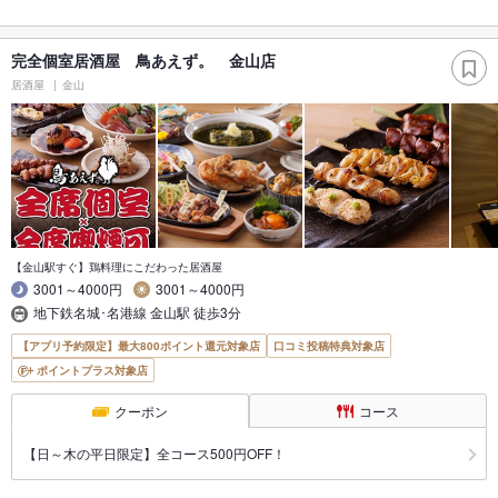
完全個室居酒屋 鳥あえず。 金山店
居酒屋
金山
【金山駅すぐ】鶏料理にこだわった居酒屋
3001～4000円
3001～4000円
地下鉄名城･名港線 金山駅 徒歩3分
【アプリ予約限定】最大800ポイント還元対象店
口コミ投稿特典対象店
ポイントプラス対象店
クーポン
コース
【日～木の平日限定】全コース500円OFF！