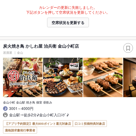
カレンダーの更新に失敗しました。
下記ボタンを押して空席状況を更新してください。
空席状況を更新する
炭火焼き鳥 かしわ屋 治兵衛 金山小町店
居酒屋
金山
金山小町 金山駅 焼き鳥 個室 昼飲み
3001～4000円
金山駅⇒徒歩2分♪金山小町入口ｽｸﾞ♪
【アプリ予約限定】最大800ポイント還元対象店
口コミ投稿特典対象店
適格請求書発行事業者