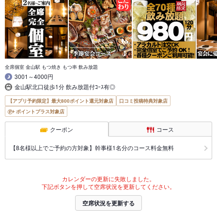
全席個室 金山駅 もつ焼き もつ串 飲み放題
3001～4000円
金山駅北口徒歩1分 飲み放題付ｺｰｽ有◎
【アプリ予約限定】最大800ポイント還元対象店
口コミ投稿特典対象店
ポイントプラス対象店
クーポン
コース
【8名様以上でご予約の方対象】幹事様1名分のコース料金無料
カレンダーの更新に失敗しました。
下記ボタンを押して空席状況を更新してください。
空席状況を更新する