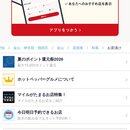
愛知
金山・神宮前・熱田区
金山
居酒屋
和風
お茶漬け
夏のポイント還元祭2026
最大15,000ポイント還元
ホットペッパーグルメについて
マイルがたまるお店特集！
マイルがたまるお店をご紹介
今日明日予約できるお店
急ぎの飲み会でもネット予約OK！