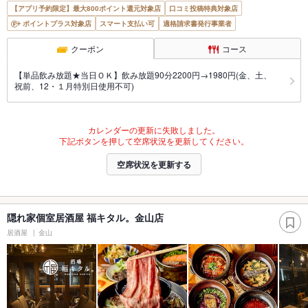
【アプリ予約限定】最大800ポイント還元対象店
口コミ投稿特典対象店
ポイントプラス対象店
スマート支払い可
適格請求書発行事業者
クーポン
コース
【単品飲み放題★当日ＯＫ】飲み放題90分2200円→1980円(金、土、
祝前、12・１月特別日使用不可)
カレンダーの更新に失敗しました。
下記ボタンを押して空席状況を更新してください。
空席状況を更新する
隠れ家個室居酒屋 福キタル。金山店
居酒屋
金山