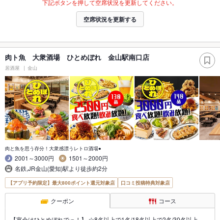
下記ボタンを押して空席状況を更新してください。
空席状況を更新する
肉ト魚 大衆酒場 ひとめぼれ 金山駅南口店
居酒屋
金山
肉と魚を思う存分！大衆感漂うレトロ酒場●
2001～3000円
1501～2000円
名鉄,JR金山(愛知)駅より徒歩約2分
【アプリ予約限定】最大800ポイント還元対象店
口コミ投稿特典対象店
クーポン
コース
【宴会はひとめぼれでっ！】 ☆8名以上で1名/18名以上で2名/30名以上