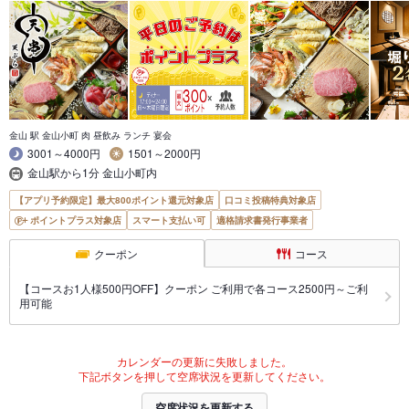
金山 駅 金山小町 肉 昼飲み ランチ 宴会
3001～4000円
1501～2000円
金山駅から1分 金山小町内
【アプリ予約限定】最大800ポイント還元対象店
口コミ投稿特典対象店
ポイントプラス対象店
スマート支払い可
適格請求書発行事業者
クーポン
コース
【コースお1人様500円OFF】クーポン ご利用で各コース2500円～ご利
用可能
カレンダーの更新に失敗しました。
下記ボタンを押して空席状況を更新してください。
空席状況を更新する