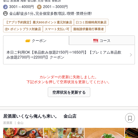
金山 居酒屋 海鮮 金山駅 完全 個室 昼飲み
3001～4000円
2001～3000円
金山駅徒歩1分｡完全個室多数増設､喫煙･禁煙分煙!
【アプリ予約限定】最大800ポイント還元対象店
口コミ投稿特典対象店
ポイントプラス対象店
スマート支払い可
適格請求書発行事業者
クーポン
コース
本日ご利用OK【単品飲み放題2150円⇒1650円】【プレミアム単品飲
み放題2700円⇒2200円】クーポン
カレンダーの更新に失敗しました。
下記ボタンを押して空席状況を更新してください。
空席状況を更新する
居酒屋いくなら俺んち来い。 金山店
居酒屋
金山