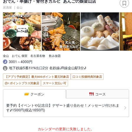
おでん・串揚げ・骨付きカルビ あんごの娘金山店
居酒屋
金山
金山 おでん 個室 名古屋名物 飲み放題
3001～4000円
地下鉄線5番ｱｽﾅﾙ出口2分 名鉄線JR線金山駅3分♪
【アプリ予約限定】最大800ポイント還元対象店
口コミ投稿特典対象店
ポイントプラス対象店
スマート支払い可
クーポン
コース
要予約【イベントや記念日】デザート盛り合わせ！メッセージ付けれま
す♪1500円(税込1650円)
カレンダーの更新に失敗しました。