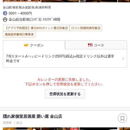
金山駅/個室/飲み放題/魚/肉/創作料理
3001～4000円
金山総合駅南口ｽｸﾞ左 ｽｸｴｱﾋﾞﾙ8階
【アプリ予約限定】最大800ポイント還元対象店
口コミ投稿特典対象店
適格請求書発行事業者
クーポン
コース
7/9スタート♪ハッピードリンク250円(税込)※指定ドリンク以外は通常
料金です
カレンダーの更新に失敗しました。
下記ボタンを押して空席状況を更新してください。
空席状況を更新する
隠れ家個室居酒屋 囲い屋 金山店
居酒屋
金山