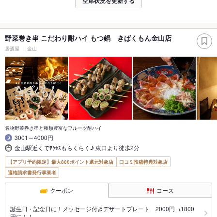
空席状況を更新する
野菜巻き串 こだわり酎ハイ もつ鍋 きばくもん金山店
居酒屋
金山
名物野菜巻き串と種類豊富なフルーツ酎ハイ
3001～4000円
金山駅近くでｱｸｾｽもらくらく♪ 東口より徒歩2分
【アプリ予約限定】最大800ポイント還元対象店
口コミ投稿特典対象店
適格請求書発行事業者
クーポン
コース
誕生日・記念日に！メッセージ付きデザートプレート 2000円→1800
円に！！