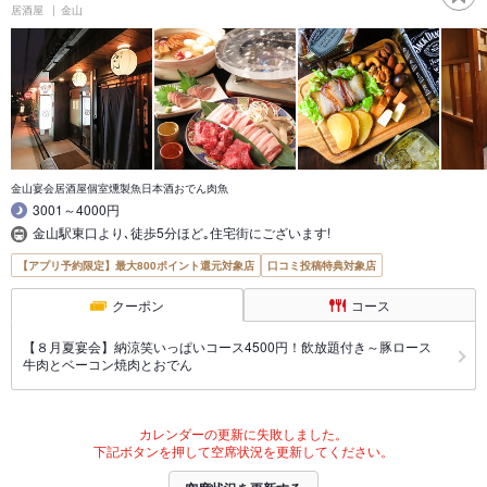
居酒屋
金山
金山宴会居酒屋個室燻製魚日本酒おでん肉魚
3001～4000円
金山駅東口より､徒歩5分ほど｡住宅街にございます!
【アプリ予約限定】最大800ポイント還元対象店
口コミ投稿特典対象店
クーポン
コース
【８月夏宴会】納涼笑いっぱいコース4500円！飲放題付き～豚ロース
牛肉とベーコン焼肉とおでん
カレンダーの更新に失敗しました。
下記ボタンを押して空席状況を更新してください。