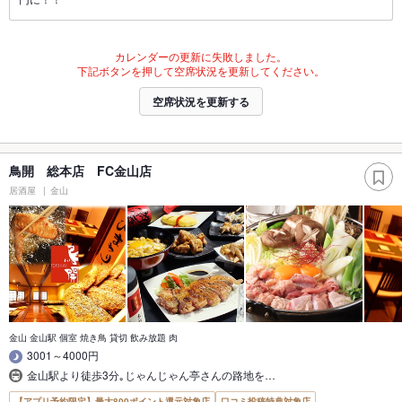
カレンダーの更新に失敗しました。
下記ボタンを押して空席状況を更新してください。
空席状況を更新する
鳥開 総本店 FC金山店
居酒屋
金山
金山 金山駅 個室 焼き鳥 貸切 飲み放題 肉
3001～4000円
金山駅より徒歩3分｡じゃんじゃん亭さんの路地を…
【アプリ予約限定】最大800ポイント還元対象店
口コミ投稿特典対象店