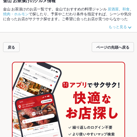
金山 お茶漬けのグルメ情報
金山 お茶漬けのお店一覧です。金山でおすすめの料理ジャンル
居酒屋
、
和食
、
焼肉・ホルモン
で探したり、予算やこだわり条件を指定すれば、シーンや気分
に合ったお店がサクサク探せます。ご希望に合ったお店が見つからなかった
ら、近隣のエリア
金山
、
熱田
、
熱田区その他
もチェックしてみてください。ホ
もっと見る
ットペッパーグルメなら、お得なクーポンはもちろん、こだわりメニュー
から
あげ
、
手羽先
、
串かつ
や季節のおすすめ料理など、お店の最新情報をご紹介し
ているので安心！24時間使える簡単便利なネット予約が使えるお店も拡大中で
す。友達どうしの飲み会にも、会社の宴会にも、デートやパーティーにもお得
戻る
ページの先頭へ戻る
に便利にホットペッパーグルメをご利用ください。