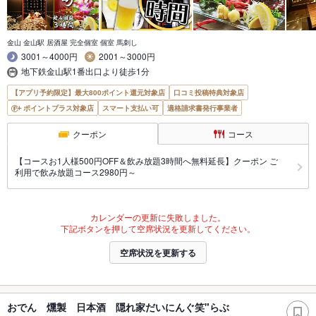
金山 金山駅 居酒屋 完全個室 個室 馬刺し
3001～4000円
2001～3000円
地下鉄金山駅1番出口より徒歩1分
【アプリ予約限定】最大800ポイント還元対象店
口コミ投稿特典対象店
ポイントプラス対象店
スマート支払い可
適格請求書発行事業者
クーポン
コース
【コースお1人様500円OFF＆飲み放題3時間へ無料延長】クーポン ご
利用で飲み放題コース2980円～
カレンダーの更新に失敗しました。
下記ボタンを押して空席状況を更新してください。
空席状況を更新する
おでん 燻製 日本酒 隠れ家だいにんぐ笑"らぶ