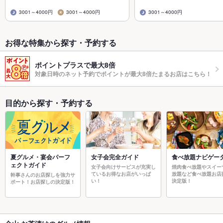
3001～4000円
3001～4000円
3001～4000円
お得な特集から探す・予約する
ポイントプラスで最大8倍
対象日時のネット予約でポイントが最大8倍たまるお店はこちら！
目的から探す・予約する
夏グルメ・宴会パーフ
女子会完全ガイド
食べ放題ナビゲー
ェクトガイド
女子会向けサービスが充実し
焼肉食べ放題やスイー
ているお得なお店がいっぱ
放題など食べ放題お店
幹事さんのお店探しを強力サ
い！
決定版！
ポート！お店探しの決定版！