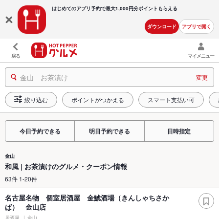
はじめてのアプリ予約で最大
1,000円分ポイントもらえる
ダウンロード
アプリで開く
戻る
マイメニュー
金山 お茶漬け
変更
絞り込む
ポイントがつかえる
スマート支払い可
今日予約できる
明日予約できる
日時指定
金山
和風 | お茶漬けのグルメ・クーポン情報
63件 1-20件
名古屋名物 個室居酒屋 金鯱酒場（きんしゃちさか
ば） 金山店
居酒屋
金山