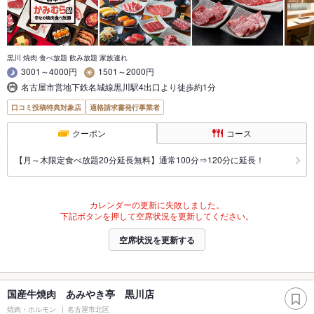
黒川 焼肉 食べ放題 飲み放題 家族連れ
3001～4000円
1501～2000円
名古屋市営地下鉄名城線黒川駅4出口より徒歩約1分
口コミ投稿特典対象店
適格請求書発行事業者
クーポン
コース
【月～木限定食べ放題20分延長無料】通常100分⇒120分に延長！
カレンダーの更新に失敗しました。
下記ボタンを押して空席状況を更新してください。
空席状況を更新する
国産牛焼肉 あみやき亭 黒川店
焼肉・ホルモン
名古屋市北区