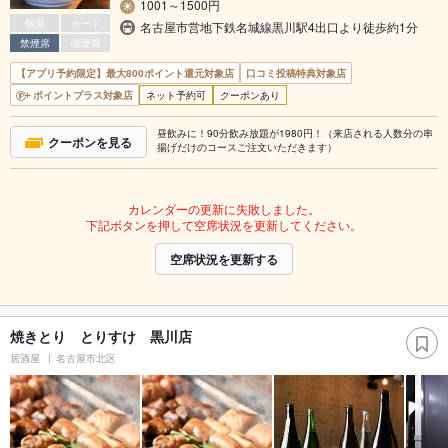
1001～1500円
個室
カード
名古屋市営地下鉄名城線黒川駅4出口より徒歩約1分
禁煙席
喫煙席
【アプリ予約限定】最大800ポイント還元対象店
口コミ投稿特典対象店
ポイントプラス対象店
ネット予約可
クーポンあり
昼飲みに！90分飲み放題が1980円！（来店される人数分の串
クーポンを見る
揚げだけのコースご注文いただきます）
カレンダーの更新に失敗しました。
下記ボタンを押して空席状況を更新してください。
空席状況を更新する
焼きとり とりすけ 黒川店
居酒屋
名古屋市北区