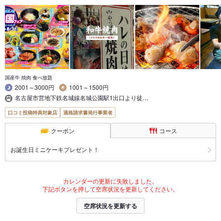
国産牛 焼肉 食べ放題
2001～3000円
1001～1500円
名古屋市営地下鉄名城線名城公園駅1出口より徒…
口コミ投稿特典対象店
適格請求書発行事業者
クーポン
コース
お誕生日ミニケーキプレゼント！
カレンダーの更新に失敗しました。
下記ボタンを押して空席状況を更新してください。
空席状況を更新する