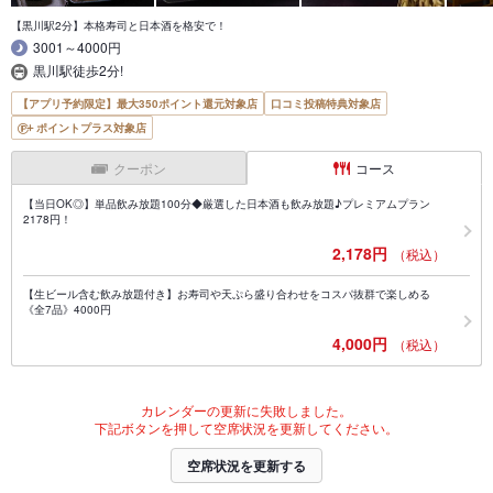
【黒川駅2分】本格寿司と日本酒を格安で！
3001～4000円
黒川駅徒歩2分!
【アプリ予約限定】最大350ポイント還元対象店
口コミ投稿特典対象店
ポイントプラス対象店
クーポン
コース
【当日OK◎】単品飲み放題100分◆厳選した日本酒も飲み放題♪プレミアムプラン
2178円！
2,178円
（税込）
【生ビール含む飲み放題付き】お寿司や天ぷら盛り合わせをコスパ抜群で楽しめる
《全7品》4000円
4,000円
（税込）
カレンダーの更新に失敗しました。
下記ボタンを押して空席状況を更新してください。
空席状況を更新する