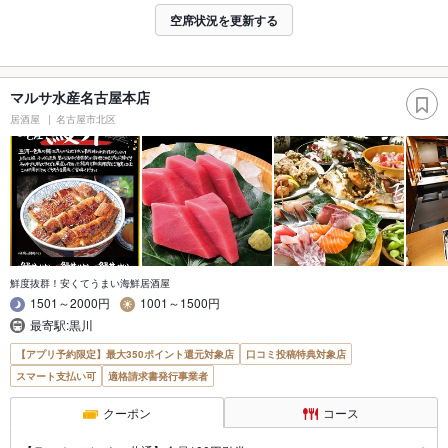
空席状況を更新する
マルサ水産名古屋本店
居酒屋
名古屋市北区
鮮度抜群！安くてうまい海鮮居酒屋
1501～2000円
1001～1500円
最寄駅:黒川
【アプリ予約限定】最大350ポイント還元対象店
口コミ投稿特典対象店
スマート支払い可
適格請求書発行事業者
クーポン
コース