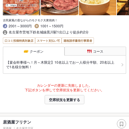
古民家風の昔ながらのモクモク大衆焼肉！
2001～3000円
1001～1500円
名古屋市営地下鉄名城線黒川駅1出口より徒歩約2分
口コミ投稿特典対象店
スマート支払い可
適格請求書発行事業者
クーポン
コース
【宴会幹事様へ！月～木限定】10名以上でお一人様分半額、20名以上
で1名様分無料！
カレンダーの更新に失敗しました。
下記ボタンを押して空席状況を更新してください。
空席状況を更新する
居酒屋フリテン
居酒屋
名古屋市北区