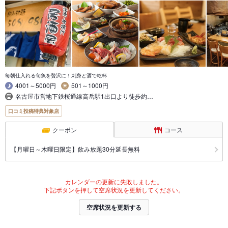
毎朝仕入れる旬魚を贅沢に！刺身と酒で乾杯
4001～5000円
501～1000円
名古屋市営地下鉄桜通線高岳駅1出口より徒歩約…
口コミ投稿特典対象店
クーポン
コース
【月曜日～木曜日限定】飲み放題30分延長無料
カレンダーの更新に失敗しました。
下記ボタンを押して空席状況を更新してください。
空席状況を更新する