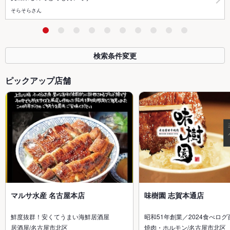
そらそらさん
検索条件変更
ピックアップ店舗
マルサ水産 名古屋本店
味樹園 志賀本通店
鮮度抜群！安くてうまい海鮮居酒屋
昭和51年創業／2024食べログ
居酒屋/名古屋市北区
焼肉・ホルモン/名古屋市北区