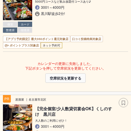
5000円コースなど飲み放題付コースあり♪
3001～4000円
黒川駅徒歩2分!
個室
カード
禁煙席
喫煙席
【アプリ予約限定】最大350ポイント還元対象店
口コミ投稿特典対象店
ポイントプラス対象店
ネット予約可
カレンダーの更新に失敗しました。
下記ボタンを押して空席状況を更新してください。
空席状況を更新する
PR
居酒屋
名古屋市北区
【完全個室/少人数貸切宴会OK】くしのす
け 黒川店
大人数のご利用にぜひ！
3001～4000円