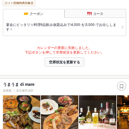
口コミ投稿特典対象店
クーポン
コース
宴会にピッタリ☆料理9品飲み放題込みで\4,000-を\3,500-でお出ししま
す！
カレンダーの更新に失敗しました。
下記ボタンを押して空席状況を更新してください。
空席状況を更新する
うまうま di mare
居酒屋
名古屋市北区