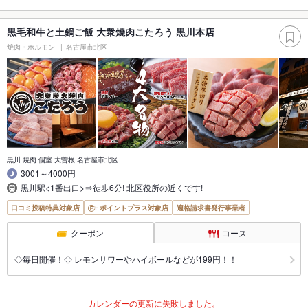
黒毛和牛と土鍋ご飯 大衆焼肉こたろう 黒川本店
焼肉・ホルモン
名古屋市北区
黒川 焼肉 個室 大曽根 名古屋市北区
3001～4000円
黒川駅<1番出口>⇒徒歩6分! 北区役所の近くです!
口コミ投稿特典対象店
ポイントプラス対象店
適格請求書発行事業者
クーポン
コース
◇毎日開催！◇ レモンサワーやハイボールなどが199円！！
カレンダーの更新に失敗しました。