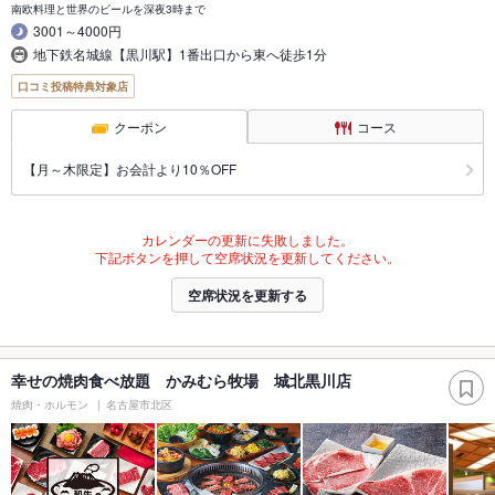
南欧料理と世界のビールを深夜3時まで
3001～4000円
地下鉄名城線【黒川駅】1番出口から東へ徒歩1分
口コミ投稿特典対象店
クーポン
コース
【月～木限定】お会計より10％OFF
カレンダーの更新に失敗しました。
下記ボタンを押して空席状況を更新してください。
空席状況を更新する
幸せの焼肉食べ放題 かみむら牧場 城北黒川店
焼肉・ホルモン
名古屋市北区