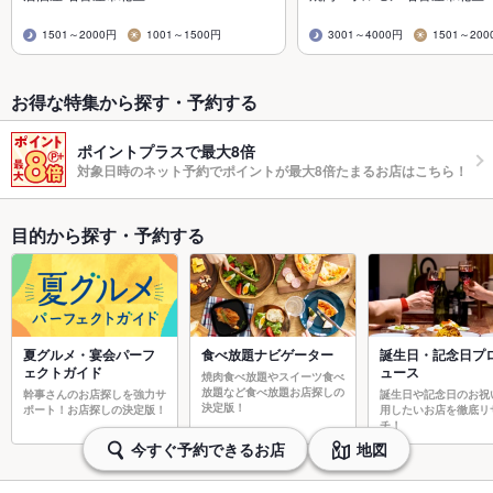
1501～2000円
1001～1500円
3001～4000円
1501～200
お得な特集から探す・予約する
ポイントプラスで最大8倍
対象日時のネット予約でポイントが最大8倍たまるお店はこちら！
目的から探す・予約する
夏グルメ・宴会パーフ
食べ放題ナビゲーター
誕生日・記念日プ
ェクトガイド
ュース
焼肉食べ放題やスイーツ食べ
放題など食べ放題お店探しの
幹事さんのお店探しを強力サ
誕生日や記念日のお祝
決定版！
ポート！お店探しの決定版！
用したいお店を徹底リ
チ！
今すぐ予約できるお店
地図