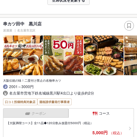
串カツ田中 黒川店
居酒屋
名古屋市北区
大阪伝統の味！二度付け禁止の名物串カツ
2001～3000円
名古屋市営地下鉄名城線黒川駅4出口より徒歩約2分
口コミ投稿特典対象店
適格請求書発行事業者
クーポン
コース
【大阪満喫コース】全11品◆120分飲み放題付5000円（税込）
5,000円
（税込）