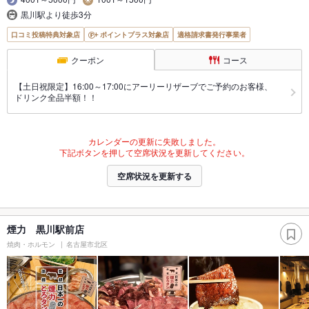
黒川駅より徒歩3分
口コミ投稿特典対象店
ポイントプラス対象店
適格請求書発行事業者
クーポン
コース
【土日祝限定】16:00～17:00にアーリーリザーブでご予約のお客様、
ドリンク全品半額！！
カレンダーの更新に失敗しました。
下記ボタンを押して空席状況を更新してください。
空席状況を更新する
煙力 黒川駅前店
焼肉・ホルモン
名古屋市北区