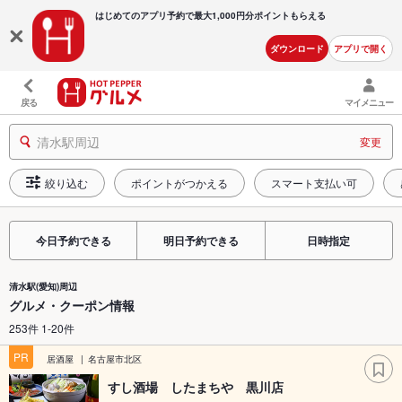
はじめてのアプリ予約で最大
1,000円分ポイントもらえる
ダウンロード
アプリで開く
戻る
マイメニュー
清水駅周辺
変更
絞り込む
ポイントがつかえる
スマート支払い可
今日予約できる
明日予約できる
日時指定
清水駅(愛知)周辺
グルメ・クーポン情報
253件 1-20件
PR
居酒屋
名古屋市北区
すし酒場 したまちや 黒川店