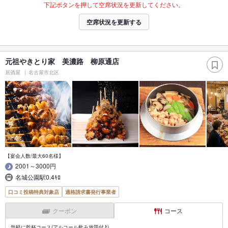
下記ボタンを押して空席状況を更新してください。
空席状況を更新する
元祖やきとり家 美濃路 柳原通店
居酒屋
名古屋市北区
【宴会人数/最大60名様】
2001～3000円
名城公園駅0.4ｷﾛ
口コミ投稿特典対象店
適格請求書発行事業者
クーポン
コース
気軽に乾杯コース(アルコール飲み放題付♪)