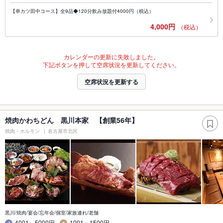
【串カツ田中コース】全9品◆120分飲み放題付4000円（税込）
4,000円
（税込）
カレンダーの更新に失敗しました。
下記ボタンを押して空席状況を更新してください。
空席状況を更新する
焼肉かわちどん 黒川本家 【創業56年】
焼肉・ホルモン
名古屋市北区
黒川/焼肉/宴会/忘年会/個室/家族連れ/老舗
4001～5000円
1001～1500円