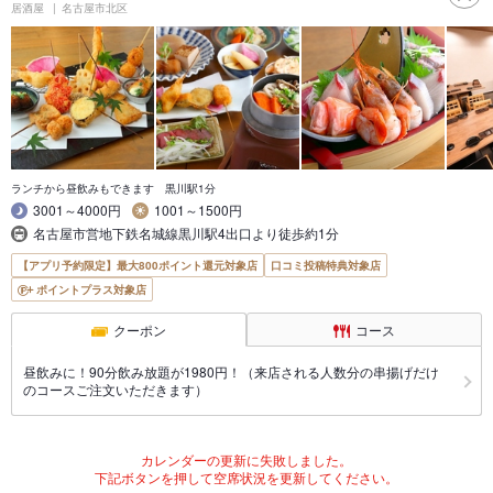
居酒屋
名古屋市北区
ランチから昼飲みもできます 黒川駅1分
3001～4000円
1001～1500円
名古屋市営地下鉄名城線黒川駅4出口より徒歩約1分
【アプリ予約限定】最大800ポイント還元対象店
口コミ投稿特典対象店
ポイントプラス対象店
クーポン
コース
昼飲みに！90分飲み放題が1980円！（来店される人数分の串揚げだけ
のコースご注文いただきます）
カレンダーの更新に失敗しました。
下記ボタンを押して空席状況を更新してください。