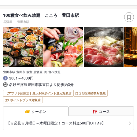
100種食べ飲み放題 こころ 豊田市駅
居酒屋
豊田市駅
豊田市駅 豊田市 個室 居酒屋 肉 食べ放題
3001～4000円
名鉄三河線豊田市駅東口より徒歩約3分
【アプリ予約限定】最大800ポイント還元対象店
口コミ投稿特典対象店
ポイントプラス対象店
クーポン
コース
【☆必見☆月曜日～木曜日限定！コース料金500円OFF♪♪】