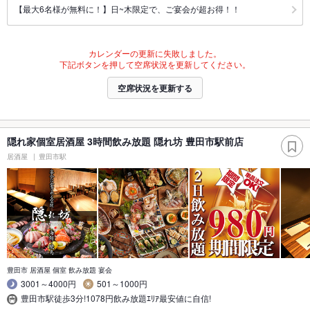
【最大6名様が無料に！】日~木限定で、ご宴会が超お得！！
カレンダーの更新に失敗しました。
下記ボタンを押して空席状況を更新してください。
空席状況を更新する
隠れ家個室居酒屋 3時間飲み放題 隠れ坊 豊田市駅前店
居酒屋
豊田市駅
豊田市 居酒屋 個室 飲み放題 宴会
3001～4000円
501～1000円
豊田市駅徒歩3分!1078円飲み放題ｴﾘｱ最安値に自信!