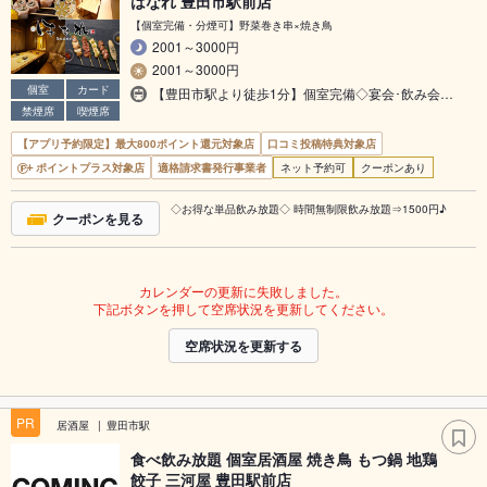
はなれ 豊田市駅前店
【個室完備・分煙可】野菜巻き串×焼き鳥
2001～3000円
2001～3000円
個室
カード
【豊田市駅より徒歩1分】個室完備◇宴会･飲み会…
禁煙席
喫煙席
【アプリ予約限定】最大800ポイント還元対象店
口コミ投稿特典対象店
ポイントプラス対象店
適格請求書発行事業者
ネット予約可
クーポンあり
◇お得な単品飲み放題◇ 時間無制限飲み放題⇒1500円♪
クーポンを見る
カレンダーの更新に失敗しました。
下記ボタンを押して空席状況を更新してください。
空席状況を更新する
PR
居酒屋
豊田市駅
食べ飲み放題 個室居酒屋 焼き鳥 もつ鍋 地鶏
餃子 三河屋 豊田駅前店