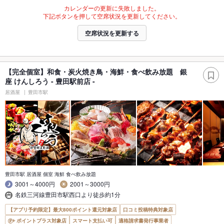
カレンダーの更新に失敗しました。
下記ボタンを押して空席状況を更新してください。
空席状況を更新する
【完全個室】和食・炭火焼き鳥・海鮮・食べ飲み放題 銀
座 けんしろう - 豊田駅前店 -
居酒屋
豊田市駅
豊田市駅 居酒屋 個室 海鮮 食べ飲み放題
3001～4000円
2001～3000円
名鉄三河線豊田市駅西口より徒歩約1分
【アプリ予約限定】最大800ポイント還元対象店
口コミ投稿特典対象店
ポイントプラス対象店
スマート支払い可
適格請求書発行事業者