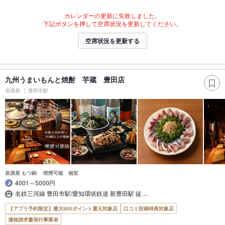
カレンダーの更新に失敗しました。
下記ボタンを押して空席状況を更新してください。
空席状況を更新する
九州うまいもんと焼酎 芋蔵 豊田店
居酒屋
豊田市駅
居酒屋 もつ鍋 喫煙可能 個室
4001～5000円
名鉄三河線 豊田市駅/愛知環状鉄道 新豊田駅 徒…
【アプリ予約限定】最大800ポイント還元対象店
口コミ投稿特典対象店
適格請求書発行事業者