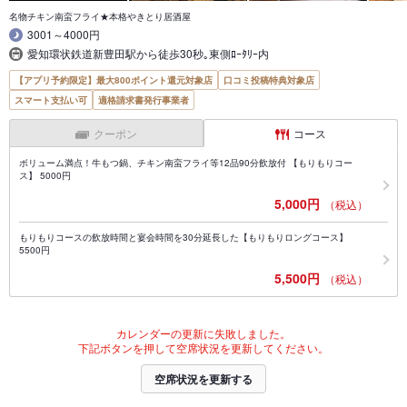
名物チキン南蛮フライ★本格やきとり居酒屋
3001～4000円
愛知環状鉄道新豊田駅から徒歩30秒｡東側ﾛｰﾀﾘｰ内
【アプリ予約限定】最大800ポイント還元対象店
口コミ投稿特典対象店
スマート支払い可
適格請求書発行事業者
クーポン
コース
ボリューム満点！牛もつ鍋、チキン南蛮フライ等12品90分飲放付 【もりもりコー
ス】 5000円
5,000円
（税込）
もりもりコースの飲放時間と宴会時間を30分延長した【もりもりロングコース】
5500円
5,500円
（税込）
カレンダーの更新に失敗しました。
下記ボタンを押して空席状況を更新してください。
空席状況を更新する