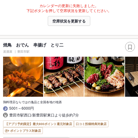
カレンダーの更新に失敗しました。
下記ボタンを押して空席状況を更新してください。
空席状況を更新する
焼鳥 おでん 串揚げ とり二
居酒屋
豊田市駅
鶏料理店ならではの逸品と全国各地の地酒
5001～6000円
豊田市駅西口/新豊田駅東口より徒歩約7分
【アプリ予約限定】最大800ポイント還元対象店
口コミ投稿特典対象店
ポイントプラス対象店