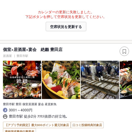
カレンダーの更新に失敗しました。
下記ボタンを押して空席状況を更新してください。
空席状況を更新する
個室×居酒屋×宴会 絶巓 豊田店
居酒屋
豊田市駅
豊田市駅 豊田 個室居酒屋 宴会 産直鮮魚
3001～4000円
豊田市駅 徒歩2分 ｱｸｾｽ抜群の好立地｡
【アプリ予約限定】最大800ポイント還元対象店
口コミ投稿特典対象店
適格請求書発行事業者