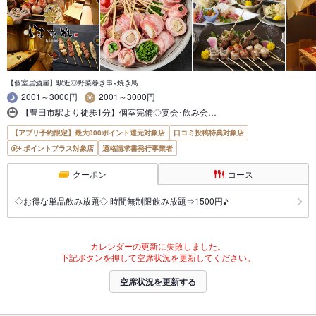
【個室居酒屋】駅近◎野菜巻き串×焼き鳥
2001～3000円
2001～3000円
【豊田市駅より徒歩1分】個室完備◇宴会･飲み会…
【アプリ予約限定】最大800ポイント還元対象店
口コミ投稿特典対象店
ポイントプラス対象店
適格請求書発行事業者
クーポン
コース
◇お得な単品飲み放題◇ 時間無制限飲み放題⇒1500円♪
カレンダーの更新に失敗しました。
下記ボタンを押して空席状況を更新してください。
空席状況を更新する