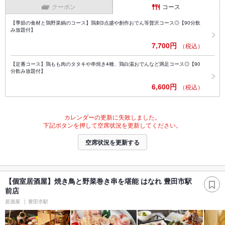
クーポン
コース
【季節の食材と鶏野菜鍋のコース】鶏刺3点盛や創作おでん等贅沢コース◎【90分飲
み放題付】
7,700円
（税込）
【定番コース】鶏もも肉のタタキや串焼き4種、鶏白湯おでんなど満足コース◎【90
分飲み放題付】
6,600円
（税込）
カレンダーの更新に失敗しました。
下記ボタンを押して空席状況を更新してください。
空席状況を更新する
【個室居酒屋】焼き鳥と野菜巻き串を堪能 はなれ 豊田市駅
前店
居酒屋
豊田市駅