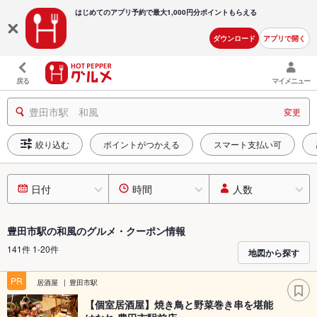
はじめてのアプリ予約で最大
1,000円分ポイントもらえる
ダウンロード
アプリで開く
戻る
マイメニュー
豊田市駅 和風
変更
絞り込む
ポイントがつかえる
スマート支払い可
日付
時間
人数
豊田市駅の和風のグルメ・クーポン情報
141件 1-20件
地図から探す
PR
居酒屋
豊田市駅
【個室居酒屋】焼き鳥と野菜巻き串を堪能