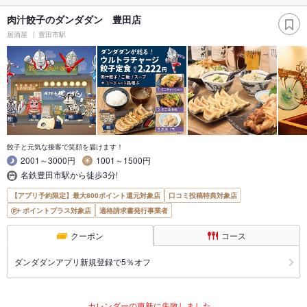
肉汁餃子のダンダダン 豊田店
居酒屋
豊田市駅
餃子と元気な接客で笑顔を届けます！
2001～3000円
1001～1500円
名鉄豊田市駅から徒歩3分!
【アプリ予約限定】最大800ポイント還元対象店
口コミ投稿特典対象店
ポイントプラス対象店
適格請求書発行事業者
クーポン
コース
ダンダダンアプリ新規登録で5％オフ
カレンダーの更新に失敗しました。