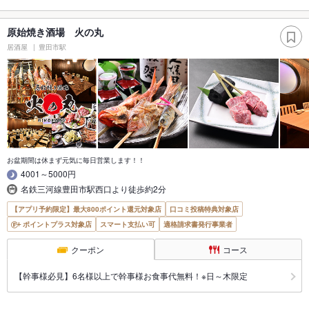
原始焼き酒場 火の丸
居酒屋
豊田市駅
お盆期間は休まず元気に毎日営業します！！
4001～5000円
名鉄三河線豊田市駅西口より徒歩約2分
【アプリ予約限定】最大800ポイント還元対象店
口コミ投稿特典対象店
ポイントプラス対象店
スマート支払い可
適格請求書発行事業者
クーポン
コース
【幹事様必見】6名様以上で幹事様お食事代無料！※日～木限定