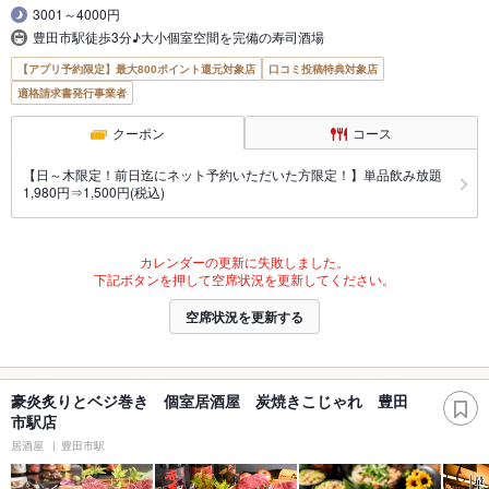
3001～4000円
豊田市駅徒歩3分♪大小個室空間を完備の寿司酒場
【アプリ予約限定】最大800ポイント還元対象店
口コミ投稿特典対象店
適格請求書発行事業者
クーポン
コース
【日～木限定！前日迄にネット予約いただいた方限定！】単品飲み放題
1,980円⇒1,500円(税込)
カレンダーの更新に失敗しました。
下記ボタンを押して空席状況を更新してください。
空席状況を更新する
豪炎炙りとベジ巻き 個室居酒屋 炭焼きこじゃれ 豊田
市駅店
居酒屋
豊田市駅