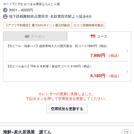
ガード下に佇むおつまみ豊富なもんじゃ屋
3001～4000円
地下鉄鶴舞鮮終点豊田市･名鉄豊田市駅より徒歩4分
【アプリ予約限定】最大800ポイント還元対象店
口コミ投稿特典対象店
クーポン
コース
【生ビール・知多ハイ】超絶美味大人の贅沢宴会 松コース7980円（税込）
7,980円
（税込）
【生ビールあり】This is 木村屋！宴会竹コース 5180円（税込）
5,180円
（税込）
カレンダーの更新に失敗しました。
下記ボタンを押して空席状況を更新してください。
空席状況を更新する
海鮮×炭火居酒屋 源てん