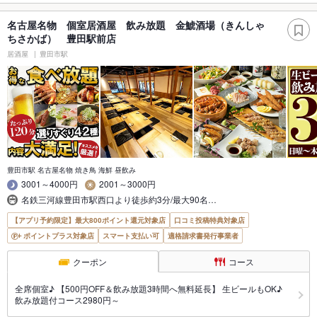
名古屋名物 個室居酒屋 飲み放題 金鯱酒場（きんしゃ
ちさかば） 豊田駅前店
居酒屋
豊田市駅
豊田市駅 名古屋名物 焼き鳥 海鮮 昼飲み
3001～4000円
2001～3000円
名鉄三河線豊田市駅西口より徒歩約3分/最大90名…
【アプリ予約限定】最大800ポイント還元対象店
口コミ投稿特典対象店
ポイントプラス対象店
スマート支払い可
適格請求書発行事業者
クーポン
コース
全席個室♪ 【500円OFF＆飲み放題3時間へ無料延長】 生ビールもOK♪
飲み放題付コース2980円～