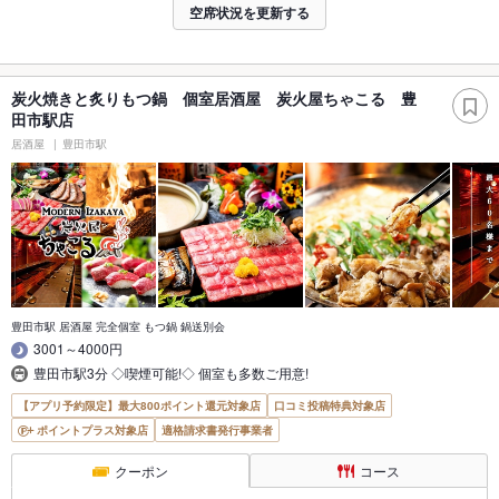
空席状況を更新する
炭火焼きと炙りもつ鍋 個室居酒屋 炭火屋ちゃこる 豊
田市駅店
居酒屋
豊田市駅
豊田市駅 居酒屋 完全個室 もつ鍋 鍋送別会
3001～4000円
豊田市駅3分 ◇喫煙可能!◇ 個室も多数ご用意!
【アプリ予約限定】最大800ポイント還元対象店
口コミ投稿特典対象店
ポイントプラス対象店
適格請求書発行事業者
クーポン
コース