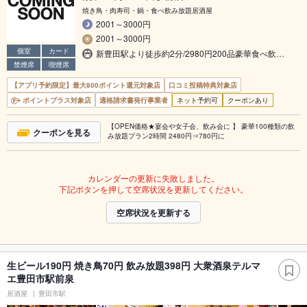
焼き鳥・肉寿司・鍋・食べ飲み放題居酒屋
2001～3000円
2001～3000円
個室
カード
新豊田駅より徒歩約2分/2980円200品豪華食べ飲…
禁煙席
喫煙席
【アプリ予約限定】最大800ポイント還元対象店
口コミ投稿特典対象店
ポイントプラス対象店
適格請求書発行事業者
ネット予約可
クーポンあり
【OPEN価格★宴会や女子会、飲み会に 】 豪華100種類の飲
クーポンを見る
み放題プラン2時間 2480円⇒780円に
カレンダーの更新に失敗しました。
下記ボタンを押して空席状況を更新してください。
空席状況を更新する
生ビール190円 焼き鳥70円 飲み放題398円 大衆酒泉テルマ
エ豊田市駅前泉
居酒屋
豊田市駅