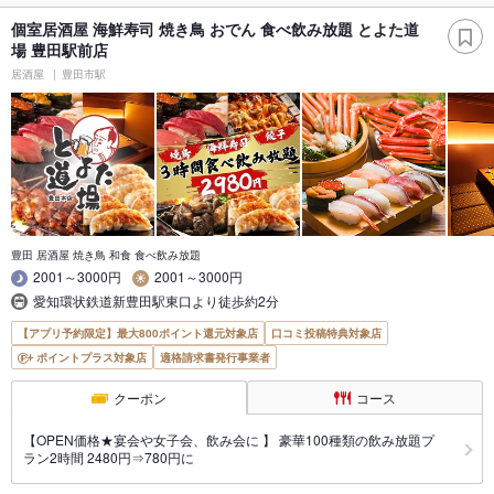
個室居酒屋 海鮮寿司 焼き鳥 おでん 食べ飲み放題 とよた道
場 豊田駅前店
居酒屋
豊田市駅
豊田 居酒屋 焼き鳥 和食 食べ飲み放題
2001～3000円
2001～3000円
愛知環状鉄道新豊田駅東口より徒歩約2分
【アプリ予約限定】最大800ポイント還元対象店
口コミ投稿特典対象店
ポイントプラス対象店
適格請求書発行事業者
クーポン
コース
【OPEN価格★宴会や女子会、飲み会に 】 豪華100種類の飲み放題プ
ラン2時間 2480円⇒780円に