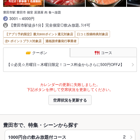
豊田市駅 豊田市 個室 居酒屋 肉 食べ放題
3001～4000円
【豊田市駅徒歩1分】完全個室◎飲み放題､ﾗﾝﾁ可
【アプリ予約限定】最大800ポイント還元対象店
口コミ投稿特典対象店
ポイントプラス対象店
適格請求書発行事業者
クーポン
コース
【☆必見☆月曜日～木曜日限定！コース料金からさらに500円OFF♪】
カレンダーの更新に失敗しました。
下記ボタンを押して空席状況を更新してください。
空席状況を更新する
豊田市で、特集・シーンから探す
2
1000円台の飲み放題付コース