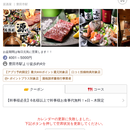
居酒屋
豊田市駅
お盆期間は毎日元気に営業します！！
4001～5000円
豊田市駅より徒歩約4分
【アプリ予約限定】最大800ポイント還元対象店
口コミ投稿特典対象店
ポイントプラス対象店
適格請求書発行事業者
クーポン
コース
【幹事様必見】6名様以上で幹事様お食事代無料！※日～木限定
カレンダーの更新に失敗しました。
下記ボタンを押して空席状況を更新してください。