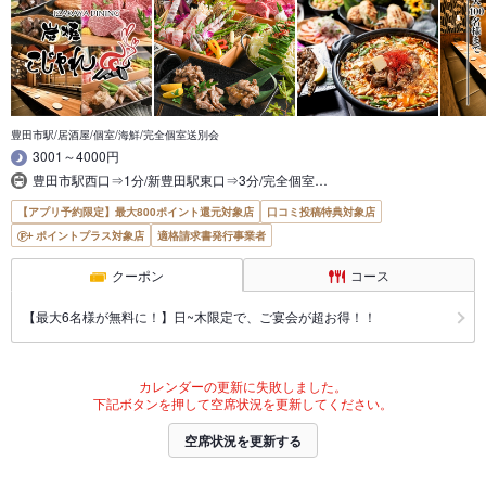
豊田市駅/居酒屋/個室/海鮮/完全個室送別会
3001～4000円
豊田市駅西口⇒1分/新豊田駅東口⇒3分/完全個室…
【アプリ予約限定】最大800ポイント還元対象店
口コミ投稿特典対象店
ポイントプラス対象店
適格請求書発行事業者
クーポン
コース
【最大6名様が無料に！】日~木限定で、ご宴会が超お得！！
カレンダーの更新に失敗しました。
下記ボタンを押して空席状況を更新してください。
空席状況を更新する