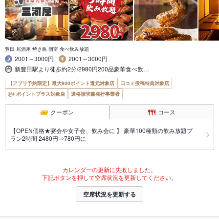
豊田 居酒屋 焼き鳥 個室 食べ飲み放題
2001～3000円
2001～3000円
新豊田駅より徒歩約2分/2980円200品豪華食べ飲…
【アプリ予約限定】最大800ポイント還元対象店
口コミ投稿特典対象店
ポイントプラス対象店
適格請求書発行事業者
クーポン
コース
【OPEN価格★宴会や女子会、飲み会に 】 豪華100種類の飲み放題プ
ラン2時間 2480円⇒780円に
カレンダーの更新に失敗しました。
下記ボタンを押して空席状況を更新してください。
空席状況を更新する