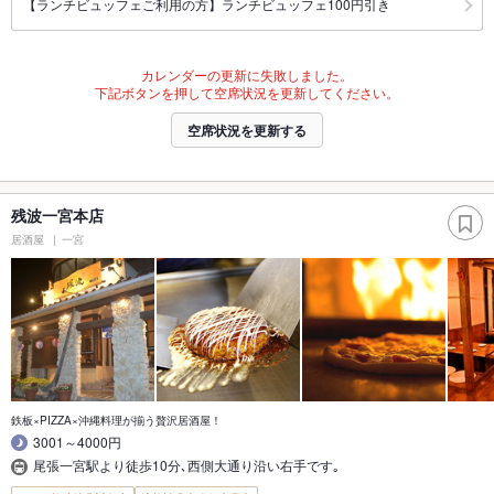
【ランチビュッフェご利用の方】ランチビュッフェ100円引き
カレンダーの更新に失敗しました。
下記ボタンを押して空席状況を更新してください。
空席状況を更新する
残波一宮本店
居酒屋
一宮
鉄板×PIZZA×沖縄料理が揃う贅沢居酒屋！
3001～4000円
尾張一宮駅より徒歩10分､西側大通り沿い右手です｡