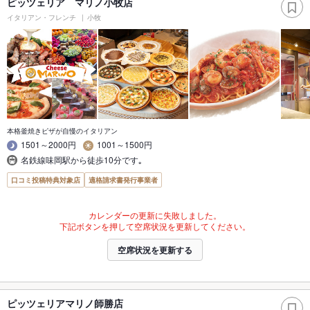
ピッツェリア マリノ小牧店
イタリアン・フレンチ
小牧
本格釜焼きピザが自慢のイタリアン
1501～2000円
1001～1500円
名鉄線味岡駅から徒歩10分です｡
口コミ投稿特典対象店
適格請求書発行事業者
カレンダーの更新に失敗しました。
下記ボタンを押して空席状況を更新してください。
空席状況を更新する
ピッツェリアマリノ師勝店