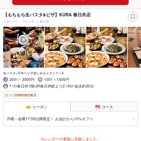
【もちもち生パスタ&ピザ】KURA 春日井店
イタリアン・フレンチ
春日井
生パスタ×手作りピザ楽しめるイタリアン♪
2001～3000円
1001～1500円
ｲｰｱｽ春日井1階/JR春日井駅より2.1Km 徒歩約30分
口コミ投稿特典対象店
クーポン
コース
月曜～金曜17:00以降限定！ お会計から10%オフ☆
カレンダーの更新に失敗しました。