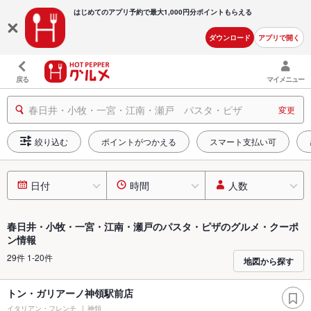
はじめてのアプリ予約で最大
1,000円分ポイントもらえる
ダウンロード
アプリで開く
戻る
マイメニュー
春日井・小牧・一宮・江南・瀬戸 パスタ・ピザ
変更
絞り込む
ポイントがつかえる
スマート支払い可
日付
時間
人数
春日井・小牧・一宮・江南・瀬戸のパスタ・ピザのグルメ・クーポ
ン情報
29件 1-20件
地図から探す
トン・ガリアーノ神領駅前店
イタリアン・フレンチ
神領