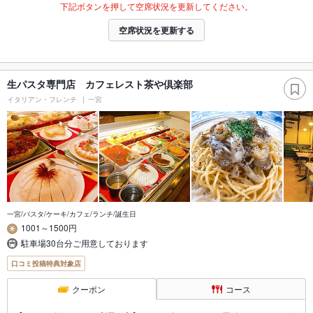
下記ボタンを押して空席状況を更新してください。
空席状況を更新する
生パスタ専門店 カフェレスト茶や倶楽部
イタリアン・フレンチ
一宮
一宮/パスタ/ケーキ/カフェ/ランチ/誕生日
1001～1500円
駐車場30台分ご用意しております
口コミ投稿特典対象店
クーポン
コース