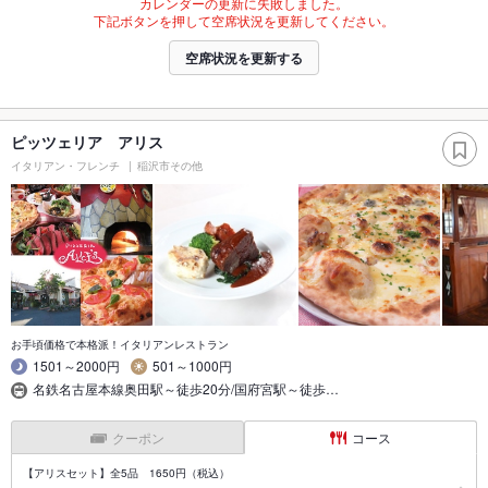
カレンダーの更新に失敗しました。
下記ボタンを押して空席状況を更新してください。
空席状況を更新する
ピッツェリア アリス
イタリアン・フレンチ
稲沢市その他
お手頃価格で本格派！イタリアンレストラン
1501～2000円
501～1000円
名鉄名古屋本線奥田駅～徒歩20分/国府宮駅～徒歩…
クーポン
コース
【アリスセット】全5品 1650円（税込）