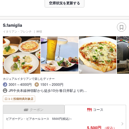
空席状況を更新する
S.famiglia
イタリアン・フレンチ
神領
カジュアルイタリアンで楽しむディナー
3001～4000円
1501～2000円
JR中央本線神領駅から徒歩10分/春日井駅より約…
口コミ投稿特典対象店
クーポン
コース
ビアガーデン・ビアホールコース 5500円(税込)～
5,500円
（税込）