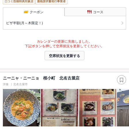
口コミ投稿特典対象店
適格請求書発行事業者
クーポン
コース
ピザ半額(月～木限定！)
カレンダーの更新に失敗しました。
下記ボタンを押して空席状況を更新してください。
空席状況を更新する
ニーニャ・ニーニョ 桜小町 北名古屋店
洋食
北名古屋市