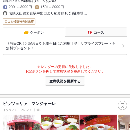
前菜バイキング&本格イタリアンが人気♪
2001～3000円
1501～2000円
名鉄犬山線岩倉駅中出口より徒歩約10分(駐車場…
口コミ投稿特典対象店
クーポン
コース
《当日OK！》記念日やお誕生日にご利用可能！サプライズプレートを
無料プレゼント！
カレンダーの更新に失敗しました。
下記ボタンを押して空席状況を更新してください。
空席状況を更新する
ピッツェリァ マンジャーレ
イタリアン・フレンチ
犬山