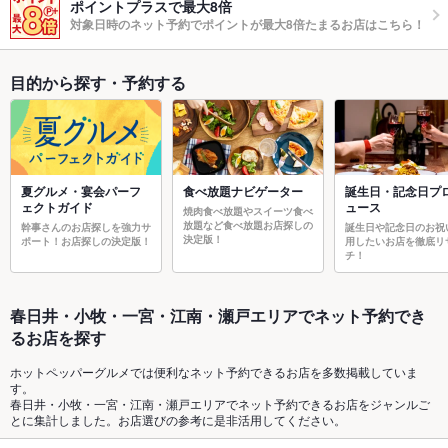
ポイントプラスで最大8倍
対象日時のネット予約でポイントが最大8倍たまるお店はこちら！
目的から探す・予約する
夏グルメ・宴会パーフ
食べ放題ナビゲーター
誕生日・記念日プ
ェクトガイド
ュース
焼肉食べ放題やスイーツ食べ
放題など食べ放題お店探しの
幹事さんのお店探しを強力サ
誕生日や記念日のお祝
決定版！
ポート！お店探しの決定版！
用したいお店を徹底リ
チ！
春日井・小牧・一宮・江南・瀬戸エリアでネット予約でき
るお店を探す
ホットペッパーグルメでは便利なネット予約できるお店を多数掲載していま
す。
春日井・小牧・一宮・江南・瀬戸エリアでネット予約できるお店をジャンルご
とに集計しました。お店選びの参考に是非活用してください。