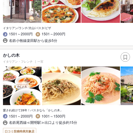
イタリアン/ランチ/犬山/パスタ/ピザ
1501～2000円
1501～2000円
名鉄小牧線楽田駅から徒歩5分
かしの木
イタリアン・フレンチ
一宮
愛され続けて28年！パスタなら「かしの木」
1501～2000円
1001～1500円
名鉄尾西線≪開明駅≫出口より徒歩約15分
口コミ投稿特典対象店