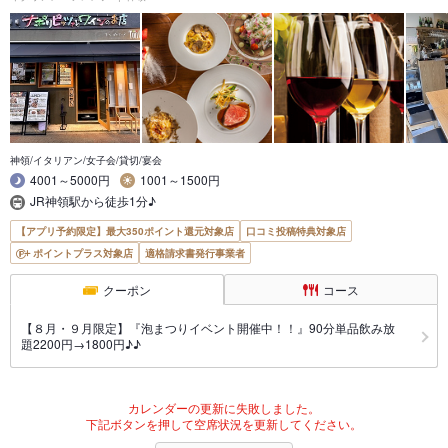
神領/イタリアン/女子会/貸切/宴会
4001～5000円
1001～1500円
JR神領駅から徒歩1分♪
【アプリ予約限定】最大350ポイント還元対象店
口コミ投稿特典対象店
ポイントプラス対象店
適格請求書発行事業者
クーポン
コース
【８月・９月限定】『泡まつりイベント開催中！！』90分単品飲み放
題2200円→1800円♪♪
カレンダーの更新に失敗しました。
下記ボタンを押して空席状況を更新してください。