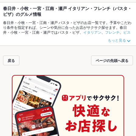
春日井・小牧・一宮・江南・瀬戸 イタリアン・フレンチ（パスタ・
ピザ）のグルメ情報
春日井・小牧・一宮・江南・瀬戸 パスタ・ピザのお店一覧です。予算やこだわ
り条件を指定すれば、シーンや気分に合ったお店がサクサク探せます。春日
井・小牧・一宮・江南・瀬戸ではパスタ・ピザ、
イタリアン
、
フレンチ
、
ビス
トロ
がおすすめです。ホットペッパーグルメなら、お得なクーポンはもちろ
もっと見る
ん、こだわりメニュー
パスタ
、
ピザ
、
生パスタ
や季節のおすすめ料理など、お
店の最新情報をご紹介しているので安心！24時間使える簡単便利なネット予約
が使えるお店も拡大中です。友達どうしの飲み会にも、会社の宴会にも、デー
トやパーティーにもお得に便利にホットペッパーグルメをご利用ください。
戻る
ページの先頭へ戻る