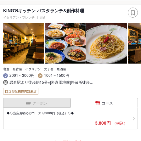
KING'Sキッチン パスタランチ&創作料理
イタリアン・フレンチ
岩倉
岩倉 名古屋 イタリアン 女子会 居酒屋
2001～3000円
1001～1500円
岩倉駅より徒歩約15分※[岩倉団地前]停留所徒歩…
口コミ投稿特典対象店
クーポン
コース
◆◇当店お勧め◎コース☆3800円（税込）◇◆
3,800円
（税込）