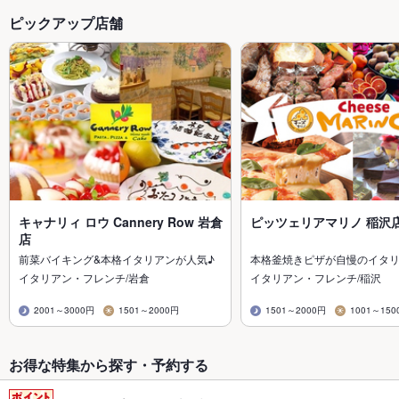
ピックアップ店舗
キャナリィ ロウ Cannery Row 岩倉
ピッツェリアマリノ 稲沢
店
前菜バイキング&本格イタリアンが人気♪
本格釜焼きピザが自慢のイタ
イタリアン・フレンチ/岩倉
イタリアン・フレンチ/稲沢
2001～3000円
1501～2000円
1501～2000円
1001～150
お得な特集から探す・予約する