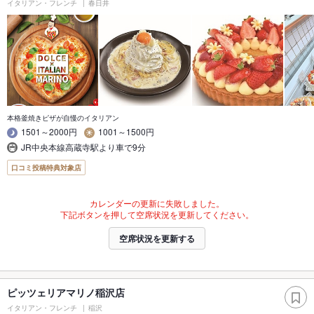
イタリアン・フレンチ
春日井
本格釜焼きピザが自慢のイタリアン
1501～2000円
1001～1500円
JR中央本線高蔵寺駅より車で9分
口コミ投稿特典対象店
カレンダーの更新に失敗しました。
下記ボタンを押して空席状況を更新してください。
空席状況を更新する
ピッツェリアマリノ稲沢店
イタリアン・フレンチ
稲沢