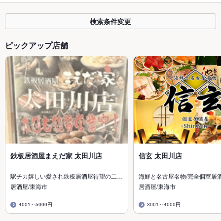
検索条件変更
ピックアップ店舗
鉄板居酒屋まえだ家 太田川店
信玄 太田川店
駅チカ嬉しい愛され鉄板居酒屋待望の二…
海鮮と名古屋名物/完全個室居
居酒屋/東海市
居酒屋/東海市
4001～5000円
3001～4000円