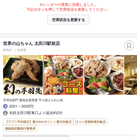
カレンダーの更新に失敗しました。
下記ボタンを押して空席状況を更新してください。
空席状況を更新する
世界の山ちゃん 太田川駅前店
東海市
居酒屋
手羽先部門 最高金賞受賞 守り続けられた味
2001～3000円
名鉄太田川駅東口より徒歩約2分
【アプリ予約限定】最大800ポイント還元対象店
口コミ投稿特典対象店
適格請求書発行事業者