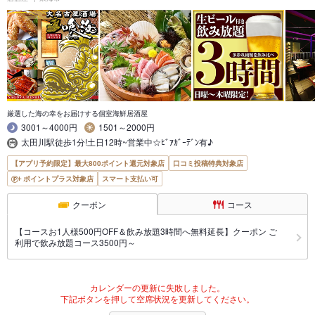
厳選した海の幸をお届けする個室海鮮居酒屋
3001～4000円
1501～2000円
太田川駅徒歩1分!土日12時~営業中☆ﾋﾞｱｶﾞｰﾃﾞﾝ有♪
【アプリ予約限定】最大800ポイント還元対象店
口コミ投稿特典対象店
ポイントプラス対象店
スマート支払い可
クーポン
コース
【コースお1人様500円OFF＆飲み放題3時間へ無料延長】クーポン ご
利用で飲み放題コース3500円～
カレンダーの更新に失敗しました。
下記ボタンを押して空席状況を更新してください。