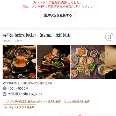
カレンダーの更新に失敗しました。
下記ボタンを押して空席状況を更新してください。
空席状況を更新する
時不知 個室で美味い、酒と飯。 太田川店
東海市
居酒屋
愛知/東海市/太田川駅/駅近/完全個室居酒屋
4001～5000円
太田川駅 北出口 徒歩1分
【アプリ予約限定】最大800ポイント還元対象店
口コミ投稿特典対象店
ポイントプラス対象店