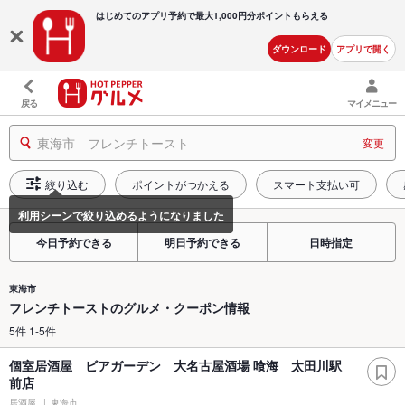
はじめてのアプリ予約で最大
1,000円分ポイントもらえる
ダウンロード
アプリで開く
戻る
マイメニュー
東海市 フレンチトースト
変更
絞り込む
ポイントがつかえる
スマート支払い可
今日予約できる
明日予約できる
日時指定
東海市
フレンチトーストのグルメ・クーポン情報
5件 1-5件
個室居酒屋 ビアガーデン 大名古屋酒場 喰海 太田川駅
前店
居酒屋
東海市