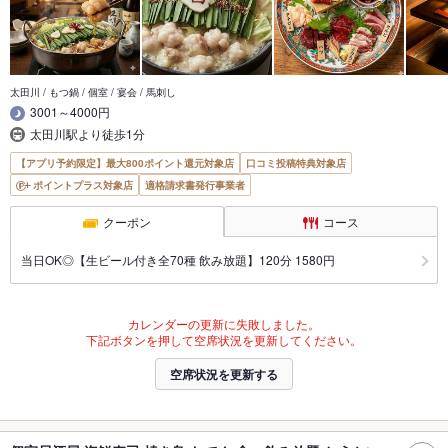
太田川 / もつ鍋 / 個室 / 宴会 / 馬刺し
3001～4000円
太田川駅より徒歩1分
【アプリ予約限定】最大800ポイント還元対象店
口コミ投稿特典対象店
ポイントプラス対象店
適格請求書発行事業者
クーポン
コース
当日OK◎【生ビール付き全70種 飲み放題】120分 1580円
カレンダーの更新に失敗しました。
下記ボタンを押して空席状況を更新してください。
空席状況を更新する