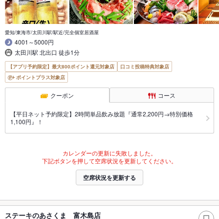
愛知/東海市/太田川駅/駅近/完全個室居酒屋
4001～5000円
太田川駅 北出口 徒歩1分
【アプリ予約限定】最大800ポイント還元対象店
口コミ投稿特典対象店
ポイントプラス対象店
クーポン
コース
【平日ネット予約限定】2時間単品飲み放題『通常2,200円→特別価格
1,100円』！
カレンダーの更新に失敗しました。
下記ボタンを押して空席状況を更新してください。
空席状況を更新する
ステーキのあさくま 富木島店