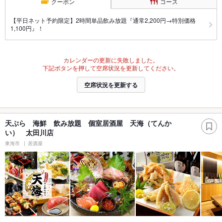
クーポン
コース
【平日ネット予約限定】2時間単品飲み放題『通常2,200円→特別価格
1,100円』！
カレンダーの更新に失敗しました。
下記ボタンを押して空席状況を更新してください。
空席状況を更新する
天ぷら 海鮮 飲み放題 個室居酒屋 天海（てんか
い） 太田川店
東海市
居酒屋