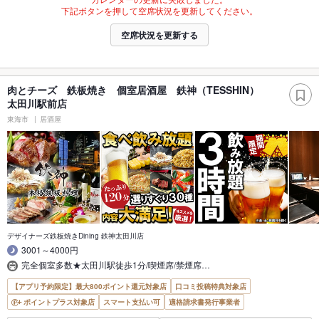
下記ボタンを押して空席状況を更新してください。
空席状況を更新する
肉とチーズ 鉄板焼き 個室居酒屋 鉄神（TESSHIN）
太田川駅前店
東海市
居酒屋
デザイナーズ鉄板焼きDining 鉄神太田川店
3001～4000円
完全個室多数★太田川駅徒歩1分/喫煙席/禁煙席…
【アプリ予約限定】最大800ポイント還元対象店
口コミ投稿特典対象店
ポイントプラス対象店
スマート支払い可
適格請求書発行事業者