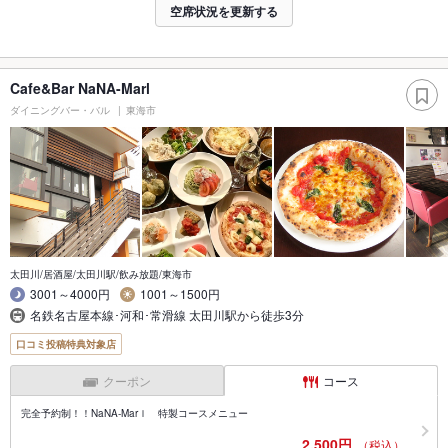
空席状況を更新する
Cafe&Bar NaNA-Marl
ダイニングバー・バル
東海市
太田川/居酒屋/太田川駅/飲み放題/東海市
3001～4000円
1001～1500円
名鉄名古屋本線･河和･常滑線 太田川駅から徒歩3分
口コミ投稿特典対象店
クーポン
コース
完全予約制！！NaNA-Marｌ 特製コースメニュー
2,500円
（税込）