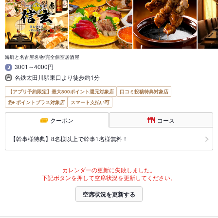
海鮮と名古屋名物/完全個室居酒屋
3001～4000円
名鉄太田川駅東口より徒歩約1分
【アプリ予約限定】最大800ポイント還元対象店
口コミ投稿特典対象店
ポイントプラス対象店
スマート支払い可
クーポン
コース
【幹事様特典】8名様以上で幹事1名様無料！
カレンダーの更新に失敗しました。
下記ボタンを押して空席状況を更新してください。
空席状況を更新する