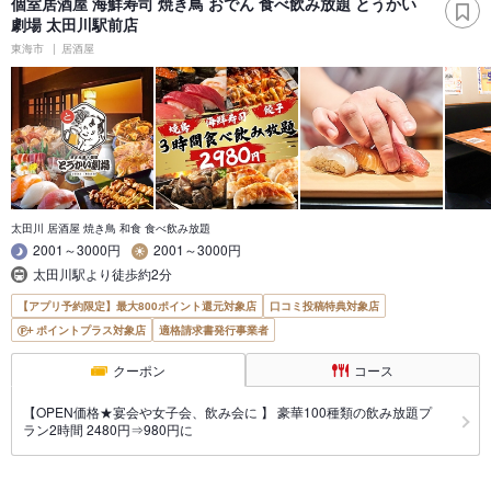
個室居酒屋 海鮮寿司 焼き鳥 おでん 食べ飲み放題 とうかい
劇場 太田川駅前店
東海市
居酒屋
太田川 居酒屋 焼き鳥 和食 食べ飲み放題
2001～3000円
2001～3000円
太田川駅より徒歩約2分
【アプリ予約限定】最大800ポイント還元対象店
口コミ投稿特典対象店
ポイントプラス対象店
適格請求書発行事業者
クーポン
コース
【OPEN価格★宴会や女子会、飲み会に 】 豪華100種類の飲み放題プ
ラン2時間 2480円⇒980円に