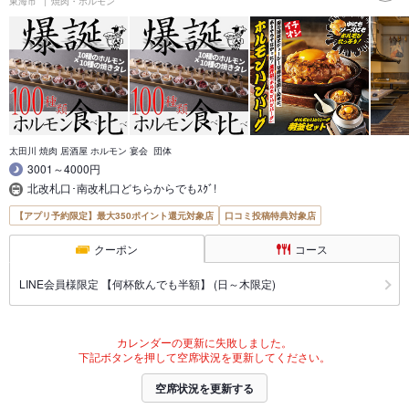
東海市
焼肉・ホルモン
太田川 焼肉 居酒屋 ホルモン 宴会 団体
3001～4000円
北改札口･南改札口どちらからでもｽｸﾞ!
【アプリ予約限定】最大350ポイント還元対象店
口コミ投稿特典対象店
クーポン
コース
LINE会員様限定 【何杯飲んでも半額】 (日～木限定)
カレンダーの更新に失敗しました。
下記ボタンを押して空席状況を更新してください。
空席状況を更新する