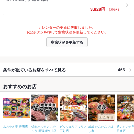
3,828円
（税込）
カレンダーの更新に失敗しました。
下記ボタンを押して空席状況を更新してください。
空席状況を更新する
466
条件が似ているお店をすべて見る
おすすめのお店
あみやき亭 豊明店
焼肉ホルモン こた
ピッツェリアマリノ
炭炭 たんたん みよ
旨いもの台所
ろう 尾張旭渋川店
三好店
し市
日進店