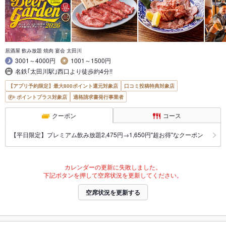
居酒屋 飲み放題 焼肉 宴会 太田川
3001～4000円
1001～1500円
名鉄｢太田川駅｣西口より徒歩約4分!!
【アプリ予約限定】最大800ポイント還元対象店
口コミ投稿特典対象店
ポイントプラス対象店
適格請求書発行事業者
クーポン
コース
【平日限定】プレミアム飲み放題2,475円→1,650円"超お得"なクーポン
カレンダーの更新に失敗しました。
下記ボタンを押して空席状況を更新してください。
空席状況を更新する