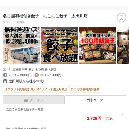
名古屋羽根付き餃子 にこにこ餃子 太田川店
東海市
居酒屋
太田川 居酒屋 中華 餃子 もつ鍋 食べ放題
2001～3000円
501～1000円
太田川駅から徒歩30秒
【アプリ予約限定】最大350ポイント還元対象店
口コミ投稿特典対象店
クーポン
コース
炊立て羽釜飯と餃子食べ放題
2,728円
（税込）
炊立て羽釜飯ともつ鍋食べ放題