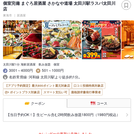
個室完備 まぐろ居酒屋 さかなや道場 太田川駅ラスパ太田川
店
東海市
居酒屋
太田川駅1分 海鮮居酒屋 飲み放題 個室
3001～4000円
501～1000円
名鉄常滑線･河和線 太田川駅より徒歩約1分｡
【アプリ予約限定】最大800ポイント還元対象店
口コミ投稿特典対象店
ポイントプラス対象店
スマート支払い可
適格請求書発行事業者
クーポン
コース
【当日予約OK！】生ビール含む2時間飲み放題1800円（1980円税込）
カレンダーの更新に失敗しました。