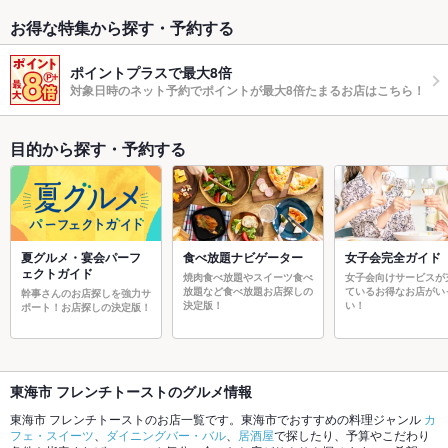
お得な特集から探す・予約する
ポイントプラスで最大8倍
対象日時のネット予約でポイントが最大8倍たまるお店はこちら！
目的から探す・予約する
夏グルメ・宴会パーフ
食べ放題ナビゲーター
女子会完全ガイド
ェクトガイド
焼肉食べ放題やスイーツ食べ
女子会向けサービスが
放題など食べ放題お店探しの
ているお得なお店がい
幹事さんのお店探しを強力サ
決定版！
い！
ポート！お店探しの決定版！
東海市 フレンチトーストのグルメ情報
東海市 フレンチトーストのお店一覧です。東海市でおすすめの料理ジャンル
カ
フェ・スイーツ
、
ダイニングバー・バル
、
居酒屋
で探したり、予算やこだわり