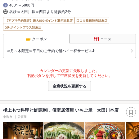
4001～5000円
名鉄≪太田川駅≫西口より徒歩約2分
【アプリ予約限定】最大800ポイント還元対象店
口コミ投稿特典対象店
ポイントプラス対象店
クーポン
コース
≪月～木限定≫平日のご予約で酎ハイ一杯サービス♪
カレンダーの更新に失敗しました。
下記ボタンを押して空席状況を更新してください。
空席状況を更新する
極上もつ料理と鮮馬刺し 個室居酒屋 いちご屋 太田川本店
東海市
居酒屋