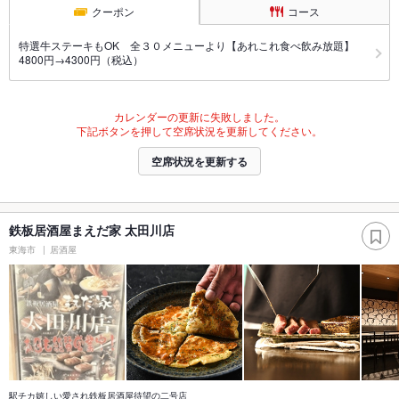
クーポン
コース
特選牛ステーキもOK 全３０メニューより【あれこれ食べ飲み放題】
4800円→4300円（税込）
カレンダーの更新に失敗しました。
下記ボタンを押して空席状況を更新してください。
空席状況を更新する
鉄板居酒屋まえだ家 太田川店
東海市
居酒屋
駅チカ嬉しい愛され鉄板居酒屋待望の二号店