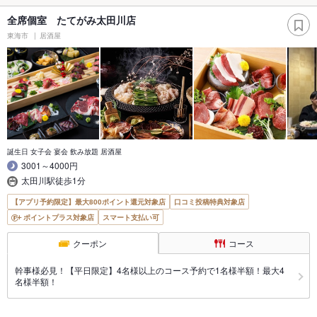
全席個室 たてがみ太田川店
東海市
居酒屋
誕生日 女子会 宴会 飲み放題 居酒屋
3001～4000円
太田川駅徒歩1分
【アプリ予約限定】最大800ポイント還元対象店
口コミ投稿特典対象店
ポイントプラス対象店
スマート支払い可
クーポン
コース
幹事様必見！【平日限定】4名様以上のコース予約で1名様半額！最大4
名様半額！