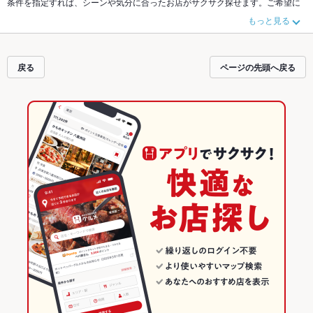
条件を指定すれば、シーンや気分に合ったお店がサクサク探せます。ご希望に
合ったお店が見つからなかったら、近隣のエリア
東海市
、
尾張旭市
、
長久手
も
もっと見る
チェックしてみてください。ホットペッパーグルメなら、お得なクーポンはも
ちろん、こだわりメニュー
からあげ
、
手羽先
、
串かつ
や季節のおすすめ料理な
ど、お店の最新情報をご紹介しているので安心！24時間使える簡単便利なネッ
ト予約が使えるお店も拡大中です。友達どうしの飲み会にも、会社の宴会に
戻る
ページの先頭へ戻る
も、デートやパーティーにもお得に便利にホットペッパーグルメをご利用くだ
さい。