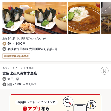
東海市/太田川/太田川駅/カフェ/ランチ/
501～1000円
名鉄名古屋本線 太田川駅から徒歩2分
適格請求書発行事業者
カフェ・スイーツ
東海市
支留比亜東海富木島店
太田川駅
[昼]￥1,000～￥1,999