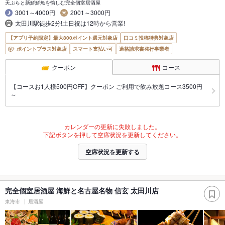
天ぷらと新鮮鮮魚を愉しむ完全個室居酒屋
3001～4000円
2001～3000円
太田川駅徒歩2分!土日祝は12時から営業!
【アプリ予約限定】最大800ポイント還元対象店
口コミ投稿特典対象店
ポイントプラス対象店
スマート支払い可
適格請求書発行事業者
クーポン
コース
【コースお1人様500円OFF】クーポン ご利用で飲み放題コース3500円
～
カレンダーの更新に失敗しました。
下記ボタンを押して空席状況を更新してください。
空席状況を更新する
完全個室居酒屋 海鮮と名古屋名物 信玄 太田川店
東海市
居酒屋