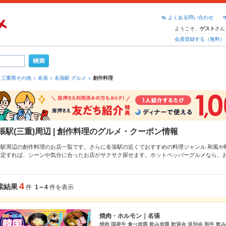
よくある問い合わせ
ようこそ、
さん
ゲスト
会員登録する（無料）
三重県その他
名張
名張駅 グルメ
創作料理
張駅(三重)周辺 | 創作料理のグルメ・クーポン情報
張駅周辺の創作料理のお店一覧です。さらに名張駅の近くでおすすめの料理ジャンル
和風
や
指定すれば、シーンや気分に合ったお店がサクサク探せます。ホットペッパーグルメなら、
のおすすめ料理など、お店の最新情報をご紹介しているので安心！24時間使える簡単便利な
飲み会にも、会社の宴会にも、デートやパーティーにもお得に便利にホットペッパーグルメ
4
索結果
件
1～4
件を表示
焼肉・ホルモン｜名張
焼肉 国産牛 食べ放題 飲み放題 歓迎会 送別会 和牛 飲