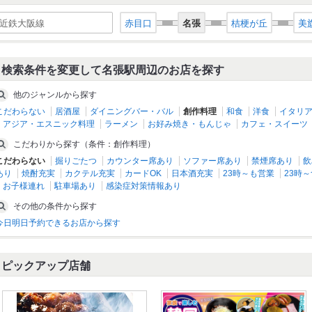
近鉄大阪線
赤目口
名張
桔梗が丘
美
検索条件を変更して名張駅周辺のお店を探す
他のジャンルから探す
こだわらない
居酒屋
ダイニングバー・バル
創作料理
和食
洋食
イタリ
アジア・エスニック料理
ラーメン
お好み焼き・もんじゃ
カフェ・スイーツ
こだわりから探す（条件：創作料理）
こだわらない
掘りごたつ
カウンター席あり
ソファー席あり
禁煙席あり
飲
あり
焼酎充実
カクテル充実
カードOK
日本酒充実
23時～も営業
23時～
お子様連れ
駐車場あり
感染症対策情報あり
その他の条件から探す
今日明日予約できるお店から探す
ピックアップ店舗