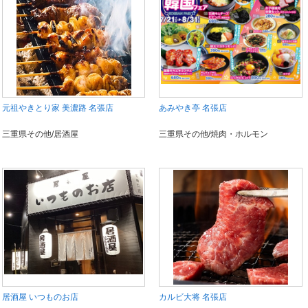
元祖やきとり家 美濃路 名張店
あみやき亭 名張店
三重県その他/居酒屋
三重県その他/焼肉・ホルモン
居酒屋 いつものお店
カルビ大将 名張店