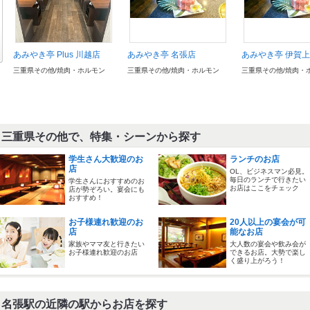
あみやき亭 Plus 川越店
あみやき亭 名張店
あみやき亭 伊賀
三重県その他/焼肉・ホルモン
三重県その他/焼肉・ホルモン
三重県その他/焼肉・
三重県その他で、特集・シーンから探す
学生さん大歓迎のお
ランチのお店
店
OL、ビジネスマン必見。
毎日のランチで行きたい
学生さんにおすすめのお
お店はここをチェック
店が勢ぞろい。宴会にも
おすすめ！
お子様連れ歓迎のお
20人以上の宴会が可
店
能なお店
家族やママ友と行きたい
大人数の宴会や飲み会が
お子様連れ歓迎のお店
できるお店。大勢で楽し
く盛り上がろう！
名張駅の近隣の駅からお店を探す