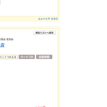
あみやき亭 名張店
歓迎会 送別会
張店
イントつかえる