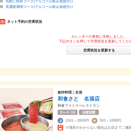
気軽に乾杯コース(アルコール飲み放題付♪)
美濃路満喫コース(アルコール飲み放題付♪)
ネット予約の空席状況
カレンダーの更新に失敗しました。
下記ボタンを押して空席状況を更新してくだ
空席状況を更新する
創作料理｜名張
和食さと 名張店
和食ファミリーレストラン
1501～2000円
501～1000円
※場所がわからない場合はお店までご連