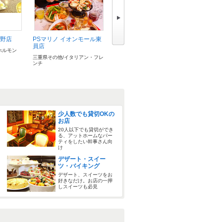
上野店
PSマリノ イオンモール東
元祖やきとり家 美濃路 名
美濃路 
員店
張店
ホルモン
松阪/居酒
三重県その他/イタリアン・フレ
三重県その他/居酒屋
ンチ
少人数でも貸切OKの
お店
20人以下でも貸切ができ
る、アットホームなパー
ティをしたい幹事さん向
け
デザート・スイー
ツ・バイキング
デザート、スイーツをお
好きなだけ。お店の一押
しスイーツも必見