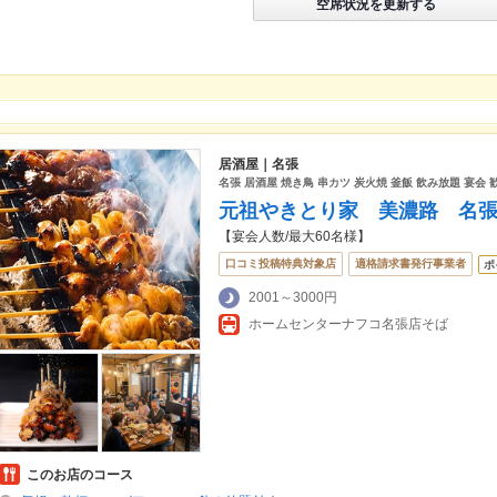
空席状況を更新する
居酒屋｜名張
名張 居酒屋 焼き鳥 串カツ 炭火焼 釜飯 飲み放題 宴会 
元祖やきとり家 美濃路 名
【宴会人数/最大60名様】
口コミ投稿特典対象店
適格請求書発行事業者
ポ
2001～3000円
ホームセンターナフコ名張店そば
このお店のコース