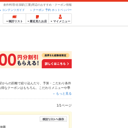
創作料理/名張駅(三重)周辺のおすすめ・クーポン情報
コンテンツガイド
クーポン 予約 ホットペッパー
検討リスト
最近見たお店
マイメニュー
駅からの距離で絞り込んだり、予算・こだわり条件
お得なクーポンはもちろん、こだわりメニューや季
ネット予約が使えるお店も拡大中です。友達どうし
もっと見る
をご利用ください。
1/1ページ
み放題