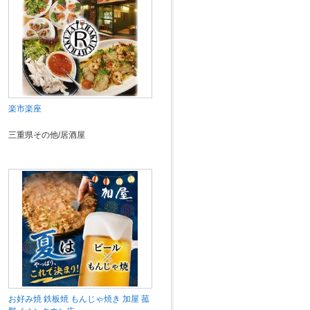
楽市楽座
三重県その他/居酒屋
お好み焼 鉄板焼 もんじゃ焼き 加屋 菰