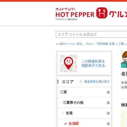
前のページへ戻る
グルメ・予約情報 全国
三重
この検索結果を
地図表示で見る
名
エリア
都道府県を選び直す
名
を
節
三重
の
三重県その他
検
名張
名張駅