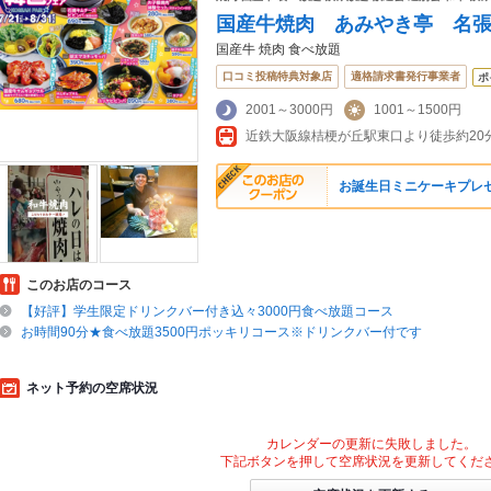
国産牛焼肉 あみやき亭 名
国産牛 焼肉 食べ放題
口コミ投稿特典対象店
適格請求書発行事業者
ポ
2001～3000円
1001～1500円
近鉄大阪線桔梗が丘駅東口より徒歩約20
お誕生日ミニケーキプレ
このお店のコース
【好評】学生限定ドリンクバー付き込々3000円食べ放題コース
お時間90分★食べ放題3500円ポッキリコース※ドリンクバー付です
ネット予約の空席状況
カレンダーの更新に失敗しました。
下記ボタンを押して空席状況を更新してくだ